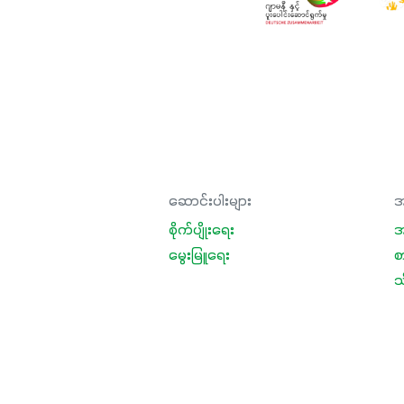
ဆောင်းပါးများ
အ
စိုက်ပျိုးရေး
အ
မွေးမြူရေး
စ
သီ