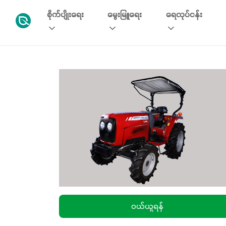
စိုက်ပျိုးရေး
မွေးမြူရေး
ရေလုပ်ငန်း
၀ယ်ယူရန်