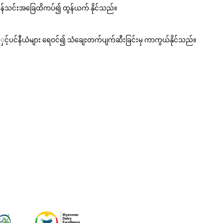
န်သင်းအခြေထိကပ်၍
ထွန်ယက်
နိုင်သည်။
ှင့်ပင်နီယံများ
ရေဝင်၍
သံချေးတက်ပျက်ဆီးခြင်းမှ
ကာကွယ်နိုင်သည်။
န