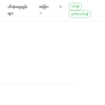
ဝင်ရန်
သီးနှံစျေးနှုန်း
အခြား
များ
မှတ်ပုံတင်ရန်