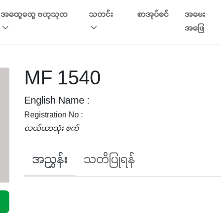
အထွေထွေ ဗဟုသုတ
သတင်း
စာအုပ်စင်
အမေး
အဖြေ
MF 1540
English Name :
Registration No :
လယ်ယာသုံး စက်
အညွှန်း
သတိပြုရန်