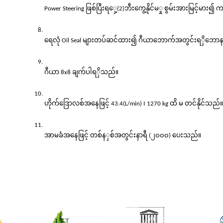
ှေ့
ှု
စွမ်းအားမြင့်မား၍
က
Power Steering ဖြစ်ပြီးရ
(2)ဘီးကွေ့နိုင်မ
ှိ
ရေလုံ Oil Seal များတပ်ဆင်ထား၍ ဂီယာဘောက်အတွင်းရ
ဘော
ှိသည်။
ဂီယာ 8x8 ချက်ပါရ
ဟိုက်ဒြောလစ်အနေဖြင့် 43.4(L/min) ၊ 1270 kg ထိ မ တင်နိုင်သည်။
ှစ်အတွင်းနာရီ
၂၀၀၀
ပေးသည်။
အာမခံအနေဖြင့် တစ်န
 (
) 