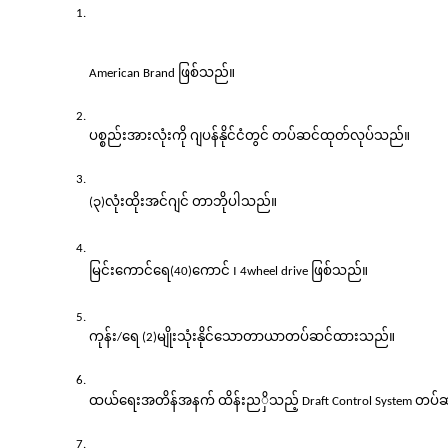
American Brand ဖြစ်သည်။
ပစ္စည်းအားလုံးကို ဂျပန်နိုင်ငံတွင် တပ်ဆင်ထုတ်လုပ်သည်။
(၃)လုံးထိုးအင်ဂျင် တာဘိုပါသည်။
မြင်းကောင်ရေ(40)ကောင် ၊ 4wheel drive ဖြစ်သည်။
ကုန်း/ရေ (2)မျိုးသုံးနိုင်သောတာယာတပ်ဆင်ထားသည်။
ှိသည့်
ထယ်ရေးအတိန်အနက် ထိန်းည
 Draft Control System တ