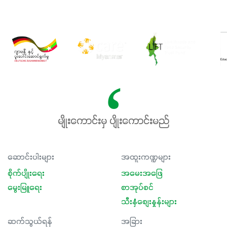
မျိုးကောင်းမှ ပျိုးကောင်းမည်
ဆောင်းပါးများ
အထူးကဏ္ဍများ
စိုက်ပျိုးရေး
အမေးအဖြေ
မွေးမြူရေး
စာအုပ်စင်
သီးနှံစျေးနှုန်းများ
ဆက်သွယ်ရန်
အခြား