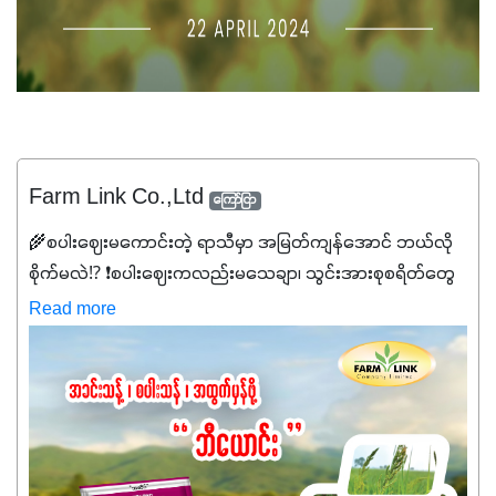
Farm Link Co.,Ltd
ကြော်ငြာ
🌾စပါးဈေးမကောင်းတဲ့ ရာသီမှာ အမြတ်ကျန်အောင် ဘယ်လို
စိုက်မလဲ⁉️ ❗စပါးဈေးကလည်းမသေချာ၊ သွင်းအားစုစရိတ်တွေ
ကလည်း တက်နေတဲ့ဒီလိုအချိန်မှာ သွင်းအားစုဖိုးကို လျှော့ချပြီး
Read more
အထွက်နှုန်းကို ထိန်းထားနိုင်မှ ဦးကြီးတို့ အဆင်ပြေမှာနော် ✔️ဒါ
ကြောင့် ကိုယ်သုံးသမျှ ကိုယ့်အတွက်အကျိုးရစေမယ့်
အရည်အသွေးစိတ်ချရတဲ့ သွင်းအားစုပစ္စည်းတွေကိုပဲ ရွေးချယ်
သုံးသင့်ပါတယ်။