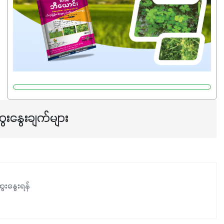
ေးနွေးချက်များ
ေးနွေးရန်