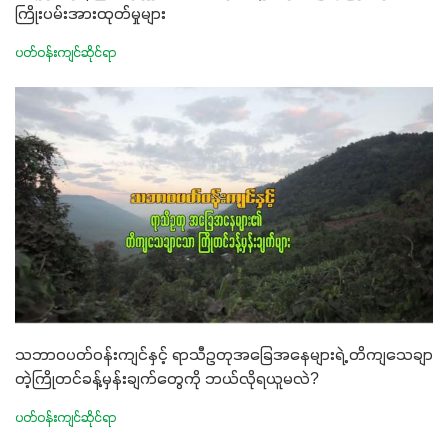
ကြိုးပမ်းအားထုတ်မှုများ
ပတ်ဝန်းကျင်ဆိုင်ရာ
သဘာဝပတ်ဝန်းကျင်နှင့် ရာသီဥတုအခြေအနေများရဲ့ တိကျသေချာ
တဲ့ကြိုတင်ခန့်မှန်းချက်တွေကို ဘယ်လိုရယူမလဲ?
ပတ်ဝန်းကျင်ဆိုင်ရာ