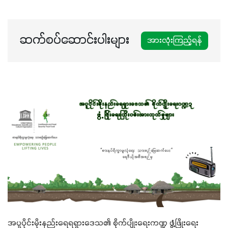
ဆက်စပ်ဆောင်းပါးများ
အားလုံးကြည့်ရန်
အပူပိုင်းမိုးနည်းရေရရှားဒေသ၏ စိုက်ပျိုးရေးကဏ္ဍ ဖွံ့ဖြိုးရေး