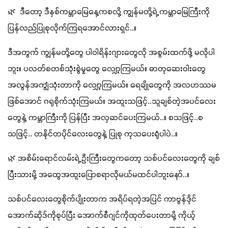
🌿  ဒီတော့ ဒီနှစ်ကမ္ဘာမြေနေ့ကစလို့ ကျွန်မတို့ရဲ့ ကမ္ဘာမြေကြီးကို 
ပြန်လည်ပြုစုလိုက်ကြရအောင်လားရှင်..။
ဒီအတွက် ကျွန်မတို့တွေ ပါဝါရိန်းဂျားတွေလို အစွမ်းထက်ဖို့ မလိုပါ
ဘူး။ ပလတ်စတစ်သုံးစွဲမှုတွေ လျှော့ကြမယ်။ ဓာတုဆေးဝါးတွေ 
အလွန်အကျွံသုံးတာကို လျှော့ကြမယ်။ ရေချိုတွေကို အလဟဿမ
ဖြစ်အောင် ဂရုစိုက်သုံးကြမယ်။ အထူးသဖြင့်..သူချစ်တဲ့အပင်လေး
တွေနဲ့ ကမ္ဘာကြီးကို ပြန်ပြီး အလှဆင်ပေးကြမယ်..။ စသဖြင့်..စ
သဖြင့်.. တနိုင်တပိုင်လေးတွေနဲ့ ပြုစု ကုသပေးရုံပါပဲ..။
🌿 အစိမ်းရောင်လမ်းရဲ့ ဦးကြီးတွေကတော့ သစ်ပင်လေးတွေကို ချစ်
ပြီးသားမို့ အထွေအထူးပြောစရာလိုမယ်မထင်ပါဘူးနော်..။
သစ်ပင်လေးတွေစိုက်ပျိုးတာက အရိပ်ရတဲ့အပြင် ကာဗွန်ဒိုင်
အောက်ဆိုဒ်ကိုစုပ်ပြီး အောက်စီဂျင်ကိုထုတ်ပေးတာမို့ ကိုယ့်