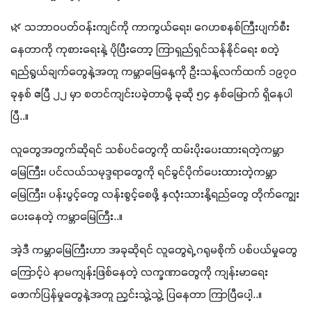
🌿 သဘာဝပတ်ဝန်းကျင်ကို ကာကွယ်ရေး၊ ဂေဟစနစ်ကြီးပျက်စီး
နေတာကို ကုစားရေးနဲ့ ပိုပြီးတော့ ကြာရှည်ရှင်သန်နိုင်ရေး စတဲ့
ရည်ရွယ်ချက်တွေနဲ့အတူ ကမ္ဘာမြေနေ့ကို ဦးသန့်လက်ထက် ၁၉၇၀ 
ခုနှစ် ဧပြီ ၂၂ မှာ စတင်ကျင်းပခဲ့တာမို့ ခုဆို ၅၄ နှစ်မြောက် ရှိနေပါ
ပြီ..။
လူတွေအတွက်ဆိုရင် သစ်ပင်တွေကို ထမ်းပိုးပေးထားရတဲ့ကမ္ဘာ
မြေကြီး၊ ပင်လယ်သမုဒ္ဒရာတွေကို ရင်ခွင်ပိုက်ပေးထားတဲ့ကမ္ဘာ
မြေကြီး၊ ပန်းပွင့်တွေ လန်းစွင့်စေဖို့ နှလုံးသားနို့ရည်တွေ တိုက်ကျွေး
ပေးနေတဲ့ ကမ္ဘာမြေကြီး..။ 
အဲ့ဒီ ကမ္ဘာမြေကြီးဟာ အခုဆိုရင် လူတွေရဲ့ ဂရုမစိုက် ပစ်ပယ်မှုတွေ
ကြောင့်ပဲ နာမကျန်းဖြစ်နေတဲ့ လက္ခဏာတွေကို ကျန်းမာရေး
ဖောက်ပြန်မှုတွေနဲ့အတူ ညှင်းသွဲ့သွဲ့ ပြနေတာ ကြာပြီပေါ့..။ 