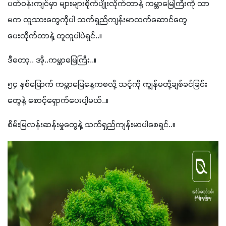
ပတ်ဝန်းကျင်မှာ များများစိုက်ပျိုးလိုက်တာနဲ့ ကမ္ဘာမြေကြီးကို သာ
မက လူသားတွေကိုပါ သက်ရှည်ကျန်းမာလက်ဆောင်တွေ 
ပေးလိုက်တာနဲ့ တူတူပါပဲရှင်..။ 
ဒီတော့.. အို..ကမ္ဘာမြေကြီး..။ 
၅၄ နှစ်မြောက် ကမ္ဘာမြေနေ့ကစလို့ သင့်ကို ကျွန်မတို့ချစ်ခင်ခြင်း
တွေနဲ့ စောင့်ရှောက်ပေးပါ့မယ်..။ 
စိမ်းမြလန်းဆန်းမှုတွေနဲ့ သက်ရှည်ကျန်းမာပါစေရှင်..။