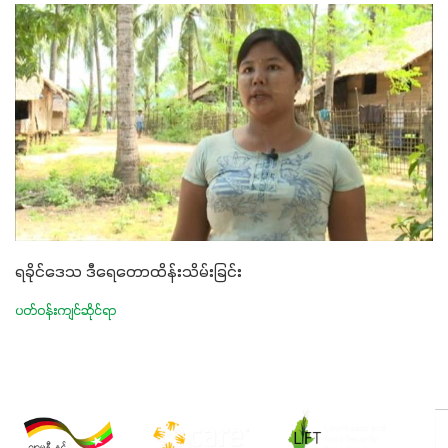
ရခိုင်ဒေသ ဒီရေတောထိန်းသိမ်းခြင်း
ပတ်ဝန်းကျင်ဆိုင်ရာ