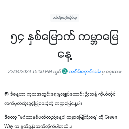
ပတ်ဝန်းကျင်ဆိုင်ရာ
၅၄ နှစ်မြောက် ကမ္ဘာမြေ
နေ့
22/04/2024 15:00 PM တွင်
အစိမ်းရောင်လမ်း
မှ ရေးသား
🌏 ဒီနေ့ဟာ ကုလအတွင်းရေးမှူးချုပ်ဟောင်း ဦးသန့် ကိုယ်တိုင် 
လက်မှတ်ထိုးခွင့်ပြုပေးခဲ့တဲ့ ကမ္ဘာမြေနေ့ပါ။
ဒီတော့ "မင်္ဂလာနှစ်ပတ်လည်နေ့ပါ ကမ္ဘာမြေကြီးရေ” လို့ Green 
Way က နှုတ်ခွန်းဆက်လိုက်ပါတယ်..။