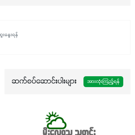
ေးနွေးရန်
ဆက်စပ်ဆောင်းပါးများ
အားလုံးကြည့်ရန်