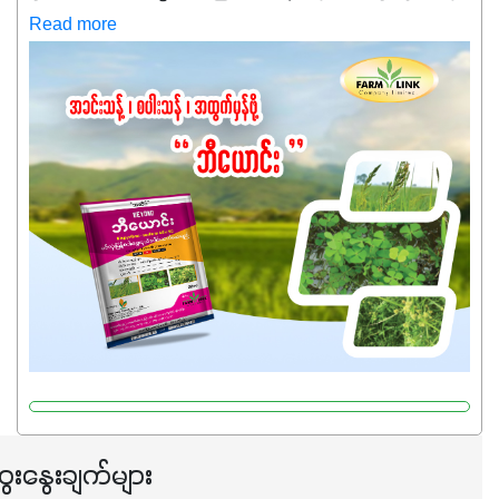
ကလည်း တက်နေတဲ့ဒီလိုအချိန်မှာ သွင်းအားစုဖိုးကို လျှော့ချပြီး
Read more
အထွက်နှုန်းကို ထိန်းထားနိုင်မှ ဦးကြီးတို့ အဆင်ပြေမှာနော် ✔️ဒါ
ကြောင့် ကိုယ်သုံးသမျှ ကိုယ့်အတွက်အကျိုးရစေမယ့်
အရည်အသွေးစိတ်ချရတဲ့ သွင်းအားစုပစ္စည်းတွေကိုပဲ ရွေးချယ်
သုံးသင့်ပါတယ်။
ေးနွေးချက်များ