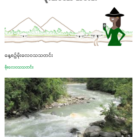
နေ့စဉ်မိုးလေဝသသတင်း
မိုးလေဝသသတင်း