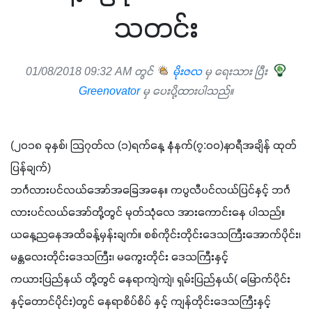
သတင်း
01/08/2018 09:32 AM တွင်
မိုးဇလ
မှ ရေးသား ပြီး
Greenovator
မှ ပေးပို့ထားပါသည်။
(၂၀၁၈ ခုနှစ်၊ သြဂုတ်လ (၁)ရက်နေ့ နံနက်(၇:၀၀)နာရီအချိန် ထုတ်
ပြန်ချက်)
ဘင်္ဂလားပင်လယ်အော်အ‌ခြေအနေ။ ကပ္ပလီပင်လယ်ပြင်နှင့် ဘင်္ဂ
လားပင်လယ်အော်တို့တွင် မုတ်သုံလေ အားကောင်းနေ ပါသည်။
ယနေ့ညနေအထိခန့်မှန်းချက်။ စစ်ကိုင်းတိုင်းဒေသကြီးအောက်ပိုင်း၊ 
မန္တလေးတိုင်းဒေသကြီး၊ မကွေးတိုင်း ဒေသကြီးနှင့် 
ကယားပြည်နယ် တို့တွင် နေရာကျဲကျဲ၊ ရှမ်းပြည်နယ်( မြောက်ပိုင်း
နှင့်တောင်ပိုင်း)တွင် နေရာစိပ်စိပ် နှင့် ကျန်တိုင်းဒေသကြီးနှင့် 