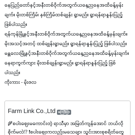
နေပြည်တော်နှင့်အနီးတစ်ဝိုက်အတွက်ယနေ့ညနေအထိခန့်မှန်း
ချက်။ မိုးတစ်ကြိမ်၊ နှစ်ကြိမ်ထစ်ချုန်း ရွာမည်။ ရွာရန်ရာနှုန်းပြည့် 
ဖြစ်ပါသည်။
ရန်ကုန်မြို့နှင့်အနီးတစ်ဝိုက်အတွက်ယနေ့ညနေအထိခန့်မှန်းချက်။ 
မိုးအသင့်အတင့် ထစ်ချုန်းရွာမည်။ ရွာရန်ရာနှုန်းပြည့် ဖြစ်ပါသည်။
မန္တလေးမြို့နှင့်အနီးတစ်ဝိုက်အတွက်ယနေ့ညနေအထိခန့်မှန်းချက်။ 
နေရာကွက်ကျား မိုးထစ်ချုန်းရွာမည်။ ရွာရန်ရာနှုန်းပြည့် ဖြစ်
ပါသည်။
ကိုးကား - မိုးဇလ
Farm Link Co.,Ltd
ကြော်ငြာ
🌾စပါးဈေးမကောင်းတဲ့ ရာသီမှာ အမြတ်ကျန်အောင် ဘယ်လို
စိုက်မလဲ⁉️ ❗စပါးဈေးကလည်းမသေချာ၊ သွင်းအားစုစရိတ်တွေ