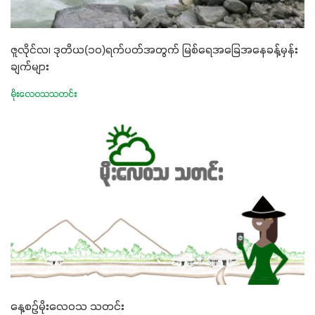
ဇူလိုင်လ၊ ဒုတိယ(၁၀)ရက်ပတ်အတွက် မြစ်ရေအခြေအနေခန့်မှန်း
ချက်များ
မိုးလေဝသသတင်း
နေ့စဉ်မိုးလေဝသ သတင်း