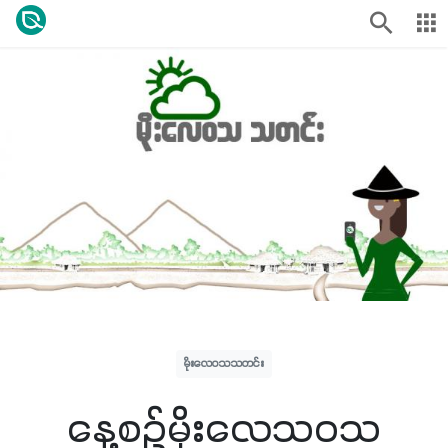
မိုးလေဝသသတင်း
နေ့စဉ်မိုးလေသဝသ