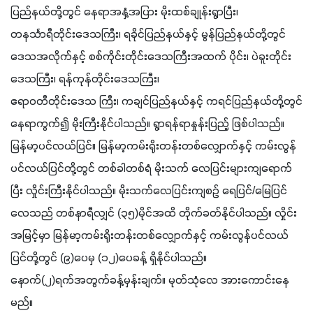
ပြည်နယ်တို့တွင် နေရာအနှံ့အပြား မိုးထစ်ချုန်းရွာပြီး၊ 
တနင်္သာရီတိုင်းဒေသကြီး၊ ရခိုင်ပြည်နယ်နှင့် မွန်ပြည်နယ်တို့တွင် 
ဒေသအလိုက်နှင့် စစ်ကိုင်းတိုင်းဒေသကြီးအထက် ပိုင်း၊ ပဲခူးတိုင်း 
ဒေသကြီး၊ ရန်ကုန်တိုင်းဒေသကြီး၊
ဧရာဝတီတိုင်းဒေသ ကြီး၊ ကချင်ပြည်နယ်နှင့် ကရင်ပြည်နယ်တို့တွင် 
နေရာကွက်၍ မိုးကြီးနိုင်ပါသည်။ ရွာရန်ရာနှုန်းပြည့် ဖြစ်ပါသည်။
မြန်မာ့ပင်လယ်ပြင်။ မြန်မာ့ကမ်းရိုးတန်းတစ်လျှောက်နှင့် ကမ်းလွန် 
ပင်လယ်ပြင်တို့တွင် တစ်ခါတစ်ရံ မိုးသက် လေပြင်းများကျရောက်
ပြီး လှိုင်းကြီးနိုင်ပါသည်။ မိုးသက်လေပြင်းကျစဉ် ရေပြင်/မြေပြင်
လေသည် တစ်နာရီလျှင် (၃၅)မိုင်အထိ တိုက်ခတ်နိုင်ပါသည်။ လှိုင်း
အမြင့်မှာ မြန်မာ့ကမ်းရိုးတန်းတစ်လျှောက်နှင့် ကမ်းလွန်ပင်လယ်
ပြင်တို့တွင် (၉)ပေမှ (၁၂)ပေခန့် ရှိနိုင်ပါသည်။
နောက်(၂)ရက်အတွက်ခန့်မှန်းချက်။ မုတ်သုံလေ အားကောင်းနေ
မည်။