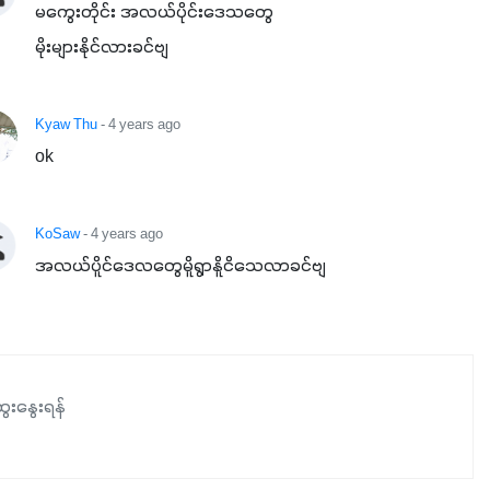
မကွေးတိုင်း အလယ်ပိုင်းဒေသတွေ

မိုးများနိုင်လားခင်ဗျ
Kyaw Thu
- 4 years ago
ok
KoSaw
- 4 years ago
အလယ်ပိူင်ဒေလတွေမိူရွာနိူငိသေလာခင်ဗျ
ေးနွေးရန်