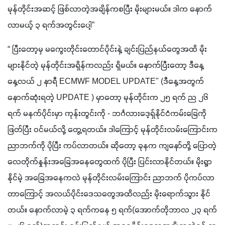
မုန်တိုင်းအဆင့် ဖြစ်လာတဲ့အချိန်ကစပြီး မိုးများမယ်။ ဒါက နောက်
လာမယ့် ၃ ရက်အတွင်းပေါ့” 
“ ပြီးတော့မှ မကွေးတိုင်းတောင်ပိုင်းနဲ့ ချင်းပြည်နယ်တွေအထိ မိုး
များနိုင်တဲ့ မုန်တိုင်းအရှိန်ကလည်း ရှိမယ်။ နောက်ပြီးတော့ ဒီနေ့ 
နေ့လယ် ၂ နာရီ ECMWF MODEL UPDATE" (ဒီနေ့အတွက် 
နောက်ဆုံးရတဲ့ UPDATE ) မှာတော့ မုန်တိုင်းက ၂၅ ရက် ည ၂၆ 
ရက် မနက်ပိုင်းမှာ ကုန်းတွင်းကို - ဘင်္ဂလားဒေ့ရှ်နိုင်ငံကမ်းခြေကို 
ဖြတ်ပြီး ဝင်မယ်လို့ တွေ့ရတယ်။ ဒါကြောင့် မုန်တိုင်းလမ်းကြောင်းက 
ညာဘက်ကို ပိုပြီး ကပ်လာတယ်။ ဆိုတော့ ခုနက ကျနော်တို့ ပြောတဲ့ 
လေတိုက်နှုန်းအခြေအနေတွေထက် ပိုပြီး ပြင်းလာနိုင်တယ်။ မိုးရွာ
နိုင်မဲ့ အခြေအနေကလဲ မုန်တိုင်းလမ်းကြောင်း ညာဘက် ပိုကပ်လာ
တာကြောင့် အလယ်ပိုင်းဒေသတွေအထိလည်း မိုးရောက်သွား နိုင်
တယ်။ နောက်လာမဲ့ ၃ ရက်ကနေ ၅ ရက်(အောက်တိုဘာလ ၂၃ ရက်