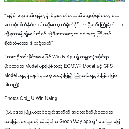
“ ရခိုင်၊ ဧရာဝတီ၊ ရန်ကုန်၊ ပဲခူးဘက်ကလယ်တွေဆိုရင်တော့ လေ
ကောမိုးပါထိနိုင်တယ်။ ဆိုတော့ ထိခိုက်နိုင် တာရှိမယ်၊ ကြိုရိတ်ထား
လို့ရတာမျိုးရှိမယ်ဆိုရင် အဲ့ဒီဒေသတွေက စပါးတွေ ကြိုတင်
ရိတ်သိမ်းထားဖို့ သင့်တယ်” 
( ဆရာဦးဝင်းနိုင်အနေဖြင့် Windy App ရှိ ကမ္ဘာလုံးဆိုင်ရာ
မိုးလေဝသ Model များဖြစ်သည့် ECMWF Model နှင့် GFS 
Model ခန့်မှန်းချက်များကို အသုံးပြု၍ ကြိုတင်ခန့်မှန်းခြင်း ဖြစ်
ပါသည်)
Photos Crd_ U Win Naing
 (မိမိဒေသ မြို့နယ်တစ်ခုချင်းအလိုက် အသေးစိတ်မိုးလေဝသ
အခြေအနေများကို သိလိုပါက Green Way app ရှိ ‘ မေးကြ၊ ဖြေ