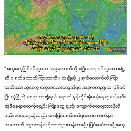
“ လှေတွေပြန်ဝင်ရမှာက အခုလောက်ကို စပြီးတော့ ဝင်ရမှာ။ တချို့
ဆို ၁ ရက်လောက်ကြာတာကိုး။ တချို့ဆို ၂ ရက်လောက်ထိ ကြာ
တတ်တာ။ ဆိုတော့ လှေအသေးတွေဆိုရင် အခုကတည်းက ပြန်ဝင်
ပြီး လုံခြုံတဲ့ နေရာထားဖို့ရယ်၊ နောက် မုန်တိုင်းခိုမယ့်နေရာပေါ့နော်။ 
အဲ့ဒီနေရာတွေကိုရွှေ့ပြီး ကြိုးတွေ ချည်၊ ကျောက်တွေချထားဖို့လို
မယ်။ အိမ်တွေဆိုလည်း လေပြင်းဒဏ်မထိရအောင် တတ်နိုင်
သလောက် ကျားကန်သင့်တာကျားကန်တာမျိုး ပြင်ဆင်တာမျိုးတွေ