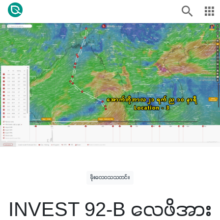
မိုးလေဝသသတင်း
INVEST 92-B လေဖိအား