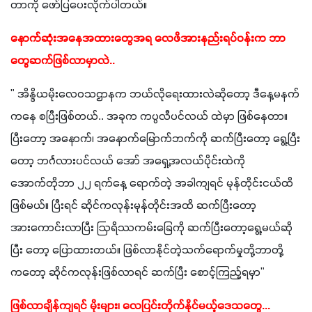
တာကို ဖော်ပြပေးလိုက်ပါတယ်။
နောက်ဆုံးအနေအထားတွေအရ လေဖိအားနည်းရပ်ဝန်းက ဘာ
တွေဆက်ဖြစ်လာမှာလဲ..
" အိန္ဒိယမိုးလေဝသဌာနက ဘယ်လိုရေးထားလဲဆိုတော့ ဒီနေ့မနက်
ကနေ စပြီးဖြစ်တယ်.. အခုက ကပ္ပလီပင်လယ် ထဲမှာ ဖြစ်နေတာ။ 
ပြီးတော့ အနောက်၊ အနောက်မြောက်ဘက်ကို ဆက်ပြီးတော့ ရွေ့ပြီး
တော့ ဘင်္ဂလားပင်လယ် အော် အရှေ့အလယ်ပိုင်းထဲကို 
အောက်တိုဘာ ၂၂ ရက်နေ့ ရောက်တဲ့ အခါကျရင် မုန်တိုင်းငယ်ထိ
ဖြစ်မယ်။ ပြီးရင် ဆိုင်ကလုန်းမုန်တိုင်းအထိ ဆက်ပြီးတော့ 
အားကောင်းလာပြီး ဩရိဿကမ်းခြေကို ဆက်ပြီးတော့ရွေ့မယ်ဆို
ပြီး တော့ ပြောထားတယ်။ ဖြစ်လာနိုင်တဲ့သက်ရောက်မှုတို့ဘာတို့
ကတော့ ဆိုင်ကလုန်းဖြစ်လာရင် ဆက်ပြီး စောင့်ကြည့်ရမှာ" 
ဖြစ်လာချိန်ကျရင် မိုးများ၊ လေပြင်းတိုက်နိုင်မယ့်ဒေသတွေ...