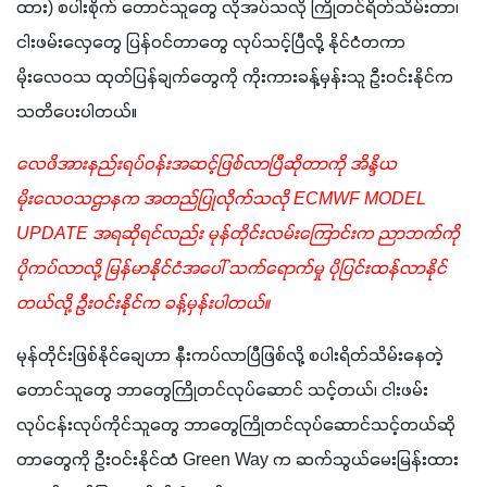
ထား) စပါးစိုက် တောင်သူတွေ လိုအပ်သလို ကြိုတင်ရိတ်သိမ်းတာ၊ 
ငါးဖမ်းလှေတွေ ပြန်ဝင်တာတွေ လုပ်သင့်ပြီလို့ နိုင်ငံတကာ
မိုးလေဝသ ထုတ်ပြန်ချက်တွေကို ကိုးကားခန့်မှန်းသူ ဦးဝင်းနိုင်က 
သတိပေးပါတယ်။
လေဖိအားနည်းရပ်ဝန်းအဆင့်ဖြစ်လာပြီဆိုတာကို အိန္ဒိယ
မိုးလေဝသဌာနက အတည်ပြုလိုက်သလို ECMWF MODEL 
UPDATE အရဆိုရင်လည်း မုန်တိုင်းလမ်းကြောင်းက ညာဘက်ကို 
ပိုကပ်လာလို့ မြန်မာနိုင်ငံအပေါ် သက်ရောက်မှု ပိုပြင်းထန်လာနိုင်
တယ်လို့ ဦးဝင်းနိုင်က ခန့်မှန်းပါတယ်။
မုန်တိုင်းဖြစ်နိုင်ချေဟာ နီးကပ်လာပြီဖြစ်လို့ စပါးရိတ်သိမ်းနေတဲ့
တောင်သူတွေ ဘာတွေကြိုတင်လုပ်ဆောင် သင့်တယ်၊ ငါးဖမ်း
လုပ်ငန်းလုပ်ကိုင်သူတွေ ဘာတွေကြိုတင်လုပ်ဆောင်သင့်တယ်ဆို
တာတွေကို ဦးဝင်းနိုင်ထံ Green Way က ဆက်သွယ်မေးမြန်းထား