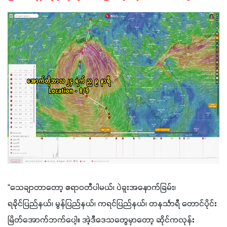
“သေချာတာတော့ ဧရာဝတီပါမယ်၊ ပဲခူးအနောက်ခြမ်း၊ 
ရခိုင်ပြည်နယ်၊ မွန်ပြည်နယ်၊ ကရင်ပြည်နယ်၊ တနင်္သာရီ တောင်ပိုင်း 
မြိတ်အောက်ဘက်ပေါ့။ အဲ့ဒီဒေသတွေမှာတော့ ဆိုင်ကလုန်း