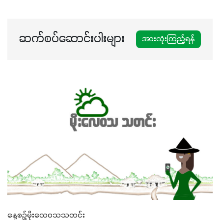
ဆက်စပ်ဆောင်းပါးများ
အားလုံးကြည့်ရန်
နေ့စဉ်မိုးလေဝသသတင်း