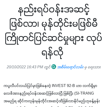
နည်းရပ်ဝန်းအဆင့်
ဖြစ်လာ၊ မုန်တိုင်းမဖြစ်မီ
ကြိုတင်ပြင်ဆင်မှုများ လုပ်
ရန်လို
20/10/2022 16:43 PM တွင်
အစိမ်းရောင်လမ်း
မှ ရေးသား
ကပ္ပလီပင်လယ်ပြင်မှာဖြစ်နေတဲ့ INVEST 92-B ဟာ လက်ရှိမှာ 
လေဖိအားနည်းရပ်ဝန်းအဆင့်ဖြစ်လာပြီ ဖြစ်ပြီး (SI-TRANG 
အမည်ရ ဆိုင်ကလုန်းမုန်တိုင်းအဆင့်ထိဖြစ်လာနိုင်မည်ဟုခန့်မှန်း