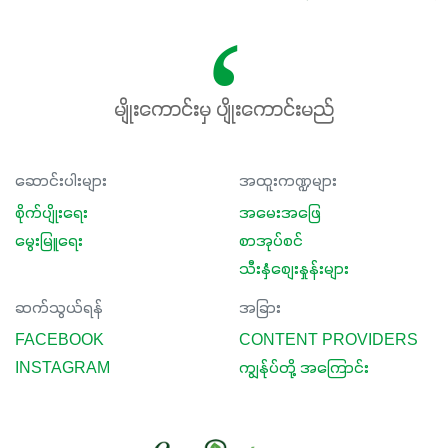
မျိုးကောင်းမှ ပျိုးကောင်းမည်
ဆောင်းပါးများ
အထူးကဏ္ဍများ
စိုက်ပျိုးရေး
အမေးအဖြေ
မွေးမြူရေး
စာအုပ်စင်
သီးနှံစျေးနှုန်းများ
ဆက်သွယ်ရန်
အခြား
FACEBOOK
CONTENT PROVIDERS
INSTAGRAM
ကျွန်ုပ်တို့ အကြောင်း