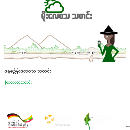
နေ့စဉ်မိုးလေဝသ သတင်း
မိုးလေဝသသတင်း