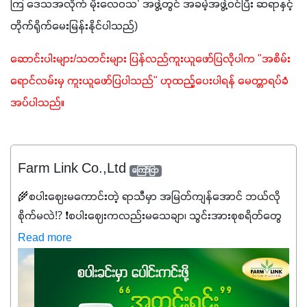
ကြ ဒေသအလိုက် မိုးလေဝသ’ အဖွဲ့တွင် အခမဲ့အဖွဲ့ဝင်ပြီး ဆရာနှင့် 
တိုက်ရိုက်မေးမြန်းနိုင်ပါသည်)
ဆောင်းပါးများ/သတင်းများ ပြန်လည်ကူးယူဖော်ပြလိုပါက "အစိမ်း
ရောင်လမ်းမှ ကူးယူဖော်ပြပါသည်" ဟုထည့်ပေးပါရန် မေတ္တာရပ်ခံ
အပ်ပါသည်။
Farm Link Co.,Ltd
ကြော်ငြာ
🌾စပါးဈေးမကောင်းတဲ့ ရာသီမှာ အမြတ်ကျန်အောင် ဘယ်လို
စိုက်မလဲ⁉️ ❗စပါးဈေးကလည်းမသေချာ၊ သွင်းအားစုစရိတ်တွေ
ကလည်း တက်နေတဲ့ဒီလိုအချိန်မှာ သွင်းအားစုဖိုးကို လျှော့ချပြီး
Read more
အထွက်နှုန်းကို ထိန်းထားနိုင်မှ ဦးကြီးတို့ အဆင်ပြေမှာနော် ✔️ဒါ
ကြောင့် ကိုယ်သုံးသမျှ ကိုယ့်အတွက်အကျိုးရစေမယ့်
အရည်အသွေးစိတ်ချရတဲ့ သွင်းအားစုပစ္စည်းတွေကိုပဲ ရွေးချယ်