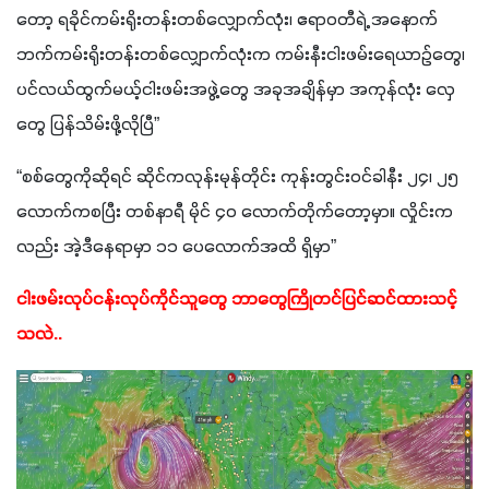
တော့ ရခိုင်ကမ်းရိုးတန်းတစ်လျှောက်လုံး၊ ဧရာဝတီရဲ့ အနောက်
ဘက်ကမ်းရိုးတန်းတစ်လျှောက်လုံးက ကမ်းနီးငါးဖမ်းရေယာဉ်တွေ၊ 
ပင်လယ်ထွက်မယ့်ငါးဖမ်းအဖွဲ့တွေ အခုအချိန်မှာ အကုန်လုံး လှေ
တွေ ပြန်သိမ်းဖို့လိုပြီ”  
“စစ်တွေကိုဆိုရင် ဆိုင်ကလုန်းမုန်တိုင်း ကုန်းတွင်းဝင်ခါနီး ၂၄၊ ၂၅ 
လောက်ကစပြီး တစ်နာရီ မိုင် ၄၀ လောက်တိုက်တော့မှာ။ လှိုင်းက
လည်း အဲ့ဒီနေရာမှာ ၁၁ ပေလောက်အထိ ရှိမှာ”  
ငါးဖမ်းလုပ်ငန်းလုပ်ကိုင်သူတွေ ဘာတွေကြိုတင်ပြင်ဆင်ထားသင့်
သလဲ..