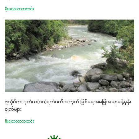
မိုးလေဝသသတင်း
ဇူလိုင်လ၊ ဒုတိယ(၁၀)ရက်ပတ်အတွက် မြစ်ရေအခြေအနေခန့်မှန်း
ချက်များ
မိုးလေဝသသတင်း