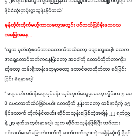
မှ ၂၆ ရက်)အတွင်း ရှမ်းပြည်နယ် အရှေ့ပိုင်းဒေသအချို့ကလွဲရင် တ
နိုင်ငံလုံးမှာမိုးရွာသွန်းနိုင်တယ်” 
မုန်တိုင်းတိုက်မယ့်ကာလတွေအတွင်း ပင်လယ်ပြင်မိုးလေဝသ
အခြေအနေ...
“သူက မုတ်သုံစဝင်ကာစလောက်ကထိတော့ မများဘူးပေါ့။ လေက 
အရှေ့တောင်ဘက်ကနေပြီးတော့ အပေါ်ကို ထောင်တိုက်တာကိုး။ 
ဆိုတော့ ကမ်းရိုးတန်းတွေမှာတော့ တောင်လေတိုက်တာ ခပ်ပြင်း
ပြင်း ခံရမှာပေါ့” 
“ ဧရာဝတီကမ်းနီးရေလုပ်ငန်း လုပ်ကွက်တွေမှာတော့ လှိုင်းက ၅ ပေ 
၆ ပေလောက်ထိပဲဖြစ်မယ်။ လေတိုက် နှုန်းကတော့ တစ်နာရီကို ၃၅ 
မိုင်လောက် တိုက်နိုင်တယ်။ ဆိုင်ကလုန်းစဖြစ်တဲ့အချိန် ၂၂ ရက်ည
နဲ့ ၂၃ ရက်အတွင်းမှာပေါ့။ သူက ဆိုင်ကလုန်းဖြစ်ပြီး ဘင်္ဂလား
ပင်လယ်အော်မြောက်ဘက်ကို ဆက်တက်သွားတဲ့အချိန်ဆိုလို့ ရှိရင်