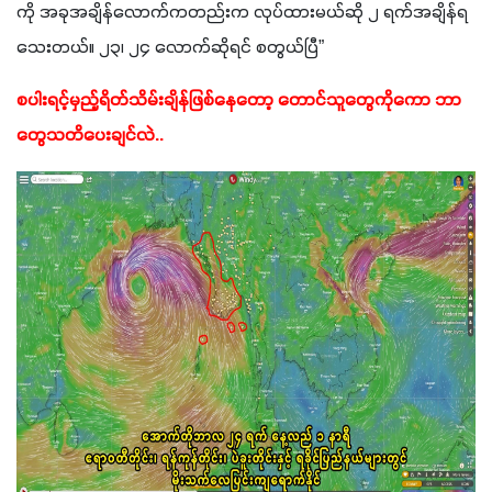
ကို အခုအချိန်လောက်ကတည်းက လုပ်ထားမယ်ဆို ၂ ရက်အချိန်ရ
သေးတယ်။ ၂၃၊ ၂၄ လောက်ဆိုရင် စတွယ်ပြီ” 
စပါးရင့်မှည့်ရိတ်သိမ်းချိန်ဖြစ်နေတော့ တောင်သူတွေကိုကော ဘာ
တွေသတိပေးချင်လဲ..