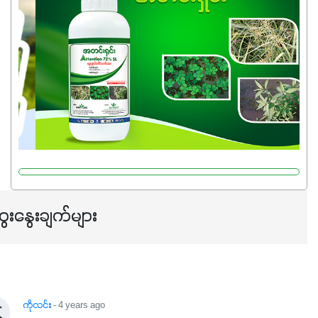
သုံးသင့်ပါတယ်။
ေးနွေးချက်များ
ကိုလင်း
- 4 years ago