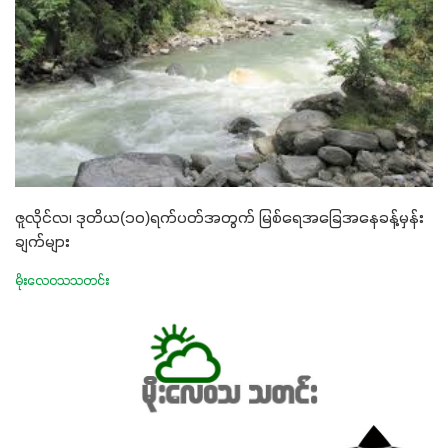
ဇူလိုင်လ၊ ဒုတိယ(၁၀)ရက်ပတ်အတွက် မြစ်ရေအခြေအနေခန့်မှန်း
ချက်များ
မိုးလေဝသသတင်း