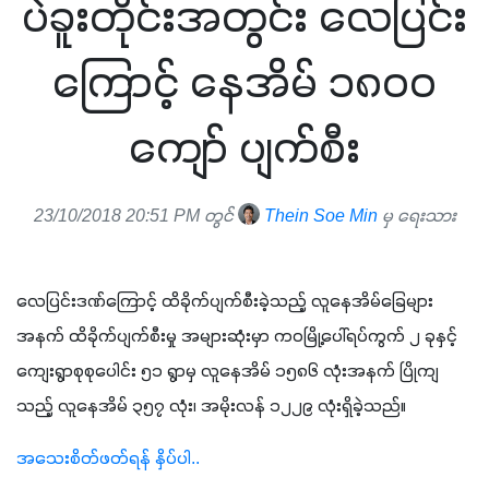
ပဲခူးတိုင်းအတွင်း လေပြင်း
ကြောင့် နေအိမ် ၁၈၀ဝ
ကျော် ပျက်စီး
23/10/2018 20:51 PM တွင်
Thein Soe Min
မှ ရေးသား
လေပြင်းဒဏ်ကြောင့် ထိခိုက်ပျက်စီးခဲ့သည့် လူနေအိမ်ခြေများ
အနက် ထိခိုက်ပျက်စီးမှု အများဆုံးမှာ ကဝမြို့ပေါ်ရပ်ကွက် ၂ ခုနှင့် 
ကျေးရွာစုစုပေါင်း ၅၁ ရွာမှ လူနေအိမ် ၁၅၈၆ လုံးအနက် ပြိုကျ
သည့် လူနေအိမ် ၃၅၇ လုံး၊ အမိုးလန် ၁၂၂၉ လုံးရှိခဲ့သည်။
အသေးစိတ်ဖတ်ရန် နှိပ်ပါ..