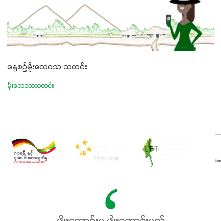
နေ့စဉ်မိုးလေဝသ သတင်း
မိုးလေဝသသတင်း