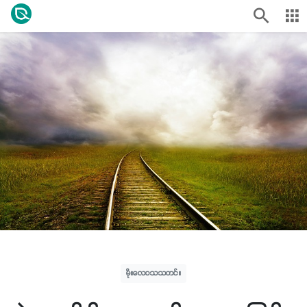
မိုးလေဝသသတင်း