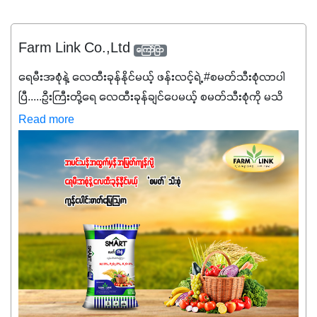
Farm Link Co.,Ltd
ကြော်ငြာ
ရေမီးအစုံနဲ့ လေထီးခုန်နိုင်မယ့် ဖန်းလင့်ရဲ့ #စမတ်သီးစုံလာပါ
ပြီ.....ဦးကြီးတို့ရေ ‌လေထီးခုန်ချင်ပေမယ့် စမတ်သီးစုံကို မသိ
သေးရင်တော့ ဒီစာလေးကို ဆက်ဖတ်‌ပေးပါ #စမတ်သီးစုံဆိုတာ
Read more
အပင်တိုင်းအတွက် အဓိကအာဟာရNPK (19:7:8)နဲ့ #ဟူးမစ်
အက်စစ်တို့ အချိုးကျ ပေါင်းစပ်ထားတဲ့ ကွန်ပေါင်း
ဓာတ်မြေဩဇာဖြစ်ပါတယ်။ အဓိကအကျိုးကျေးဇူးတွေအနေနဲ့
ကတော့ နိုက်ထရိုဂျင် 19%ပါဝင်တဲ့အတွက် ကလိုရိုဖီးလ်ဖွဲ့စည်း
မှုကို အားပေးကာ သီးနှံပင်များ၏အရွက်များစိမ်းလန်းသန်စွမ်း
ပြီး အစာချက်လုပ်မှုအားကောင်းစေပါတယ်။ အပင်၏ပင်ပိုင်း
ကြီးထွားမှုကို တိုးမြင့်စေကာ အပင်သန်၍ အကြီးမြန်စေပါတယ်။
သင့်တော်တဲ့ Phosphorus 7%ပါဝင်မှုကြောင့် အပင်ရဲ့ အမြစ်
ဖွဲ့စည်းတည်ဆောက်မှုကို ပို၍သန်မာလာအောင် အားပေးပါ
တယ်။ ဒါ့အပြင် ပန်းပွင့်ခြင်း၊အသီးသီးခြင်း၊အစေ့တည်ခြင်း