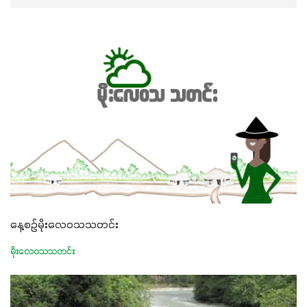
နေ့စဉ်မိုးလေဝသသတင်း
မိုးလေဝသသတင်း