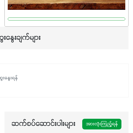
လုပ်ငန်းစဉ်များကိုလည်း အားပေးပါတယ်။ လုံလောက်တဲ့
Potassium 8%က အပင်ရဲ့ ရောဂါဒဏ်၊ရာသီဥတုဒဏ်ခံနိုင်ရည်
ရှိမှုကို မြင့်တက်စေပြီး အသီးအရည်အသွေး၊ အရွယ်အစားနဲ့
အရသာ ပိုမိုကောင်းမွန်စေဖို့အတွက် လိုအပ်တဲ့အာဟာရဓာတ်
ေးနွေးချက်များ
ဖြစ်ပါတယ်။ ဟူးမစ်အက်စစ်ပါဝင်ပေါင်းစပ်ထားတဲ့အတွက်
အာဟာရဓာတ်စုပ်ယူမှုကောင်းမွန်လာခြင်း၊မြေဆီလွှာဖွဲ့စည်းပုံ
နှင့်ရေထိန်းနိုင်စွမ်းအားကောင်းလာခြင်းအပါအဝင်
အကျိုးကျေးဇူးများစွာကိုရရှိစေမှာဖြစ်ပါတယ်။ စပါးအပါအဝင်
နှံစားသီးနှံများ၊ပဲအမျိုးမျိုး၊ဟင်းသီးဟင်းရွက်နဲ့ ဥယျာဉ်ခြံသီးနှံ
ေးနွေးရန်
အားလုံးမှာ အသုံးပြုနိုင်တယ်ဆိုတော့ တစ်မျိုးတည်းနဲ့ အားလုံး
ပါဖက်(perfect)မယ့် စမတ်သီးစုံနော် အရွေးမမှားတာသေချာပြီ
မလို့ အတွေးမများဘဲ သီးနှံတိုင်းကြီးထွားအောင် ဖန်းလင့်ရဲ့ #စ
မတ်သီးစုံကို သုံးကြပါစို့....
ဆက်စပ်ဆောင်းပါးများ
အားလုံးကြည့်ရန်