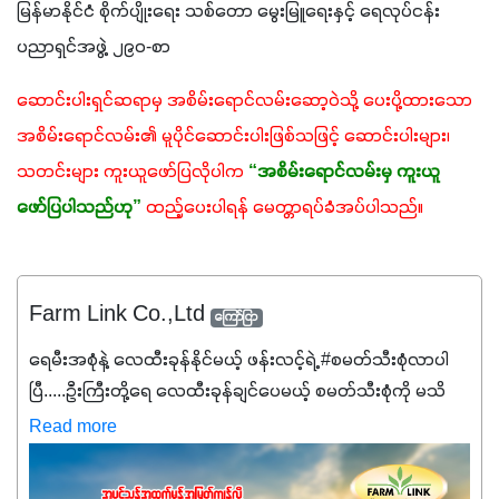
မြန်မာနိုင်ငံ စိုက်ပျိုးရေး သစ်တော မွေးမြူရေးနှင့် ရေလုပ်ငန်း 
ပညာရှင်အဖွဲ့ ၂၉၀-စာ
ဆောင်းပါးရှင်ဆရာမှ အစိမ်းရောင်လမ်းဆော့ဝဲသို့ ပေးပို့ထားသော 
အစိမ်းရောင်လမ်း၏ မူပိုင်ဆောင်းပါးဖြစ်သဖြင့် ဆောင်းပါးများ၊ 
သတင်းများ ကူးယူဖော်ပြလိုပါက
“အစိမ်းရောင်လမ်းမှ ကူးယူ
ဖော်ပြပါသည်ဟု”
ထည့်ပေးပါရန် မေတ္တာရပ်ခံအပ်ပါသည်။
Farm Link Co.,Ltd
ကြော်ငြာ
ရေမီးအစုံနဲ့ လေထီးခုန်နိုင်မယ့် ဖန်းလင့်ရဲ့ #စမတ်သီးစုံလာပါ
ပြီ.....ဦးကြီးတို့ရေ ‌လေထီးခုန်ချင်ပေမယ့် စမတ်သီးစုံကို မသိ
သေးရင်တော့ ဒီစာလေးကို ဆက်ဖတ်‌ပေးပါ #စမတ်သီးစုံဆိုတာ
Read more
အပင်တိုင်းအတွက် အဓိကအာဟာရNPK (19:7:8)နဲ့ #ဟူးမစ်
အက်စစ်တို့ အချိုးကျ ပေါင်းစပ်ထားတဲ့ ကွန်ပေါင်း