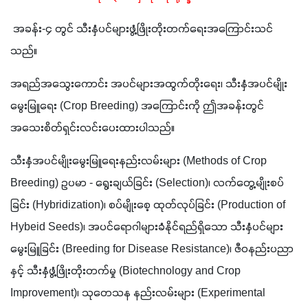
 အခန်း-၄ တွင် သီးနှံပင်များဖွံ့ဖြိုးတိုးတက်ရေးအကြောင်းသင်
သည်။
အရည်အသွေးကောင်း အပင်များအထွက်တိုးရေး၊ သီးနှံအပင်မျိုး
မွေးမြူရေး (Crop Breeding) အကြောင်းကို ဤအခန်းတွင် 
အသေးစိတ်ရှင်းလင်းပေးထားပါသည်။ 
သီးနှံအပင်မျိုးမွေးမြူရေးနည်းလမ်းများ (Methods of Crop 
Breeding) ဥပမာ - ရွေးချယ်ခြင်း (Selection)၊ လက်တွေ့မျိုးစပ်
ခြင်း (Hybridization)၊ စပ်မျိုးစေ့ ထုတ်လုပ်ခြင်း (Production of 
Hybeid Seeds)၊ အပင်ရောဂါများခံနိုင်ရည်ရှိသော သီးနှံပင်များ
မွေးမြူခြင်း (Breeding for Disease Resistance)၊ ဇီဝနည်းပညာ
နှင့် သီးနှံဖွံ့ဖြိုးတိုးတက်မှု (Biotechnology and Crop 
Improvement)၊ သုတေသန နည်းလမ်းများ (Experimental 