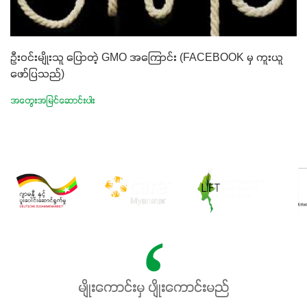
ဦးဝင်းမျိုးသူ ပြောတဲ့ GMO အကြောင်း (FACEBOOK မှ ကူးယူ
ဖော်ပြသည်)
အတွေးအမြင်ဆောင်းပါး
မျိုးကောင်းမှ ပျိုးကောင်းမည်