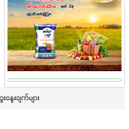
ဓာတ်မြေဩဇာဖြစ်ပါတယ်။ အဓိကအကျိုးကျေးဇူးတွေအနေနဲ့
ကတော့ နိုက်ထရိုဂျင် 19%ပါဝင်တဲ့အတွက် ကလိုရိုဖီးလ်ဖွဲ့စည်း
မှုကို အားပေးကာ သီးနှံပင်များ၏အရွက်များစိမ်းလန်းသန်စွမ်း
ပြီး အစာချက်လုပ်မှုအားကောင်းစေပါတယ်။ အပင်၏ပင်ပိုင်း
ကြီးထွားမှုကို တိုးမြင့်စေကာ အပင်သန်၍ အကြီးမြန်စေပါတယ်။
သင့်တော်တဲ့ Phosphorus 7%ပါဝင်မှုကြောင့် အပင်ရဲ့ အမြစ်
ဖွဲ့စည်းတည်ဆောက်မှုကို ပို၍သန်မာလာအောင် အားပေးပါ
တယ်။ ဒါ့အပြင် ပန်းပွင့်ခြင်း၊အသီးသီးခြင်း၊အစေ့တည်ခြင်း
လုပ်ငန်းစဉ်များကိုလည်း အားပေးပါတယ်။ လုံလောက်တဲ့
Potassium 8%က အပင်ရဲ့ ရောဂါဒဏ်၊ရာသီဥတုဒဏ်ခံနိုင်ရည်
ရှိမှုကို မြင့်တက်စေပြီး အသီးအရည်အသွေး၊ အရွယ်အစားနဲ့
အရသာ ပိုမိုကောင်းမွန်စေဖို့အတွက် လိုအပ်တဲ့အာဟာရဓာတ်
ေးနွေးချက်များ
ဖြစ်ပါတယ်။ ဟူးမစ်အက်စစ်ပါဝင်ပေါင်းစပ်ထားတဲ့အတွက်
အာဟာရဓာတ်စုပ်ယူမှုကောင်းမွန်လာခြင်း၊မြေဆီလွှာဖွဲ့စည်းပုံ
နှင့်ရေထိန်းနိုင်စွမ်းအားကောင်းလာခြင်းအပါအဝင်
အကျိုးကျေးဇူးများစွာကိုရရှိစေမှာဖြစ်ပါတယ်။ စပါးအပါအဝင်