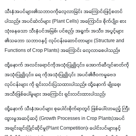
သီးနှံအပင်များ၏သဘာဝကိုလေ့လာခြင်း အကြောင်းဖြင့်စတင်
ပါသည်။ အပင်ဆဲလ်များ (Plant Cells) အကြောင်း၊ စိုက်ပျိုး၊ စား
သုံးနေသော သီးနှံပင်အမြစ်၊ ပင်စည်၊ အရွက်၊ အသီး၊ အပွင့်များ 
၏သဘော သဘာဝနှင့် လုပ်ငန်းဆောင်တာများ (Structure and 
Functions of Crop Plants) အကြောင်း လေ့လာစေပါသည်။
ထို့နောက် အလင်းရောင်ကိုအသုံးပြု၍၎င်း၊ အောက်ဆီဂျင်ဓာတ်ကို
အသုံးပြု၍၎င်း၊ ရေ ကိုအသုံးပြု၍၎င်း အပင်၏ဇီဝကမ္မဗေဒ
လုပ်ငန်းများ ကို ရှင်းလင်းပြသထားပါသည်။ ထို့နောက် မျိုးစေ့၊ 
အသီးဖြစ်ပေါ်မှုများ အကြောင်း ရှင်းလင်းထားပါသည်၊ 
ထို့နောက် သီးနှံအပင်များ စုပေါင်းစိုက်ရာတွင် ဖြစ်ပေါ်လာမည့် ကြီး
ထွားမှုအဆင့်ဆင့် (Growth Processes in Crop Plants)အပင်
အချင်းချင်းပြိုင်ဆိုင်မှု(Plant Competition)၊ ပေါင်းပင်များနှင့် 