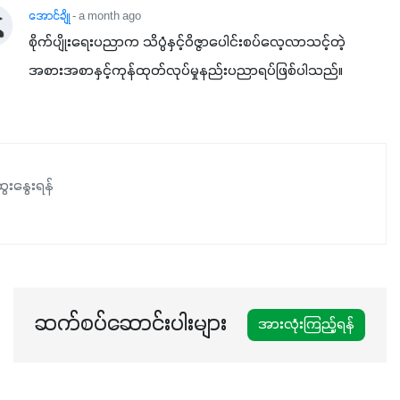
နှံစားသီးနှံများ၊ပဲအမျိုးမျိုး၊ဟင်းသီးဟင်းရွက်နဲ့ ဥယျာဉ်ခြံသီးနှံ
အောင်ချို
- a month ago
အားလုံးမှာ အသုံးပြုနိုင်တယ်ဆိုတော့ တစ်မျိုးတည်းနဲ့ အားလုံး
စိုက်ပျိုးရေးပညာက သိပ္ပံနှင့်ဝိဇ္ဇာပေါင်းစပ်လေ့လာသင့်တဲ့
ပါဖက်(perfect)မယ့် စမတ်သီးစုံနော် အရွေးမမှားတာသေချာပြီ
အစားအစာနှင့်ကုန်ထုတ်လုပ်မှုနည်းပညာရပ်ဖြစ်ပါသည်။
မလို့ အတွေးမများဘဲ သီးနှံတိုင်းကြီးထွားအောင် ဖန်းလင့်ရဲ့ #စ
မတ်သီးစုံကို သုံးကြပါစို့....
ေးနွေးရန်
ဆက်စပ်ဆောင်းပါးများ
အားလုံးကြည့်ရန်