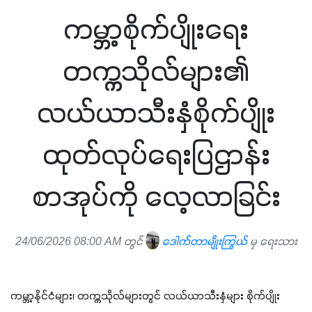
ကမ္ဘာ့စိုက်ပျိုးရေး
တက္ကသိုလ်များ၏
လယ်ယာသီးနှံစိုက်ပျိုး
ထုတ်လုပ်ရေးပြဌာန်း
စာအုပ်ကို လေ့လာခြင်း
24/06/2026 08:00 AM တွင်
ဒေါက်တာမျိုးကြွယ်
မှ ရေးသား
ကမ္ဘာ့နိုင်ငံများ၊ တက္ကသိုလ်များတွင် လယ်ယာသီးနှံများ စိုက်ပျိုး