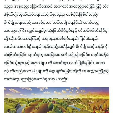
ပညာ၊ အနုပညာမြောက်အောင် အကောင်အထည်ဖော်ခြင်းဖြင့် သီး 
နှံစိုက်ပျိုးထုတ်လုပ်ရေးသည် ဝိဇ္ဇာပညာ တစ်ပိုင်းဖြစ်ပါသည်။ 
စိုက်ပျိုးရေးသည် စာအုပ်မှသာ သင်ယူ၍ မရနိုင်ဘဲ လက်တွေ့
အတွေ့အကြုံ၊ ကျွမ်းကျင်မှု၊ ဆုံးဖြတ်နိုင်စွမ်းနှင့် တီထွင်ဖန်တီးနိုင်မှု
တို့ လိုအပ်သောကြောင့် အနုပညာတစ်ရပ်လည်း ဖြစ်ပါသည်။ 
လယ်သမားတစ်ဦးသည် မည်သည့်အချိန်တွင် စိုက်ပျိုးသင့်သည်ကို 
ဆုံးဖြတ်ရခြင်း၊ ရာသီဥတုအခြေအနေကို ခန့်မှန်းရခြင်း၊ ရေစီမံခန့်ခွဲ
ရခြင်း၊ ပိုးမွှားနှင့် ရောဂါများ ကို စောစီးစွာ သတိပြုမိရခြင်း၊ ဒေသ
နှင့် ကိုက်ညီသော မျိုးများကို ရွေးချယ်ရခြင်းတို့ကို အတွေ့အကြုံနှင့် 
လက်တွေ့ပညာဖြင့်ဆောင်ရွက်ရပါသည်။