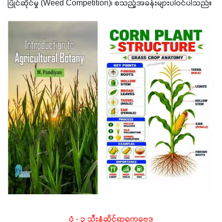
ပြိုင်ဆိုင်မှု (Weed Competition)၊ စသည့်အခန်းများပါဝင်ပါသည်။
ပုံ - ၃ သီးနှံဆိုင်ရာရုက္ခဗေဒ