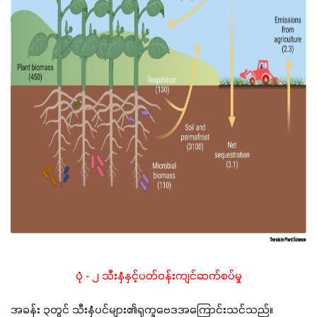
ပုံ - ၂ သီးနှံနှင့်ပတ်ဝန်းကျင်ဆက်စပ်မှု
အခန်း ၃တွင် သီးနှံပင်များ၏ရုက္ခဗေဒအကြောင်းသင်သည်။