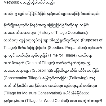
Methods) စသည်တို့ပါဝင်ပါသည်။ 
အခန်း-၅ တွင် မြေပြုပြင်ခြင်းနည်းလမ်းများအကြောင်းသင်သည်။
စိုက်ပျိုးရေးလုပ်ငန်းနှင့်အတူ မြေပြုပြင်ခြင်းဆိုင်ရာ သမိုင်း
အထောက်အထားများ (History of Tillage Operations)၊ 
ထယ်ရေး၊ ထွန်ရေးလုပ်ငန်းများ၏ရည်ရွယ်ချက်များ  (Purposes of 
Tillage)၊ စိုက်ခင်းပြုပြင်ခြင်း  (Seedbed Preparation)၊ ထွန်ယက်
ရာ တွင် ထယ်ထိုး၊ ထွန်မွေချိန် (Time for Tillage)၊ ထယ်ရေး
အတိမ်အနက် (Depth of Tillage)၊ ထယ်နက်နက်ထိုးရမည့် 
သဘောတရားများ (Subsoiling)၊ မြေဆီလွှာ ထိန်း သိမ်း ပေးခြင်း 
(Conservation Tillage)၊ မြေလှပ်ထားခြင်း (Fallowing)၊ အစို
ဓာတ် ထိန်းသိမ်း ပေးနိုင်သော ထယ်ရေး၊ ထွန်ရေးနည်းလမ်းများ 
(Tillage for Moisture Conservation)၊ ပေါင်းနှိမ်နိုင်သော
နည်းစနစ်များ (Tillage for Weed Control)၊ လေ၊ ရေတိုက်စားမှုကို 