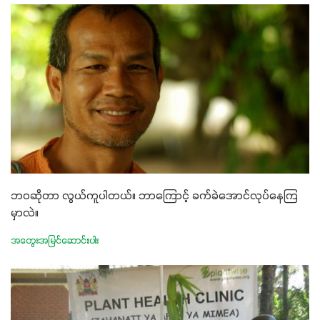
ဘဝဆိုတာ လွယ်ကူပါတယ်။ ဘာကြောင့် ခက်ခဲအောင်လုပ်နေကြ
မှာလဲ။
အတွေးအမြင်ဆောင်းပါး