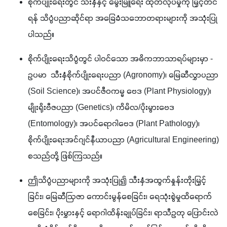
စိုက်ပျိုးရေးတွင် သီးနှံနှင့် မွေးမြူရေး ထုတ်လုပ်မှုကို မြှင့်တင်
ရန် သိပ္ပံပညာဆိုင်ရာ အခြေခံသဘောတရားများကို အသုံးပြု
ပါသည်။
စိုက်ပျိုးရေးသိပ္ပံတွင် ပါဝင်သော အဓိကဘာသာရပ်များမှာ - 
ဥပမာ  သီးနှံစိုက်ပျိုးရေးပညာ (Agronomy)၊ မြေဆီလွှာပညာ 
(Soil Science)၊ အပင်ဇီဝကမ္မ ဗေဒ (Plant Physiology)၊ 
မျိုးရိုးဗီဇပညာ (Genetics)၊ ကိမိလ/ပိုးမွားဗေဒ 
(Entomology)၊ အပင်ရောဂါဗေဒ (Plant Pathology)၊ 
စိုက်ပျိုးရေးအင်ဂျင်နီယာပညာ (Agricultural Engineering) 
စသည်တို့ ဖြစ်ကြသည်။
ဤသိပ္ပံပညာများကို အသုံးပြု၍ သီးနှံအထွက်နှုန်းတိုးမြှင့်
ခြင်း၊ မြေဆီဩဇာ ကောင်းမွန်စေခြင်း၊ ရေသုံးစွဲမှုထိရောက်
စေခြင်း၊ ပိုးမွှားနှင့် ရောဂါထိန်းချုပ်ခြင်း၊ ရာသီဥတု ပြောင်းလဲ