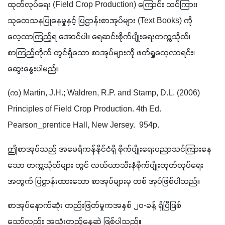
ထုတ်လုပ်ရေး (Field Crop Production) ကြောင်း သင်ကြား၊ 
သုတေသနပြုနေမှုနှင့် ပြဌာန်းစာအုပ်များ (Text Books) ကို
လေ့လာကြည့်ရ အောင်ပါ။ ရေဆင်းစိုက်ပျိုးရေးတက္ကသိုလ်၊ 
စာကြည့်တိုက် တွင်ရှိသော စာအုပ်များကို ဖတ်ရှုလေ့လာရင်း၊ 
ဆွေးနွေးပါမည်။
(က) Martin, J.H.; Waldren, R.P. and Stamp, D.L. (2006) 
Principles of Field Crop Production. 4th Ed. 
Pearson_prentice Hall, New Jersey.  954p.
ဤစာအုပ်သည် အမေရိကန်နိုင်ငံရှိ စိုက်ပျိုးရေးပညာသင်ကြားနေ
သော တက္ကသိုလ်များ တွင် လယ်ယာသီးနှံစိုက်ပျိုးထုတ်လုပ်ရေး
အတွက် ပြဌာန်းထားသော စာအုပ်များမှ တစ် အုပ်ဖြစ်ပါသည်။ 
စာအုပ်နောက်ဆုံး တည်းဖြတ်မှုကအနှစ် ၂၀-ခန့် ရှိပြီဖြစ်
သော်လည်း အသုံးတည့်နေဆဲ ဖြစ်ပါသည်။