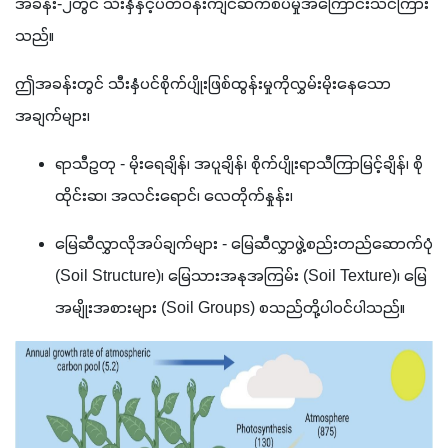
အခန်း-၂တွင် သီးနှံနှင့်ပတ်ဝန်းကျင်ဆက်စပ်မှုအကြောင်းသင်ကြား
သည်။
ဤအခန်းတွင် သီးနှံပင်စိုက်ပျိုးဖြစ်ထွန်းမှုကိုလွှမ်းမိုးနေသော
အချက်များ၊ 
ရာသီဥတု - မိုးရေချိန်၊ အပူချိန်၊ စိုက်ပျိုးရာသီကြာမြင့်ချိန်၊ စို
ထိုင်းဆ၊ အလင်းရောင်၊ လေတိုက်နှုန်း၊ 
မြေဆီလွှာလိုအပ်ချက်များ - မြေဆီလွှာဖွဲ့စည်းတည်ဆောက်ပုံ 
(Soil Structure)၊ မြေသားအနုအကြမ်း (Soil Texture)၊ မြေ
အမျိုးအစားများ (Soil Groups) စသည်တို့ပါဝင်ပါသည်။