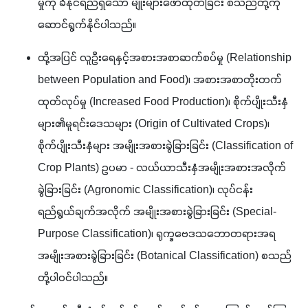
မှုကို ခံနိုင်ရည်ရှိသော မျိုးများဖော်ထုတ်ခြင်း စသည်တို့ကို 
ဆောင်ရွက်နိုင်ပါသည်။
ထို့အပြင် လူဦးရေနှင့်အစားအစာဆက်စပ်မှု (Relationship 
between Population and Food)၊ အစားအစာတိုးတက်
ထုတ်လုပ်မှု (Increased Food Production)၊ စိုက်ပျိုးသီးနှံ
များ၏မူရင်းဒေသများ (Origin of Cultivated Crops)၊ 
စိုက်ပျိုးသီးနှံများ အမျိုးအစားခွဲခြားခြင်း (Classification of 
Crop Plants) ဥပမာ - လယ်ယာသီးနှံအမျိုးအစားအလိုက်
ခွဲခြားခြင်း (Agronomic Classification)၊ လုပ်ငန်း
ရည်ရွယ်ချက်အလိုက် အမျိုးအစားခွဲခြားခြင်း (Special-
Purpose Classification)၊ ရုက္ခဗေဒသဘောတရားအရ
အမျိုးအစားခွဲခြားခြင်း (Botanical Classification) စသည်
တို့ပါဝင်ပါသည်။  