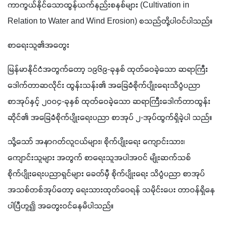
ကာကွယ်နိုင်သောထွန်ယက်နည်းစနစ်များ (Cultivation in 
Relation to Water and Wind Erosion) စသည်တို့ပါဝင်ပါသည်။ 
စာရေးသူ၏အတွေး
မြန်မာနိုင်ငံအတွက်တော့ ၁၉၆၉-ခုနှစ် ထုတ်ဝေခဲ့သော ဆရာကြီး
ဒေါက်တာဆလိုင်း ထွန်းသန်း၏ အခြေခံစိုက်ပျိုးရေးသိပ္ပံပညာ 
စာအုပ်နှင့် ၂၀၀၄-ခုနှစ် ထုတ်ဝေခဲ့သော ဆရာကြီးဒေါက်တာထွန်း
ဆိုင်၏ အခြေခံစိုက်ပျိုးရေးပညာ စာအုပ် ၂-အုပ်ထွက်ရှိခဲ့ပါ သည်။ 
သို့သော် အနာဂတ်လူငယ်များ၊ စိုက်ပျိုးရေး ကျောင်းသား၊ 
ကျောင်းသူများ အတွက် စာရေးသူအပါအဝင် မျိုးဆက်သစ် 
စိုက်ပျိုးရေးပညာရှင်များ ခေတ်မှီ စိုက်ပျိုးရေး သိပ္ပံပညာ စာအုပ်
အသစ်တစ်အုပ်တော့ ရေးသားထုတ်ဝေရန် သမိုင်းပေး တာဝန်ရှိနေ
ပါပြီဟူ၍ အတွေးဝင်နေမိပါသည်။