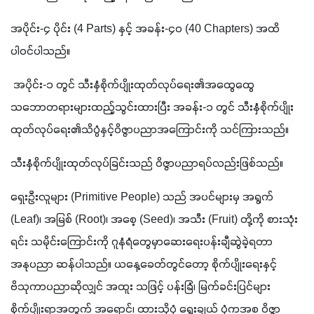
အပိုင်း-၄ ပိုင်း (4 Parts) နှင့် အခန်း-၄၀ (40 Chapters) အထိ 
ပါဝင်ပါသည်။ 
 အပိုင်း-၁ တွင် သီးနှံစိုက်ပျိုးထုတ်လုပ်ရေး၏အထွေထွေ
သဘောတရားများထည့်သွင်းထားပြီး အခန်း-၁ တွင် သီးနှံစိုက်ပျိုး
ထုတ်လုပ်ရေး၏သိပ္ပံနှင့်ဝိဇ္ဇာပညာအကြောင်းကို သင်ကြားသည်။
သီးနှံစိုက်ပျိုးထုတ်လုပ်ခြင်းသည် ဝိဇ္ဇာပညာရပ်လည်းဖြစ်သည်။
ရှေးဦးလူများ (Primitive People) သည် အပင်များမှ အရွက် 
(Leaf)၊ အမြစ် (Root)၊ အစေ့ (Seed)၊ အသီး (Fruit) တို့ကို စားသုံး
ရင်း သမိုင်းကြောင်းကို ဂူနံရံတွေမှာဆေးရေးပန်းချီဆွဲခဲ့ရတာ 
အနုပညာ ဆန်ပါသည်။ ယနေ့ခေတ်တွင်တော့ စိုက်ပျိုးရေးနှင့်
ဗိသုကာပညာဆိုလျှင် အထူး သဖြင့် ပန်းခြံ၊ မြက်ခင်းပြင်များ 
စိုက်ပျိုးရာအတွက် အရောင်၊ ထားသိုပုံ ရွေးချယ် ပုံကအစ ဝိဇ္ဇာ