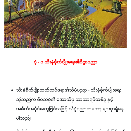
ပုံ - ၁ သီးနှံစိုက်ပျိုးရေး၏ဝိဇ္ဇာပညာ
သီးနှံစိုက်ပျိုးထုတ်လုပ်ရေး၏သိပ္ပံပညာ - သီးနှံစိုက်ပျိုးရေး
ဆိုသည်က ဇီဝသိပ္ပံ၏ အောက်မှ ဘာသာရပ်တစ်ခု နှင့်
အစိတ်အပိုင်းတွေဖြစ်သဖြင့် သိပ္ပံပညာကတော့ များစွာရှိနေ
ပါသည်၊ 