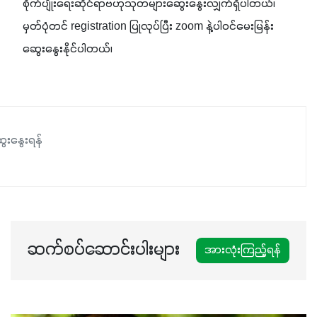
စိုက်ပျိုးရေးဆိုင်ရာဗဟုသုတများဆွေးနွေးလျှက်ရှိပါတယ်၊ 
မှတ်ပုံတင် registration ပြုလုပ်ပြီး zoom နဲ့ပါဝင်မေးမြန်း
ဆွေးနွေးနိုင်ပါတယ်၊
ေးနွေးရန်
ဆက်စပ်ဆောင်းပါးများ
အားလုံးကြည့်ရန်