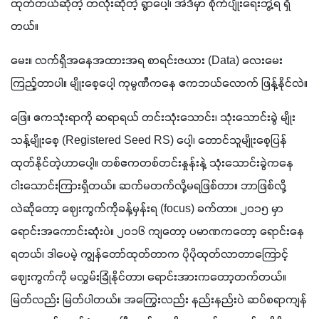
ထုတ်တယ်ဆိုတဲ့ တလုံးဆိုတဲ့ ရွာပေါ့၊ အဲဒီမှာ စိုက်ပျိုးရေးဘွဲ့ရ ရှိ
တယ်။
မေး။ လက်ရှိအနေအထားအရ စာရင်းဇယား (Data) လေးမေး
ကြည့်တာပါ။ မျိုးစေ့ပေါ့ ကုမ္ပဏီကနေ ဧကဘယ်လောက် ဖြန့်နိုင်လဲ။
ဖြေ။ ဧကသုံးရာကို ဆရာရယ် တင်းသုံးသောင်း၊ သုံးသောင်းခွဲ မျိုး
သန့်မျိုးစေ့ (Registered Seed RS) ပေါ့၊ တောင်သူမျိုးစေ့ပြန်
ထုတ်နိုင်တဲ့ဟာပေါ့။ တစ်ဧကတစ်တင်းနှုန်းနဲ့ သုံးသောင်းခွဲကနေ 
ငါးသောင်းကြားရှိတယ်။ ဆက်မတက်လို့မရဖြစ်တာ။ ဘာဖြစ်လို့
လဲဆိုတော့ ဈေးကွက်ကိုခန့်မှန်းရ (focus) ခက်တာ။ ၂၀၁၅ မှာ 
ရောင်းအကောင်းဆုံးပဲ။ ၂၀၁၆ ကျတော့ ပမာဏကတော့ ရောင်းနေ
ရတယ်၊ ဒါပေမဲ့ ကျွန်တော်ထုတ်တာက ပိုပိုထုတ်လာတာကြောင့်
ဈေးကွက်ကို မလွှမ်းခြုံနိုင်တာ၊ ရောင်းအားကတော့တက်တယ်။ 
မြတ်လည်း မြတ်ပါတယ်။ အကြွေးလည်း နည်းနည်းပဲ ဆပ်စရာကျန်