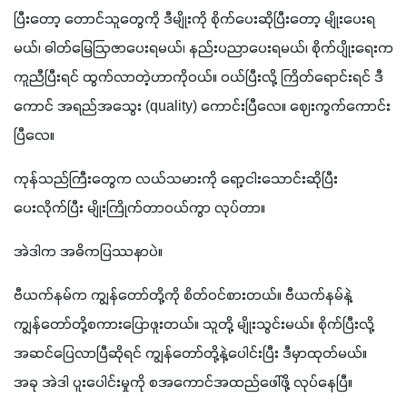
ပြီးတော့ တောင်သူတွေကို ဒီမျိုးကို စိုက်ပေးဆိုပြီးတော့ မျိုးပေးရ
မယ်၊ ဓါတ်မြေဩဇာပေးရမယ်၊ နည်းပညာပေးရမယ်၊ စိုက်ပျိုးရေးက 
ကူညီပြီးရင် ထွက်လာတဲ့ဟာကိုဝယ်။ ဝယ်ပြီးလို့ ကြိတ်ရောင်းရင် ဒီ
ကောင် အရည်အသွေး (quality) ကောင်းပြီလေ။ ဈေးကွက်ကောင်း
ပြီလေ။
ကုန်သည်ကြီးတွေက လယ်သမားကို ရော့ငါးသောင်းဆိုပြီး 
ပေးလိုက်ပြီး မျိုးကြိုက်တာဝယ်ကွာ လုပ်တာ။ 
အဲဒါက အဓိကပြဿနာပဲ။
ဗီယက်နမ်က ကျွန်တော်တို့ကို စိတ်ဝင်စားတယ်။ ဗီယက်နမ်နဲ့ 
ကျွန်တော်တို့စကားပြောဖူးတယ်။ သူတို့ မျိုးသွင်းမယ်။ စိုက်ပြီးလို့ 
အဆင်ပြေလာပြီဆိုရင် ကျွန်တော်တို့နဲ့ပေါင်းပြီး ဒီမှာထုတ်မယ်။ 
အခု အဲဒါ ပူးပေါင်းမှုကို စအကောင်အထည်ဖေါ်ဖို့ လုပ်နေပြီ။