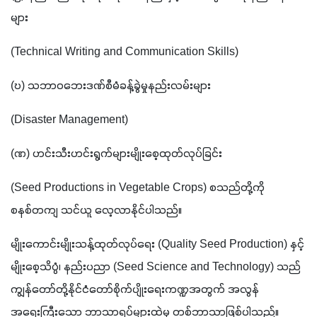
များ 
(Technical Writing and Communication Skills)
(ဎ) သဘာဝဘေးဒဏ်စီမံခန့်ခွဲမှုနည်းလမ်းများ 
(Disaster Management)
(ဏ) ဟင်းသီးဟင်းရွက်များမျိုးစေ့ထုတ်လုပ်ခြင်း 
(Seed Productions in Vegetable Crops) စသည်တို့ကို 
စနစ်တကျ သင်ယူ လေ့လာနိုင်ပါသည်။ 
မျိုးကောင်းမျိုးသန့်ထုတ်လုပ်ရေး (Quality Seed Production) နှင့် 
မျိုးစေ့သိပ္ပံ၊ နည်းပညာ (Seed Science and Technology) သည် 
ကျွန်တော်တို့နိုင်ငံတော်စိုက်ပျိုးရေးကဏ္ဍအတွက် အလွန် 
အရေးကြီးသော ဘာသာရပ်များထဲမှ တစ်ဘာသာဖြစ်ပါသည်။ 