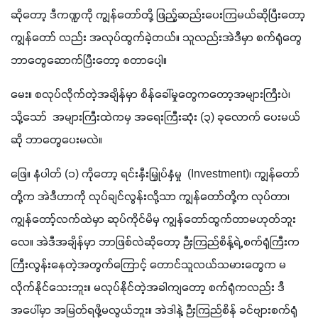
ဆိုတော့ ဒီကဏ္ဍကို ကျွန်တော်တို့ ဖြည့်ဆည်းပေးကြမယ်ဆိုပြီးတော့ 
ကျွန်တော် လည်း အလုပ်ထွက်ခဲ့တယ်။ သူလည်းအဲဒီမှာ စက်ရုံတွေ
ဘာတွေဆောက်ပြီးတော့ စတာပေါ့။
မေး။ စလုပ်လိုက်တဲ့အချိန်မှာ စိန်ခေါ်မှုတွေကတော့အများကြီးပဲ၊  
သို့သော်  အများကြီးထဲကမှ အရေးကြီးဆုံး (၃) ခုလောက် ပေးမယ်
ဆို ဘာတွေပေးမလဲ။
ဖြေ။ နံပါတ် (၁) ကိုတော့ ရင်းနှီးမြှုပ်နှံမှု  (Investment)၊ ကျွန်တော်
တို့က အဲဒီဟာကို လုပ်ချင်လွန်းလို့သာ ကျွန်တော်တို့က လုပ်တာ၊ 
ကျွန်တော့်လက်ထဲမှာ ဆုပ်ကိုင်မိမှ ကျွန်တော်ထွက်တာမဟုတ်ဘူး
လေ။ အဲဒီအချိန်မှာ ဘာဖြစ်လဲဆိုတော့ ဉီးကြည်စိန့်ရဲ့ စက်ရုံကြီးက
ကြီးလွန်းနေတဲ့အတွက်ကြောင့် တောင်သူလယ်သမားတွေက မ
လိုက်နိုင်သေးဘူး။ မလုပ်နိုင်တဲ့အခါကျတော့ စက်ရုံကလည်း ဒီ
အပေါ်မှာ အမြတ်ရဖို့မလွယ်ဘူး။ အဲဒါနဲ့ ဉီးကြည်စိန် ခင်ဗျားစက်ရုံ