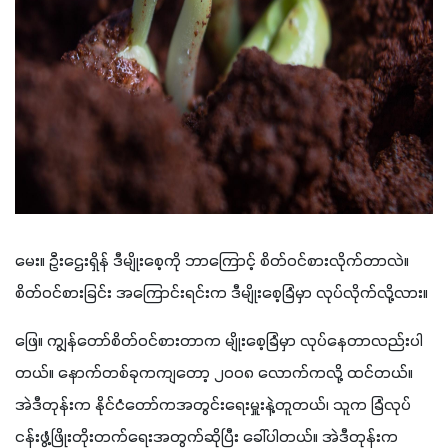
မေး။ ဦးဌေးရှိန် ဒီမျိုးစေ့ကို ဘာကြောင့် စိတ်ဝင်စားလိုက်တာလဲ။ 
စိတ်ဝင်စားခြင်း အကြောင်းရင်းက ဒီမျိုးစေ့ခြံမှာ လုပ်လိုက်လို့လား။
ဖြေ။ ကျွန်တော်စိတ်ဝင်စားတာက မျိုးစေ့ခြံမှာ လုပ်နေတာလည်းပါ
တယ်။ နောက်တစ်ခုကကျတော့ ၂၀၀၈ လောက်ကလို့ ထင်တယ်။ 
အဲဒီတုန်းက နိုင်ငံတော်ကအတွင်းရေးမှူးနဲ့တူတယ်၊ သူက ခြံလုပ်
ငန်းဖွံ့ဖြိုးတိုးတက်ရေးအတွက်ဆိုပြီး ခေါ်ပါတယ်။ အဲဒီတုန်းက 