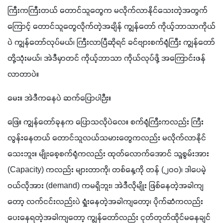
ကြီးကကြီးတယ် တောင်သူတွေက မလိုက်လာနိုင်သေးတဲ့အတွက်
ကြောင့် တောင်သူတွေလိုက်တဲ့အချိန် ကျွန်တော် ကိုယ့်ဘာသာကိုယ်
ပဲ ကျွန်တော်လုပ်မယ်၊ ကြီးလာပြီဆိုရင် ခင်ဗျားစက်ရုံကြီး ကျွန်တော်
တို့သုံးမယ်၊ အဲဒီမှာတင် ကိုယ့်ဘာသာ ကိုယ်လုပ်ဖို့ အကြောင်းဖန်
လာတာပဲ။ 
မေး။ အဲဒီကနေပဲ ဆက်ပြောပါဉီး။
ဖြေ။ ကျွန်တော်ခုနက ပြောသလိုပဲလေ။ စက်ရုံကြီးကလည်း ကြီး
လွန်းနေတယ် တောင်သူလယ်သမားတွေကလည်း မလိုက်လာနိုင်
သေးဘူး။ မျိုးစေ့စက်ရုံကလည်း ထုတ်လောက်အောင် သူ့စွမ်းအား  
(Capacity) ကလည်း များတာကို၊ တစ်နေ့ကို တန် (၂၀၀)၊ ဒါပေမဲ့ 
ဝယ်လိုအား (demand) ကမရှိဘူး၊ အဲဒီလိုမျိုး ဖြစ်နေတဲ့အခါကျ
တော့ လက်ငင်းလည်းပဲ ရှုံးနေတဲ့အခါကျတော့၊ ပိုက်ဆံကလည်း 
ပေးနေရတဲ့အခါကျတော့ ကျွန်တော်လည်း ငုတ်တုတ်ထိုင်မနေချင်