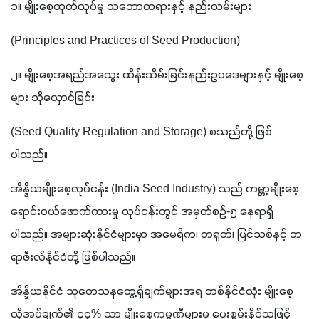
၁။ မျိုးစေ့ထုတ်လုပ်မှု သဘောတရားနှင့် နည်းလမ်းများ
(Principles and Practices of Seed Production)
၂။ မျိုးစေ့အရည်အသွေး ထိန်းသိမ်းခြင်းနည်းဥပဒေများနှင့် မျိုးစေ့
များ သိုလှောင်ခြင်း 
(Seed Quality Regulation and Storage) စသည်တို့ ဖြစ်
ပါသည်။
အိန္ဒိယမျိုးစေ့လုပ်ငန်း (India Seed Industry) သည် ကမ္ဘာ့မျိုးစေ့
ရောင်းဝယ်ဖောက်ကားမှု လုပ်ငန်းတွင် အမှတ်စဉ်-၅ နေရာရှိ
ပါသည်။ အများဆုံးနိုင်ငံများမှာ အမေရိက၊ တရုတ်၊ ပြင်သစ်နှင့် ဘ
ရာဇီးလ်နိုင်ငံတို့ ဖြစ်ပါသည်။
အိန္ဒိယနိုင်ငံ သုတေသနတွေ့ရှိချက်များအရ တစ်နိုင်ငံလုံး မျိုးစေ့
လိုအပ်ချက်၏ ၄၄% သာ မျိုးစေ့ကုမ္ပဏီများမှ ပေးစွမ်းနိုင်သဖြင့် 