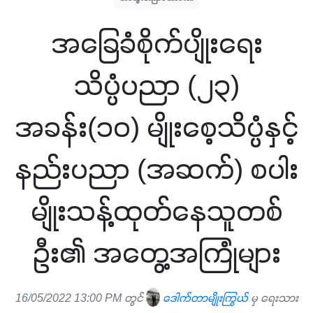
အခြေခံစိုက်ပျိုးရေး
သိပ္ပံပညာ (၂၃)
အခန်း(၁၀) မျိုးစေ့သိပ္ပံနှင့်
နည်းပညာ (အဆက်) စပါး
မျိုးသန့်ထုတ်နေသူတစ်
ဦး၏ အတွေ့အကြုံများ
16/05/2022 13:00 PM တွင်
ဒေါက်တာမျိုးကြွယ်
မှ ရေးသား