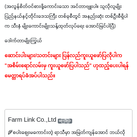
(အလွန်စိတ်ဝင်စားဖို့ကောင်းသော အင်တာဗျူးပါ။ သူလိုလူမျိုး 
ပြည်နယ်နှင့်တိုင်းဒေသကြီး တစ်ခုစီတွင် အနည်းဆုံး တစ်ဦးစီရှိပါ
က သီးနှံ မျိုးကောင်းမျိုးသန့်ထုတ်လုပ်ရေး အောင်မြင်ပါပြီ)
ဒေါက်တာမျိုးကြွယ်
ဆောင်းပါးများ/သတင်းများ ပြန်လည်ကူးယူဖော်ပြလိုပါက 
"အစိမ်းရောင်လမ်းမှ ကူးယူဖော်ပြပါသည်" ဟုထည့်ပေးပါရန် 
မေတ္တာရပ်ခံအပ်ပါသည်။
Farm Link Co.,Ltd
ကြော်ငြာ
🌾စပါးဈေးမကောင်းတဲ့ ရာသီမှာ အမြတ်ကျန်အောင် ဘယ်လို