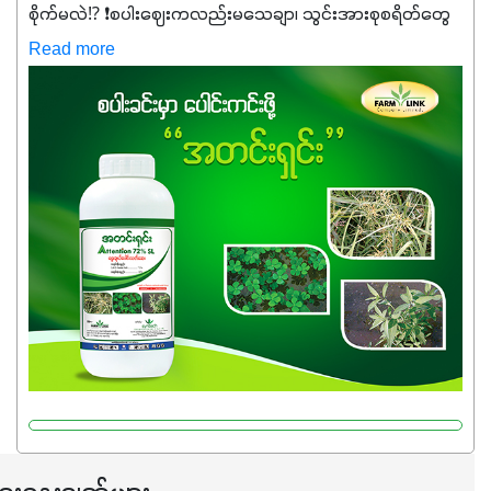
စိုက်မလဲ⁉️ ❗စပါးဈေးကလည်းမသေချာ၊ သွင်းအားစုစရိတ်တွေ
ကလည်း တက်နေတဲ့ဒီလိုအချိန်မှာ သွင်းအားစုဖိုးကို လျှော့ချပြီး
Read more
အထွက်နှုန်းကို ထိန်းထားနိုင်မှ ဦးကြီးတို့ အဆင်ပြေမှာနော် ✔️ဒါ
ကြောင့် ကိုယ်သုံးသမျှ ကိုယ့်အတွက်အကျိုးရစေမယ့်
အရည်အသွေးစိတ်ချရတဲ့ သွင်းအားစုပစ္စည်းတွေကိုပဲ ရွေးချယ်
သုံးသင့်ပါတယ်။