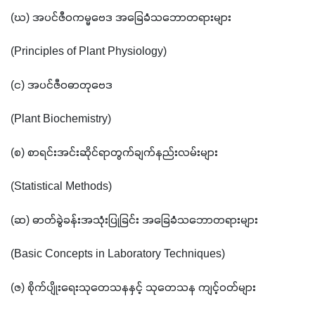
(ဃ) အပင်ဇီဝကမ္မဗေဒ အခြေခံသဘောတရားများ 
(Principles of Plant Physiology)
(င) အပင်ဇီဝဓာတုဗေဒ
(Plant Biochemistry)
(စ) စာရင်းအင်းဆိုင်ရာတွက်ချက်နည်းလမ်းများ 
(Statistical Methods)
(ဆ) ဓာတ်ခွဲခန်းအသုံးပြုခြင်း အ​ခြေခံသဘောတရားများ 
(Basic Concepts in Laboratory Techniques)
(ဇ) စိုက်ပျိုးရေးသုတေသနနှင့် သုတေသန ကျင့်ဝတ်များ