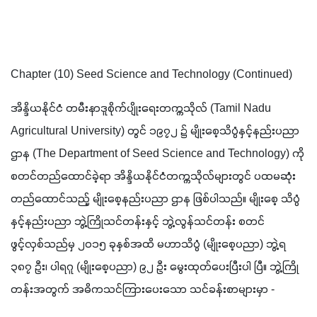
Chapter (10) Seed Science and Technology (Continued)
အိန္ဒိယနိုင်ငံ တမီးနာဒူစိုက်ပျိုးရေးတက္ကသိုလ် (Tamil Nadu 
Agricultural University) တွင် ၁၉၇၂ ၌ မျိုးစေ့သိပ္ပံနှင့်နည်းပညာ
ဌာန (The Department of Seed Science and Technology) ကို 
စတင်တည်ထောင်ခဲ့ရာ အိန္ဒိယနိုင်ငံတက္ကသိုလ်များတွင် ပထမဆုံး
တည်ထောင်သည့် မျိုးစေ့နည်းပညာ ဌာန ဖြစ်ပါသည်။ မျိုးစေ့ သိပ္ပံ
နှင့်နည်းပညာ ဘွဲ့ကြိုသင်တန်းနှင့် ဘွဲ့လွန်သင်တန်း စတင်
ဖွင့်လှစ်သည်မှ ၂၀၁၅ ခုနှစ်အထိ မဟာသိပ္ပံ (မျိုးစေ့ပညာ) ဘွဲ့ရ 
၃၈၇ ဦး၊ ပါရဂူ (မျိုးစေ့ပညာ) ၉၂ ဦး မွေးထုတ်ပေးပြီးပါ ပြီ။ ဘွဲ့ကြို
တန်းအတွက် အဓိကသင်ကြားပေးသော သင်ခန်းစာများမှာ -