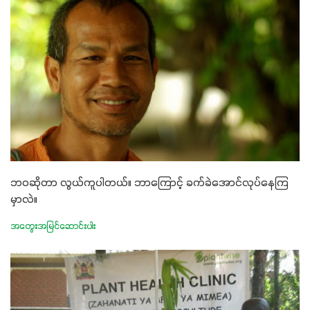
ဘဝဆိုတာ လွယ်ကူပါတယ်။ ဘာကြောင့် ခက်ခဲအောင်လုပ်နေကြ
မှာလဲ။
အတွေးအမြင်ဆောင်းပါး