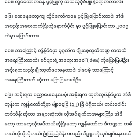
မေး။ လွိုင်ကော်ကနေ ပွင့်ဖြူကို ဘယ်လိုပုံစံမျိုးနဲ့ရောက်တာလဲ။
ဖြေ။ ခဏနေတော့ကျ လွိုင်ကော်ကနေ ပွင့်ဖြူပြောင်းတာပဲ၊ အဲဒီ
အစည်းအဝေးတက်ပြီးတဲ့နောက်ပိုင်း မှာ ပွင့်ဖြူပြောင်းတာ ၂၀၀၇ 
ထဲမှာ ပြောင်းတာ။
မေး။ ဘာကြောင့် တို့နိုင်ငံမှာ ပုဂ္ဂလိက မျိုးစေ့ထုတ်ကဏ္ဍ တကယ်
အရေးကြီးတာလဲ။ ခင်ဗျားရဲ့ အတွေးအခေါ် (Idea) ကိုပြောပြပါဦး။ 
အစိုးရကလည်းမျိုးထုတ်ပေးနေတာပဲ၊ ဒါပေမဲ့ ဘာကြောင့် 
အရေးကြီးတယ် ဆိုတာ ပြောပြပေးပါဦး။
ဖြေ။ အစိုးရက ပညာပေးနေပေမဲ့၊ အစိုးရက ထုတ်လုပ်နိုင်မှုက အဲဒီ
တုန်းက ကျွန်တော်တို့မှာ မျိုးစေ့ခြံ (၃၂) ခြံ ပဲရှိတယ်။ တင်းပေါင်း 
တစ်သိန်းဆိုတာ အများဆုံးဘဲ။ လိုအပ်ချက်ကအများကြီး၊ အဲဒီ
တော့ ဘာတွေလိုအပ်တယ်ဆိုပြီးတော့ ကျွန်တော်က ဒီကဏ္ဍက တစ်
ကယ်လိုကိုလိုတယ်၊ ဉီးကြည်စိန်ကလည်း ဒီဥစ္စာကိုလုပ်ချင်နေတယ်