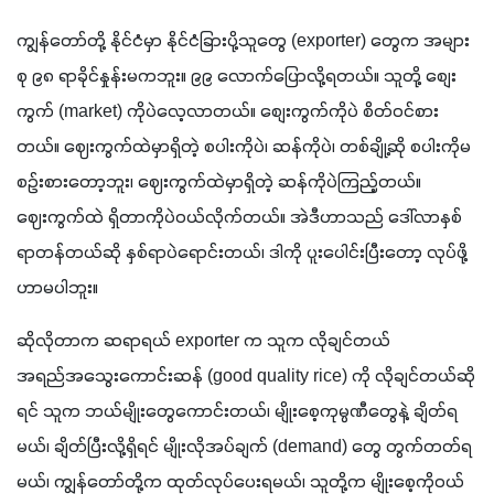
ကျွန်တော်တို့ နိုင်ငံမှာ နိုင်ငံခြားပို့သူတွေ (exporter) တွေက အများ
စု ၉၈ ရာခိုင်နှုန်းမကဘူး။ ၉၉ လောက်ပြောလို့ရတယ်။ သူတို့ စျေး
ကွက် (market) ကိုပဲလေ့လာတယ်။ စျေးကွက်ကိုပဲ စိတ်ဝင်စား
တယ်။ ဈေးကွက်ထဲမှာရှိတဲ့ စပါးကိုပဲ၊ ဆန်ကိုပဲ၊ တစ်ချို့ဆို စပါးကိုမ
စဉ်းစားတော့ဘူး၊ ဈေးကွက်ထဲမှာရှိတဲ့ ဆန်ကိုပဲကြည့်တယ်။ 
ဈေးကွက်ထဲ ရှိတာကိုပဲဝယ်လိုက်တယ်။ အဲဒီဟာသည် ဒေါ်လာနှစ်
ရာတန်တယ်ဆို နှစ်ရာပဲရောင်းတယ်၊ ဒါကို ပူးပေါင်းပြီးတော့ လုပ်ဖို့
ဟာမပါဘူး။
ဆိုလိုတာက ဆရာရယ် exporter က သူက လိုချင်တယ် 
အရည်အသွေးကောင်းဆန် (good quality rice) ကို လိုချင်တယ်ဆို
ရင် သူက ဘယ်မျိုးတွေကောင်းတယ်၊ မျိုးစေ့ကုမ္ပဏီတွေနဲ့ ချိတ်ရ
မယ်၊ ချိတ်ပြီးလို့ရှိရင် မျိုးလိုအပ်ချက် (demand) တွေ တွက်တတ်ရ
မယ်၊ ကျွန်တော်တို့က ထုတ်လုပ်ပေးရမယ်၊ သူတို့က မျိုးစေ့ကိုဝယ်