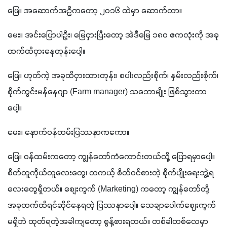
ဖြေ။ အဆောက်အဦကတော့ ၂၀၁၆ ထဲမှာ ဆောက်တာ။
မေး။ အင်းပြောပါဦး၊ မြေငှားပြီးတော့ အဲဒီမြေ ၁၈၀ ဧကလုံးကို အခု
ထက်ထိငှားနေတုန်းပေါ့။
ဖြေ။ ဟုတ်ကဲ့ အခုထိငှားထားတုန်း၊ စပါးလည်းစိုက်၊ နှမ်းလည်းစိုက်၊ 
စိုက်ကွင်းမန်နေဂျာ (Farm manager) သဘောမျိုး ဖြစ်သွားတာ
ပေါ့။
မေး။ နောက်ဝန်ထမ်းပြဿနာကကော။
ဖြေ။ ဝန်ထမ်းကတော့ ကျွန်တော်ကံကောင်းတယ်လို့ ပြောရမှာပေါ့။ 
စိတ်တူကိုယ်တူလေးတွေ၊ တကယ့် စိတ်ဝင်စားတဲ့ စိုက်ပျိုးရေးဘွဲ့ရ
လေးတွေရှိတယ်။ စျေးကွက် (Marketing) ကတော့ ကျွန်တော်တို့ 
အခုထက်ထိရင်ဆိုင်နေရတဲ့ ပြဿနာပေါ့။ သေချာပေါက်ဈေးကွက်
မရှိဘဲ ထုတ်ရတဲ့အခါကျတော့ စွန့်စားရတယ်။ တစ်ခါတစ်လေမှာ 