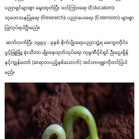
ပညာရှင်များစွာ မွေးထုတ်ပြီး သင်ကြားရေး (Education)၊ 
သုတေသနပြုရေး (Research)၊ ပညာပေးရေး (Extension) များစွာ 
ပြုလုပ်ရပါဦးမည်။ 
 ဆက်လက်ပြီး ၁၉၉၃ - ခုနှစ် စိုက်ပျိုးရေးပညာဘွဲ့ရ မကွေးတိုင်း၊ 
ပွင့်ဖြူမြို့၊ မုံးသီတာ မျိုးစေ့ထုတ်လုပ်ရေး ကုမ္ပဏီပိုင်ရှင် ဉီးဌေးရှိန်
နှင့်ကျွန်တော် (ဆရာတပည့်နှစ်ယောက်) အင်တာဗျူးကိုတင်ပြပါ
မည်။ 