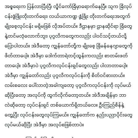
အစ္စရေးက ပြန်လာပြီးပြီ၊ လွိုင်ကော်ခြံမှာရောက်နေပြီ။ သူက ခြံလုပ်
ငန်းဖွံဖြိုးတိုးတက်ရေး၊ လယ်ယာကဏ္ဍ ဖွံ့ဖြိုး တိုးတက်ရေးအတွက် 
မျိုးစေ့လုပ်ငန်း မရှိမဖြစ် လိုအပ်တယ်။ ဒီဌာနမှာ ဌာနဆိုင်ရာ ခြံတွေ
နဲ့တင်မလုံလောက်ဘူး၊ ပုဂ္ဂလိကတွေကလည်း ပါဝင်သင့်တယ်လို့
ပြောပါတယ်။ အဲဒီတော့ ကျွန်တော်တို့က မျိုးစေ့ ခြံမန်နေဂျာတွေကို 
ဖိတ်တာပေါ့။ အဲဒီမှာ ဒေါက်တာရဲတင့်ထွန်းကလည်း စာတမ်းဖတ်
တာပေါ့။ အဲဒီမှာပဲ ပုဂ္ဂလိကလုပ်ငန်းရှင်တွေလည်း ပါလာတာပေါ့။ 
အဲဒီမှာ ကျွန်တော်လည်း ပုဂ္ဂလိကလုပ်ငန်းကို စိတ်ဝင်စားတယ်။ 
လမ်းစလေး ပေါ်လာတဲ့အခါကျတော့ ပုဂ္ဂလိကလုပ်ငန်းကို လုပ်မယ်
ဆိုပြီးတော့ အလုပ်ကို ထွက်လိုက်တော့တယ်။ အဲဒီအချိန်မှာ ဘာ
လဲဆိုတော့ လုပ်ငန်းရှင် တစ်ယောက်ရှိတယ်လေ။ ဦးကြည်စိန်နဲ့ 
တွေ့ပြီး လုပ်ငန်းတွေလုပ်ကြမယ်။ ကျွန်တော်က နည်းပညာပိုင်းတွေ
လုပ်မယ်ဆိုပြီး အဲဒီမှာ အလုပ်စဖြစ်တာပဲ။ 