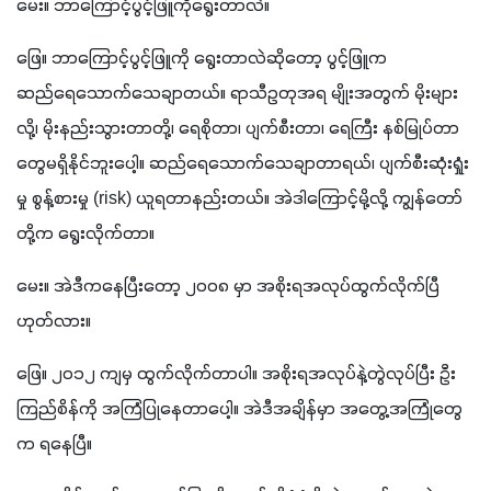
မေး။ ဘာကြောင့်ပွင့်ဖြူကိုရွေးတာလဲ။
ဖြေ။ ဘာကြောင့်ပွင့်ဖြူကို ရွေးတာလဲဆိုတော့ ပွင့်ဖြူက 
ဆည်ရေသောက်သေချာတယ်။ ရာသီဥတုအရ မျိုးအတွက် မိုးများ
လို့၊ မိုးနည်းသွားတာတို့၊ ရေစိုတာ၊ ပျက်စီးတာ၊ ရေကြီး နစ်မြုပ်တာ
တွေမရှိနိုင်ဘူးပေါ့။ ဆည်ရေသောက်သေချာတာရယ်၊ ပျက်စီးဆုံးရှုံး
မှု စွန့်စားမှု (risk) ယူရတာနည်းတယ်။ အဲဒါကြောင့်မို့လို့ ကျွန်တော်
တို့က ရွေးလိုက်တာ။
မေး။ အဲဒီကနေပြီးတော့ ၂၀၀၈ မှာ အစိုးရအလုပ်ထွက်လိုက်ပြီ
ဟုတ်လား။
ဖြေ။ ၂၀၁၂ ကျမှ ထွက်လိုက်တာပါ။ အစိုးရအလုပ်နဲ့တွဲလုပ်ပြီး ဦး
ကြည်စိန်ကို အကြံပြုနေတာပေါ့။ အဲဒီအချိန်မှာ အတွေ့အကြုံတွေ
က ရနေပြီ။ 