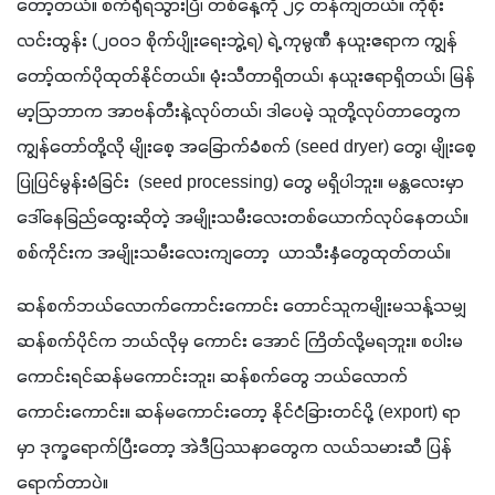
တော့တယ်။ စက်ရုံရသွားပြီ၊ တစ်နေ့ကို ၂၄ တန်ကျတယ်။ ကိုစိုး
လင်းထွန်း (၂၀၀၁ စိုက်ပျိုးရေးဘွဲ့ရ) ရဲ့ ကုမ္ပဏီ နယူးဧရာက ကျွန်
တော့်ထက်ပိုထုတ်နိုင်တယ်။ မုံးသီတာရှိတယ်၊ နယူးဧရာရှိတယ်၊ မြန်
မာ့ဩဘာက အာဗန်တီးနဲ့လုပ်တယ်၊ ဒါပေမဲ့ သူတို့လုပ်တာတွေက 
ကျွန်တော်တို့လို မျိုးစေ့ အခြောက်ခံစက် (seed dryer) တွေ၊ မျိုးစေ့
ပြုပြင်မွန်းမံခြင်း  (seed processing) တွေ မရှိပါဘူး။ မန္တလေးမှာ 
ဒေါ်နေခြည်ထွေးဆိုတဲ့ အမျိုးသမီးလေးတစ်ယောက်လုပ်နေတယ်။ 
စစ်ကိုင်းက အမျိုးသမီးလေးကျတော့  ယာသီးနှံတွေထုတ်တယ်။
ဆန်စက်ဘယ်လောက်ကောင်းကောင်း တောင်သူကမျိုးမသန့်သမျှ 
ဆန်စက်ပိုင်က ဘယ်လိုမှ ကောင်း အောင် ကြိတ်လို့မရဘူး။ စပါးမ
ကောင်းရင်ဆန်မကောင်းဘူး၊ ဆန်စက်တွေ ဘယ်လောက်
ကောင်းကောင်း။ ဆန်မကောင်းတော့ နိုင်ငံခြားတင်ပို့ (export) ရာ
မှာ ဒုက္ခရောက်ပြီးတော့ အဲဒီပြဿနာတွေက လယ်သမားဆီ ပြန်
ရောက်တာပဲ။