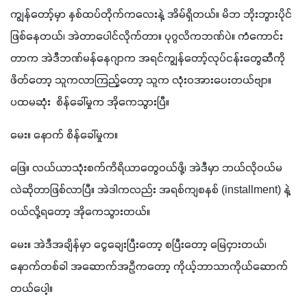
ကျွန်တော့်မှာ နှစ်ထပ်တိုက်ကလေးနဲ့ အိမ်ရှိတယ်။ မိဘ ဘိုးဘွားပိုင်
ဖြစ်နေတယ်၊ အဲတာပေါင်လိုက်တာ။ ပုဂ္ဂလိကဘဏ်ပဲ။ ကံကောင်း
တာက အဲဒီဘဏ်မန်နေဂျာက အရင်ကျွန်တော့်လုပ်ငန်းတွေဆီကို
ဖိတ်တော့ သူကလာကြည့်တော့ သူက လုံးဝအားပေးတယ်ဗျာ။ 
ပထမဆုံး  စိန်ခေါ်မှုက အိုကေသွားပြီ။
မေး။ နောက် စိန်ခေါ်မှုက။
ဖြေ။ လယ်ယာသုံးစက်ကိရိယာတွေဝယ်ဖို့၊ အဲဒီမှာ ဘယ်လိုဝယ်မ
လဲဆိုတာဖြစ်လာပြီ။ အဲဒါကလည်း အရစ်ကျစနစ် (installment) နဲ့
ဝယ်လို့ရတော့ အိုကေသွားတယ်။
မေး။ အဲဒီအချိန်မှာ ငွေချေးပြီးတော့ စပြီးတော့ မြေငှားတယ်၊ 
နောက်တစ်ခါ အဆောက်အဦကတော့ ကိုယ့်ဘာသာကိုယ်ဆောက်
တယ်ပေါ့။