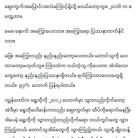
ဈေးကွက်အပြောင်းအလဲကြောင့်မို့လို့ မဝယ်တော့ဘူး။ ၂၀၁၆ က စ
တွေ့တာ။ 
မေး။ နောက် အကြွေးပေးလား။ အကြွေးရော ပြဿနာတက်နိုင်
လား။
ဖြေ။ အကြွေးလည်း နည်းနည်းတော့ပေးတယ်။ တောင်သူကို ပေး
တာတော့မဟုတ်ဘူး။ ကြားထဲက ဝယ်တဲ့သူ ကိုပေးတာ အဲဒါလေး
တွေတော့ နည်းနည်းပြဿနာရှိတယ်။ ရက်ကြာတာလေးတွေရှိ
တယ်။  ၉၇%  လောက် ပြန်ရပါတယ်။ 
ကျွန်တော်က ရွှေဘိုကို ၂၀၁၂ လောက်မှာ သွားလည်လိုက်တော့ 
အဲဒီမှာ ရွေဘိုပေါ်ဆန်းကလည်း ဈေးကွက်မှာ ထိပ်ကိုရောက်နေပြီ။ 
ဒါပေမဲ့ ရွှေဘိုကို သွားလည်းလည်လိုက်ရော၊ လယ်ကွင်းတွေ သွား
ကြည့်တယ်၊ တောင်သူအိမ်တွေကို သွားကြည့်တယ်၊ သူတို့ မျိုးသန့်