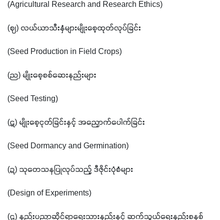
(Agricultural Research and Research Ethics)
(ဈ) လယ်ယာသီးနှံများမျိုးစေ့ထုတ်လုပ်ခြင်း 
(Seed Production in Field Crops)
(ည) မျိုးစေ့စစ်ဆေးနည်းများ 
(Seed Testing)
(ဋ) မျိုးစေ့ငုတ်ခြင်းနှင့် အညှောက်ပေါက်ခြင်း 
(Seed Dormancy and Germination)
(ဍ) သုတေသနပြုလုပ်သည့် ဒီဇိုင်းပုံစံများ 
(Design of Experiments)
(ဌ) နည်းပညာဆိုင်ရာရေးသားနည်းနှင့် ဆက်သွယ်ရေးနည်းစနစ်