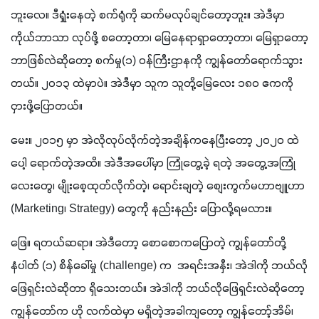
ဘူးလေ။ ဒီရှုံးနေတဲ့ စက်ရုံကို ဆက်မလုပ်ချင်တော့ဘူး။ အဲဒီမှာ 
ကိုယ်ဘာသာ လုပ်ဖို့ စတော့တာ၊ မြေနေရာရှာတော့တာ၊ မြေရှာတော့
ဘာဖြစ်လဲဆိုတော့ စက်မှု(၁) ဝန်ကြီးဌာနကို ကျွန်တော်ရောက်သွား
တယ်။ ၂၀၁၃ ထဲမှာပဲ။ အဲဒီမှာ သူက သူတို့မြေလေး ၁၈၀ ဧကကို 
ငှားဖို့ပြောတယ်။ 
မေး။ ၂၀၁၅ မှာ အဲလိုလုပ်လိုက်တဲ့အချိန်ကနေပြီးတော့ ၂၀၂၀ ထဲ
ပေါ့ ရောက်တဲ့အထိ။ အဲဒီအပေါ်မှာ ကြုံတွေ့ခဲ့ ရတဲ့ အတွေ့အကြုံ
လေးတွေ၊ မျိုးစေ့ထုတ်လိုက်တဲ့၊ ရောင်းချတဲ့ စျေးကွက်မဟာဗျူဟာ 
(Marketing၊ Strategy) တွေကို နည်းနည်း ပြောလို့ရမလား။
ဖြေ။ ရတယ်ဆရာ။ အဲဒီတော့ စောစောကပြောတဲ့ ကျွန်တော်တို့ 
နံပါတ် (၁) စိန်ခေါ်မှု (challenge) က  အရင်းအနှီး၊ အဲဒါကို ဘယ်လို
ဖြေရှင်းလဲဆိုတာ ရှိသေးတယ်။ အဲဒါကို ဘယ်လိုဖြေရှင်းလဲဆိုတော့ 
ကျွန်တော်က ဟို လက်ထဲမှာ မရှိတဲ့အခါကျတော့ ကျွန်တော့်အိမ်၊ 