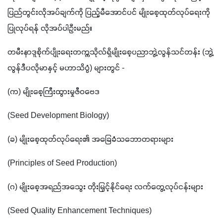
ပြည်တွင်းလိုအပ်ချက်ကို ပြည့်မီအောင်ပင် မျိုးစေ့ထုတ်လုပ်ရေးကို 
ပြုလုပ်ရန် လိုအပ်ပါဦးမည်။
တမီးနာဒူစိုက်ပျိုးရေးတက္ကသိုလ်ရှိမျိုးစေ့ပညာဘွဲ့လွန်သင်တန်း (ဘွဲ့
လွန်ဒီပလိုမာနှင့် မဟာသိပ္ပံ) များတွင် -
(က) မျိုးစေ့ကြီးထွားမှုဇီဝဗေဒ
(Seed Development Biology)
(ခ) မျိုးစေ့ထုတ်လုပ်ရေး၏ အခြေခံသဘောတရားများ
(Principles of Seed Production)
(ဂ) မျိုးစေ့အရည်အသွေး တိုးမြှင့်နိုင်ရေး လက်တွေ့လုပ်ငန်းများ
(Seed Quality Enhancement Techniques)