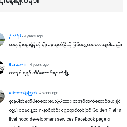
ေးနွေးချက်များ
ဦးခင်ရှိန်
- 4 years ago
ဆရာဦးဌေးရှိန်ကို မျိုးစေ့ထုတ်ခြံကို မြင်တွေ့သဘောကျပါသည်။
thanzaw lin
- 4 years ago
စာအုပ် ရရင် သိပ်​ကောင်းမှာဘဲဗျို့
ဒေါက်တာမျိုးကြွယ်
- 4 years ago
ဖုံးနံပါတ်နဲ့လိပ်စာလေးပေးပို့ပါလား၊ စာအုပ်လက်ဆောင်ပေးခြင်
လို့ပါ စနေနေ့ည ၈-နာရီတိုင်း ရွေရောင်လွင်ပြင် Golden Plains 
livelihood development services Facebook page မှ 