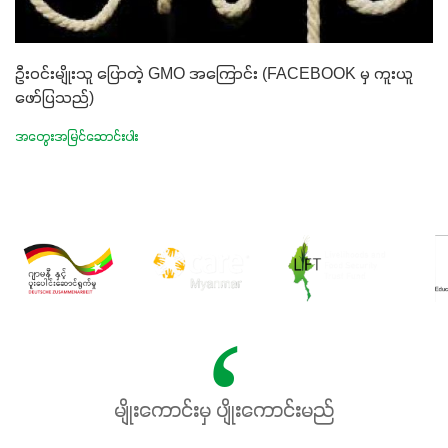
ဦးဝင်းမျိုးသူ ပြောတဲ့ GMO အကြောင်း (FACEBOOK မှ ကူးယူ
ဖော်ပြသည်)
အတွေးအမြင်ဆောင်းပါး
မျိုးကောင်းမှ ပျိုးကောင်းမည်