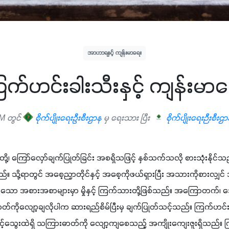
အာဟာရနှင့် ကျန်းမာရေး
က်ဟင်းခါးသီးနှင့် ကျန်းမာ
M တွင်
စိုက်ပျိုးရေးဦးစီးဌာန
မှ ရေးသား ပြီး
စိုက်ပျိုးရေးဉီးစီးဌ
တို့၊ ကြော်လှော်ချက်ပြုတ်ခြင်း အစရှိသဖြင့် နှစ်သက်သလို စားသုံးနိုင
ို့ရာတွင် အစေ့ညှာတိုင်နှင့် အစေ့ကိုဖယ်ရှားပြီး အသားကိုစားလျှ
့်သော အစားအစာများမှာ မှိုနှင့် ကြက်သားတို့ဖြစ်သည်။ အကြောတက်
်ကိုလျော့ချလိုပါက ဆားရည်စိမ်ပြီးမှ ချက်ပြုတ်သင့်သည်။ ကြက်ဟင်း
့သွေးထဲရှိ သကြားဓာတ်ကို လျော့ကျစေသည့် အကျိုးကျေးဇူးရှိသည်။