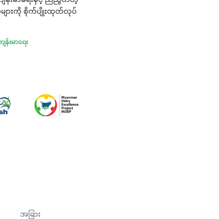
းကို စိုက်ပျိုးထုတ်လုပ်
။
ကျန်းမာရေး
အခြား