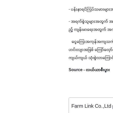
- ပန်းနာရင်ကြပ်သမားမျာ
- အရက်စွဲသူများအတွက် အရွ
ည့် ကျန်းမာရေးအတွက် အကျို
   ငွေကြေးအကုန်အကျသက်သ
ဟင်းလျာအဖြစ် ကြော်လှော်ခ
ကျယ်ကျယ် သုံးစွဲလာကြော
Source - လယ်ယာစီးပွား
Farm Link Co.,Ltd