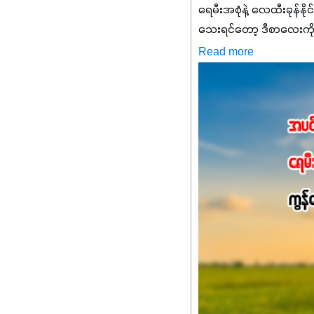
ရေမီးအစုံနဲ့ လေထီးခုန်နို
သေးရင်တော့ ဒီစာလေးကို
မစ်အက်စစ်တို့ အချိုးက
Read more
နိုက်ထရိုဂျင် 19%ပါဝင်တဲ
ချက်လုပ်မှုအားကောင်းစေ
သင့်တော်တဲ့ Phosphorus
တယ်။ ဒါ့အပြင် ပန်းပွင့်
Potassium 8%က အပင်ရဲ့ 
အရသာ ပိုမိုကောင်းမွန်
အာဟာရဓာတ်စုပ်ယူမှုကောင်း
အကျိုးကျေးဇူးများစွာကိုရရ
အားလုံးမှာ အသုံးပြုနိုင
မလို့ အတွေးမများဘဲ သီးနှံတ