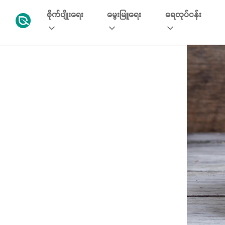
စိုက်ပျိုးရေး
မွေးမြူရေး
ရေလုပ်ငန်း