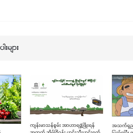
ါးများ
ကျန်းမာသန်စွမ်း အာဟာရဖွံ့ဖြိုးရန်
အသက်ရှည်
အတွက် အိမ်ခြံဝန်း ဟင်းသီးဟင်းရွက်
ပြည့်ဝပြီး 