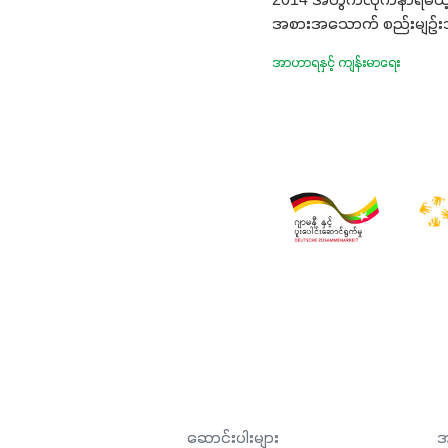
2014 အတွက်လိုက်နာရမယ့
အစားအသောက် စည်းမျဉ်
အာဟာရနှင့် ကျန်းမာရေး
ဆောင်းပါးများ
အ