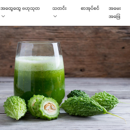
အထွေထွေ ဗဟုသုတ
သတင်း
စာအုပ်စင်
အမေး
အဖြေ