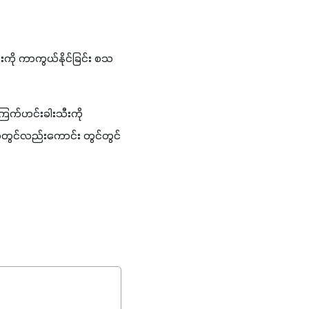
ကို ကာကွယ်နိုင်ခြင်း စသ
်ဟင်းခါးသီးကို 
ရာတွင်လည်းကောင်း တွင်တွင်