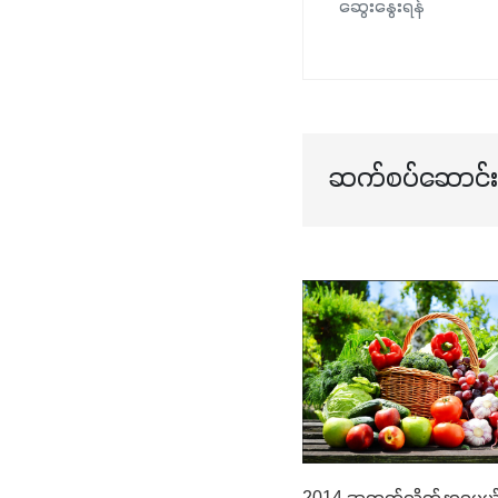
ဆွေးနွေးရန်
ဆက်စပ်ဆောင်းပ