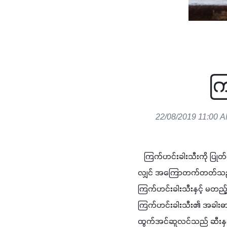
ကြ
22/08/2019 11:00 A
   ကြက်ဟင်းခါးသီးကို ပြုတ်
လျှင် အကြောတက်တတ်သည်။ သ
ကြက်ဟင်းခါးသီးနှင့် မတည
ကြက်ဟင်းခါးသီး၏ အခါးဓာတ
ထွက်အင်ဆူလင်သည် ဆီးနှင်