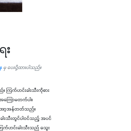
ရေး
ာန
မှ ပေးပို့ထားပါသည်။
်သည်။ ကြက်ဟင်းခါးသီးကိုစား
င် အကြောမတက်ပါ။ 
၊ အော့အန်တတ်သည်။ 
ခါးသီးတွင်ပါဝင်သည့် အပင်
 ကြက်ဟင်းခါးသီးသည် သွေး