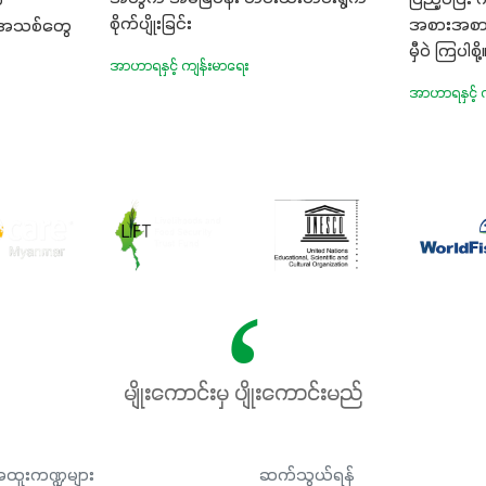
်
စိုက်ပျိုးခြင်း
အစားအစာမျာ
းအသစ်တွေ
မှီဝဲ ကြပါစို့
အာဟာရနှင့် ကျန်းမာရေး
အာဟာရနှင့် 
မျိုးကောင်းမှ ပျိုးကောင်းမည်
ထူးကဏ္ဍများ
ဆက်သွယ်ရန်