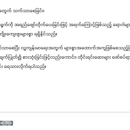
းအတွက် သက်သာစေခြင်း၊
က်ကို အရည်ဖျော်တိုက်ပေးခြင်းဖြင့် အရက်ကြောင့်ဖြစ်သည့် ရောဂါများ
းကျေးဇူးများစွာ ရရှိနိုင်သည်။
ာစေပြီး လူ့ကျန်းမာရေးအတွက် များစွာအထောက်အကူဖြစ်စေသည့်ကြက
ျက်ပြုတ်၍ စားသုံးခြင်းဖြင့်လည်းကောင်း၊ တိုင်းရင်းဆေးများ ဖော်စပ်
င်း ရေသားလိုက်ရပါသည်။
ကြော်ငြာ