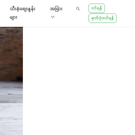
ဝင်ရန်
သီးနှံစျေးနှုန်း
အခြား
များ
မှတ်ပုံတင်ရန်