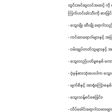
တွင်းအင်ဆူလင်အဆင့် ကို တိုး
ကြက်ဟင်းခါးသီးကို စားခြင်း
- သွေးချို၊ ဆီးချို ရောဂါသ
- ကင်ဆာရောဂါများနှင့် အခ
- ဝမ်းချုပ်တတ်သူများနှင့်
- သွေးလည်ပတ်မှုစနစ် ကောင်
- ပုံမှန်စားသုံးပေးပါက သွေး
- မျက်စိနှင့် အာရုံကြောစန
- သွေးသန့်စင်စေခြင်း၊
- လိပ်ခေါင်းရောဂါသမားမ