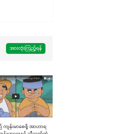
အားလုံးကြည့်ရန်
 ကျန်းမာစေဖို့ အာဟာရ
ကျန်းမာရေးနှင့် ညီညွတ်တဲ့