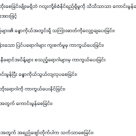
စေခြင်းမျိုးမရှိဘဲ ဂလူးကို့စ်ခံနိုင်ရည်ရှိမှုကို သိသိသာသာ ကောင်းမွန်စ
အားဖြင့် 
ည်များ၏ ခန္ဓာကိုယ်အတွင်းရှိ သကြားဓာတ်ကိုလျှော့ချပေးခြင်း၊
ြားသော ပြင်ပရောဂါများ ကူးစက်မှုမှ ကာကွယ်ပေးခြင်း၊
 အနီရောင်အပိန့်များ စသည့်ရောဂါများမှ ကာကွယ်ပေးခြင်း
းမွန်ပြီး ခန္ဓာကိုယ်သွယ်လျလှပစေခြင်း၊
တိုးရောဂါကို ကာကွယ်ပေးနိုင်ခြင်း၊
စ်အတွက် ကောင်းမွန်စေခြင်း၊
ျားအတွက် အရည်ဖျော်တိုက်ပါက သက်သာစေခြင်း၊