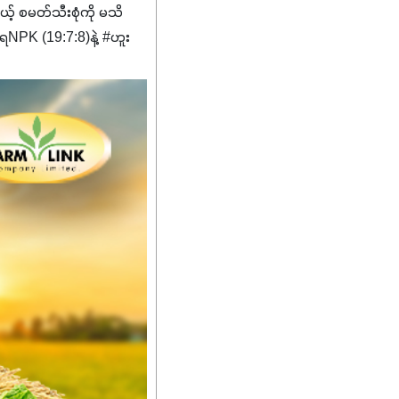
မယ့် စမတ်သီးစုံကို မသိ
PK (19:7:8)နဲ့ #ဟူး
ကျေးဇူးတွေအနေနဲ့ကတော့
စိမ်းလန်းသန်စွမ်းပြီး အစာ
ီးမြန်စေပါတယ်။
်မာလာအောင် အားပေးပါ
ယ်။ လုံလောက်တဲ့
ည်အသွေး၊ အရွယ်အစားနဲ့
ါင်းစပ်ထားတဲ့အတွက်
ခြင်းအပါအဝင်
်းရွက်နဲ့ ဥယျာဉ်ခြံသီးနှံ
ော် အရွေးမမှားတာသေချာပြီ