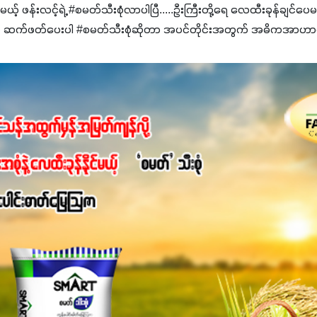
င်မယ့် ဖန်းလင့်ရဲ့ #စမတ်သီးစုံလာပါပြီ.....ဦးကြီးတို့ရေ ‌လေထီးခုန်ချင်ပေ
 ဆက်ဖတ်‌ပေးပါ #စမတ်သီးစုံဆိုတာ အပင်တိုင်းအတွက် အဓိကအာဟာရN
ျ ပေါင်းစပ်ထားတဲ့ ကွန်ပေါင်းဓာတ်မြေဩဇာဖြစ်ပါတယ်။ အဓိကအကျိုး
့အတွက် ကလိုရိုဖီးလ်ဖွဲ့စည်းမှုကို အားပေးကာ သီးနှံပင်များ၏အရွက်များ
ပါတယ်။ အပင်၏ပင်ပိုင်းကြီးထွားမှုကို တိုးမြင့်စေကာ အပင်သန်၍ အကြ
 7%ပါဝင်မှုကြောင့် အပင်ရဲ့ အမြစ်ဖွဲ့စည်းတည်ဆောက်မှုကို ပို၍သန
ခြင်း၊အသီးသီးခြင်း၊အစေ့တည်ခြင်းလုပ်ငန်းစဉ်များကိုလည်း အားပေးပါတ
ရောဂါဒဏ်၊ရာသီဥတုဒဏ်ခံနိုင်ရည်ရှိမှုကို မြင့်တက်စေပြီး အသီးအရ
စေဖို့အတွက် လိုအပ်တဲ့အာဟာရဓာတ်ဖြစ်ပါတယ်။ ဟူးမစ်အက်စစ်ပါဝင်ပေ
မွန်လာခြင်း၊မြေဆီလွှာဖွဲ့စည်းပုံနှင့်ရေထိန်းနိုင်စွမ်းအားကောင်းလာ
ှိစေမှာဖြစ်ပါတယ်။ စပါးအပါအဝင် နှံစားသီးနှံများ၊ပဲအမျိုးမျိုး၊ဟင်းသီးဟင
်တယ်ဆိုတော့ တစ်မျိုးတည်းနဲ့ အားလုံးပါဖက်(perfect)မယ့် စမတ်သီးစုံန
ိုင်းကြီးထွားအောင် ဖန်းလင့်ရဲ့ #စမတ်သီးစုံကို သုံးကြပါစို့....