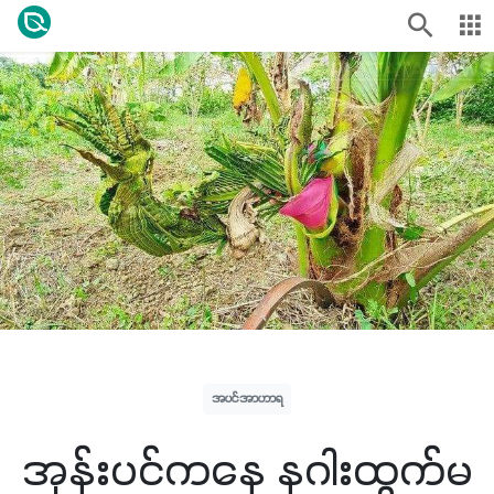
အပင်အာဟာရ
အုန်းပင်ကနေ နဂါးထွက်မ