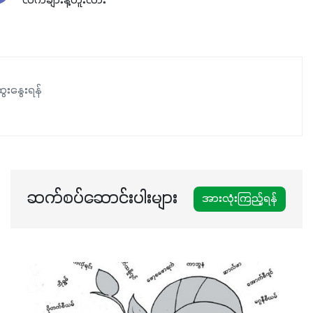
လက်ချားနဲ့တူးလား
ေးနွေးရန်
ဆက်စပ်ဆောင်းပါးများ
အားလုံးကြည့်ရန်