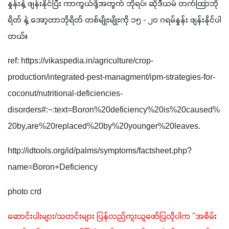
နှုန်းနဲ့ ဖျန်းနိုင်ပြီး ကာကွယ်ဖို့အတွက် ဘိုရပ်၊ ဆိုဒီယမ် တက်ထြာဘို
ရိတ် နဲ့ အော့တာဘိုရိတ် တစ်မျိုးမျိုးကို ၁၅ - ၂၀ ဂရမ်နှုန်း ဖျန်းနိုင်ပါ
တယ်။
ref: https://vikaspedia.in/agriculture/crop-
production/integrated-pest-managment/ipm-strategies-for-
coconut/nutritional-deficiencies-
disorders#:~:text=Boron%20deficiency%20is%20caused%
20by,are%20replaced%20by%20younger%20leaves.
http://idtools.org/id/palms/symptoms/factsheet.php?
name=Boron+Deficiency
photo crd
ဆောင်းပါးများ/သတင်းများ ပြန်လည်ကူးယူဖော်ပြလိုပါက "အစိမ်း