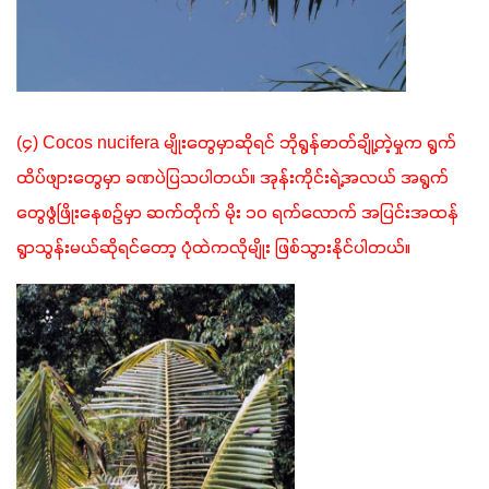
(၄) Cocos nucifera မျိုးတွေမှာဆိုရင် ဘိုရွန်ဓာတ်ချို့တဲ့မှုက ရွက်
ထိပ်ဖျားတွေမှာ ခဏပဲပြသပါတယ်။ အုန်းကိုင်းရဲ့အလယ် အရွက်
တွေဖွံဖြိုးနေစဉ်မှာ ဆက်တိုက် မိုး ၁၀ ရက်လောက် အပြင်းအထန် 
ရွာသွန်းမယ်ဆိုရင်တော့ ပုံထဲကလိုမျိုး ဖြစ်သွားနိုင်ပါတယ်။