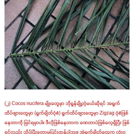
(၂) Cocos nucifera မျိုးတွေမှာ ဘိုရွန်ချို့တဲ့မယ်ဆိုရင် အရွက်
ထိပ်ဖျားတွေမှာ (ရွက်ချိတ်ပုံစံ) ရွက်ထိပ်ဖျားတွေမှာ Zigzag ပုံစံဖြစ်
နေတာကို မြင်ရမှာပါ။ ဒီလိုဖြစ်နေတာက ခဏတာပဲဖြစ်လေ့ရှိပြီး ဖြစ်
ရင်လည်း သိပ်ပြီးတော့မပြင်းထန်ပါဘူး။ အဲ့ရွက်ချိတ်တွေက လုံးဝ