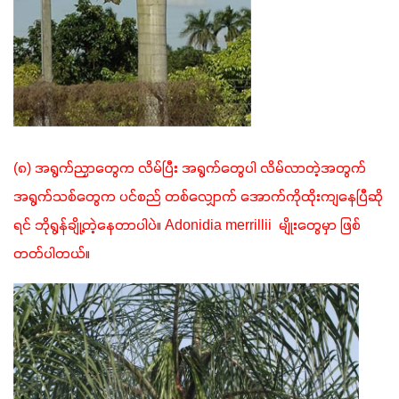
(၈) အရွက်ညှာတွေက လိမ်ပြီး အရွက်တွေပါ လိမ်လာတဲ့အတွက် 
အရွက်သစ်တွေက ပင်စည် တစ်လျှောက် အောက်ကိုထိုးကျနေပြီဆို
ရင် ဘိုရွန်ချို့တဲ့နေတာပါပဲ။ Adonidia merrillii  မျိုးတွေမှာ ဖြစ်
တတ်ပါတယ်။