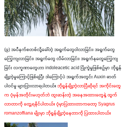
(၉) အပီနက်စတစ်လို့ခေါ်တဲ့ အရွက်တွေဝါလာခြင်း၊ အရွက်တွေ
ကြွေကျလာခြင်း၊ အရွက်တွေ လိမ်လာခြင်း၊ အရွက်နုတွေကြွေကျ
ခြင်း လက္ခဏာတွေဟာ indoleacetic acid ပြိုကွဲမှုဖြစ်စဉ်မှာ ဘိုရွန်
ချို့တဲ့မှုကြောင့်ဖြစ်ရပြီး ဒါကြောင့်ပဲ အရွက်အတွင်း Auxin ဓာတ် 
ပါဝင်မှု များပြားလာရပါတယ်။ 
ဘိုရွန်ချို့တဲ့လာပြီဆိုရင် အကိုင်းတွေ
က ပုံမှန်အတိုင်းမဟုတ်ဘဲ ထူးဆန်းတဲ့ အနေအထားတွေနဲ့ ထွက်
လာတာကို တွေ့ရနိုင်ပါတယ်။ ပုံမှာပြထားတာကတော့ Syagrus 
romanzoffiana မျိုးမှာ ဘိုရွန်ချို့တဲ့နေတာကို ပြထားပါတယ်။