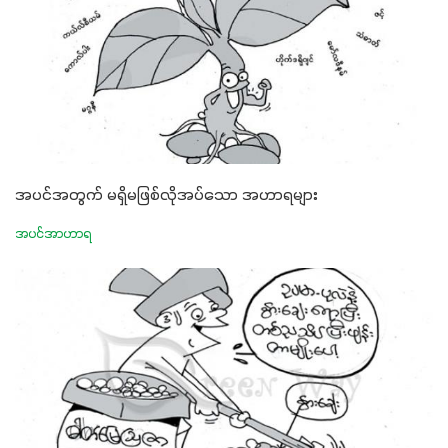
အပင်အတွက် မရှိမဖြစ်လိုအပ်သော အဟာရများ
အပင်အာဟာရ