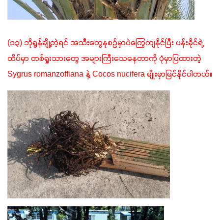
(၁၃) ဘိုရွန်ချို့တဲ့ရင် အသီးတွေနုစဉ်မှာပဲကြွေကျနိုင်ပြီး ပန်းခိုင်ရဲ့
ထိပ်မှာ တစ်ရှုးသားတွေ အများကြီးသေနေတာကို ပုံမှာပြထားတဲ့ 
Sygrus romanzoffiana နဲ့ Cocos nucifera မျိုးမှာမြင်နိုင်ပါတယ်။