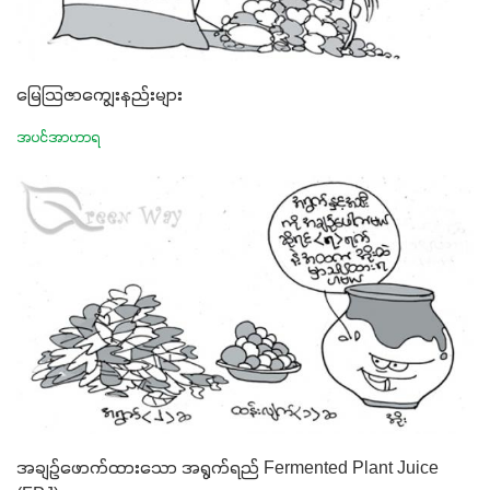
မြေသြဇာကျွေးနည်းများ
အပင်အာဟာရ
အချဉ်ဖောက်ထားသော အရွက်ရည် Fermented Plant Juice