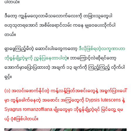
ပါတယ်။
ဒီတော့ ကျွန်မလေ့လာမိသလောက်လေးကို တခြားသူတွေပါ 
ဗဟုသုတရအောင် အစိမ်းရောင်လမ်း ကနေ မျှဝေပေးလိုက်ပါ
တယ်။
ရှာဖွေကြည့်မိတဲ့ ဆောင်းပါးတွေကတော့ 
ဒီလိုဖြစ်ရတဲ့လက္ခဏာဟာ 
ဘိုရွန်ချို့တဲ့မှုကို ညွှန်ပြနေတာပါတဲ့
။
 ဘာကြောင့်လဲဆိုရင်တော့ 
အောက်မှာပြောပြထားတဲ့ အချက် ၁၃ ချက်ကို ကြည့်ကြည့် လိုက်ပါ
ရှင့်။
(၁) အလင်းဖောက်နိုင်တဲ့ ကန့်လန့်ဖြတ်အစင်းတွေနဲ့ အရွက်ပြားပေါ်
မှာ တွန့်ခေါက်နေတဲ့ အဖောင်း အကြွတွေကို Dypsis lutescens နဲ့ 
Syagrus romanzoffiana မျိုးတွေမှာ ဘိုရွန်ချို့တဲ့ရင် မြင်တွေ့ ရမ
ယ့် ပုံစံဖြစ်ပါတယ်။