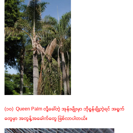
(၁၀)  Queen Palm လို့ခေါ်တဲ့ အုန်းမျိုးမှာ ဘိုရွန်ချို့တဲ့ရင် အရွက်
တွေမှာ အတွန့်အခေါက်တွေ ဖြစ်လာပါတယ်။