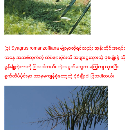
(၃) Syagrus romanzoffiana မျိုးမှာဆိုရင်လည်း အုန်းကိုင်းအရင်း
ကနေ အသစ်ထွက်တဲ့ ထိပ်ဖျားပိုင်းထိ အဖျားရှူးသွားတဲ့ ပုံစံမျိုးနဲ့ ဘို
ရွန်ချို့တဲ့တာကို ပြသပါတယ်။ အဲ့အရွက်တွေက ကြွေကျ သွားပြီး 
ရွက်ထိပ်ပိုင်းမှာ ဘာမှမကျန်ခဲ့တော့တဲ့ ပုံစံမျိုးပါ ပြသပါတယ်။