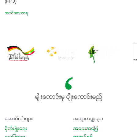
(FPJ)
အပင်အာဟာရ
မျိုးကောင်းမှ ပျိုးကောင်းမည်
ဆောင်းပါးများ
အထူးကဏ္ဍများ
စိုက်ပျိုးရေး
အမေးအဖြေ