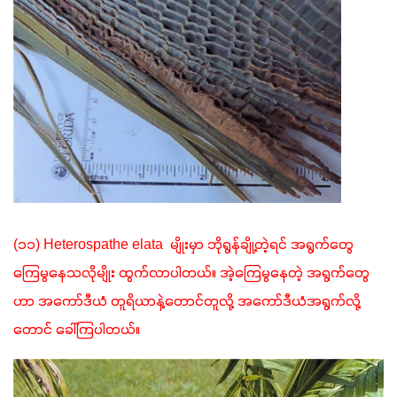
(၁၁) Heterospathe elata  မျိုးမှာ ဘိုရွန်ချို့တဲ့ရင် အရွက်တွေ
ကြေမွနေသလိုမျိုး ထွက်လာပါတယ်။ အဲ့ကြေမွနေတဲ့ အရွက်တွေ
ဟာ အကော်ဒီယံ တူရိယာနဲ့တောင်တူလို့ အကော်ဒီယံအရွက်လို့ 
တောင် ခေါ်ကြပါတယ်။