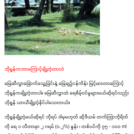
ဘိုရွန်ကဘာကြောင့်ချို့တဲ့တာလဲ
မြေဆီလွှာခြောက်သွေ့ခြင်းနဲ့ မြေချဉ်ငန်ကိန်း မြင့်မားတာကြောင့် 
ဘိုရွန်ကချို့တဲ့တာပါ။ မြေဆီလွှာထဲ ရေစိမ့်ဝင်မှုများမယ်ဆိုရင်လည်း 
ဘိုရွန် ယာယီချို့တဲ့နိုင်ပါသေးတယ်။
ဘိုရွန်ချို့တဲ့မယ်ဆိုရင် ဘိုရပ် ဒါမှမဟုတ် ဆိုဒီယမ် တက်ထြာဘိုရိတ်
ကို ရေ ၁ လီတာမှာ ၂ ဂရမ် (၀.၂%) နှုန်း ၊ တစ်ပင်ကို ၇၅ - ၁၀၀ ml 