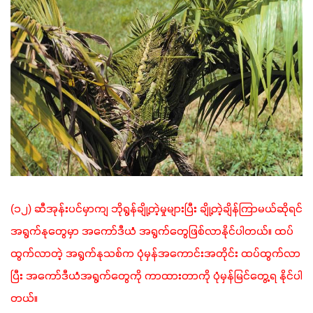
(၁၂) ဆီအုန်းပင်မှာကျ ဘိုရွန်ချို့တဲ့မှုများပြီး ချို့တဲ့ချိန်ကြာမယ်ဆိုရင် 
အရွက်နုတွေမှာ အကော်ဒီယံ အရွက်တွေဖြစ်လာနိုင်ပါတယ်။ ထပ်
ထွက်လာတဲ့ အရွက်နုသစ်က ပုံမှန်အကောင်းအတိုင်း ထပ်ထွက်လာ
ပြီး အကော်ဒီယံအရွက်တွေကို ကာထားတာကို ပုံမှန်မြင်တွေ့ရ နိုင်ပါ
တယ်။