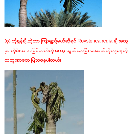
(၇) ဘိုရွန်ချို့တဲ့တာ ကြာရှည်မယ်ဆိုရင် Roystonea regia မျိုးတွေ
မှာ ကိုင်းက အပြင်ဘက်ကို ကော့ ထွက်လာပြီး အောက်ကိုကျနေတဲ့ 
လက္ခဏာတွေ ပြသနေပါတယ်။