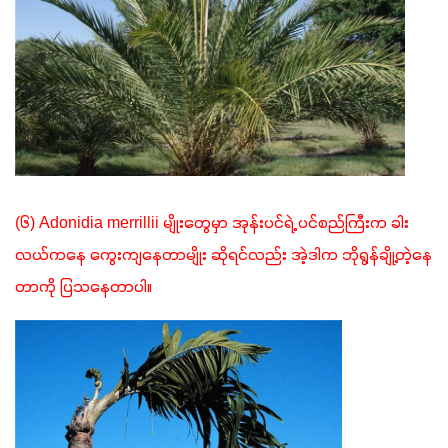
(၆) Adonidia merrillii မျိုးတွေမှာ အုန်းပင်ရဲ့ ပင်စည်ကြီးက ခါး
လယ်ကနေ ကွေးကျနေတာမျိုး ဆိုရင်လည်း အဲ့ဒါက ဘိုရွန်ချို့တဲ့နေ
တာကို ပြသနေတာပါ။