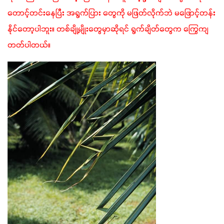
တောင့်တင်းနေပြီး အရွက်ပြား တွေကို မဖြတ်လိုက်ဘဲ မဖြောင့်တန်း
နိုင်တော့ပါဘူး။ တစ်ချို့မျိုးတွေမှာဆိုရင် ရွက်ချိတ်တွေက ကြွေကျ
တတ်ပါတယ်။