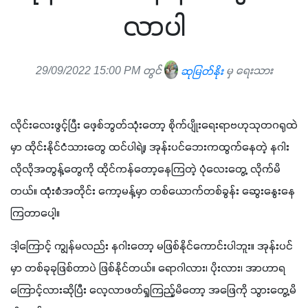
လာပါ
29/09/2022 15:00 PM တွင်
ဆုမြတ်နိုး
မှ ရေးသား
လိုင်းလေးဖွင့်ပြီး ဖေ့စ်ဘွတ်သုံးတော့ စိုက်ပျိုးရေးရာဗဟုသုတဂရုထဲ
မှာ ထိုင်းနိုင်ငံသားတွေ ထင်ပါရဲ့။ အုန်းပင်ဘေးကထွက်နေတဲ့ နဂါး
လိုလိုအတွန့်တွေကို ထိုင်ကန်တော့နေကြတဲ့ ပုံလေးတွေ့ လိုက်မိ
တယ်။ ထုံးစံအတိုင်း ကော့မန့်မှာ တစ်ယောက်တစ်ခွန်း ဆွေးနွေးနေ
ကြတာပေါ့။
ဒါ့ကြောင့် ကျွန်မလည်း နဂါးတော့ မဖြစ်နိုင်ကောင်းပါဘူး။ အုန်းပင်
မှာ တစ်ခုခုဖြစ်တာပဲ ဖြစ်နိုင်တယ်။ ရောဂါလား၊ ပိုးလား၊ အာဟာရ
ကြောင့်လားဆိုပြီး လေ့လာဖတ်ရှုကြည့်မိတော့ အဖြေကို သွားတွေ့မိ 