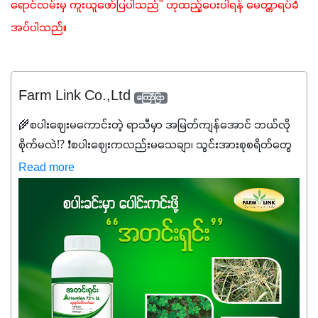
ရောင်လမ်းမှ ကူးယူဖော်ပြပါသည်" ဟုထည့်ပေးပါရန် မေတ္တာရပ်ခံ
အပ်ပါသည်။ 
Farm Link Co.,Ltd
ကြော်ငြာ
🌾စပါးဈေးမကောင်းတဲ့ ရာသီမှာ အမြတ်ကျန်အောင် ဘယ်လို
စိုက်မလဲ⁉️ ❗စပါးဈေးကလည်းမသေချာ၊ သွင်းအားစုစရိတ်တွေ
ကလည်း တက်နေတဲ့ဒီလိုအချိန်မှာ သွင်းအားစုဖိုးကို လျှော့ချပြီး
Read more
အထွက်နှုန်းကို ထိန်းထားနိုင်မှ ဦးကြီးတို့ အဆင်ပြေမှာနော် ✔️ဒါ
ကြောင့် ကိုယ်သုံးသမျှ ကိုယ့်အတွက်အကျိုးရစေမယ့်
အရည်အသွေးစိတ်ချရတဲ့ သွင်းအားစုပစ္စည်းတွေကိုပဲ ရွေးချယ်
သုံးသင့်ပါတယ်။