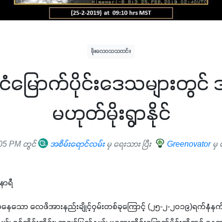
မိုးလေဝသသတင်း
င်ငံမြောက်ပိုင်းဒေသများတွင်
မဟုတ်မိုးရွာနိုင်
05 PM တွင်
အစိမ်းရောင်လမ်း
မှ ရေးသား ပြီး
Greenovator
မှ
နာရီ
ေသော လေဖိအားနည်းချိုင့်ဝှမ်းတစ်ခုကြောင့် (၂၅-၂-၂၀၁၉)ရက်နံနက်(