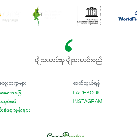
မျိုးကောင်းမှ ပျိုးကောင်းမည်
ထူးကဏ္ဍများ
ဆက်သွယ်ရန်
မေးအဖြေ
FACEBOOK
ာအုပ်စင်
INSTAGRAM
းနှံစျေးနှုန်းများ