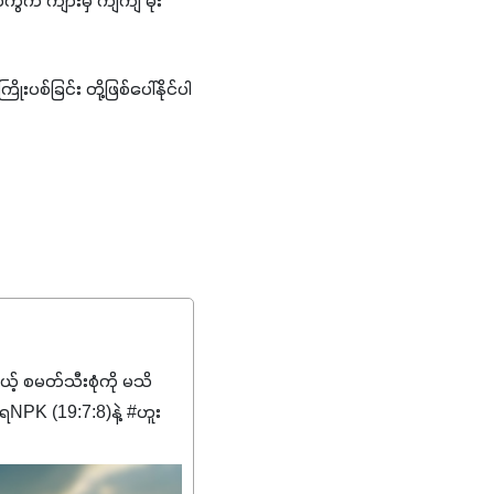
ကွက် ကျားမှ ကျဲကျဲ မိုး
ုးပစ်ခြင်း တို့ဖြစ်ပေါ်နိုင်ပါ
မယ့် စမတ်သီးစုံကို မသိ
PK (19:7:8)နဲ့ #ဟူး
ကျေးဇူးတွေအနေနဲ့ကတော့
စိမ်းလန်းသန်စွမ်းပြီး အစာ