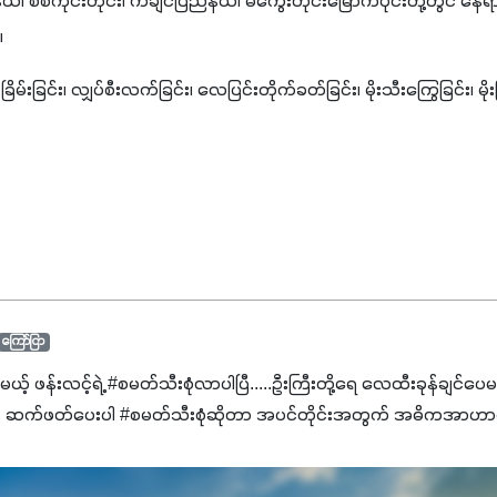
၊ စစ်ကိုင်းတိုင်း၊ ကချင်ပြည်နယ်၊ မကွေးတိုင်းမြောက်ပိုင်းတို့တွင် နေရာ
။
ြိမ်းခြင်း၊ လျှပ်စီးလက်ခြင်း၊ လေပြင်းတိုက်ခတ်ခြင်း၊ မိုးသီးကြွေခြင်း၊ မိုးကြိ
ကြော်ငြာ
င်မယ့် ဖန်းလင့်ရဲ့ #စမတ်သီးစုံလာပါပြီ.....ဦးကြီးတို့ရေ ‌လေထီးခုန်ချင်ပေ
 ဆက်ဖတ်‌ပေးပါ #စမတ်သီးစုံဆိုတာ အပင်တိုင်းအတွက် အဓိကအာဟာရN
ျ ပေါင်းစပ်ထားတဲ့ ကွန်ပေါင်းဓာတ်မြေဩဇာဖြစ်ပါတယ်။ အဓိကအကျိုး
့အတွက် ကလိုရိုဖီးလ်ဖွဲ့စည်းမှုကို အားပေးကာ သီးနှံပင်များ၏အရွက်များ