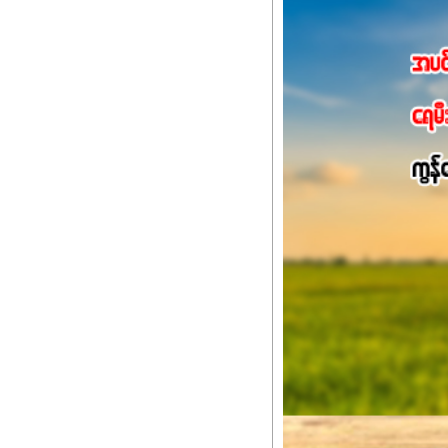
ချက်လုပ်မှုအားကောင်းစေ
သင့်တော်တဲ့ Phosphorus
တယ်။ ဒါ့အပြင် ပန်းပွင့်
Potassium 8%က အပင်ရဲ့ 
အရသာ ပိုမိုကောင်းမွန်
အာဟာရဓာတ်စုပ်ယူမှုကောင်း
အကျိုးကျေးဇူးများစွာကိုရရ
အားလုံးမှာ အသုံးပြုနိုင
မလို့ အတွေးမများဘဲ သီးနှံတ