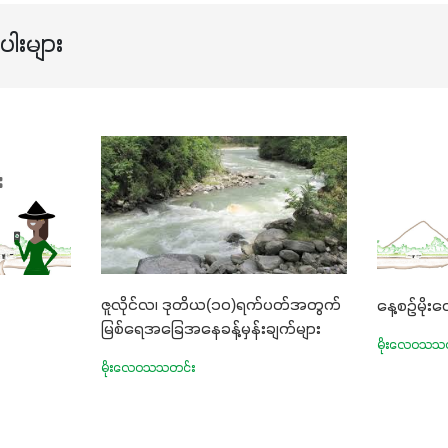
ါးများ
ဇူလိုင်လ၊ ဒုတိယ(၁၀)ရက်ပတ်အတွက်
နေ့စဉ်မိ
မြစ်ရေအခြေအနေခန့်မှန်းချက်များ
မိုးလေဝသသ
မိုးလေဝသသတင်း