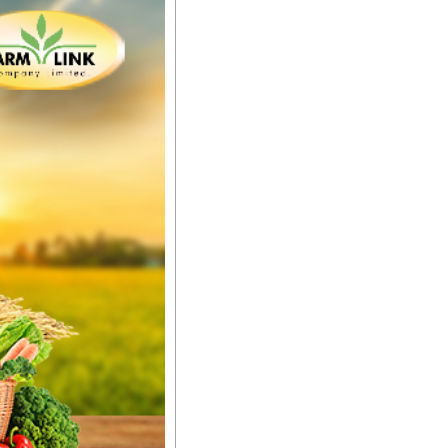
ီးမြန်စေပါတယ်။
်မာလာအောင် အားပေးပါ
ယ်။ လုံလောက်တဲ့
ည်အသွေး၊ အရွယ်အစားနဲ့
ါင်းစပ်ထားတဲ့အတွက်
ခြင်းအပါအဝင်
်းရွက်နဲ့ ဥယျာဉ်ခြံသီးနှံ
ော် အရွေးမမှားတာသေချာပြီ