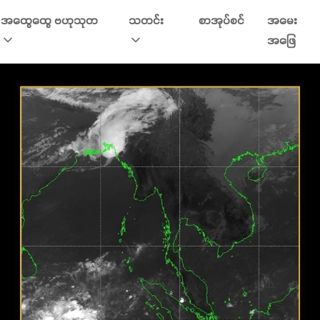
အထွေထွေ ဗဟုသုတ
သတင်း
စာအုပ်စင်
အမေး
အဖြေ