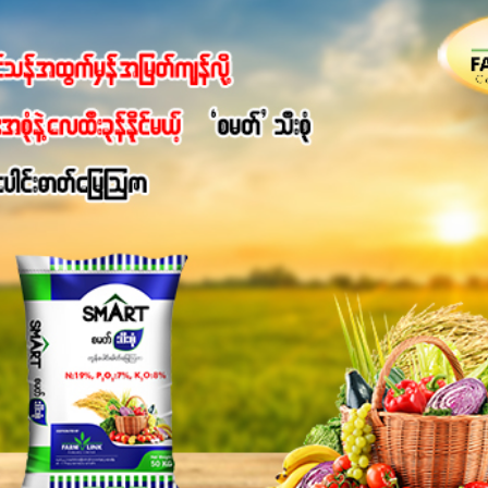
ပါတယ်။ အပင်၏ပင်ပိုင်းကြီးထွားမှုကို တိုးမြင့်စေကာ အပင်သန်၍ အကြ
 7%ပါဝင်မှုကြောင့် အပင်ရဲ့ အမြစ်ဖွဲ့စည်းတည်ဆောက်မှုကို ပို၍သန
ခြင်း၊အသီးသီးခြင်း၊အစေ့တည်ခြင်းလုပ်ငန်းစဉ်များကိုလည်း အားပေးပါတ
ရောဂါဒဏ်၊ရာသီဥတုဒဏ်ခံနိုင်ရည်ရှိမှုကို မြင့်တက်စေပြီး အသီးအရ
စေဖို့အတွက် လိုအပ်တဲ့အာဟာရဓာတ်ဖြစ်ပါတယ်။ ဟူးမစ်အက်စစ်ပါဝင်ပေ
မွန်လာခြင်း၊မြေဆီလွှာဖွဲ့စည်းပုံနှင့်ရေထိန်းနိုင်စွမ်းအားကောင်းလာ
ှိစေမှာဖြစ်ပါတယ်။ စပါးအပါအဝင် နှံစားသီးနှံများ၊ပဲအမျိုးမျိုး၊ဟင်းသီးဟင
်တယ်ဆိုတော့ တစ်မျိုးတည်းနဲ့ အားလုံးပါဖက်(perfect)မယ့် စမတ်သီးစုံန
ိုင်းကြီးထွားအောင် ဖန်းလင့်ရဲ့ #စမတ်သီးစုံကို သုံးကြပါစို့....