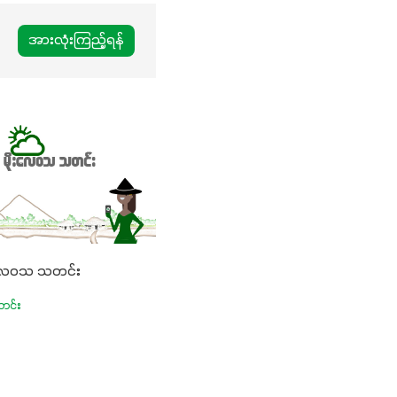
အားလုံးကြည့်ရန်
ုးလေဝသ သတင်း
တင်း