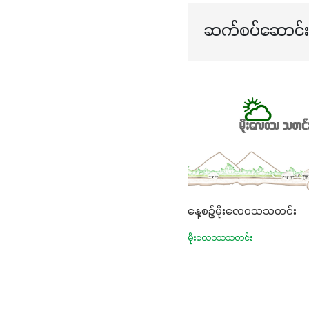
ဆက်စပ်ဆောင်းပ
နေ့စဉ်မိုးလေဝသသတင်း
မိုးလေဝသသတင်း