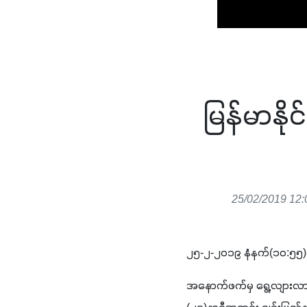
မြန်မာနို
25/02/2019 12:
၂၅-၂-၂၀၁၉ နံနက်(၁၀:၅၅)
အနောက်ဖက်မှ ရွေ့လျားလာန