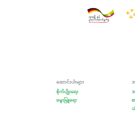
ဆောင်းပါးများ
အ
စိုက်ပျိုးရေး
အ
မွေးမြူရေး
စ
သီ