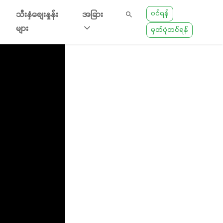
ဝင်ရန်
သီးနှံစျေးနှုန်း
အခြား
များ
မှတ်ပုံတင်ရန်