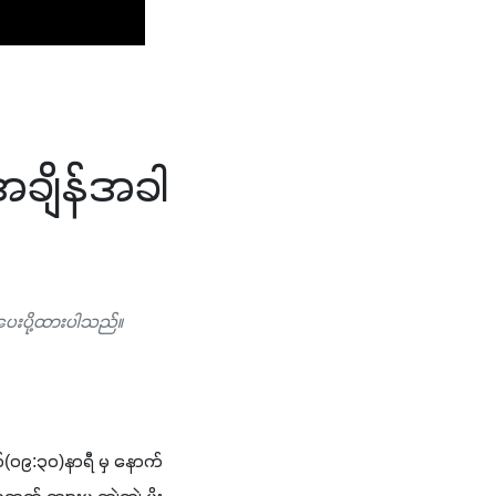
 အချိန်အခါ
 ပေးပို့ထားပါသည်။
၀၉:၃၀)နာရီ မှ နောက် 