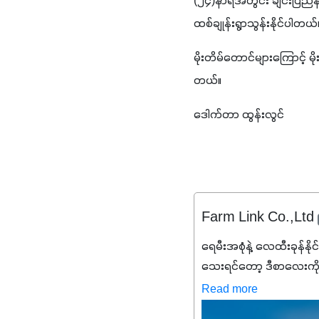
(၂၄)နာရီအတွင်း ချင်းပြည်နယ်
ထစ်ချုန်းရွာသွန်းနိုင်ပါတယ်
မိုးတိမ်တောင်များကြောင့် မိုးခ
တယ်။  
ဒေါက်တာ ထွန်းလွင်
Farm Link Co.,Ltd
ရေမီးအစုံနဲ့ လေထီးခုန်နို
သေးရင်တော့ ဒီစာလေးကို
မစ်အက်စစ်တို့ အချိုးက
Read more
နိုက်ထရိုဂျင် 19%ပါဝင်တဲ