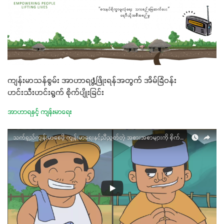
ကျန်းမာသန်စွမ်း အာဟာရဖွံ့ဖြိုးရန်အတွက် အိမ်ခြံဝန်း
ဟင်းသီးဟင်းရွက် စိုက်ပျိုးခြင်း
အာဟာရနှင့် ကျန်းမာရေး