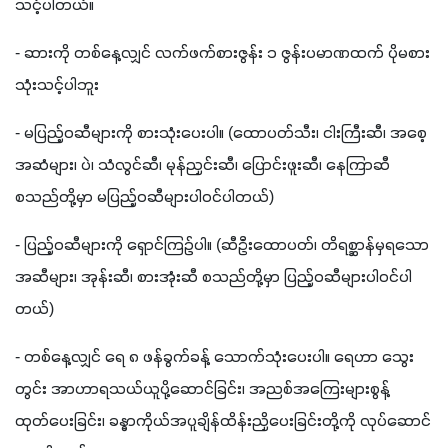
သင့်ပါတယ်။
- ဆားကို တစ်နေ့လျှင် လက်ဖက်စားဇွန်း ၁ ဇွန်းပမာဏထက် ပိုမစား
သုံးသင့်ပါဘူး
- မပြည့်ဝဆီများကို စားသုံးပေးပါ။ (ထောပတ်သီး၊ ငါးကြီးဆီ၊ အစေ့
အဆံများ၊ ပဲ၊ သံလွင်ဆီ၊ မုန်ညှင်းဆီ၊ ပြောင်းဖူးဆီ၊ နေကြာဆီ 
စသည်တို့မှာ မပြည့်ဝဆီများပါဝင်ပါတယ်)
- ပြည့်ဝဆီများကို ရှောင်ကြဉ်ပါ။ (ဆီဦးထောပတ်၊ တိရစ္ဆာန်မှရသော
အဆီများ၊ အုန်းဆီ၊ စားအုံးဆီ စသည်တို့မှာ ပြည့်ဝဆီများပါဝင်ပါ
တယ်)
- တစ်နေ့လျှင် ရေ ၈ ဖန်ခွက်ခန့် သောက်သုံးပေးပါ။ ရေဟာ သွေး
တွင်း အာဟာရသယ်ယူပို့ဆောင်ခြင်း၊ အညစ်အကြေးများစွန့်
ထုတ်ပေးခြင်း၊ ခန္ဓာကိုယ်အပူချိန်ထိန်းညှိပေးခြင်းတို့ကို လုပ်ဆောင်