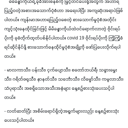
    မိမိခန္ဓာကိုယ်ရဲ့ ခုခံအားစနစ်ကို မြှင့်တင်ပေးဖို့အတွက် အဟာရ
ပြည့်ဝတဲ့အစားအသောက်ပုံစံဟာ အရေးပါပြီး အကျဆုံးအရာပဲဖြစ်
ပါတယ်။ ကျန်းမာအဟာရပြည့်ဝစေတဲ့ စားသောက်မှုပုံစံအတိုင်း 
ကျင့်သုံးနေထိုင်ခြင်းဖြင့် မိမိခန္ဓာကိုယ်ထဲဝင်ရောက်လာတဲ့ ဗိုင်းရပ်
ပိုးကို ခုခံတိုက်ထုတ်ပစ်နိုင်ပါတယ်။ covid 19 ဗိုင်းရပ်ပိုးကို ကြံ့ကြံ့ခံ
ရင်ဆိုင်နိုင်ဖို့ စားသောက်နေထိုင်မှုပုံစံအချို့ကို ဖော်ပြပေးလိုက်ရပါ
တယ်။
- မာလကာသီး၊ ပန်းသီး၊ ငှက်ပျောသီး၊ စတော်ဘယ်ရီ၊ သခွားမွှေး
သီး၊ ဂရိတ်ဖရုသီး၊ နာနတ်သီး၊ သင်္ဘောသီး၊ လိမ္မော်သီး၊ ကမ္ပလာသီး၊ 
သံပုရာသီး အစရှိသောအသီးအနှံများ နေ့စဉ်စားသုံးပေးသင့်ပါ
တယ်။
- လတ်ဆတ်ပြီး အစိမ်းရောင်ရှိတဲ့အရွက်များလည်း နေ့စဉ်စားသုံး
ပေးသင့်ပါတယ်။