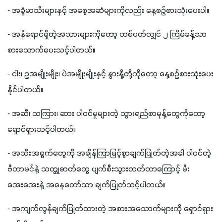
- အခွံမာသီးများနှင့် အစေ့အဆံများကိုလည်း နေ့စဉ်စားသုံးပေးပါ။
- အနီရောင်ရှိတဲ့အသားများကိုတော့ တစ်ပတ်လျှင် ၂ ကြိမ်ခန့်သာ 
စားသောက်ပေးသင့်ပါတယ်။
- ငါး၊ ဥအမျိုးမျိုး၊ ပဲအမျိုးမျိုးနှင့် နွားနို့တို့ကိုတော့ နေ့စဉ်စားသုံးပေး
နိုင်ပါတယ်။
- အဆီ၊ သကြား၊ ဆား ပါဝင်မှုများတဲ့ သွားရည်စာမုန့်တွေကိုတော့ 
ရှောင်ရှားသင့်ပါတယ်။
- အသီးအရွက်တွေကို အချိန်ကြာမြင့်စွာချက်ပြုတ်တဲ့အခါ ပါဝင်တဲ့ 
ဗီတာမင်နဲ့ သတ္တုဓာတ်တွေ ပျက်စီးသွားတတ်တာကြောင့် မီး
အေးအေးနဲ့ အနေတော်သာ ချက်ပြုတ်သင့်ပါတယ်။
- အကျက်လွန်ချက်ပြုတ်ထားတဲ့ အစားအသောက်များကို ရှောင်ရှား