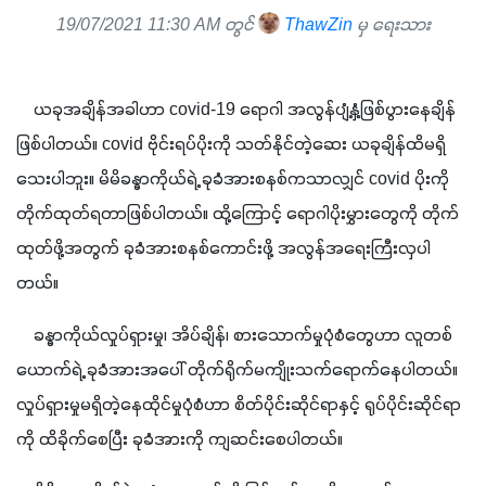
19/07/2021 11:30 AM တွင်
ThawZin
မှ ရေးသား
    ယခုအချိန်အခါဟာ covid-19 ရောဂါ အလွန်ပျံ့နှံ့ဖြစ်ပွားနေချိန်
ဖြစ်ပါတယ်။ covid ဗိုင်းရပ်ပိုးကို သတ်နိုင်တဲ့ဆေး ယခုချိန်ထိမရှိ
သေးပါဘူး။ မိမိခန္ဓာကိုယ်ရဲ့ ခုခံအားစနစ်ကသာလျှင် covid ပိုးကို 
တိုက်ထုတ်ရတာဖြစ်ပါတယ်။ ထို့ကြောင့် ရောဂါပိုးမွှားတွေကို တိုက်
ထုတ်ဖို့အတွက် ခုခံအားစနစ်ကောင်းဖို့ အလွန်အရေးကြီးလှပါ
တယ်။
    ခန္ဓာကိုယ်လှုပ်ရှားမှု၊ အိပ်ချိန်၊ စားသောက်မှုပုံစံတွေဟာ လူတစ်
ယောက်ရဲ့ ခုခံအားအပေါ် တိုက်ရိုက်မကျိုးသက်ရောက်နေပါတယ်။ 
လှုပ်ရှားမှုမရှိတဲ့နေထိုင်မှုပုံစံဟာ စိတ်ပိုင်းဆိုင်ရာနှင့် ရုပ်ပိုင်းဆိုင်ရာ
ကို ထိခိုက်စေပြီး ခုခံအားကို ကျဆင်းစေပါတယ်။