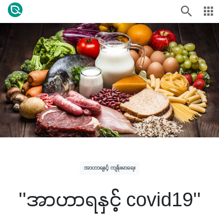
အာဟာရနှင့် ကျန်းမာရေး
''အာဟာရနှင့် covid19''