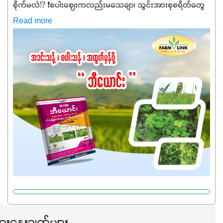
စိုက်မလဲ⁉️ ❗စပါးဈေးကလည်းမသေချာ၊ သွင်းအားစုစရိတ်တွေ
ကလည်း တက်နေတဲ့ဒီလိုအချိန်မှာ သွင်းအားစုဖိုးကို လျှော့ချပြီး
Read more
အထွက်နှုန်းကို ထိန်းထားနိုင်မှ ဦးကြီးတို့ အဆင်ပြေမှာနော် ✔️ဒါ
ကြောင့် ကိုယ်သုံးသမျှ ကိုယ့်အတွက်အကျိုးရစေမယ့်
အရည်အသွေးစိတ်ချရတဲ့ သွင်းအားစုပစ္စည်းတွေကိုပဲ ရွေးချယ်
သုံးသင့်ပါတယ်။