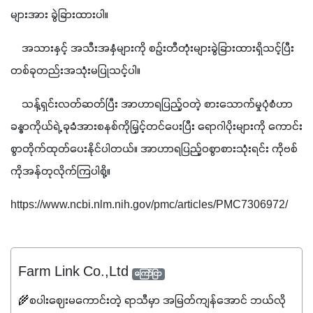
များအား ခွဲခြားထားပါ။ 
    အသားနှင့် အသီးအနှံများကို စဉ်းတီတုံးများခွဲခြားထားရှိသင့်ပြီး 
တစ်ခုတည်းအသုံးမပြုသင့်ပါ။ 
    သန့်ရှင်းလတ်ဆတ်ပြီး အာဟာရပြည့်ဝတဲ့ စားသောက်မှုပုံစံဟာ 
ခန္ဓာကိုယ်ရဲ့ ခုခံအားစနစ်ကိုမြှင့်တင်ပေးပြီး ရောဂါပိုးများကို ကောင်း
စွာတိုက်ထုတ်ပေးနိုင်ပါတယ်။ အာဟာရပြည့်ဝစွာစားသုံးရင်း ကိုဗစ်
ကိုအန်တုလိုက်ကြပါစို့။
https://www.ncbi.nlm.nih.gov/pmc/articles/PMC7306972/
Farm Link Co.,Ltd
ကြော်ငြာ
🌾စပါးဈေးမကောင်းတဲ့ ရာသီမှာ အမြတ်ကျန်အောင် ဘယ်လို