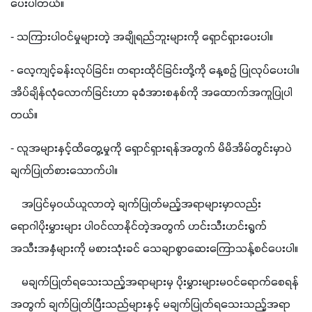
ပေးပါတယ်။
- သကြားပါဝင်မှုများတဲ့ အချိုရည်ဘူးများကို ရှောင်ရှားပေးပါ။
- လေ့ကျင့်ခန်းလုပ်ခြင်း၊ တရားထိုင်ခြင်းတို့ကို နေ့စဉ် ပြုလုပ်ပေးပါ။ 
အိပ်ချိန်လုံလောက်ခြင်းဟာ ခုခံအားစနစ်ကို အထောက်အကူပြုပါ
တယ်။
- လူအများနှင့်ထိတွေ့မှုကို ရှောင်ရှားရန်အတွက် မိမိအိမ်တွင်းမှာပဲ 
ချက်ပြုတ်စားသောက်ပါ။
    အပြင်မှဝယ်ယူလာတဲ့ ချက်ပြုတ်မည့်အရာများမှာလည်း 
ရောဂါပိုးမွှားများ ပါဝင်လာနိုင်တဲ့အတွက် ဟင်းသီးဟင်းရွက်
အသီးအနှံများကို မစားသုံးခင် သေချာစွာဆေးကြောသန့်စင်ပေးပါ။ 
    မချက်ပြုတ်ရသေးသည့်အရာများမှ ပိုးမွှားများမဝင်ရောက်စေရန်
အတွက် ချက်ပြုတ်ပြီးသည်များနှင့် မချက်ပြုတ်ရသေးသည့်အရာ