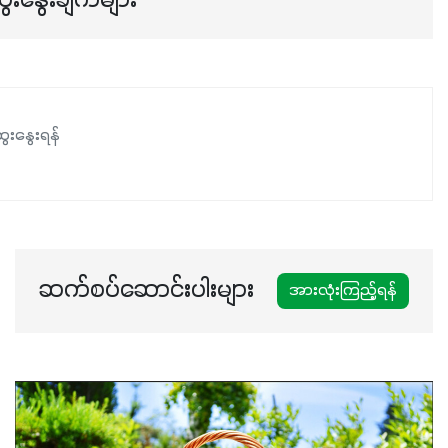
ေးနွေးချက်များ
ေးနွေးရန်
ဆက်စပ်ဆောင်းပါးများ
အားလုံးကြည့်ရန်