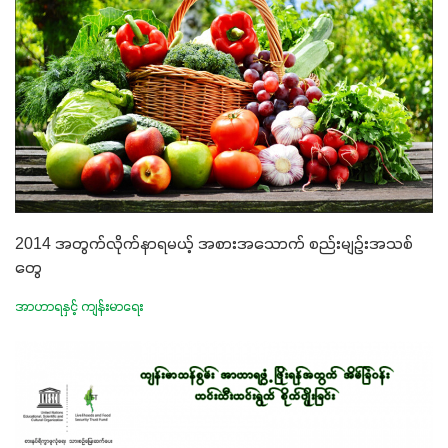
2014 အတွက်လိုက်နာရမယ့် အစားအသောက် စည်းမျဉ်းအသစ်
တွေ
အာဟာရနှင့် ကျန်းမာရေး