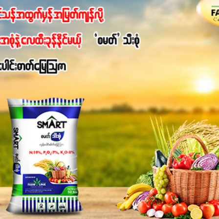
 7%ပါဝင်မှုကြောင့် အပင်ရဲ့ အမြစ်ဖွဲ့စည်းတည်ဆောက်မှုကို ပို၍သန
ခြင်း၊အသီးသီးခြင်း၊အစေ့တည်ခြင်းလုပ်ငန်းစဉ်များကိုလည်း အားပေးပါတ
ရောဂါဒဏ်၊ရာသီဥတုဒဏ်ခံနိုင်ရည်ရှိမှုကို မြင့်တက်စေပြီး အသီးအရ
စေဖို့အတွက် လိုအပ်တဲ့အာဟာရဓာတ်ဖြစ်ပါတယ်။ ဟူးမစ်အက်စစ်ပါဝင်ပေ
မွန်လာခြင်း၊မြေဆီလွှာဖွဲ့စည်းပုံနှင့်ရေထိန်းနိုင်စွမ်းအားကောင်းလာ
ှိစေမှာဖြစ်ပါတယ်။ စပါးအပါအဝင် နှံစားသီးနှံများ၊ပဲအမျိုးမျိုး၊ဟင်းသီးဟင
်တယ်ဆိုတော့ တစ်မျိုးတည်းနဲ့ အားလုံးပါဖက်(perfect)မယ့် စမတ်သီးစုံန
ိုင်းကြီးထွားအောင် ဖန်းလင့်ရဲ့ #စမတ်သီးစုံကို သုံးကြပါစို့....