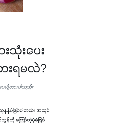
စားသုံးပေး
စားရမလဲ?
 ပေးပို့ထားပါသည်။
ွန်နီပဲဖြစ်ပါတယ်။ အသုပ်
်ကို ကြော်တဲ့ပုံစံဖြစ်