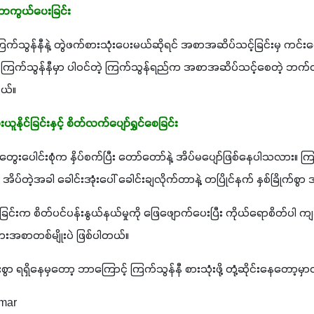
ကာကွယ်ပေးခြင်း
ွန်နီနဲ့ တွဲဖက်စားသုံးပေးမယ်ဆိုရင် အစာအဆိပ်သင့်ခြင်းမှ ကင်းဝေ
ြက်သွန်နီမှာ ပါဝင်တဲ့ ကြက်သွန်ရည်က အစာအဆိပ်သင့်စေတဲ့ ဘက်တီးရီ
ယ်။ 
ိုင်ခြင်းနှင့် စိတ်လက်ပျော်ရွှင်စေခြင်း
းပေါင်းစုံက နှိပ်စက်ပြီး တော်တော်နဲ့ အိပ်မပျော်ဖြစ်နေပါသလား။ ကြက
ပ်တဲ့အခါ ခေါင်းအုံးပေါ် ခေါင်းချလိုက်တာနဲ့ တပြိုင်နက် နှစ်ခြိုက်စွာ 
းခြင်းက စိတ်ပင်ပန်းနွယ်နယ်မှုကို ဖြေဖျောက်ပေးပြီး ကိုယ်ရောစိတ်ပါ 
စာတစ်မျိုးပဲ ဖြစ်ပါတယ်။ 
စွာ ရရှိနေမှတော့ ဘာကြောင့် ကြက်သွန်နီ စားသုံးဖို့ တုံ့ဆိုင်းနေတော့မှာ
mar