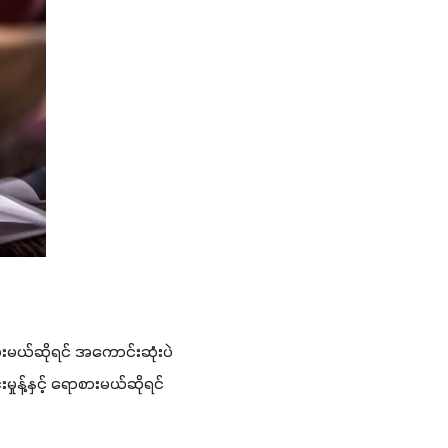
းမယ်ဆိုရင် အကောင်းဆုံးပဲ 
န့်နှင့် ရောစားမယ်ဆိုရင်