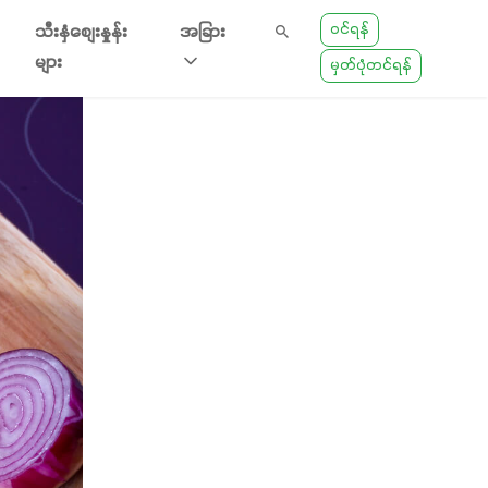
ဝင်ရန်
သီးနှံစျေးနှုန်း
အခြား
များ
မှတ်ပုံတင်ရန်