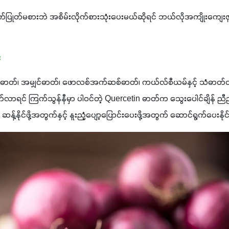
်ပြုတ်မစားဘဲ အစိမ်းလိုက်စားသုံးပေးမယ်ဆိုရင် ဘယ်လိုအကျိုးကျေးဇူ
း
ီဓာတ်၊ အမျှင်ဓာတ်၊ ဖောလစ်အက်ဆစ်ဓာတ်၊ ကယ်လ်စီယမ်နှင့် သံဓာတ်တို
်လာရင် ကြက်သွန်နီမှာ ပါဝင်တဲ့ 
Quercetin 
ဓာတ်က သွေးပေါင်ချိန် ညီ
 ဆန့်နိုင်ဖို့အတွက်နှင့် နူးညံ့ပျော့ပြောင်းပေးဖို့အတွက် ဆောင်ရွက်ပေးနို