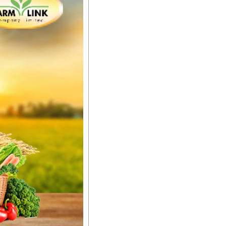
်မာလာအောင် အားပေးပါ
ယ်။ လုံလောက်တဲ့
ည်အသွေး၊ အရွယ်အစားနဲ့
ါင်းစပ်ထားတဲ့အတွက်
ခြင်းအပါအဝင်
်းရွက်နဲ့ ဥယျာဉ်ခြံသီးနှံ
ော် အရွေးမမှားတာသေချာပြီ