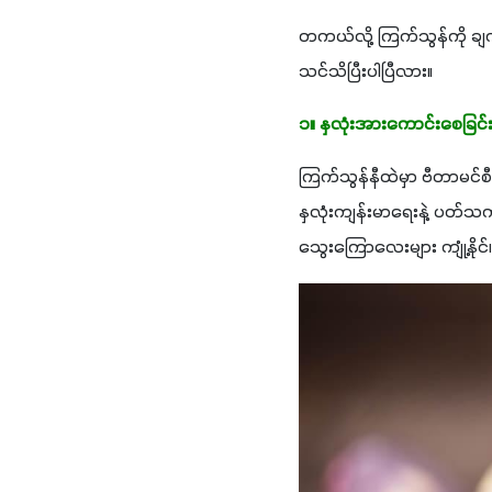
တကယ်လို့ ကြက်သွန်ကို ချက
သင်သိပြီးပါပြီလား။
၁။ နှလုံးအားကောင်းစေခြင်
ကြက်သွန်နီထဲမှာ ဗီတာမင်စ
နှလုံးကျန်းမာရေးနဲ့ ပတ်သက
သွေးကြောလေးများ ကျုံ့နိုင်၊