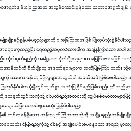
ဝအရွက်ဖျန်းမြေဩဇာမှာ အလွန်ကောင်းမွန်သော သဘာဝအရွက်ဖျန်း မ
းမျိုးနှင့်စွန့်ပစ်ပစ္စည်းများကို ငါးမြေဩဇာအဖြစ် ပြုလုပ်သုံးစွဲနိုင်ပါသ
ပိုင်းအစများကိုထည့်ပြီး ရေထည့်အပုတ်ခံထားပါက အချိန်ကြာသော အခါ 
 ထိုငါးပုတ်ရည်ကို အချို့သော စိုက်ပျိုးသူများက မြေဩဇာအဖြစ် အသုံ
ာနိသင်ကို စိုက်ပျိုးသူ အတော်များများက သတိပြုမိကြပါသည်။ သို့သေ
ျိုးသူကို သာမက ဝန်းကျင်ရှိလူများအတွက်ပါ အခက်အခဲ ဖြစ်စေပါသည်။ 
ြုလုပ်နိုင်ပါက ပို၍တွင်ကျယ်စွာ အသုံးပြုနိုင်မည်ဖြစ်သည်။ ဤသည်မ
ို့ လေမှုတ်သွင်းသကဲ့သို့ ငါးပုတ်ရည်အတွင်းသို့ လျှပ်စစ်မော်တာများဖြ
ျားပျောက်ပြီး ကောင်းစွာအသုံးပြုနိုင်ပါသည်။
 တစ်ဆခန့်ရှိသော ထန်းလျက်ကြံသကာကဲ့သို့ အချို့ပစ္စည်းတစ်မျိုးမျိုးက
သက်သာစေသည်။ ငံပြာရည်ကဲ့သို့ ငါးနှင့် အချိုပေါင်းစပ်နေသော အရည် မှာ