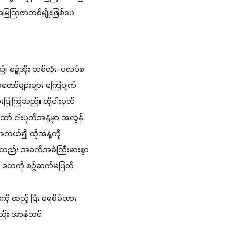
ြေဩဇာတစ်မျိုးဖြစ်ပေ
ည်။ စဉ့်အိုး တစ်လုံး၊ ပလပ်စ
အတော်များများ ကြေပျက်
းပြုကြသည်။ ထိုငါးပုတ်
ာ် ငါးပုတ်အနံ့မှာ အလွန်
အကယ်၍ ထိုအနံ့ကို 
ှာလည်း အခက်အခဲကြီးမားစွာ 
င့် လေကို စဉ်ဆက်မပြတ် 
ို ထည့် ပြီး ရေစိမ်ထား
လည်း အာနိသင်