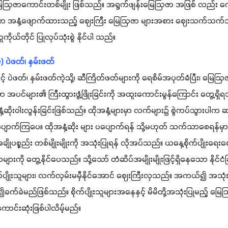
ာကောင်းတစ်မျိုး ဖြစ်သည်။ အရွက်ဖျန်းမြေဩဇာ အဖြစ် လည်း ကောင်
မှလာသော အနံ့ဖျောက်ထားသည့် ဈေးကြီး မြေဩဇာ များအစား ဈေးသက်သက
ူကိုယ်တိုင် ပြုလုပ်သုံးစွဲ နိုင်ပါ သည်။
 ပဲဖတ်၊ နှမ်းဖတ်
နှင့် ပဲဖတ်၊ နှမ်းဖတ်ကဲ့သို့၊ ဆီကြိတ်ဖတ်များကို ရေစိမ်အပုတ်ခံပြီး၊ 
 အပင်များ၏ ကြီးထွားဖွံ့ဖြိုးခြင်းကို အထူးကောင်းမွန်ကြောင်း တွေ့ရှ
ုးဝါးလွန်းခြင်းဖြစ်သည်။ ထိုအနံ့များမှာ လက်များ၌ စွဲကပ်သွားပါက ဆပ
ပျောက်ကြပေ။ ထိုအနံ့ဆိုး များ ပပျောက်ရန် သို့မဟုတ် သက်သာစေရန်မှ
ိုပစ္စည်း တစ်မျိုးမျိုးကို အသုံးပြုရန် လိုအပ်သည်။ ယနေ့စိုက်ပျိုးရေးဈေ
 တွေ့နိုင်ပေသည်။ သို့သော် တံဆိပ်အမျိုးမျိုးဖြင့်ရှိနေသော နိုင်င
်ပျိုးသူများ၊ လက်လှမ်းမမှီနိုင်အောင် ဈေးကြီးလှသည်။ အကယ်၍ အသုံး
ခက်ခဲမည်ဖြစ်သည်။ စိုက်ပျိုးသူများအနေနှင့် မိမိတို့အသုံးပြုမည့် မြေဩ
ောင်းဆုံးဖြစ်ပါလိမ့်မည်။