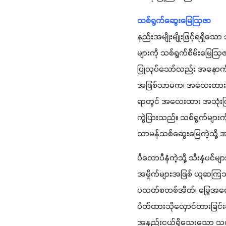
သစ်ရွက်ဆွေးမြေဩဇာ
နည်းအမျိုးမျိုးဖြင့်ရရှ
များကို သစ်ရွက်စိမ်းမြေဩ
ပြုလုပ်သော်လည်း အနောက်တ
အဖြစ်သာမက၊ အလေးထားစိုက်
ရာတွင် အလေးထား အသုံးပြုလျ
ကွဲပြားသည်။ သစ်ရွက်များကို
သာမန်သစ်ဆွေးမြေကဲ့သို့ အခြ
ပီလောပီနံကဲ့သို့ သီးနှံပင
အမှိုက်များအဖြစ် ယူဆကြသည
ပလတ်စတစ်အိတ်၊ မြွေအရေခွံအ
ပိတ်ထားသိုလှောင်ထားခြင်း
အနည်းငယ်ရှိသေးသော သစ်ရွက