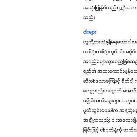
အသုံးပြုနိုင်သည်။ ဤသဘာ
သည်။
ငါးများ
လူတို့စားသုံး၍မရသောငါးအမျို
တစ်ပုံးတစ်ပုံးတွင် ငါးအ
အရည်ပျော်သွားမည်ဖြစ်သည်။
ရည်၏ အထူးကောင်းမွန်သောအ
ဆိုးဝါးသောကြောင့် စိုက်ပ
လျော့နည်းပပျောက် အောင် ပ
မရှိပါ။ ဝက်ချေးများအတွင်းသ
မှုတ်သွင်းပေးပါက အနံ့ဆိုးမ
အချို့ကလည်း ငါးအလေးချိန်၏
ခြင်းဖြင့် ငါးပုတ်နံ့ကို 