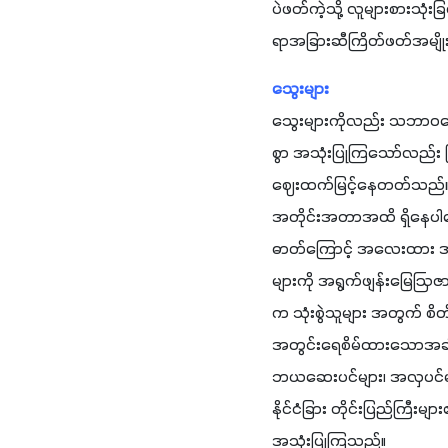
ပဲဖတ်ကဲ့သို့ လူများစားသုံး
ရာအခြားဆီကြိတ်ဖတ်အမျိုးမျိ
သွေးများ
သွေးများကိုလည်း သဘာဝမြေ
စွာ အသုံးပြုကြသော်လည်း မြ
ဈေးထက်မြင့်နေတတ်သည်။ သိ
အတိုင်းအတာအထိ ရှိနေပါသေး
ဓာတ်ကြောင့် အလေးထား အသ
များကို အရွက်ဖျန်းမြေဩဇ
က သုံးစွဲသူများ အတွက် စိတ
အတွင်းရေစိမ်ထားသောအခါ တစ
ဘယဆေးပင်များ၊ အလှပင်မျ
နိုင်ငံခြား တိုင်းပြည်ကြီ
အသုံးပြုကြသည်။