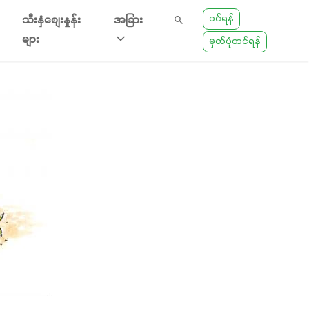
ဝင်ရန်
သီးနှံစျေးနှုန်း
အခြား
များ
မှတ်ပုံတင်ရန်