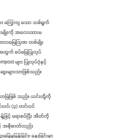
ျား ကြွေကျ သော သစ်ရွက်
န်းမျိုးကို အလေးထားမ
သဘာဝမြေဩဇာ တစ်မျိုး
အတွက် စပ်မြေပြုလုပ်
 များ ပြုလုပ်ပုံနှင့် 
က်ဆွေးများသာဖြစ်သည်။ 
မြဲဖြစ် သည်။ ယင်းတို့ကို 
င်၊ (၃) တင်းဝင် 
ြင့် ရောစပ်ပြီး အိတ်ကို
် အစိုဓာတ်လည်း 
ုမြန်ခြင်း၊ နှေးခြင်းမှာ