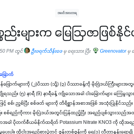
အပင်အာဟာရ
်ပစ္စည်းများက မြေဩဇာဖြစ်နို
:50 PM တွင်
ဦးဖရက်သိန်းဖေ
မှ ရေးသား ပြီး
Greenovator
မှ 
န်ခြောက်
ွန်ခြောက်များကို (၂)ပိဿာ (သို့) (၃) ပိဿာခန့်ကို မိုးဗြဲဒယ်ကြီးများအတွ
ိုရသည်။ (၅) နာရီ (၆) နာရီခန့် ကျိုသောအခါ ငါးခြောက်များ ကြေမွသွား
င့် စစ်၊ ညှစ်ပြီး စစ်ဖတ် များကို တိရိစ္ဆာန်အစာအဖြစ် အသုံးပြုနိုင်သည်။ 
ည်။ စစ်ရည်ကိုကား မိုးပြဲဒယ်အတွင်းပြန်ထည့်ပြီး အရည်ပျစ်သွားသည်အထ
အခါ ပိုတက်စီယမ်နိုက်ထရိတ် Potassium Nitrate KNO3 ကို ထိုအရည်
ွှေပေးပါ။ ထိုငါးအရည်စားပွဲတင် ဇွန်းတစ်ဇွန်းကို ရေ(၁) လီတာနှုန်းရ