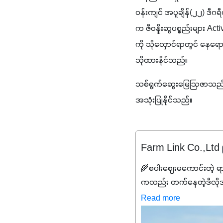
ဝန်းကျင် အပူချိန်(၂၂) ဒီဂရ
က ဇီဝနှိုးဆွပစ္စည်းများ Ac
ကို သိုလှောင်ရာတွင် နေရေ
သိုထားနိုင်သည်။
သစ်ရွက်ဆွေးမြေဩဇာသည် မြေ
အသုံးပြုနိုင်သည်။
Farm Link Co.,Ltd
🌾စပါးဈေးမကောင်းတဲ့ ရ
ကလည်း တက်နေတဲ့ဒီလိုအချိန်
✔️ဒါကြောင့် ကိုယ်သုံးသမ
Read more
သင့်ပါတယ်။