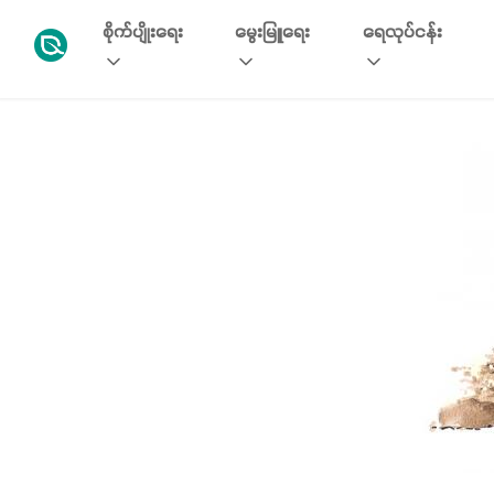
စိုက်ပျိုးရေး
မွေးမြူရေး
ရေလုပ်ငန်း