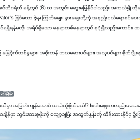
ီစင်တီဂရိတ် ခန့်တွင် (၆) လ အတွင်း ဆွေးမြေ့နိုင်ပါသည်။ အကယ်၍ ထိုဆွေး
tivator’s ဖြစ်သော ဖွဲနု၊ ကြက်ချေး၊ နွားချေးတို့ကို အနည်းငယ်ရောစပ်ပေ
ာင်ရရှိရန်မလို၊ အရိပ်ရှိသော နေရာတစ်နေရာတွင် စုပုံ၍လည်းကောင်း၊
စိုက်သစ်ခွများ၊ အဖိုးတန် ဘယဆေးပင်များ၊ အလှပင်များ စိုက်ပျိုးရာ
ကြော်ငြာ
ာသီမှာ အမြတ်ကျန်အောင် ဘယ်လိုစိုက်မလဲ⁉️ ❗စပါးဈေးကလည်းမသေချာ
မှာ သွင်းအားစုဖိုးကို လျှော့ချပြီး အထွက်နှုန်းကို ထိန်းထားနိုင်မှ ဦး
ျှ ကိုယ့်အတွက်အကျိုးရစေမယ့် အရည်အသွေးစိတ်ချရတဲ့ သွင်းအားစုပစ္စည