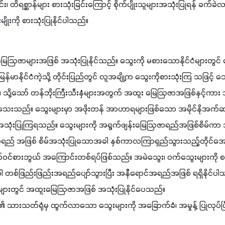
ခြင်း၊ တိရစ္ဆာန်များ စားသုံးခြင်းကြောင့် စိုက်ပျိုးသူများအသုံးပြုရန် 
ုးကို စားသုံးပြုနိုင်ပါသည်။
ဩဇာများအဖြစ် အသုံးပြုနိုင်သည်။ သွေးကို မစားသောနိုင်ငံများတွင
န်မာနိုင်ငံကဲ့သို့ တိုင်းပြည်တွင် လူအချို့က သွေးကိုစားသုံးကြ သဖြင့
ု့သော် တန်ဘိုးကြီးသီးနှံများအတွက် အထူး မြေဩဇာအဖြစ်နှင့်ကား အသ
သည်။ သွေးများမှာ အဖိုးတန် အာဟာရများဖြစ်သော အမိုင်နိုအက်ဆစ်များ
ုံးပြုကြရသည်။ သွေးများကို အရွက်ဖျန်းမြေဩဇာရည်အဖြစ်စိမ်ကာ 
ာရည် အဖြစ် စိမ်အသုံးပြုသောအခါ နှစ်ကာလကြာရှည်သွားသည့်တိုင်အော
်ဝင်စားဘွယ် အကြောင်းတစ်ရပ်ဖြစ်သည်။ အမဲသွေး၊ ဝက်သွေးများကို စဉ့်အိ
်ဖြည်းဖြည်းအရည်ပျော်သွားပြီး အနီရောင်အရည်အဖြစ် ရရှိနိုင်ပါသည်။ 
ားတွင် အထူးမြေဩဇာအဖြစ် အသုံးပြုနိုင်ပေသည်။
းများ၏ သားသတ်ရုံမှ ထွက်လာသော သွေးများကို အခြောက်ခံ၊ အမှုန့် ပြု