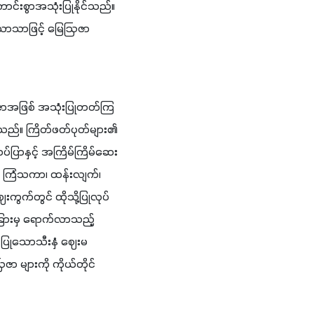
းစွာအသုံးပြုနိုင်သည်။ 
်သာသာဖြင့် မြေဩဇာ
မြေဩဇာအဖြစ် အသုံးပြုတတ်ကြ
ိရသည်။ ကြိတ်ဖတ်ပုတ်များ၏ 
်ပြာနှင့် အကြိမ်ကြိမ်ဆေး
ာ ကြံသကာ၊ ထန်းလျက်၊ 
းကွက်တွင် ထိုသို့ပြုလုပ်
ံခြားမှ ရောက်လာသည့် 
ပြုသောသီးနှံ ဈေးမ 
ဇာ များကို ကိုယ်တိုင်