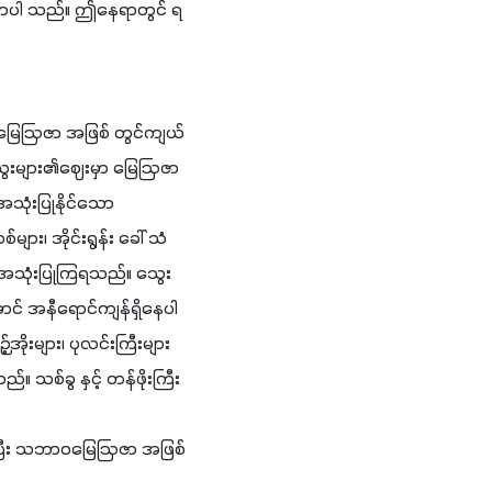
ခက်ခဲလာပါ သည်။ ဤနေရာတွင် ရ
် မြေဩဇာ အဖြစ် တွင်ကျယ်
် သွေးများ၏ဈေးမှာ မြေဩဇာ
ုံးပြုနိုင်သော 
၊ အိုင်းရွန်း ခေါ် သံ
အသုံးပြုကြရသည်။ သွေး
င် အနီရောင်ကျန်ရှိနေပါ
ုးများ၊ ပုလင်းကြီးများ 
သစ်ခွ နှင့် တန်ဖိုးကြီး
လုပ်ပြီး သဘာဝမြေဩဇာ အဖြစ်