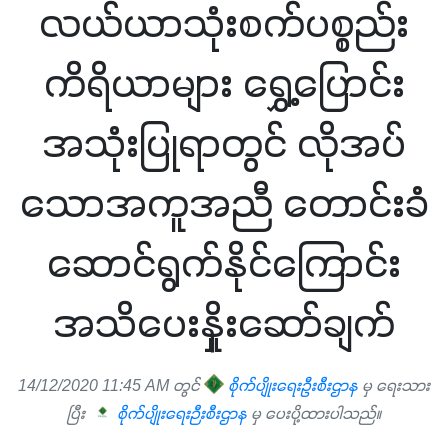
လယ်ယာသုံးစက်ပစ္စည်း
ကိရိယာများ ရွှေ့ပြောင်း
အသုံးပြုရာတွင် လိုအပ်
သောအကူအညီ တောင်းခံ
ဆောင်ရွက်နိုင်ကြောင်း
အသိပေးနှိုးဆော်ချက်
14/12/2020 11:45 AM တွင်
စိုက်ပျိုးရေးဦးစီးဌာန
မှ ရေးသား
ပြီး
စိုက်ပျိုးရေးဉီးစီးဌာန
မှ ပေးပို့ထားပါသည်။