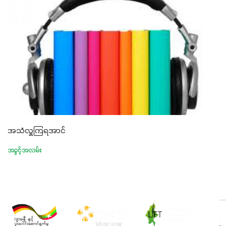
အသံလှူကြရအာင်
အခွင့်အလမ်း