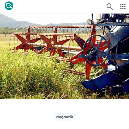
အခွင့်အလမ်း