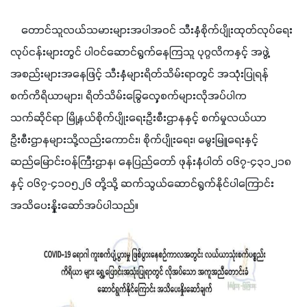
    တောင်သူလယ်သမားများအပါအဝင် သီးနှံစိုက်ပျိုးထုတ်လုပ်ရေး
လုပ်ငန်းများတွင် ပါဝင်ဆောင်ရွက်နေကြသူ ပုဂ္ဂလိကနှင့် အဖွဲ့
အစည်းများအနေဖြင့် သီးနှံများရိတ်သိမ်းရာတွင် အသုံးပြုရန် 
စက်ကိရိယာများ၊ ရိတ်သိမ်းခြွေလှေ့စက်များလိုအပ်ပါက 
သက်ဆိုင်ရာ မြို့နယ်စိုက်ပျိုးရေးဦးစီးဌာနနှင့် စက်မှုလယ်ယာ
ဦးစီးဌာနများသို့လည်းကောင်း၊ စိုက်ပျိုးရေး၊ မွေးမြူရေးနှင့် 
ဆည်မြောင်းဝန်ကြီးဌာန၊ နေပြည်တော် ဖုန်းနံပါတ် ၀၆၇-၄၃၁၂၁၈ 
နှင့် ၀၆၇-၄၁၀၅၂၆ တို့သို့ ဆက်သွယ်ဆောင်ရွက်နိုင်ပါကြောင်း 
အသိပေးနှိုးဆော်အပ်ပါသည်။