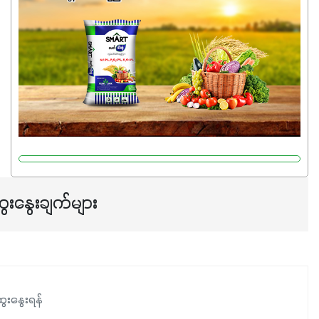
မှုကို အားပေးကာ သီးနှံပင်များ၏အရွက်များစိမ်းလန်းသန်စွမ်း
ပြီး အစာချက်လုပ်မှုအားကောင်းစေပါတယ်။ အပင်၏ပင်ပိုင်း
ကြီးထွားမှုကို တိုးမြင့်စေကာ အပင်သန်၍ အကြီးမြန်စေပါတယ်။
သင့်တော်တဲ့ Phosphorus 7%ပါဝင်မှုကြောင့် အပင်ရဲ့ အမြစ်
ဖွဲ့စည်းတည်ဆောက်မှုကို ပို၍သန်မာလာအောင် အားပေးပါ
တယ်။ ဒါ့အပြင် ပန်းပွင့်ခြင်း၊အသီးသီးခြင်း၊အစေ့တည်ခြင်း
လုပ်ငန်းစဉ်များကိုလည်း အားပေးပါတယ်။ လုံလောက်တဲ့
Potassium 8%က အပင်ရဲ့ ရောဂါဒဏ်၊ရာသီဥတုဒဏ်ခံနိုင်ရည်
ရှိမှုကို မြင့်တက်စေပြီး အသီးအရည်အသွေး၊ အရွယ်အစားနဲ့
အရသာ ပိုမိုကောင်းမွန်စေဖို့အတွက် လိုအပ်တဲ့အာဟာရဓာတ်
ေးနွေးချက်များ
ဖြစ်ပါတယ်။ ဟူးမစ်အက်စစ်ပါဝင်ပေါင်းစပ်ထားတဲ့အတွက်
အာဟာရဓာတ်စုပ်ယူမှုကောင်းမွန်လာခြင်း၊မြေဆီလွှာဖွဲ့စည်းပုံ
နှင့်ရေထိန်းနိုင်စွမ်းအားကောင်းလာခြင်းအပါအဝင်
အကျိုးကျေးဇူးများစွာကိုရရှိစေမှာဖြစ်ပါတယ်။ စပါးအပါအဝင်
နှံစားသီးနှံများ၊ပဲအမျိုးမျိုး၊ဟင်းသီးဟင်းရွက်နဲ့ ဥယျာဉ်ခြံသီးနှံ
ေးနွေးရန်
အားလုံးမှာ အသုံးပြုနိုင်တယ်ဆိုတော့ တစ်မျိုးတည်းနဲ့ အားလုံး