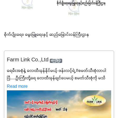
စိုက်ပျိုးရေး၊ မွေးမြူရေးနှင့် ဆည်မြောင်းဝန်ကြီးဌာန
Farm Link Co.,Ltd
ကြော်ငြာ
ရေမီးအစုံနဲ့ လေထီးခုန်နိုင်မယ့် ဖန်းလင့်ရဲ့ #စမတ်သီးစုံလာပါ
ပြီ.....ဦးကြီးတို့ရေ ‌လေထီးခုန်ချင်ပေမယ့် စမတ်သီးစုံကို မသိ
သေးရင်တော့ ဒီစာလေးကို ဆက်ဖတ်‌ပေးပါ #စမတ်သီးစုံဆိုတာ
Read more
အပင်တိုင်းအတွက် အဓိကအာဟာရNPK (19:7:8)နဲ့ #ဟူးမစ်
အက်စစ်တို့ အချိုးကျ ပေါင်းစပ်ထားတဲ့ ကွန်ပေါင်း
ဓာတ်မြေဩဇာဖြစ်ပါတယ်။ အဓိကအကျိုးကျေးဇူးတွေအနေနဲ့
ကတော့ နိုက်ထရိုဂျင် 19%ပါဝင်တဲ့အတွက် ကလိုရိုဖီးလ်ဖွဲ့စည်း