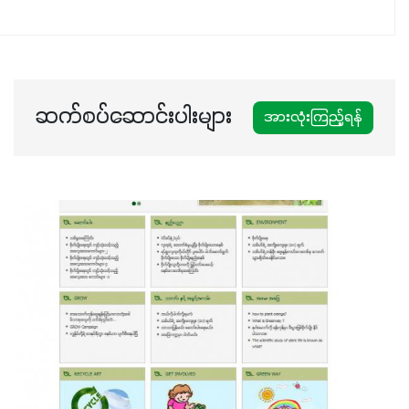
ပါဖက်(perfect)မယ့် စမတ်သီးစုံနော် အရွေးမမှားတာသေချာပြီ
မလို့ အတွေးမများဘဲ သီးနှံတိုင်းကြီးထွားအောင် ဖန်းလင့်ရဲ့ #စ
မတ်သီးစုံကို သုံးကြပါစို့....
ဆက်စပ်ဆောင်းပါးများ
အားလုံးကြည့်ရန်