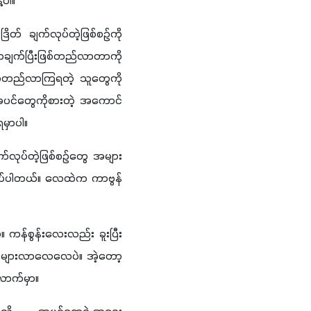
ပါ။ 
် ချက်လုပ်တဲ့ဖြစ်စဉ်ကို 
လို့ခေါ်ပါတယ်။ အဲ့လို ကိုယ့်ဘာသာအစာချက်ပြီးဖြစ်တည်လာတာကို 
ဖြစ်တည်လာကြရတဲ့ သူတွေကို
အပင်တွေကိုစားတဲ့ အကောင်
မှာပါ။
်လုပ်တဲ့ဖြစ်စဉ်တွေ အများ
်ပါတယ်။ လေထဲက ကာဗွန်
။ ကန်စွန်းလေးလည်း ခူးပြီး 
က များလာလေလေပဲ။ အဲ့တော့ 
ောက်မှာ။ 