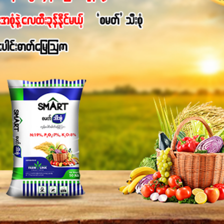
ရောဂါဒဏ်၊ရာသီဥတုဒဏ်ခံနိုင်ရည်ရှိမှုကို မြင့်တက်စေပြီး အသီးအရ
စေဖို့အတွက် လိုအပ်တဲ့အာဟာရဓာတ်ဖြစ်ပါတယ်။ ဟူးမစ်အက်စစ်ပါဝင်ပေ
မွန်လာခြင်း၊မြေဆီလွှာဖွဲ့စည်းပုံနှင့်ရေထိန်းနိုင်စွမ်းအားကောင်းလာ
ှိစေမှာဖြစ်ပါတယ်။ စပါးအပါအဝင် နှံစားသီးနှံများ၊ပဲအမျိုးမျိုး၊ဟင်းသီးဟင
်တယ်ဆိုတော့ တစ်မျိုးတည်းနဲ့ အားလုံးပါဖက်(perfect)မယ့် စမတ်သီးစုံန
ိုင်းကြီးထွားအောင် ဖန်းလင့်ရဲ့ #စမတ်သီးစုံကို သုံးကြပါစို့....