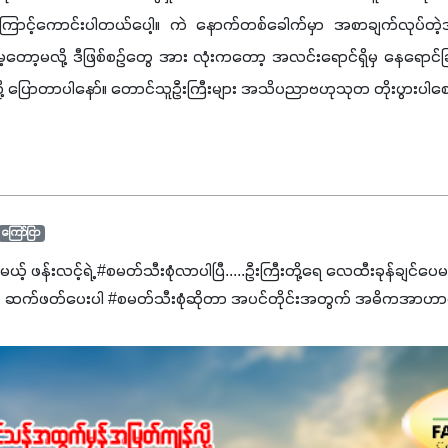
ကြောင့်ကောင်းပါတယ်ပေါ့။ ကဲ နောက်တစ်ခေါက်မှာ အစာချက်လုပ်တဲ့အ
ာ့မလို့ ဒီဖြစ်စဉ်တွေ အား လုံးကတော့ အလင်းရောင်ရှိမှ နေရောင်ခြည်ရ
ပြောတာပါနော်။ တောင်သူဦးကြီးများ အသိပညာဗဟုသုတ တိုးပွားပါစ
ကြော်ငြာ
င်မယ့် ဖန်းလင့်ရဲ့ #စမတ်သီးစုံလာပါပြီ.....ဦးကြီးတို့ရေ ‌လေထီးခုန်ချင်ပေ
 ဆက်ဖတ်‌ပေးပါ #စမတ်သီးစုံဆိုတာ အပင်တိုင်းအတွက် အဓိကအာဟာရN
ျ ပေါင်းစပ်ထားတဲ့ ကွန်ပေါင်းဓာတ်မြေဩဇာဖြစ်ပါတယ်။ အဓိကအကျိုး
့အတွက် ကလိုရိုဖီးလ်ဖွဲ့စည်းမှုကို အားပေးကာ သီးနှံပင်များ၏အရွက်များ
ပါတယ်။ အပင်၏ပင်ပိုင်းကြီးထွားမှုကို တိုးမြင့်စေကာ အပင်သန်၍ အကြ
 7%ပါဝင်မှုကြောင့် အပင်ရဲ့ အမြစ်ဖွဲ့စည်းတည်ဆောက်မှုကို ပို၍သန
ခြင်း၊အသီးသီးခြင်း၊အစေ့တည်ခြင်းလုပ်ငန်းစဉ်များကိုလည်း အားပေးပါတ