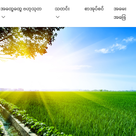
အထွေထွေ ဗဟုသုတ
သတင်း
စာအုပ်စင်
အမေး
အဖြေ