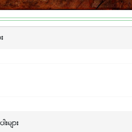
ား
ါးများ