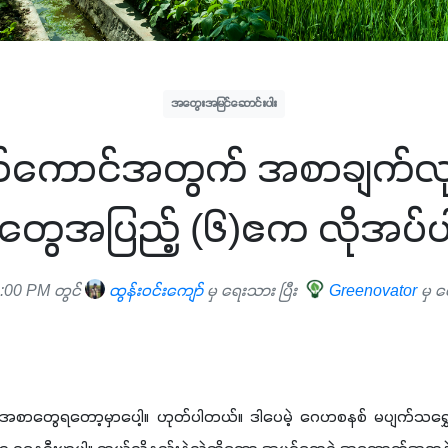
အတွေးအမြင်ဆောင်းပါး
ကောင်အတွက် အစာချက်လုပ
တွေအပြည့် (၆)ဧက လိုအပ်
:00 PM တွင်
ထွန်းဝင်းကျော်
မှ ရေးသား ပြီး
Greenovator
မှ ပ
စားအစာတွေရတော့မှာပေါ့။ ဟုတ်ပါတယ်။ ဒါပေမဲ့ ဂေဟစနစ် မပျက်သရွှ