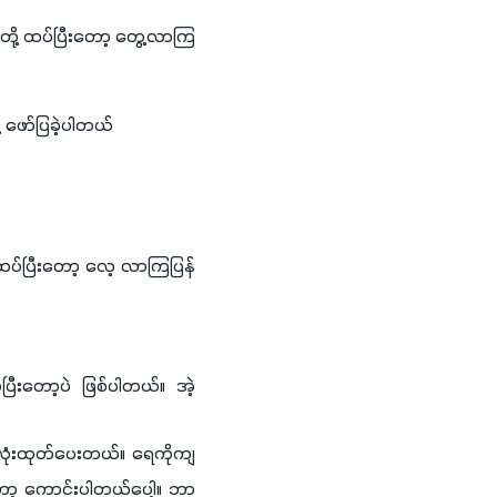
တို့ ထပ်ပြီးတော့ တွေ့လာကြ
့ ဖော်ပြခဲ့ပါတယ်
 ထပ်ပြီးတော့ လေ့ လာကြပြန်
ုပြီးတော့ပဲ ဖြစ်ပါတယ်။ အဲ့
လုံးထုတ်ပေးတယ်။ ရေကိုကျ 
ာ့ ကောင်းပါတယ်ပေါ့။ ဘာ