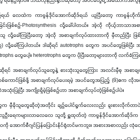
ေ ရနေဦးမှာပါ။ ဘယ်လိုနည်းနဲ့လဲဆိုတော့ အပင်တွေရဲ့ အထောက်အကူနဲ့
 လေထဲက ကာဗွန်ဒိုင်အောက်ဆိုဒ်ရယ် ယူပြီးတော့ ကာဗွန်ဟိုက်ဒြိတ
င်းဖြစ်စဉ်
-Photosynthesis 
ူ လို့ခေါ်ကြပြီးတော့ အဲ့လို အစာချက်လုပ်ထားတာကို မှီတည်ပြီး 
သူ
) 
လို့ခေါ်ကြပါတယ်။ ဒါဆိုရင် 
autotrophs 
တွေက အပင်တွေဖြစ်ပြီး 
trophs 
တွေပေါ့။ 
heterotrophs 
တွေက ပိုပြီးတော့များတာကို လက်ခံကြရ
ရင် အစာချက်လုပ်သူတွေနဲ့ စားသုံးသူတွေကြား အလင်းမှီစု အစာချက
်ကောင်ဖြစ်ဖို့ အစာချက်လုပ်ပေးရမဲ့ အပင်တွေအပြည့် 
(
၆
)
ဧက လိုအပ
ဲအသုံးပြုပြီး အကျိုးရှိမဲ့ဖြစ်စဉ်ဟာ အစာချက်လုပ်တဲ့ဖြစ်စဉ်ပါပဲ။
ေက မှီခိုသူတွေဆိုတဲ့အတိုင်း ချဉ်ပေါင်ရွက်လေးလည်း ခူးစားလိုက်တာပဲ
 လူဦးရေကများလာလေလေ သူတို့ ရှူထုတ်တဲ့ ကာဗွန်ဒိုင်အောက်ဆိုဒ်
လေကို အောက်စီဂျင်ပြန်ပြောင်းနိုင်ရုံတင်မကဘူး။ အစားအစာလည်း လုံလ