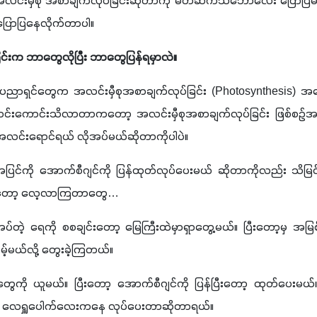
ဲ့ အလင်းမှီစု အစာချက်လုပ်ခြင်းဆိုတာကို မိတ်ဆက်သဘောလေး ပြောပ
 ပြောပြနေလိုက်တာပါ။ 
ြင်းက ဘာတွေလိုပြီး ဘာတွေပြန်ရမှာလဲ။
ပံပညာရှင်တွေက အလင်းမှီစုအစာချက်လုပ်ခြင်း 
(Photosynthesis) 
အက
ောင်းကောင်းသိလာတာကတော့ အလင်းမှီစုအစာချက်လုပ်ခြင်း ဖြစ်စဉ်
အလင်းရောင်ရယ် လိုအပ်မယ်ဆိုတာကိုပါပဲ။ 
တ်အပြင်ကို အောက်စီဂျင်ကို ပြန်ထုတ်လုပ်ပေးမယ် ဆိုတာကိုလည်း 
ြီးတော့ လေ့လာကြတာတွေ…
ပ်တဲ့ ရေကို စစချင်းတော့ မြေကြီးထဲမှာရှာတွေ့မယ်။ ပြီးတော့မှ 
့်မယ်လို့ တွေးခဲ့ကြတယ်။ 
်တွေကို ယူမယ်။ ပြီးတော့ အောက်စီဂျင်ကို ပြန်ပြီးတော့ ထုတ်ပေးမယ
်တဲ့ လေရှူပေါက်လေးကနေ လုပ်ပေးတာဆိုတာရယ်။