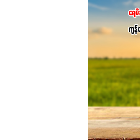
Potassium 8%က အပင်ရဲ့ 
အရသာ ပိုမိုကောင်းမွန်
အာဟာရဓာတ်စုပ်ယူမှုကောင်း
အကျိုးကျေးဇူးများစွာကိုရရ
အားလုံးမှာ အသုံးပြုနိုင
မလို့ အတွေးမများဘဲ သီးနှံတ