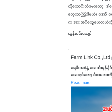
လို့ကောင်းလဲမေးတော့ ဒါ
လေ့လာကြပါမယ်။ အော် မေ့တေ
က အားအင်တွေပေးတယ်လို့ 
ထွန်းဝင်းကျော်
Farm Link Co.,Ltd
ရေမီးအစုံနဲ့ လေထီးခုန်နို
သေးရင်တော့ ဒီစာလေးကို
မစ်အက်စစ်တို့ အချိုးက
Read more
နိုက်ထရိုဂျင် 19%ပါဝင်တဲ
ချက်လုပ်မှုအားကောင်းစေ
သင့်တော်တဲ့ Phosphorus
တယ်။ ဒါ့အပြင် ပန်းပွင့်