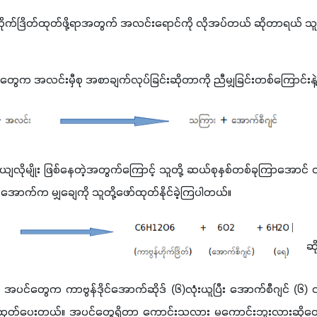
်ဟိုက်ဒြိတ်ထုတ်ဖို့ရာအတွက် အလင်းရောင်ကို လိုအပ်တယ် ဆိုတာရယ် သူ
ှင်တွေက အလင်းမှီစု အစာချက်လုပ်ခြင်းဆိုတာကို ညီမျှခြင်းတစ်ကြောင်းနဲ
ျလိုမျိုး ဖြစ်နေတဲ့အတွက်ကြောင့် သူတို့ ဆယ်စုနှစ်တစ်ခုကြာအောင်
အောက်က မျှချေကို သူတို့ဖော်ထုတ်နိုင်ခဲ့ကြပါတယ်။
ဆိ
် အပင်တွေက ကာဗွန်ဒိုင်အောက်ဆိုဒ် 
(
၆
)
လုံးယူပြီး အောက်စီဂျင် 
(
၆
) 
န်ထုတ်ပေးတယ်။ အပင်တွေရှိတာ ကောင်းသလား မကောင်းဘူးလားဆိုတေ