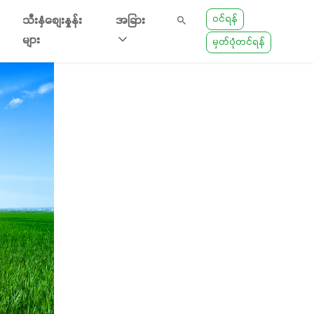
ဝင်ရန်
သီးနှံစျေးနှုန်း
အခြား
များ
မှတ်ပုံတင်ရန်