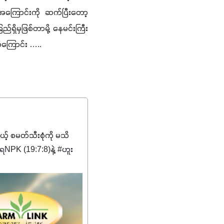
ကြောင်းကို ဆက်ပြီးတော့ 
ှိမှဖြစ်တာမို့ နေမင်းကြီး
ေကြောင်း …
..
မယ့် စမတ်သီးစုံကို မသိ
PK (19:7:8)နဲ့ #ဟူး
ကျေးဇူးတွေအနေနဲ့ကတော့
စိမ်းလန်းသန်စွမ်းပြီး အစာ
ီးမြန်စေပါတယ်။
်မာလာအောင် အားပေးပါ
ယ်။ လုံလောက်တဲ့