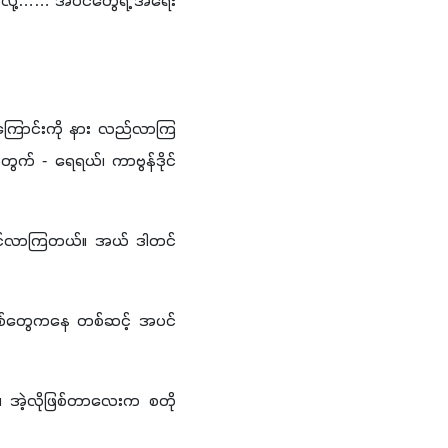
ြမလို့…… အပင်တွေရဲ့ အရေး
ြောင်းကို နား လည်လာကြ
အတွက် 
- 
ရေရယ်၊ ကာဗွန်ဒိုင်
သိမြင်လာကြတယ်။ အယ် ဒါတင်
အမြစ်တွေကနေ တစ်ဆင့် အပင်
်။ အဲ့လိုဖြစ်တာလေးက စတို