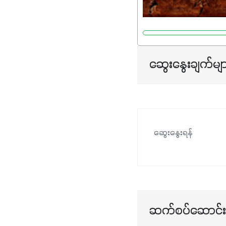
ဆွေးနွေးချက်မျ
ဆွေးနွေးရန်
ဆက်စပ်ဆောင်းပ