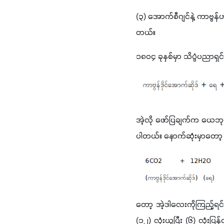
(
၃
) 
အောက်စီဂျင်နဲ့ ကာဗွန
တယ်။ 
၁၈၀၄ ခုနှစ်မှာ သိပ္ပံပညာရ
အဲ့လို ဖော်ပြချက်က ယေဘုယ
ပါတယ်။ နောက်ဆုံးမှာတော့ 
တော့ အဲ့ဒါလေးကိုကြည့်ရင
(
၁၂
) 
လုံးယူပြီး 
(
၆
) 
လုံးပြ