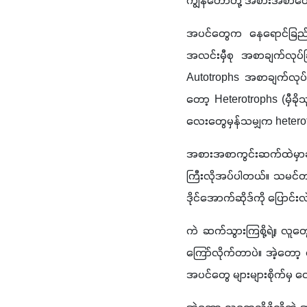
ကျွန်တော်တို့ အစားအစာတွ
အပင်တွေက နေရောင်ခြည်ရယ်
အလင်းမှီစု အစာချက်လုပ်ခြ
Autotrophs 
အစာချက်လုပ်သ
တော့ 
Heterotrophs (
မှီခို
လေးတွေမှန်သမျှက 
hetero
အစားအစာကွင်းဆက်ထဲမှာဆို
ကြီးလိုအပ်ပါတယ်။ သမင်တစ
ဒိုင်အောက်ဆိုဒ်ကို ပြောင်းလ
ကဲ ဆက်သွားကြစို့ရဲ့။ လူတွ
ကြော်လိုက်တာပဲ။ အဲ့တော့
အပင်တွေ များများစိုက်မှ 