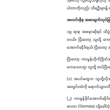
အဲ့တော့ လူတွေသိဖို့လိုတ
ပါတာကိုလည်း သိရဦးမှာမို့
အလင်းမှီစု အစာချက်လုပ်ခ
၁၉ ရာစု အစမှာဆိုရင် သိပ္
တယ်။ ပြီးတော့ သူတို့ က
အောက်ဆိုဒ်ရယ်၊ ပြီးတော့ 
ပြီးတော့ ကာဗွန်ဟိုက်ဒြိ
မကသေးဘူး သူတို့ ထပ်ပ
(
၁
) 
အပင်တွေက သူတို့လိုအ
အတွင်းထဲကို ရောက်သွားလိမ
(
၂
) 
ကာဗွန်ဒိုင်အောက်ဆိုဒ
မာတာ 
(Stomata) 
လို့ခေါ