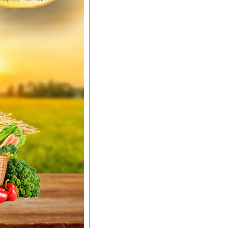
ည်အသွေး၊ အရွယ်အစားနဲ့
ါင်းစပ်ထားတဲ့အတွက်
ခြင်းအပါအဝင်
်းရွက်နဲ့ ဥယျာဉ်ခြံသီးနှံ
ော် အရွေးမမှားတာသေချာပြီ