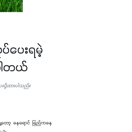
်ပေးရမဲ့
ပါတယ်
ေးပို့ထားပါသည်။
ေ့တော့ နေရောင် ခြည်ကနေ 