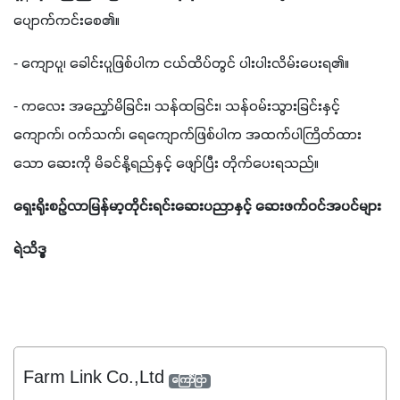
ပျောက်ကင်းစေ၏။
- ကျောပူ၊ ခေါင်းပူဖြစ်ပါက ငယ်ထိပ်တွင် ပါးပါးလိမ်းပေးရ၏။
- ကလေး အညှော်မိခြင်း၊ သန်ထခြင်း၊ သန်ဝမ်းသွားခြင်းနှင့် 
ကျောက်၊ ဝက်သက်၊ ရေကျောက်ဖြစ်ပါက အထက်ပါကြိတ်ထား
သော ဆေးကို မိခင်နို့ရည်နှင့် ဖျော်ပြီး တိုက်ပေးရသည်။
ရှေးရိုးစဉ်လာမြန်မာ့တိုင်းရင်းဆေးပညာနှင့် ဆေးဖက်ဝင်အပင်များ
ရဲသိဒ္ဓ
Farm Link Co.,Ltd
ကြော်ငြာ