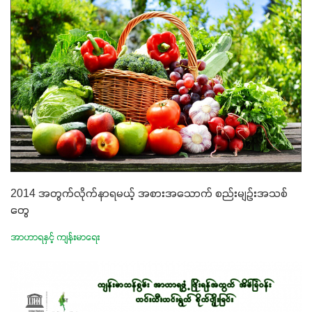
2014 အတွက်လိုက်နာရမယ့် အစားအသောက် စည်းမျဉ်းအသစ်
တွေ
အာဟာရနှင့် ကျန်းမာရေး