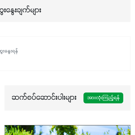
အရသာ ပိုမိုကောင်းမွန်စေဖို့အတွက် လိုအပ်တဲ့အာဟာရဓာတ်
ေးနွေးချက်များ
ဖြစ်ပါတယ်။ ဟူးမစ်အက်စစ်ပါဝင်ပေါင်းစပ်ထားတဲ့အတွက်
အာဟာရဓာတ်စုပ်ယူမှုကောင်းမွန်လာခြင်း၊မြေဆီလွှာဖွဲ့စည်းပုံ
နှင့်ရေထိန်းနိုင်စွမ်းအားကောင်းလာခြင်းအပါအဝင်
အကျိုးကျေးဇူးများစွာကိုရရှိစေမှာဖြစ်ပါတယ်။ စပါးအပါအဝင်
နှံစားသီးနှံများ၊ပဲအမျိုးမျိုး၊ဟင်းသီးဟင်းရွက်နဲ့ ဥယျာဉ်ခြံသီးနှံ
ေးနွေးရန်
အားလုံးမှာ အသုံးပြုနိုင်တယ်ဆိုတော့ တစ်မျိုးတည်းနဲ့ အားလုံး
ပါဖက်(perfect)မယ့် စမတ်သီးစုံနော် အရွေးမမှားတာသေချာပြီ
မလို့ အတွေးမများဘဲ သီးနှံတိုင်းကြီးထွားအောင် ဖန်းလင့်ရဲ့ #စ
မတ်သီးစုံကို သုံးကြပါစို့....
ဆက်စပ်ဆောင်းပါးများ
အားလုံးကြည့်ရန်