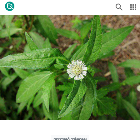
အာဟာရနှင့် ကျန်းမာရေး