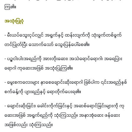
ကြ၏။
အသုံးပြုပုံ
- မီးယပ်သွေးငုပ်လျှင် အရွက်နှင့် ထန်းလျက်ကို သုံးခွက်တစ်ခွက် 
တင်ပြုတ်ပြီး သောက်သော် သွေးပြန်ပေါ်စေ၏။
- ပဥ္စငါးပါးအရည်ကို အားတိုးဆေး၊ အသဲရောင်ရောဂါ၊ အရေပြား
ရောဂါ ကုဆေးအဖြစ် အသုံးပြုကြ၏။
- မွေးစကလေးများ နှာစေချောင်းဆိုးရောဂါ ဖြစ်ပါက ၎င်းအရည်နှစ်
စက်ခန့်ကို ပျားရည်နှင့် ရောတိုက်ပေးရ၏။
- ချောင်းဆိုးခြင်း၊ ခေါင်းကိုက်ခြင်းနှင့် အဆစ်ရောင်ခြင်းများကို ကု
ဆေးအဖြစ် အရွက်ရည်ကို သုံးကြသည်။ အနာအုံဆေး ဖန်ဆေး
အဖြစ်လည်း သုံးကြသည်။