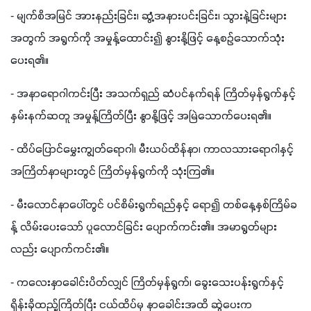
- မျက်စိအမြင် အားနည်းခြင်း၊ ဆွံ့အနားပင်းခြင်း၊ သွားနဲ့ခြင်းများ
အတွက် အရွက်ကို အမှုန့်ထောင်း၍ နွားနို့ဖြင့် နေ့စဉ်သောက်သုံး
ပေးရ၏။
- အနာရောဂါကင်းပြီး အသက်ရှည် ဆံပင်နက်ရန် ကြိတ်မှန်ရွက်နှင့် 
နှမ်းနက်ဆတူ အမှုန့်ကြိတ်ပြီး နွာနို့ဖြင့် အမြဲသောက်ပေးရ၏။
- ထိပ်ပြောင်မွှေးကျွတ်ရောဂါ၊ မီးယပ်ထိန်နာ၊ ကာလသားရောဂါနှင့် 
အကြိတ်နာများတွင် ကြိတ်မှန်ရွက်ကို သုံးကြ၏။
- မီးလောင်နာပေါ်တွင် ပင်စိမ်းရွက်ရည်နှင့် ရော၍ တစ်နေ့နှစ်ကြိမ်ခ
န့် လိမ်းပေးသော် ပူလောင်ခြင်း ပျောက်ကင်း၏။ အမာရွတ်များ
လည်း ပျောက်ကင်း၏။
- ကလေးနှာခေါင်းပိတ်လျှင် ကြိတ်မှန်ရွက်၊ ခွေးသေးပန်းရွက်နှင့် 
ရှိန်းခိုထည့်ကြိတ်ပြီး ငယ်ထိပ်မှ နှာခေါင်းအထိ ဆွဲပေးက 