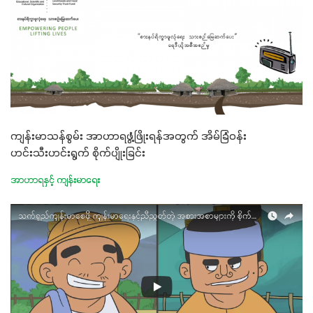
ကျန်းမာသန်စွမ်း အာဟာရဖွံ့ဖြိုးရန်အတွက် အိမ်ခြံဝန်း
ဟင်းသီးဟင်းရွက် စိုက်ပျိုးခြင်း
အာဟာရနှင့် ကျန်းမာရေး