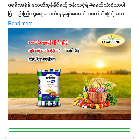
ရေမီးအစုံနဲ့ လေထီးခုန်နိုင်မယ့် ဖန်းလင့်ရဲ့ #စမတ်သီးစုံလာပါ
ပြီ.....ဦးကြီးတို့ရေ ‌လေထီးခုန်ချင်ပေမယ့် စမတ်သီးစုံကို မသိ
သေးရင်တော့ ဒီစာလေးကို ဆက်ဖတ်‌ပေးပါ #စမတ်သီးစုံဆိုတာ
Read more
အပင်တိုင်းအတွက် အဓိကအာဟာရNPK (19:7:8)နဲ့ #ဟူးမစ်
အက်စစ်တို့ အချိုးကျ ပေါင်းစပ်ထားတဲ့ ကွန်ပေါင်း
ဓာတ်မြေဩဇာဖြစ်ပါတယ်။ အဓိကအကျိုးကျေးဇူးတွေအနေနဲ့
ကတော့ နိုက်ထရိုဂျင် 19%ပါဝင်တဲ့အတွက် ကလိုရိုဖီးလ်ဖွဲ့စည်း
မှုကို အားပေးကာ သီးနှံပင်များ၏အရွက်များစိမ်းလန်းသန်စွမ်း
ပြီး အစာချက်လုပ်မှုအားကောင်းစေပါတယ်။ အပင်၏ပင်ပိုင်း
ကြီးထွားမှုကို တိုးမြင့်စေကာ အပင်သန်၍ အကြီးမြန်စေပါတယ်။
သင့်တော်တဲ့ Phosphorus 7%ပါဝင်မှုကြောင့် အပင်ရဲ့ အမြစ်
ဖွဲ့စည်းတည်ဆောက်မှုကို ပို၍သန်မာလာအောင် အားပေးပါ
တယ်။ ဒါ့အပြင် ပန်းပွင့်ခြင်း၊အသီးသီးခြင်း၊အစေ့တည်ခြင်း
လုပ်ငန်းစဉ်များကိုလည်း အားပေးပါတယ်။ လုံလောက်တဲ့
Potassium 8%က အပင်ရဲ့ ရောဂါဒဏ်၊ရာသီဥတုဒဏ်ခံနိုင်ရည်
ရှိမှုကို မြင့်တက်စေပြီး အသီးအရည်အသွေး၊ အရွယ်အစားနဲ့