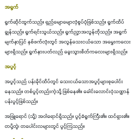
အရွက်
ရွက်ဆိုင်ထွက်သည်။ ရှည်မျောမျောလှံစွပ်ပုံဖြစ်သည်။ ရွက်ထိပ်
ချွန်သည်။ ရွက်ရင်းသွယ်သည်။ ရွက်ညှာအလွန်တိုသည်။ အရွက်
မျက်နှာပြင် နှစ်ဖက်လုံးတွင် အလွန်သေးငယ်သော အမွှေးကလေး
များရှိသည်။ ရွက်နားပတ်လည် ခွေးသွားစိတ်ကလေးများရှိသည်။
အပွင့်
အပွင့်သည် ပန်းခိုင်ထိပ်တွင် သေးငယ်သောအပွင့်များစုပေါင်း
နေသည်။ တစ်ပွင့်တည်းကဲ့သို့ ဖြစ်နေ၏။ ခေါင်းလောင်းပုံသဏ္ဍာန်
ပန်းပွင့်ဖြစ်သည်။
အဖြူရောင် (သို့) အဝါရောင်ရှိသည်။ ပွင့်ခံရွက်ကြီး၏။ ထင်ရှား၏။ 
တပို့တွဲ၊ တပေါင်းလများတွင် ပွင့်ကြသည်။