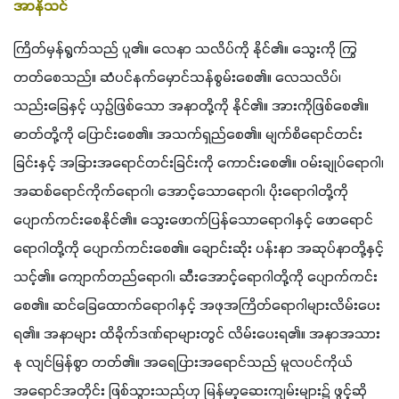
အာနိသင်
ကြိတ်မှန်ရွက်သည် ပူ၏။ လေနာ သလိပ်ကို နိုင်၏။ သွေးကို ကြွ
တတ်စေသည်။ ဆံပင်နက်မှောင်သန်စွမ်းစေ၏။ လေသလိပ်၊ 
သည်းခြေနှင့် ယှဉ်ဖြစ်သော အနာတို့ကို နိုင်၏။ အားကိုဖြစ်စေ၏။ 
ဓာတ်တို့ကို ပြောင်းစေ၏။ အသက်ရှည်စေ၏။ မျက်စိရောင်တင်း
ခြင်းနှင့် အခြားအရောင်တင်းခြင်းကို ကောင်းစေ၏။ ဝမ်းချုပ်ရောဂါ၊ 
အဆစ်ရောင်ကိုက်ရောဂါ၊ အောင့်သောရောဂါ၊ ပိုးရောဂါတို့ကို 
ပျောက်ကင်းစေနိုင်၏။ သွေးဖောက်ပြန်သောရောဂါနှင့် ဖောရောင်
ရောဂါတို့ကို ပျောက်ကင်းစေ၏။ ချောင်းဆိုး ပန်းနာ အဆုပ်နာတို့နှင့် 
သင့်၏။ ကျောက်တည်ရောဂါ၊ ဆီးအောင့်ရောဂါတို့ကို ပျောက်ကင်း
စေ၏။ ဆင်ခြေထောက်ရောဂါနှင့် အဖုအကြိတ်ရောဂါများလိမ်းပေး
ရ၏။ အနာများ ထိခိုက်ဒဏ်ရာများတွင် လိမ်းပေးရ၏။ အနာအသား
နု လျင်မြန်စွာ တတ်၏။ အရေပြားအရောင်သည် မူလပင်ကိုယ်
အရောင်အတိုင်း ဖြစ်သွားသည်ဟု မြန်မာ့ဆေးကျမ်းများ၌ ဖွင့်ဆို