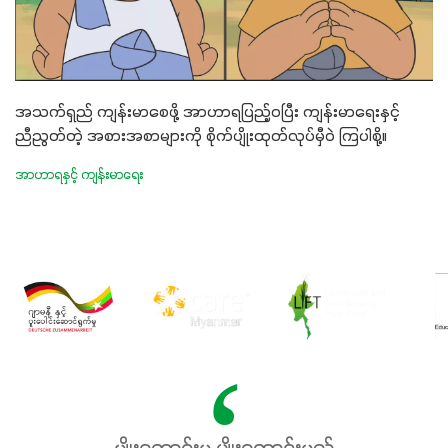
အသက်ရှည် ကျန်းမာစေဖို့ အာဟာရပြည့်ဝပြီး ကျန်းမာရေးနှင့်
ညီညွတ်တဲ့ အစားအစာများကို စိုက်ပျိုးထုတ်လုပ်မှီဝဲ ကြပါစို့။
အာဟာရနှင့် ကျန်းမာရေး