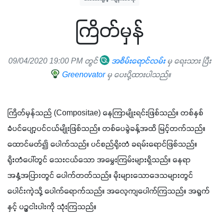
ကြိတ်မှန်
09/04/2020 19:00 PM တွင်
အစိမ်းရောင်လမ်း
မှ ရေးသား ပြီး
Greenovator
မှ ပေးပို့ထားပါသည်။
ကြိတ်မှန်သည် (Compositae) နေကြာမျိုးရင်းဖြစ်သည်။ တစ်နှစ်
ခံပင်ပျော့ပင်ငယ်မျိုးဖြစ်သည်။ တစ်ပေခွဲခန့်အထိ မြင့်တက်သည်။ 
ထောင်မတ်၍ ပေါက်သည်။ ပင်စည်ရိုးတံ ခရမ်းရောင်ဖြစ်သည်။ 
ရိုးတံပေါ်တွင် သေးငယ်သော အမွှေးကြမ်းများရှိသည်။ နေရာ
အနှံ့အပြားတွင် ပေါက်တတ်သည်။ မိုးများသောဒေသများတွင် 
ပေါင်းကဲ့သို့ ပေါက်ရောက်သည်။ အလေ့ကျပေါက်ကြသည်။ အရွက်
နှင့် ပဥ္စငါးပါးကို သုံးကြသည်။