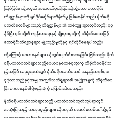
မိုက်ခရိုပလတ်စတစ်များသည် အစာခြေပြဿနာများ၊ အသက်ရှူ
ကြပ်ခြင်း၊ သို့မဟုတ် အစာငတ်မွတ်ခြင်းကဲ့သို့သော တောရိုင်း
တိရစ္ဆာန်များကို ရုပ်ပိုင်းဆိုင်ရာထိခိုက်မှု ဖြစ်စေနိုင်သည်။ မိုက်ခရို
ပလတ်စတစ်များသည် တိရစ္ဆာန်များ၏ တစ်သျှူးများတွင်လည်း စုပုံ
နိုင်ပြီး ၄င်းတို့၏ ကျန်းမာရေးနှင့် မျိုးပွားမှုတို့ကို ထိခိုက်စေသဖြင့် 
တောရိုင်းတိရစ္ဆာန်များ မျိုးသုဥ်းမှုတို့နှင့် ရင်ဆိုင်နေရပါသည်။
ထို့ကြောင့် ဂေဟစနစ်များ ယိုယွင်းပျက်စီးလာရခြင်း ဖြစ်သည်။ မိုက်
ခရိုပလတ်စတစ်များသည်ဂေဟစနစ်တစ်ခုလုံးကို ထိခိုက်စေနိုင်သ
ည့်အပြင် သမုဒ္ဒရာထဲတွင် မိုက်ခရိုပလတ်စတစ် အနည်အနှစ်များ
စုပုံလာသည်နှင့်အမျှ အဏ္ဏဝါသက်ရှိများ၏ အပြုအမူကို ထိခိုက်စေ
ပြီး ဂေဟစနစ်၏ဖွဲ့စည်းပုံကို ပြောင်းလဲစေသည်။
မိုက်ခရိုပလတ်စတစ်များသည် ပလတ်စတစ်ထုတ်လုပ်ရာတွင် 
အသုံးပြုသည့် ဓာတုပစ္စည်းများ၊ သို့မဟုတ် ပလတ်စတစ်ပေါ်သို့စုပ်