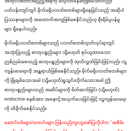
အတိုင်းအတာအပြည့်အစုံကို လေ့လာနေဆဲဖြစ်သော်လည်း 
ပတ်ဝန်းကျင်တွင် မိုက်ခရိုပလတ်စတစ်များရှိနေခြင်းသည် အဆိုပါ
ပြဿနာများကို အထောက်အကူဖြစ်စေနိုင်သည်ဟု စိုးရိမ်ပူပန်မှု
များ ရှိနေပါသည်။
မိုက်ခရိုပလတ်စတစ်များသည် ပလတ်စတစ်ထုတ်လုပ်ရာတွင် 
အသုံးပြုသည့် ဓာတုပစ္စည်းများ သို့မဟုတ် စုပ်ယူထားသော 
ညစ်ညမ်းစေသည့် ဓာတုပစ္စည်းများကို ထုတ်လွှတ်ခြင်းဖြင့်လည်း လူ့
ကျန်းမာရေးကို အန္တရာယ်ဖြစ်စေနိုင်သည်။ မိုက်ခရိုပလတ်စတစ်များ
ကို မြိုချမိသောအခါ (သို့မဟုတ်)ရှုသွင်းလိုက်သောအခါ ဤ
ဓာတုပစ္စည်းများသည် အဆိပ်များကို မိတ်ဆက်ခြင်း (သို့မဟုတ်) 
endocrine စနစ်အား အနှောင့်အယှက်ပေးခြင်းဖြင့် လူ့ကျန်းမာရေး
ကို ထိခိုက်စေနိုင်သည်။
ဆောင်းပါးများ/သတင်းများ ပြန်လည်ကူးယူဖော်ပြလိုပါက "အစိမ်း