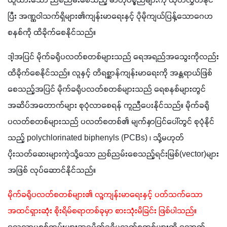
ယူထားသော ညစ်ညမ်းစေသည့် ဓာတုပစ္စည်များကို ထုတ်လွှတ်နိုင်
ပြီး အဏ္ဏဝါသက်ရှိများ၏ကျန်းမာရေးနှင့် ပိုမိုကျယ်ပြန့်သောဂေဟ
စနစ်ကို ထိခိုက်စေနိုင်သည်။
ဒါ့အပြင် မိုက်ခရိုပလတ်စတစ်များသည် ရေအရည်အသွေးကိုလည်း 
ထိခိုက်စေနိုင်သည်။ လူနှင့် တိရစ္ဆာန်ကျန်းမာရေးကို အန္တရာယ်ဖြစ်
စေသည့်အပြင် မိုက်ခရိုပလတ်စတစ်များသည် ရေစနစ်များတွင် 
အဆိပ်အတောက်များ စုပုံလာစေရန် ကူညီပေးနိုင်သည်။ မိုက်ခရို
ပလတ်စတစ်များသည် ပလတ်စတစ်၏ မျက်နှာပြင်ပေါ်တွင် စုပုံနိုင်
သည့် polychlorinated biphenyls (PCBs) ၊ သို့မဟုတ် 
ပိုးသတ်ဆေးများကဲ့သို့သော ညစ်ညမ်းစေသည့်ရင်းမြစ်(vector)များ
အဖြစ် လုပ်ဆောင်နိုင်သည်။
မိုက်ခရိုပလတ်စတစ်များ၏ လူ့ကျန်းမာရေးနှင့် ပတ်သက်သော 
အထင်ရှားဆုံး စိုးရိမ်စရာတစ်ခုမှာ စားသုံးမိခြင်း ဖြစ်ပါသည်။