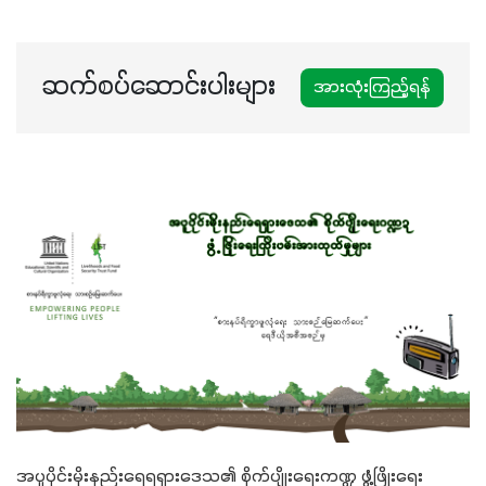
မတ်သီးစုံကို သုံးကြပါစို့....
ဆက်စပ်ဆောင်းပါးများ
အားလုံးကြည့်ရန်
အပူပိုင်းမိုးနည်းရေရရှားဒေသ၏ စိုက်ပျိုးရေးကဏ္ဍ ဖွံ့ဖြိုးရေး