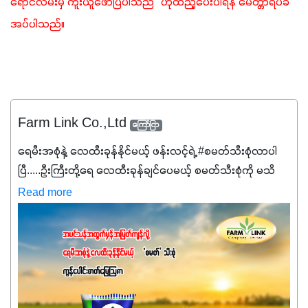
ရောင်လမ်းမှ ကူးယူဖော်ပြပါသည်" ဟုထည့်ပေးပါရန် မေတ္တာရပ်ခံ
အပ်ပါသည်။ 
Farm Link Co.,Ltd
ကြော်ငြာ
ရေမီးအစုံနဲ့ လေထီးခုန်နိုင်မယ့် ဖန်းလင့်ရဲ့ #စမတ်သီးစုံလာပါ
ပြီ.....ဦးကြီးတို့ရေ ‌လေထီးခုန်ချင်ပေမယ့် စမတ်သီးစုံကို မသိ
သေးရင်တော့ ဒီစာလေးကို ဆက်ဖတ်‌ပေးပါ #စမတ်သီးစုံဆိုတာ
Read more
အပင်တိုင်းအတွက် အဓိကအာဟာရNPK (19:7:8)နဲ့ #ဟူးမစ်
အက်စစ်တို့ အချိုးကျ ပေါင်းစပ်ထားတဲ့ ကွန်ပေါင်း
ဓာတ်မြေဩဇာဖြစ်ပါတယ်။ အဓိကအကျိုးကျေးဇူးတွေအနေနဲ့
ကတော့ နိုက်ထရိုဂျင် 19%ပါဝင်တဲ့အတွက် ကလိုရိုဖီးလ်ဖွဲ့စည်း
မှုကို အားပေးကာ သီးနှံပင်များ၏အရွက်များစိမ်းလန်းသန်စွမ်း
ပြီး အစာချက်လုပ်မှုအားကောင်းစေပါတယ်။ အပင်၏ပင်ပိုင်း