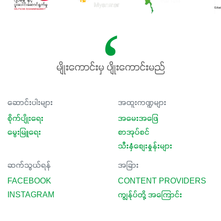
မျိုးကောင်းမှ ပျိုးကောင်းမည်
ဆောင်းပါးများ
အထူးကဏ္ဍများ
စိုက်ပျိုးရေး
အမေးအဖြေ
မွေးမြူရေး
စာအုပ်စင်
သီးနှံစျေးနှုန်းများ
ဆက်သွယ်ရန်
အခြား
FACEBOOK
CONTENT PROVIDERS
INSTAGRAM
ကျွန်ုပ်တို့ အကြောင်း