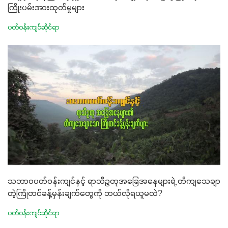
ကြိုးပမ်းအားထုတ်မှုများ
ပတ်ဝန်းကျင်ဆိုင်ရာ
သဘာဝပတ်ဝန်းကျင်နှင့် ရာသီဥတုအခြေအနေများရဲ့ တိကျသေချာ
တဲ့ကြိုတင်ခန့်မှန်းချက်တွေကို ဘယ်လိုရယူမလဲ?
ပတ်ဝန်းကျင်ဆိုင်ရာ