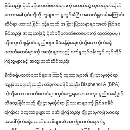
နိုင်သည်။ မိုက်ခရိုပလတ်စတစ်များကို လေထဲသို့ ထုတ်လွှတ်လိုက်
သောအခါ ၄င်းတို့ကို လူများက ရှူသွင်းမိပြီး အသက်ရှူလမ်းကြောင်း
ဆိုင်ရာ ယားယံခြင်း၊ သို့မဟုတ် အခြား ပြဿနာများအထိ ဖြစ်စေ
နိုင်သည်။ အထူးသဖြင့် မိုက်ခရိုပလတ်စတစ်များကို ထုတ်လုပ်မှု ၊ 
သို့မဟုတ် စွန့်ပစ်ပစ္စည်းများ စီမံခန့်ခွဲရေးကဲ့သို့သော မိုက်ခရို
ပလတ်စတစ်များကို အသုံးများသည့် စက်မှုလုပ်ငန်းတွင် လုပ်ကိုင်
ကြသူများနှင့် အထူးသက်ဆိုင်သည်။
မိုက်ခရိုပလတ်စတစ်များကြောင့် လူသားများ၏ မျိုးပွားမှုဆိုင်ရာ
ကျန်းမာရေးကိုလည်း ထိခိုက်စေနိုင်သည်။ Bisphenol A (BPA) 
ကဲ့သို့သော ပလတ်စတစ်များတွင်တွေ့ရသော ဓာတုပစ္စည်းအချို့နှင့် 
ထိတွေ့ခြင်းသည် မျိုးပွားမှုဆိုင်ရာ ပြဿနာများကို ဖြစ်စေနိုင်
ကြောင်း လေ့လာမှုများက ဖော်ပြကြသည်။ မျိုးပွားမှုကျန်းမာရေး
အပေါ် မိုက်ခရိုပလတ်စတစ်များ၏ အကျိုးသက်ရောက်မှု