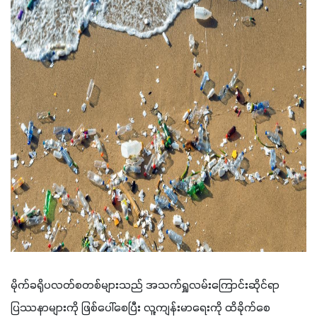
မိုက်ခရိုပလတ်စတစ်များသည် အသက်ရှူလမ်းကြောင်းဆိုင်ရာ 
ပြဿနာများကို ဖြစ်ပေါ်စေပြီး လူ့ကျန်းမာရေးကို ထိခိုက်စေ