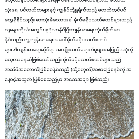
လေ့လာမှုစစ်တမ်းများအရမိုက်ခရိုပလတ်စတစ်များကို သောက်
သုံးရေ၊ ပင်လယ်စာများနှင့် ကျွန်ုပ်တို့ရှူရှိုက်သည့် လေထဲတွင်ပင်
တွေ့ရှိနိုင်သည်။ စားသုံးမိသောအခါ မိုက်ခရိုပလတ်စတစ်များသည် 
လူ့ခန္ဓာကိုယ်အတွင်း စုပုံလာနိုင်ပြီးကျန်းမာရေးကိုထိခိုက်စေ
နိုင်သည်။ လူ့ကျန်းမာရေးအပေါ် မိုက်ခရိုပလတ်စတစ်
များ၏ကျန်းမာရေးဆိုင်ရာ အကျိုးသက်ရောက်မှုများအပြည့်အစုံကို 
လေ့လာနေဆဲဖြစ်သော်လည်း မိုက်ခရိုပလတ်စတစ်များသည် 
အဆိပ်အတောက်ဖြစ်စေနိုင်သည် (သို့မဟုတ်)အစာခြေစနစ်ကို အ
နှောင့်အယှက် ဖြစ်စေသည်မှာ အသေအချာ ဖြစ်သည်။