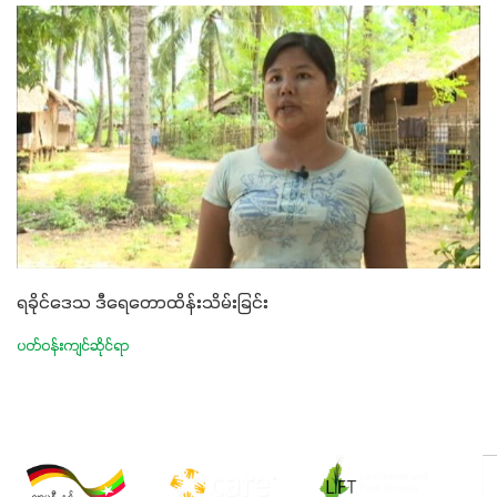
ရခိုင်ဒေသ ဒီရေတောထိန်းသိမ်းခြင်း
ပတ်ဝန်းကျင်ဆိုင်ရာ