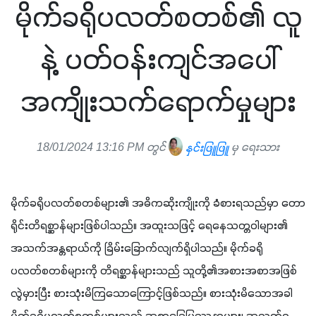
မိုက်ခရိုပလတ်စတစ်၏ လူ
နဲ့ ပတ်ဝန်းကျင်အပေါ်
အကျိုးသက်ရောက်မှုများ
18/01/2024 13:16 PM တွင်
နှင်းဖြူဖြူ
မှ ရေးသား
မိုက်ခရိုပလတ်စတစ်များ၏ အဓိကဆိုးကျိုးကို ခံစားရသည်မှာ တော
ရိုင်းတိရစ္ဆာန်များဖြစ်ပါသည်။ အထူးသဖြင့် ရေနေသတ္တဝါများ၏ 
အသက်အန္တရာယ်ကို ခြိမ်းခြောက်လျက်ရှိပါသည်။ မိုက်ခရို
ပလတ်စတစ်များကို တိရစ္ဆာန်များသည် သူတို့၏အစားအစာအဖြစ် 
လွဲမှားပြီး စားသုံးမိကြသောကြောင့်ဖြစ်သည်။ စားသုံးမိသောအခါ 