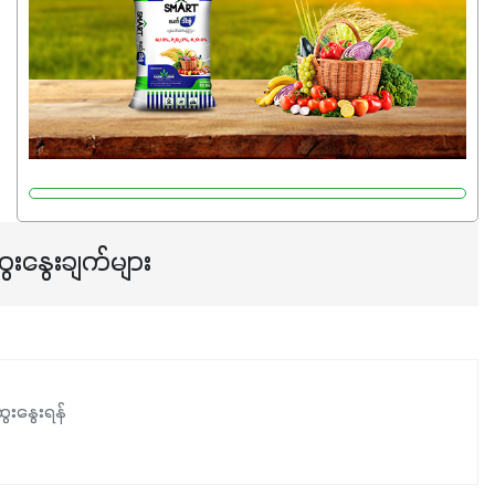
ကြီးထွားမှုကို တိုးမြင့်စေကာ အပင်သန်၍ အကြီးမြန်စေပါတယ်။
သင့်တော်တဲ့ Phosphorus 7%ပါဝင်မှုကြောင့် အပင်ရဲ့ အမြစ်
ဖွဲ့စည်းတည်ဆောက်မှုကို ပို၍သန်မာလာအောင် အားပေးပါ
တယ်။ ဒါ့အပြင် ပန်းပွင့်ခြင်း၊အသီးသီးခြင်း၊အစေ့တည်ခြင်း
လုပ်ငန်းစဉ်များကိုလည်း အားပေးပါတယ်။ လုံလောက်တဲ့
Potassium 8%က အပင်ရဲ့ ရောဂါဒဏ်၊ရာသီဥတုဒဏ်ခံနိုင်ရည်
ရှိမှုကို မြင့်တက်စေပြီး အသီးအရည်အသွေး၊ အရွယ်အစားနဲ့
အရသာ ပိုမိုကောင်းမွန်စေဖို့အတွက် လိုအပ်တဲ့အာဟာရဓာတ်
ေးနွေးချက်များ
ဖြစ်ပါတယ်။ ဟူးမစ်အက်စစ်ပါဝင်ပေါင်းစပ်ထားတဲ့အတွက်
အာဟာရဓာတ်စုပ်ယူမှုကောင်းမွန်လာခြင်း၊မြေဆီလွှာဖွဲ့စည်းပုံ
နှင့်ရေထိန်းနိုင်စွမ်းအားကောင်းလာခြင်းအပါအဝင်
အကျိုးကျေးဇူးများစွာကိုရရှိစေမှာဖြစ်ပါတယ်။ စပါးအပါအဝင်
နှံစားသီးနှံများ၊ပဲအမျိုးမျိုး၊ဟင်းသီးဟင်းရွက်နဲ့ ဥယျာဉ်ခြံသီးနှံ
ေးနွေးရန်
အားလုံးမှာ အသုံးပြုနိုင်တယ်ဆိုတော့ တစ်မျိုးတည်းနဲ့ အားလုံး
ပါဖက်(perfect)မယ့် စမတ်သီးစုံနော် အရွေးမမှားတာသေချာပြီ
မလို့ အတွေးမများဘဲ သီးနှံတိုင်းကြီးထွားအောင် ဖန်းလင့်ရဲ့ #စ