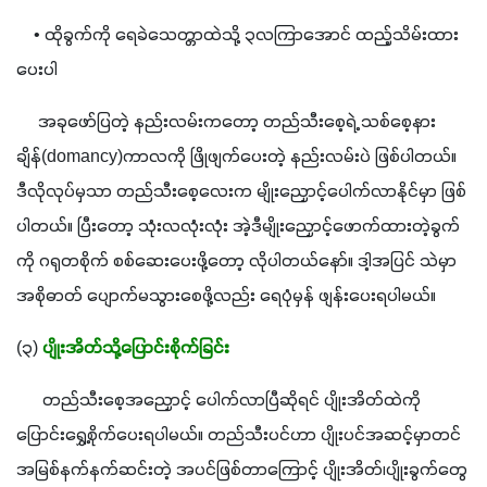
    • ထိုခွက်ကို ရေခဲသေတ္တာထဲသို့ ၃လကြာအောင် ထည့်သိမ်းထား
ပေးပါ
     အခုဖော်ပြတဲ့ နည်းလမ်းကတော့ တည်သီးစေ့ရဲ့ သစ်စေ့နား
ချိန်(domancy)ကာလကို ဖြိုဖျက်ပေးတဲ့ နည်းလမ်းပဲ ဖြစ်ပါတယ်။ 
ဒီလိုလုပ်မှသာ တည်သီးစေ့လေးက မျိုးညှောင့်ပေါက်လာနိုင်မှာ ဖြစ်
ပါတယ်။ ပြီးတော့ သုံးလလုံးလုံး အဲ့ဒီမျိုးညှောင့်ဖောက်ထားတဲ့ခွက်
ကို ဂရုတစိုက် စစ်ဆေးပေးဖို့တော့ လိုပါတယ်နော်။ ဒါ့အပြင် သဲမှာ 
အစိုဓာတ် ပျောက်မသွားစေဖို့လည်း ရေပုံမှန် ဖျန်းပေးရပါမယ်။
(၃) 
ပျိုးအိတ်သို့ပြောင်းစိုက်ခြင်း
      တည်သီးစေ့အညှောင့် ပေါက်လာပြီဆိုရင် ပျိုးအိတ်ထဲကို 
ပြောင်းရွှေ့စိုက်ပေးရပါမယ်။ တည်သီးပင်ဟာ ပျိုးပင်အဆင့်မှာတင် 
အမြစ်နက်နက်ဆင်းတဲ့ အပင်ဖြစ်တာကြောင့် ပျိုးအိတ်၊ပျိုးခွက်တွေ