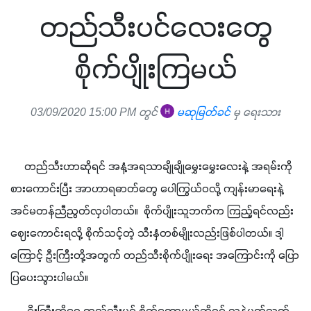
တည်သီးပင်လေးတွေ
စိုက်ပျိုးကြမယ်
03/09/2020 15:00 PM တွင်
မဆုမြတ်ခင်
မှ ရေးသား
     တည်သီးဟာဆိုရင် အနံ့အရသာချိုချိုမွှေးမွှေးလေးနဲ့ အရမ်းကို 
စားကောင်းပြီး အာဟာရဓာတ်တွေ ပေါကြွယ်ဝလို့ ကျန်းမာရေးနဲ့ 
အင်မတန်ညီညွတ်လှပါတယ်။  စိုက်ပျိုးသူဘက်က ကြည့်ရင်လည်း 
ဈေးကောင်းရလို့ စိုက်သင့်တဲ့ သီးနှံတစ်မျိုးလည်းဖြစ်ပါတယ်။ ဒါ့
ကြောင့် ဦးကြီးတို့အတွက် တည်သီးစိုက်ပျိုးရေး အကြောင်းကို ပြော
ပြပေးသွားပါမယ်။ 