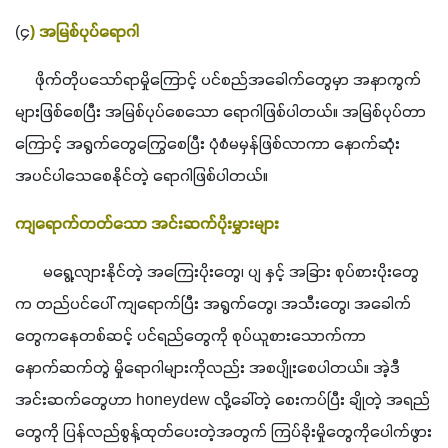
(၄
) အမြစ်ပုပ်ရောဂါ
     ဖိုက်တိုပသော်ရာမှိုကြောင့် ပင်စည်အခေါက်တွေမှာ အနာကွက်
များဖြစ်စေပြီး အမြစ်ပုပ်စေသော ရောဂါဖြစ်ပါတယ်။ အမြစ်ပုပ်တာ
ကြောင့် အရွက်တွေကြွေစေပြီး ပုံစံမမှန်ဖြစ်လာကာ နောက်ဆုံး 
အပင်ပါသေစေနိုင်တဲ့ ရောဂါဖြစ်ပါတယ်။
ကျရောက်တတ်သော အင်းဆက်ပိုးမွှားများ
       မရွေ့လျားနိုင်တဲ့ အကြေးပိုးတွေ၊ ပျ နှင့် အခြား စုပ်စားပိုးတွေ
က တည်ပင်ပေါ် ကျရောက်ပြီး အရွက်တွေ၊ အသီးတွေ၊ အခေါက်
တွေကနေတစ်ဆင့် ပင်ရည်တွေကို စုပ်ယူစားသောက်ကာ 
နောက်ဆက်တွဲ မှိုရောဂါများကိုလည်း အစပျိုးစေပါတယ်။ အဲ့ဒီ
အင်းဆက်တွေဟာ honeydew လို့ခေါ်တဲ့ စေးကပ်ပြီး ချိုတဲ့ အရည်
တွေကို ပြန်လည်စွန့်ထုတ်ပေးတဲ့အတွက် ကြပ်ခိုးမှိုတွေကိုပေါက်ဖွား