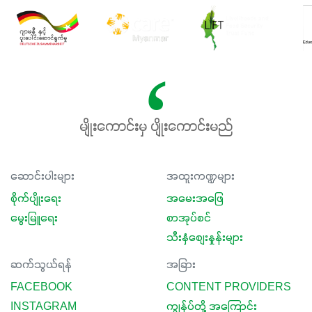
မျိုးကောင်းမှ ပျိုးကောင်းမည်
ဆောင်းပါးများ
အထူးကဏ္ဍများ
စိုက်ပျိုးရေး
အမေးအဖြေ
မွေးမြူရေး
စာအုပ်စင်
သီးနှံစျေးနှုန်းများ
ဆက်သွယ်ရန်
အခြား
FACEBOOK
CONTENT PROVIDERS
INSTAGRAM
ကျွန်ုပ်တို့ အကြောင်း