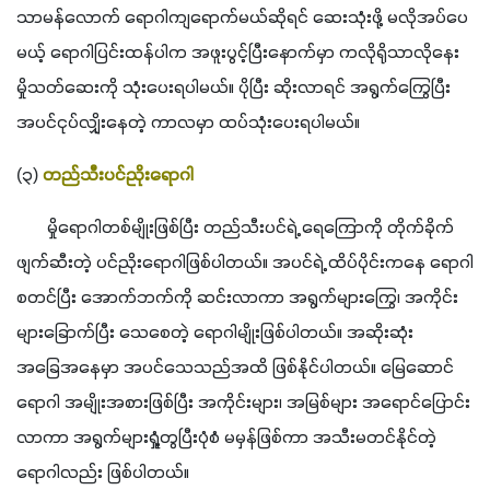
သာမန်လောက် ရောဂါကျရောက်မယ်ဆိုရင် ဆေးသုံးဖို့ မလိုအပ်ပေ
မယ့် ရောဂါပြင်းထန်ပါက အဖူးပွင့်ပြီးနောက်မှာ ကလိုရိုသာလိုနေး 
မှိုသတ်ဆေးကို သုံးပေးရပါမယ်။ ပိုပြီး ဆိုးလာရင် အရွက်ကြွေပြီး 
အပင်ငုပ်လျှိုးနေတဲ့ ကာလမှာ ထပ်သုံးပေးရပါမယ်။
(၃) 
တည်သီးပင်ညိုးရောဂါ
       မှိုရောဂါတစ်မျိုးဖြစ်ပြီး တည်သီးပင်ရဲ့ ရေကြောကို တိုက်ခိုက်
ဖျက်ဆီးတဲ့ ပင်ညိုးရောဂါဖြစ်ပါတယ်။ အပင်ရဲ့ ထိပ်ပိုင်းကနေ ရောဂါ
စတင်ပြီး အောက်ဘက်ကို ဆင်းလာကာ အရွက်များကြွေ၊ အကိုင်း
များခြောက်ပြီး သေစေတဲ့ ရောဂါမျိုးဖြစ်ပါတယ်။ အဆိုးဆုံး 
အခြေအနေမှာ အပင်သေသည်အထိ ဖြစ်နိုင်ပါတယ်။ မြေဆောင်
ရောဂါ အမျိုးအစားဖြစ်ပြီး အကိုင်းများ၊ အမြစ်များ အရောင်ပြောင်း
လာကာ အရွက်များရှုံ့တွပြီးပုံစံ မမှန်ဖြစ်ကာ အသီးမတင်နိုင်တဲ့ 
ရောဂါလည်း ဖြစ်ပါတယ်။