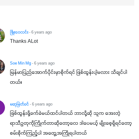
ဖြိုးဝေလင်း
- 6 years ago
Thanks ALot
Soe Min Mg
- 6 years ago
မြန်မာပြည်အောက်ပိုင်းမှာစိုက်ရင် ဖြစ်ထွန်းပါ့မလား သိချင်ပါ
တယ်။
မဆုမြတ်ခင်
- 6 years ago
ဖြစ်ထွန်းဖို့ခက်ခဲမယ်ထင်ပါတယ် ဘာလို့ဆို သူက အေးတဲ့
ရာသီဥတုကိုကြိုက်တာဆိုတော့လေ ဒါပေမယ့် မျိုးစေ့ရှိရင်တော့ 
စမ်းစိုက်ကြည့်ပါ အတွေ့အကြုံရပါတယ်