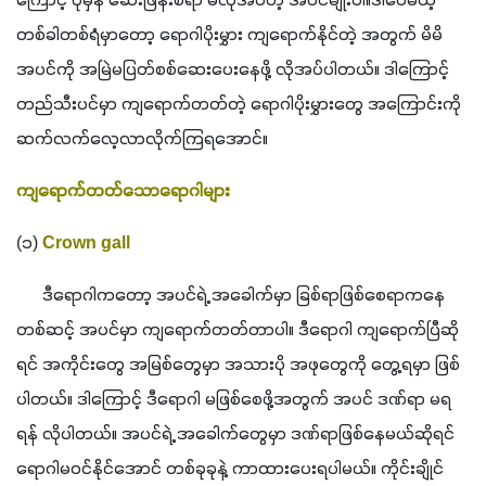
ကြောင့် ပုံမှန် ဆေးဖြန်းစရာ မလိုအပ်တဲ့ အပင်မျိုးပါ။ဒါပေမယ့် 
တစ်ခါတစ်ရံမှာတော့ ရောဂါပိုးမွှား ကျရောက်နိုင်တဲ့ အတွက် မိမိ 
အပင်ကို အမြဲမပြတ်စစ်ဆေးပေးနေဖို့ လိုအပ်ပါတယ်။ ဒါကြောင့် 
တည်သီးပင်မှာ ကျရောက်တတ်တဲ့ ရောဂါပိုးမွှားတွေ အကြောင်းကို 
ဆက်လက်လေ့လာလိုက်ကြရအောင်။
ကျရောက်တတ်သောရောဂါများ
(၁)
 Crown gall
      ဒီရောဂါကတော့ အပင်ရဲ့ အခေါက်မှာ ခြစ်ရာဖြစ်စေရာကနေ 
တစ်ဆင့် အပင်မှာ ကျရောက်တတ်တာပါ။ ဒီရောဂါ ကျရောက်ပြီဆို
ရင် အကိုင်းတွေ အမြစ်တွေမှာ အသားပို အဖုတွေကို တွေ့ရမှာ ဖြစ်
ပါတယ်။ ဒါကြောင့် ဒီရောဂါ မဖြစ်စေဖို့အတွက် အပင် ဒဏ်ရာ မရ
ရန် လိုပါတယ်။ အပင်ရဲ့ အခေါက်တွေမှာ ဒဏ်ရာဖြစ်နေမယ်ဆိုရင် 
ရောဂါမ၀င်နိုင်အောင် တစ်ခုခုနဲ့ ကာထားပေးရပါမယ်။ ကိုင်းချိုင်