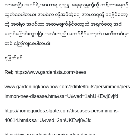
လာစေပြီး အပင်ရဲ့ အာဟာရ ရယူမှု၊ ရေရယူမှုတို့ကို ဟန့်တားနှောင့်
ယှက်စေပါတယ်။ အပင်က လိုအပ်တဲ့ရေ၊ အာဟာရတို့ မရနိုင်တော့
တဲ့ အခါမှာ အပင်ဟာ အစာမချက်နိုင်တော့ဘဲ အရွက်တွေ အဝါ
ရောင်ပြောင်းသွားပြီး အသီးလည်း မတင်နိုင်တော့ဘဲ အသီးကင်းမှာ
တင် ကြွေကျစေပါတယ်။
စုမြတ်ခင်
Ref;
 https://www.gardenista.com>trees
www.gardeningknowhow.com/edible/fruits/persimmon/pers
immon-tree-disease.htm&sa=U&ved=1ahUKEwj8vjfd
https://homeguides.sfgate.com/diseases-persimmons-
40614.html&sa=U&ved=2ahUKEwj8vJfd