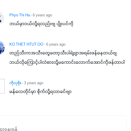
Phyo Thi Ha
- 6 years ago
ဘယ်မှာဝယ်လို့ရလည်းဗျ ပျိုးပင်ကို
KO THET HTUT OO
- 6 years ago
တည်သီးကအသီးတွေတော့သီးပါရဲ့ဗျာအရမ်းဖန်နေတယ်ဗျ
ဘယ်လိုကြောင့်ပါလဲစားလို့မကောင်းလောက်အောင်ကိုဖန်တာပါ
ကိုလှစိုး
- 3 years ago
မန်လေတိုင်မှာ စိုက်လို့ရလာခင်ဗျာ
ေးနွေးရန်