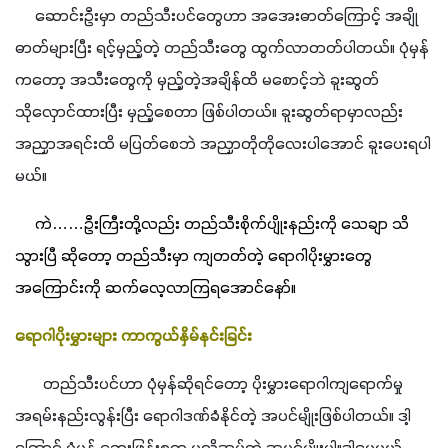
     ဆောင်းဦးမှာ တည်သီးပင်တွေဟာ အအေးဓာတ်ကြောင့် အချို
ဓာတ်များပြီး ရင့်မှည့်တဲ့ တည်သီးတွေ ထွက်လာတတ်ပါတယ်။ ပုံမှန်
ကတော့ အသီးတွေကို မှည့်တဲ့အချိန်ထိ မစောင့်ဘဲ ခူးဆွတ်
သိုလှောင်ထားပြီး မှည့်စေတာ ဖြစ်ပါတယ်။ ခူးဆွတ်ရာမှာလည်း 
အညှာအရင်းထိ မပြတ်စေဘဲ အညှာတိုတိုလေးပါအောင် ခူးပေးရပါ
မယ်။ 
  ကဲ……ဦးကြီးတို့လည်း တည်သီးစိုက်ပျိုးနည်းကို သေချာ သိ
သွားပြီ ဆိုတော့ တည်သီးမှာ ကျတတ်တဲ့ ရောဂါပိုးမွှားတွေ 
အကြောင်းကို ဆက်လေ့လာကြရအောင်နော်။
ရောဂါပိုးမွှားများ ကာကွယ်နှိမ်နင်းခြင်း
       တည်သီးပင်ဟာ ပုံမှန်ဆိုရင်တော့ ပိုးမွှားရောဂါကျရောက်မှု 
အရမ်းနည်းလွန်းပြီး ရောဂါဒဏ်ခံနိုင်တဲ့ အပင်မျိုးဖြစ်ပါတယ်။ ဒါ့