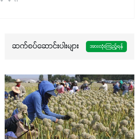
ဆက်စပ်ဆောင်းပါးများ
အားလုံးကြည့်ရန်