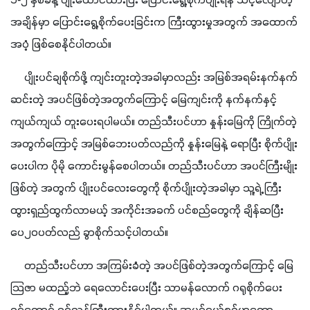
၁-၂ နှစ်ခန့် ပျိုးထောင်ထားပြီး ပြောင်းရွေ့စိုက်ပျိုးရန် သင့်လျော်တဲ့ 
အချိန်မှာ ပြောင်းရွေ့စိုက်ပေးခြင်းက ကြီးထွားမှုအတွက် အထောက်
အပံ့ ဖြစ်စေနိုင်ပါတယ်။
     ပျိုးပင်ချစိုက်ဖို့ ကျင်းတူးတဲ့အခါမှာလည်း အမြစ်အရမ်းနက်နက် 
ဆင်းတဲ့ အပင်ဖြစ်တဲ့အတွက်ကြောင့် မြေကျင်းကို နက်နက်နှင့် 
ကျယ်ကျယ် တူးပေးရပါမယ်။ တည်သီးပင်ဟာ နှုန်းမြေကို ကြိုက်တဲ့
အတွက်ကြောင့် အမြစ်ဘေးပတ်လည်ကို နှုန်းမြေနဲ့ ရောပြီး စိုက်ပျိုး
ပေးပါက ပိုမို ကောင်းမွန်စေပါတယ်။ တည်သီးပင်ဟာ အပင်ကြီးမျိုး
ဖြစ်တဲ့ အတွက် ပျိုးပင်လေးတွေကို စိုက်ပျိုးတဲ့အခါမှာ သူ့ရဲ့ ကြီး
ထွားရှည်ထွက်လာမယ့် အကိုင်းအခက် ပင်စည်တွေကို ချိန်ဆပြီး 
ပေ၂၀ပတ်လည် ခွာစိုက်သင့်ပါတယ်။
     တည်သီးပင်ဟာ အကြမ်းခံတဲ့ အပင်ဖြစ်တဲ့အတွက်ကြောင့် မြေ
သြဇာ မထည့်ဘဲ ရေလောင်းပေးပြီး သာမန်လောက် ဂရုစိုက်ပေး