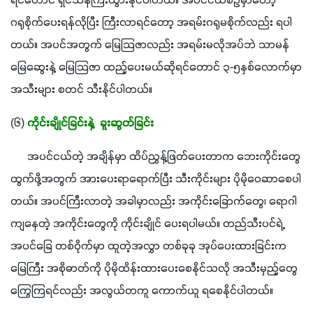
ရင်တောင် ရှင်သန်ကြီးထွားနိုင်ပါတယ်။ အပင်ငယ်စဉ်မှာတော့ 
ဂရုစိုက်ပေးရန်လိုပြီး ကြီးလာရင်တော့ အရမ်းဂရုမစိုက်လည်း ရပါ
တယ်။ ​အပင်အတွက် မြေသြဇာလည်း အရမ်းမလိုအပ်ဘဲ သာမန်
မြေဆွေးနဲ့ မြေသြဇာ ထည့်ပေးမယ်ဆိုရင်တောင် ၃-၅နှစ်လောက်မှာ 
အသီးများ စတင် သီးနိုင်ပါတယ်။
(၆) 
ကိုင်းချိုင်ခြင်းနဲ့  ခူးဆွတ်ခြင်း
      အပင်ငယ်တဲ့ အချိန်မှာ ထိပ်ညွှန့်ဖြတ်ပေးတာက ဘေးကိုင်းတွေ 
ထွက်ဖို့အတွက် အားပေးရာရောက်ပြီး သီးကိုင်းများ ပိုမိုဝေဆာစေပါ
တယ်။ အပင်ကြီးလာတဲ့ အခါမှာလည်း အကိုင်းခြောက်တွေ၊ ရောဂါ 
ကျနေတဲ့ အကိုင်းတွေကို ကိုင်းချိုင် ပေးရပါမယ်။ တည်သီးပင်ရဲ့ 
အပင်ခြေ တစ်ဝိုက်မှာ ထူတဲ့အလွှာ တစ်ခုခု အုပ်ပေးထားခြင်းက 
မြေကြီး အစိုဓာတ်ကို ပိုမိုထိန်းထားပေးစေနိုင်သလို အသီးမှည့်တွေ 
ကြွေကြရင်လည်း အလွယ်တကူ ကောက်ယူ ရစေနိုင်ပါတယ်။