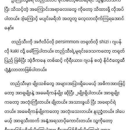
      ဦးကြီးတို့ရေ တည်သီးပင် စိုက်တော့မယ်ဆိုရင် သူနဲ့ပတ်သက်
ပြီး သိသင့်တဲ့ အကြောင်းအရာလေးတွေ ကိုတော့ သိထားဖို့ လိုအပ်
ပါတယ်။ ဒါ့ကြောင့် မပျင်းမရိဘဲ အတူတူ လေ့လာလိုက်ကြရအောင်
နော်။
      တည်သီးကို အင်္ဂလိပ်လို persimmon၊ တရုတ်လို shizi ၊ ဂျပန်
လို kaki လို့ ခေါ်ကြပါတယ်။ တည်သီးရဲ့ မူရင်းဒေသကတော့ တရုတ်
ပြည် ဖြစ်ပြီး အဲ့ဒီကနေ တစ်ဆင့် ကိုရီးယား၊ ဂျပန် စတဲ့ နိုင်ငံတွေဆီ 
ပျံ့နှံ့လာတာဖြစ်ပါတယ်။
     တည်သီးမှာ မျိုးသစ်တွေ အများအပြားရှိပေမယ့် အဓိကအားဖြင့်
တော့ အာရှမျိုးနဲ့ အမေရိကန်မျိုး ဆိုပြီး ၂မျိုးရှိပါတယ်။ အာရှမျိုး 
ကတော့ အလုံးကြီးတယ်။ ချိုတယ်။ အသားဖွယ် ပြီး အရောင်ရဲ
တယ်။ အမေရိကန်မျိုးကတော့ အလုံးသေးတယ်။ နူးညံ့တယ်။ ဒါပေ
မယ့် အာရှသီးထက် အနံ့အရသာပိုကောင်းတယ်။ သူ့ကိုတော့ 