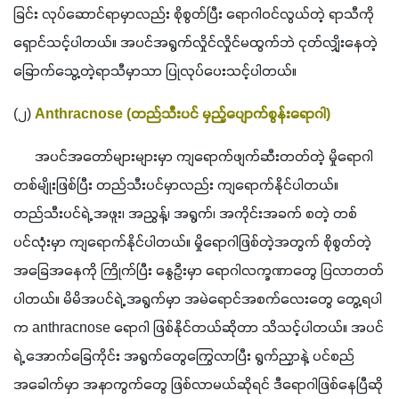
ခြင်း လုပ်ဆောင်ရာမှာလည်း စိုစွတ်ပြီး ရောဂါ၀င်လွယ်တဲ့ ရာသီကို 
ရှောင်သင့်ပါတယ်။ အပင်အရွက်လှိုင်လှိုင်မထွက်ဘဲ ငုတ်လျှိုးနေတဲ့ 
ခြောက်သွေ့တဲ့ရာသီမှာသာ ပြုလုပ်ပေးသင့်ပါတယ်။
(၂)
 Anthracnose (တည်သီးပင် မှည့်ပျောက်စွန်းရောဂါ)
      အပင်အတော်များများမှာ ကျရောက်ဖျက်ဆီးတတ်တဲ့ မှိုရောဂါ
တစ်မျိုးဖြစ်ပြီး တည်သီးပင်မှာလည်း ကျရောက်နိုင်ပါတယ်။ 
တည်သီးပင်ရဲ့ အဖူး၊ အညွှန့်၊ အရွက်၊ အကိုင်းအခက် စတဲ့ တစ်
ပင်လုံးမှာ ကျရောက်နိုင်ပါတယ်။ မှိုရောဂါဖြစ်တဲ့အတွက် စိုစွတ်တဲ့
အခြေအနေကို ကြိုက်ပြီး နွေဦးမှာ ရောဂါလက္ခဏာတွေ ပြလာတတ်
ပါတယ်။ မိမိအပင်ရဲ့ အရွက်မှာ အမဲရောင်အစက်လေးတွေ တွေ့ရပါ
က anthracnose ရောဂါ ဖြစ်နိုင်တယ်ဆိုတာ သိသင့်ပါတယ်။ အပင်
ရဲ့ အောက်ခြေကိုင်း အရွက်တွေကြွေလာပြီး ရွက်ညှာနဲ့ ပင်စည်
အခေါက်မှာ အနာကွက်တွေ ဖြစ်လာမယ်ဆိုရင် ဒီရောဂါဖြစ်နေပြီဆို