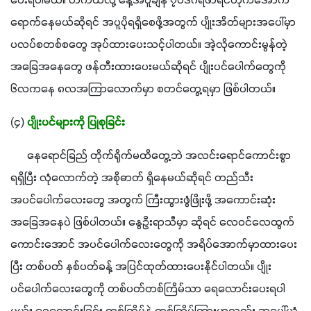
ပေးရပါမယ်။ တကယ်လို့ နေ့အပူချိန် ၇၀ဒီဂရီဖာရင်ဟိုက်အောက် 
ရောက်နေမယ်ဆိုရင် အပူပိုရရှိစေဖို့အတွက် ပျိုးအိတ်များအပေါ်မှာ 
ပလပ်စတစ်စတွေ အုပ်ထားပေးသင့်ပါတယ်။ အဲ့လိုကောင်းမွန်တဲ့ 
အခြေအနေတွေ ဖန်တီးထားပေးမယ်ဆိုရင် ပျိုးပင်ပေါက်တွေကို 
၆လကနေ ၈လအကြာလောက်မှာ စတင်တွေ့ရမှာ ဖြစ်ပါတယ်။
(၄) 
ပျိုးပင်များကို ပြုစုခြင်း
      နေရောင်ခြည် တိုက်ရိုက်မထိတွေ့ဘဲ အလင်းရောင်ကောင်းစွာ
ရရှိပြီး လုံလောက်တဲ့ အစိုဓာတ် ရှိနေမယ်ဆိုရင် တည်သီး
အပင်ပေါက်လေးတွေ အတွက် ကြီးထွားဖွံဖြိုးဖို့ အကောင်းဆုံး 
အခြေအနေပဲ ဖြစ်ပါတယ်။ နွေဦးရာသီမှာ ဆိုရင် လေ၀င်လေထွက်
ကောင်းအောင် အပင်ပေါက်လေးတွေကို အရိပ်အောက်မှာထားပေး
ပြီး တစ်ပတ် နှစ်ပတ်ခန့် အပြင်ထုတ်ထားပေးနိုင်ပါတယ်။ ပျိုး
ပင်ပေါက်လေးတွေကို တစ်ပတ်တစ်ကြိမ်သာ ရေလောင်းပေးရပါ