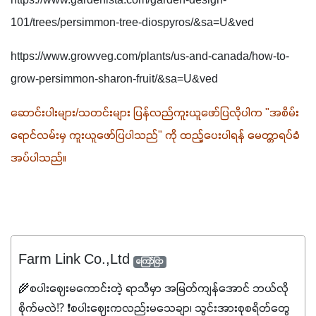
https://www.gardenista.com/garden-design-
101/trees/persimmon-tree-diospyros/&sa=U&ved
https://www.growveg.com/plants/us-and-canada/how-to-
grow-persimmon-sharon-fruit/&sa=U&ved
ဆောင်းပါးများ/သတင်းများ ပြန်လည်ကူးယူဖော်ပြလိုပါက "အစိမ်း
ရောင်လမ်းမှ ကူးယူဖော်ပြပါသည်" ကို ထည့်ပေးပါရန် မေတ္တာရပ်ခံ
အပ်ပါသည်။
Farm Link Co.,Ltd
ကြော်ငြာ
🌾စပါးဈေးမကောင်းတဲ့ ရာသီမှာ အမြတ်ကျန်အောင် ဘယ်လို
စိုက်မလဲ⁉️ ❗စပါးဈေးကလည်းမသေချာ၊ သွင်းအားစုစရိတ်တွေ