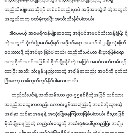
စီးပွားဖြစ်မစိုက်ပျိုးကြပါဘူး။ စီးပွားဖြစ်စိုက်ပျိုးကြတဲ့ အာရှ
တည်သီးမျိုးဟာဆိုရင် တစ်ပင်တည်းမှာပဲ အဖိုအမတွဲပါ တဲ့အတွက် 
အလွယ်တကူ ဝတ်မှုံကူးပြီး အသီးသီးနိုင်ပါတယ်။
    ဒါပေမယ့် အမေရိကန်မျိုးမှာတော့ အဖိုပင်အမပင်သီးသန့်ခွဲပြီး ရှိ
တဲ့အတွက် စိုက်ပျိုးမယ်ဆိုရင် အဖိုပင်ရော အမပင်ပါ ၂မျိုးလုံးစိုက်
ပေးထားဖို့ လိုအပ်မှာ ဖြစ်ပါတယ်။ တည်သီးပင်ဟာ စီးပွားဖြစ်ရော 
အလှစိုက်အပင်အဖြစ်ပါ စိုက်ပျိုးနိုင်တဲ့ အပြင် အပင်သက်တမ်းရင့်
လာပြီး အသီး သီးနှုန်းနည်းလာတဲ့ အချိန်မှာလည်း အပင်ကို ခုတ်လဲ
ပြီးတော့ သစ်ထုတ်လုပ်နိုင်ပါသေးတယ်။ 
      တည်သီးပင်ရဲ့ သက်တမ်းဟာ ၅၀-၇၅နှစ်ရှိတဲ့အပြင် သစ်သား
အရည်အသွေးကလည်း ကောင်းမွန်တာကြောင့် အပင်အိုသွားတဲ့
အခါမှာ သစ်မာအနေနဲ့ အသုံးပြုနေကြတာဖြစ်ပါတယ်။ စီးပွားဖြစ်
စိုက်ပျိုးနေကြတဲ့ တည်သီးတွေကို အသီးပုံစံပေါ်မူတည်ပြီး အမျိုး