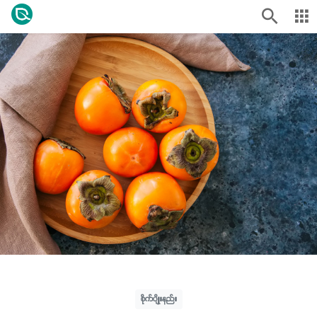
စိုက်ပျိုးနည်း