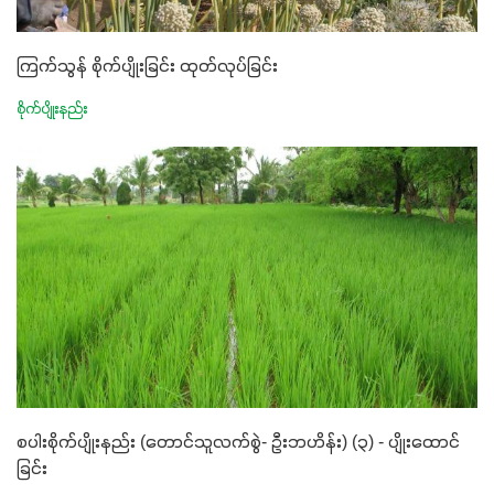
ကြက်သွန် စိုက်ပျိုးခြင်း ထုတ်လုပ်ခြင်း
စိုက်ပျိုးနည်း
စပါးစိုက်ပျိုးနည်း (တောင်သူလက်စွဲ- ဦးဘဟိန်း) (၃) - ပျိုးထောင်
ခြင်း