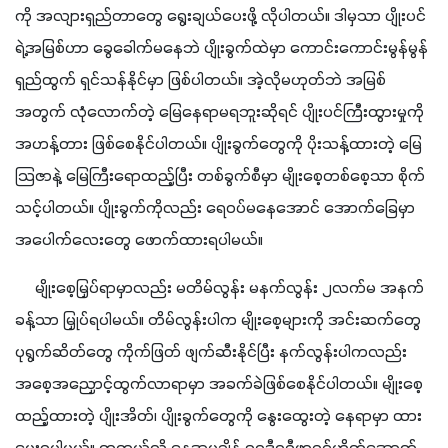
ကို အလျားရှည်တာတွေ ရွေးချယ်ပေးဖို့ လိုပါတယ်။ ဒါမှသာ ပျိုးပင်
ရဲ့အမြစ်ဟာ ခွေခေါက်မနေဘဲ ပျိုးခွက်ထဲမှာ ကောင်းကောင်းမွန်မွန် 
ရှည်ထွက် ရှင်သန်နိုင်မှာ ဖြစ်ပါတယ်။ အဲ့လိုမဟုတ်ဘဲ အမြစ်
အတွက် လုံလောက်တဲ့ မြေနေရာမရဘူးဆိုရင် ပျိုးပင်ကြီးထွားမှုကို 
အဟန့်တား ဖြစ်စေနိုင်ပါတယ်။ ပျိုးခွက်တွေကို ပိုးသန့်ထားတဲ့ မြေ
သြဇာနဲ့ မြေကြီးရောထည့်ပြီး တစ်ခွက်စီမှာ မျိုးစေ့တစ်စေ့သာ စိုက်
သင့်ပါတယ်။ ပျိုးခွက်ကိုလည်း ရေ၀ပ်မနေအောင် အောက်ခြေမှာ 
အပေါက်လေးတွေ ဖောက်ထားရပါမယ်။
     မျိုးစေ့မြှပ်ရာမှာလည်း မတိမ်လွန်း မနက်လွန်း ၂လက်မ အနက်
ခန့်သာ မြှုပ်ရပါမယ်။ တိမ်လွန်းပါက မျိုးစေ့များကို အင်းဆက်တွေ 
ပုရွက်ဆိတ်တွေ ကိုက်ဖြတ် ဖျက်ဆီးနိုင်ပြီး နက်လွန်းပါကလည်း 
အစေ့အညှောင့်ထွက်လာရာမှာ အခက်ခဲဖြစ်စေနိုင်ပါတယ်။ မျိုးစေ့
ထည့်ထားတဲ့ ပျိုးအိတ်၊ ပျိုးခွက်တွေကို နွေးထွေးတဲ့ နေရာမှာ ထား