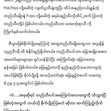
အစား ၂မျိုးလည်း ထပ်မံခွဲခြားနိုင်ပါသေးတယ်။ အဲ့ဒါတွေကတော့ 
Hachiya လို့ခေါ်တဲ့ ငရုတ်ပွသီးနဲ့တူပြီး ထိပ်အနည်းငယ်ချွန်တဲ့ 
တည်သီးမျိုးနဲ့ Fuyu လို့ခေါ်တဲ့ ခရမ်းချဉ်သီးလိုထိပ်၂ဖက် ပြားတဲ့ 
တည်သီးတို့ပဲ ဖြစ်ပါတယ်။ တည်သီးဟာ အေးတဲ့ရာသီ ကို 
ကြိုက်နှစ်သက်ပါတယ်။
     စီးပွားဖြစ်စိုက်ပျိုးနေကြတဲ့ အာရှတည်သီးမျိုးတွေဟာ အပူချိန်
သုညဒီဂရီ ထိ ခံနိုင်ရည်ရှိပါတယ်။ တည်သီးပင်ဟာ မြေအမျိုးအစား 
အတော်များများမှာ ရှင်သန်နိုင်ပြီး အကြိုက်ဆုံး မြေကတော့ 
နုန်းမြေပဲ ဖြစ်ပါတယ်။ မြေချဉ်တာကို နည်းနည်းပိုသဘောကျတဲ့ 
အပင်ဖြစ်ပြီး စိုက်ပျိုးဖို့ အသင့်တော်ဆုံး မြေချဉ်ငံဓာတ် ကတော့ 
၆.၅မှ ၇.၅အတွင်းပဲ ဖြစ်ပါတယ်။
 ကဲ.....အခုဆိုရင် တည်သီးပင်အကြောင်းလေးတွေကို သိသွားပြီ 
ဖြစ်တဲ့အတွက် ဘယ်လို စိုက်ပျိုးကြမလဲ ဆိုတာ ဆက်ကြည့်လိုက်