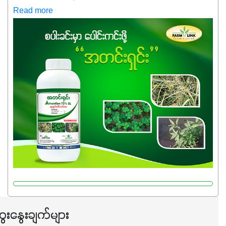
ကလည်း တက်နေတဲ့ဒီလိုအချိန်မှာ သွင်းအားစုဖိုးကို လျှော့ချပြီး
Read more
အထွက်နှုန်းကို ထိန်းထားနိုင်မှ ဦးကြီးတို့ အဆင်ပြေမှာနော် ✔️ဒါ
ကြောင့် ကိုယ်သုံးသမျှ ကိုယ့်အတွက်အကျိုးရစေမယ့်
အရည်အသွေးစိတ်ချရတဲ့ သွင်းအားစုပစ္စည်းတွေကိုပဲ ရွေးချယ်
သုံးသင့်ပါတယ်။
ေးနွေးချက်များ