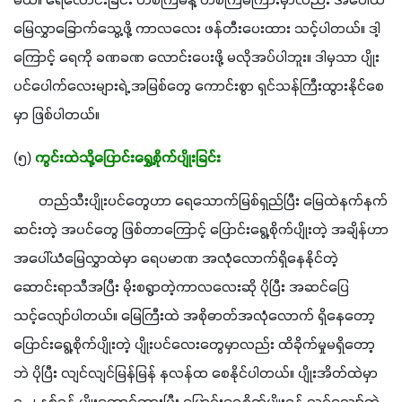
မယ်။ ရေလောင်းခြင်း တစ်ကြိမ်နဲ့ တစ်ကြိမ်ကြားမှာလည်း အပေါ်ယံ
မြေလွှာခြောက်သွေ့ဖို့ ကာလလေး ဖန်တီးပေးထား သင့်ပါတယ်။ ဒါ့
ကြောင့် ရေကို ခဏခဏ လောင်းပေးဖို့ မလိုအပ်ပါဘူး။ ဒါမှသာ ပျိုး
ပင်ပေါက်လေးများရဲ့ အမြစ်တွေ ကောင်းစွာ ရှင်သန်ကြီးထွားနိုင်စေ
မှာ ဖြစ်ပါတယ်။
(၅) 
ကွင်းထဲသို့ပြောင်းရွှေ့စိုက်ပျိုးခြင်း 
       တည်သီးပျိုးပင်တွေဟာ ရေသောက်မြစ်ရှည်ပြီး မြေထဲနက်နက်
ဆင်းတဲ့ အပင်တွေ ဖြစ်တာကြောင့် ပြောင်းရွေ့စိုက်ပျိုးတဲ့ အချိန်ဟာ 
အပေါ်ယံမြေလွှာထဲမှာ ရေပမာဏ အလုံလောက်ရှိနေနိုင်တဲ့ 
ဆောင်းရာသီအပြီး မိုးစရွာတဲ့ကာလလေးဆို ပိုပြီး အဆင်ပြေ 
သင့်လျော်ပါတယ်။ မြေကြီးထဲ အစိုဓာတ်အလုံလောက် ရှိနေတော့ 
ပြောင်းရွေ့စိုက်ပျိုးတဲ့ ပျိုးပင်လေးတွေမှာလည်း ထိခိုက်မှုမရှိတော့
ဘဲ ပိုပြီး လျင်လျင်မြန်မြန် နလန်ထ စေနိုင်ပါတယ်။ ပျိုးအိတ်ထဲမှာ 