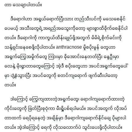
တာ သေချာပါတယ်။
     ဒီရောဂါဟာ အရွယ်ရောက်ပြီးသား တည်သီးပင်ကို မသေစေနိုင်
ပေမယ့် အသီးတွေရဲ့ အရည်အသွေးကိုတော့ များစွာထိခိုက်စေနိုင်ပါ
တယ်။ ဒီရောဂါကို ကာကွယ်ထိန်းချုပ်ဖို့အတွက် မိမိရဲ့ စိုက်ခင်းကို 
သန့်ရှင်းနေစေဖို့လိုပါတယ်။ anthracnose မှိုစပိုးမှုန် တွေဟာ ​
အရွက်ကြွေအမှိုက်တွေ ကြားမှာ ခိုအောင်းနေတတ်ပြီး နွေဦးမှာ 
လေနဲ့ မိုးရွာတာတွေကြောင့် အဲ့ဒီ စပိုးတွေဟာ အပင်အရွက်တွေပေါ်
မှာ ပျံ့နှံသွားပြီး အပင်တွေကို စတင်ကျရောက် ဖျက်ဆီးပါတော့
တယ်။ 
     ဒါကြောင့် ကြွေကျထားတဲ့အရွက်တွေ၊ ရောဂါကျရောက်ထားတဲ့
ကိုင်းတွေကို ဖြတ်ပြီးစုပုံကာ မီးရှို့ပစ်ရပါမယ်။ အပင်အတွက် လိုအပ်
တာထက် ရေပိုရနေတဲ့ အချိန်မှာ ဒီရောဂါကျရောက်နိုင်ချေ ပိုများပါ
တယ်။ အဲ့ဒါကြောင့် ရေကို လိုသလောက်ပဲ သွင်းပေးဖို့လိုပါတယ်။ 