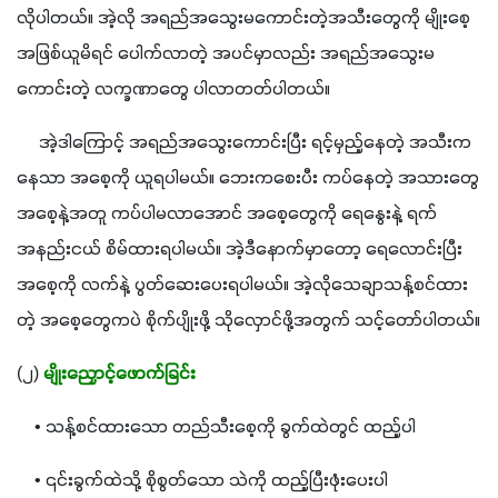
လိုပါတယ်။ အဲ့လို အရည်အသွေးမကောင်းတဲ့အသီးတွေကို မျိုးစေ့
အဖြစ်ယူမိရင် ပေါက်လာတဲ့ အပင်မှာလည်း အရည်အသွေးမ
ကောင်းတဲ့ လက္ခဏာတွေ ပါလာတတ်ပါတယ်။
     အဲ့ဒါကြောင့် အရည်အသွေးကောင်းပြီး ရင့်မှည့်နေတဲ့ အသီးက
နေသာ အစေ့ကို ယူရပါမယ်။ ဘေးကစေးပီး ကပ်နေတဲ့ အသားတွေ 
အစေ့နဲ့အတူ ကပ်ပါမလာအောင် အစေ့တွေကို ရေနွေးနဲ့ ရက်
အနည်းငယ် စိမ်ထားရပါမယ်။ အဲ့ဒီနောက်မှာတော့ ရေလောင်းပြီး 
အစေ့ကို လက်နဲ့ ပွတ်ဆေးပေးရပါမယ်။ အဲ့လိုသေချာသန့်စင်ထား
တဲ့ အစေ့တွေကပဲ စိုက်ပျိုးဖို့ သိုလှောင်ဖို့အတွက် သင့်တော်ပါတယ်။
(၂) 
မျိုးညှောင့်ဖောက်ခြင်း
    • သန့်စင်ထားသော တည်သီးစေ့ကို ခွက်ထဲတွင် ထည့်ပါ
    • ၎င်းခွက်ထဲသို့ စိုစွတ်သော သဲကို ထည့်ပြီးဖုံးပေးပါ