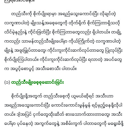
ကြရအောင်နော်။
      တည်သီးကို စိုက်ပျိုးရာမှာ အရည်သွေးကောင်းပြီး လိုချင်တဲ့
လက္ခဏာပါတဲ့ မျိုးသန့်အစေ့တွေကို တိုက်ရိုက် စိုက်ကြတာရှိသလို 
လိင်မဲ့နည်းနဲ့ ကိုင်းဖြတ်ပြီး စိုက်ကြတာတွေလည်း ရှိပါတယ်။ တချို့
ကလည်း သာမန်တည်သီးမျိုးပေါ်မှာ ကိုယ်ကြိုက်တဲ့ လက္ခဏာပါတဲ့ 
မျိုးနဲ့ အဖူးမြှုပ်တာတွေ၊ ကိုင်းကူးကိုင်းဆက်လုပ်တာတွေ ပြုလုပ်ပြီး 
စိုက်ပျိုးကြပါတယ်။ ကိုင်းကူးကိုင်းဆက်လုပ်ပြီး ရလာတဲ့ အပင်တွေ
က အပွင့်စောပွင့် အသီးစောသီး ပါတယ်။
(၁) 
တည်သီးမျိုးစေ့စုဆောင်းခြင်း
      စိုက်ပျိုးဖို့အတွက် တည်သီးစေ့ကို ယူမယ်ဆိုရင် အသီးဟာ 
အရည်အသွေးကောင်း​ပြီး ကောင်းကောင်းမွန်မွန် ရင့်မှည့်နေဖို့လိုပါ
တယ်။ ဒါ့အပြင် ငှက်တွေထိုးဆိတ် စားသောက်ထားတာတွေ၊ အသီး
ပေါ်မှာ ပုပ်နေတဲ့ အကွက်တွေနဲ့ အစိမ်းကွက် ပါတာတွေကို မရွေးမိဖို့ 