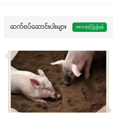
ဆက်စပ်ဆောင်းပါးများ
အားလုံးကြည့်ရန်