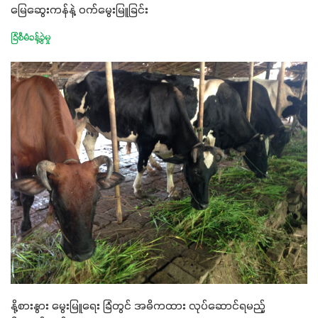
မြေဆွေးကန်နဲ့ ဝက်မွေးမြူခြင်း
ခြံစီမံခန့်ခွဲမှု
နို့စားနွား မွေးမြူရေး ခြံတွင် အဓိကထား လုပ်ဆောင်ရမည့်