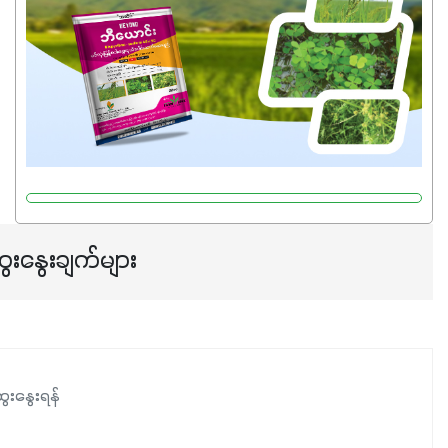
ေးနွေးချက်များ
ေးနွေးရန်