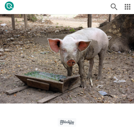
ခြံစီမံခန့်ခွဲမှု