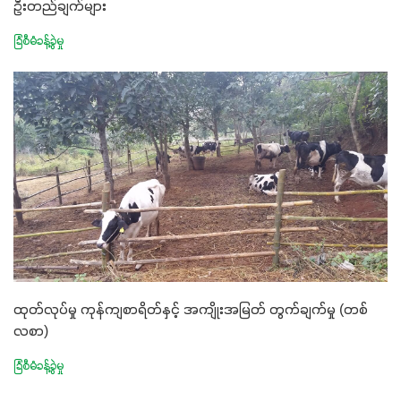
ဦးတည်ချက်များ
ခြံစီမံခန့်ခွဲမှု
ထုတ်လုပ်မှု ကုန်ကျစာရိတ်နှင့် အကျိုးအမြတ် တွက်ချက်မှု (တစ်
လစာ)
ခြံစီမံခန့်ခွဲမှု