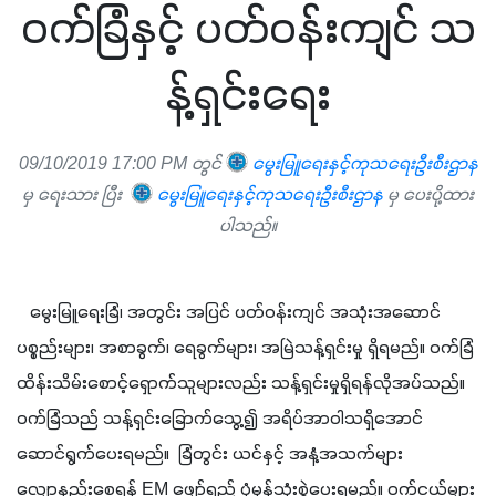
ဝက်ခြံနှင့် ပတ်ဝန်းကျင် သ
န့်ရှင်းရေး
09/10/2019 17:00 PM တွင်
မွေးမြူရေးနှင့်ကုသရေးဦးစီးဌာန
မှ ရေးသား ပြီး
မွေးမြူရေးနှင့်ကုသရေးဦးစီးဌာန
မှ ပေးပို့ထား
ပါသည်။
   မွေးမြူရေးခြံ၊ အတွင်း အပြင် ပတ်ဝန်းကျင် အသုံးအဆောင်
ပစ္စည်းများ၊ အစာခွက်၊ ရေခွက်များ၊ အမြဲသန့်ရှင်းမှု ရှိရမည်။ ဝက်ခြံ
ထိန်းသိမ်းစောင့်ရှောက်သူများလည်း သန့်ရှင်းမှုရှိရန်လိုအပ်သည်။ 
ဝက်ခြံသည် သန့်ရှင်းခြောက်သွေ့၍ အရိပ်အာဝါသရှိအောင် 
ဆောင်ရွက်ပေးရမည်။  ခြံတွင်း ယင်နှင့် အနံ့အသက်များ 
လျော့နည်းစေရန် EM ဖျော်ရည် ပုံမှန်သုံးစွဲပေးရမည်။ ဝက်ငယ်များ 