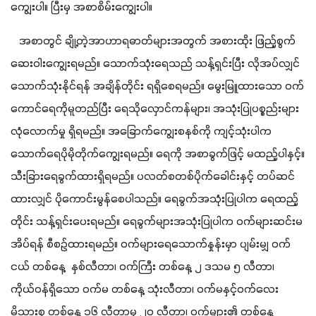
ကျွေးပါ။ ပြီးမှ အစာစိမ်းကျွေးပါ။ 
   အစာတွင် ချို့တဲ့အာဟာရဓာတ်များအတွက် အစားထိုး ဖြည့်စွက်
ဆေးဝါးကျွေးရမည်။ သောက်သုံးရေသည် သန့်ရှင်းပြီး လိုအပ်လျှင် 
သောက်သုံးနိုင်ရန် အချိန်တိုင်း ရရှိစေရမည်။ မွေးမြူထားသော ဝက်
ကောင်ရေကိုမူတည်ပြီး ရေသိုလှောင်ကန်များ၊ အသုံးပြုပစ္စည်းများ 
လုံလောက်မှု ရှိရမည်။ အခြောက်ကျွေးစနစ်ကို ကျင့်သုံးပါက 
သောက်ရေပိုမိုတိုက်ကျွေးရမည်။ ရေကို အစာခွက်ဖြင့် မထည့်ပါနှင့်။ 
သီးခြားရေခွက်ထားရှိရမည်။ ပလတ်စတစ်ပိုက်ခေါင်းနှင့် တပ်ဆင်
ထားလျှင် ပိုကောင်းမွန်စေပါသည်။ ရေခွက်အသုံးပြုပါက ရေထည့်
တိုင်း သန့်ရှင်းပေးရမည်။ ရေခွက်များအသုံးပြုပါက ဝက်များဆင်းမ
အိပ်ရန် စီစဉ်ထားရမည်။ ဝက်များရေသောက်နှုန်းမှာ ပျမ်းမျှ ဝက်
ငယ် တစ်နေ့  နှစ်လီတာ၊ ဝက်ကြီး တစ်နေ့ ၂ ဒသမ ၅ လီတာ၊ 
ကိုယ်ဝန်ရှိသော ဝက်မ တစ်နေ့ သုံးလီတာ၊ ဝက်မနှင့်ဝက်လေး
မိသားစု တစ်နေ့ ၁၆ လီတာမှ ၂၀ လီတာ၊ ဝက်များ၏ တစ်နေ့