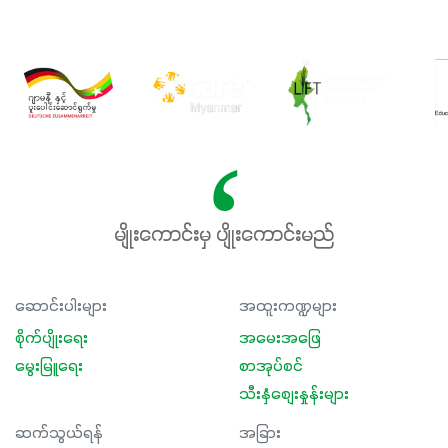
မျိုးကောင်းမှ ပျိုးကောင်းမည်
ဆောင်းပါးများ
အထူးကဏ္ဍများ
စိုက်ပျိုးရေး
အမေးအဖြေ
မွေးမြူရေး
စာအုပ်စင်
သီးနှံစျေးနှုန်းများ
ဆက်သွယ်ရန်
အခြား