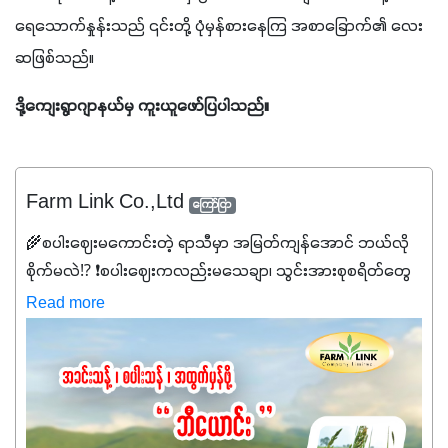
ရေသောက်နှုန်းသည် ၎င်းတို့ ပုံမှန်စားနေကြ အစာခြောက်၏ လေး
ဆဖြစ်သည်။
ဒို့ကျေးရွာဂျာနယ်မှ ကူးယူဖော်ပြပါသည်။
Farm Link Co.,Ltd
ကြော်ငြာ
🌾စပါးဈေးမကောင်းတဲ့ ရာသီမှာ အမြတ်ကျန်အောင် ဘယ်လို
စိုက်မလဲ⁉️ ❗စပါးဈေးကလည်းမသေချာ၊ သွင်းအားစုစရိတ်တွေ
ကလည်း တက်နေတဲ့ဒီလိုအချိန်မှာ သွင်းအားစုဖိုးကို လျှော့ချပြီး
Read more
အထွက်နှုန်းကို ထိန်းထားနိုင်မှ ဦးကြီးတို့ အဆင်ပြေမှာနော် ✔️ဒါ
ကြောင့် ကိုယ်သုံးသမျှ ကိုယ့်အတွက်အကျိုးရစေမယ့်
အရည်အသွေးစိတ်ချရတဲ့ သွင်းအားစုပစ္စည်းတွေကိုပဲ ရွေးချယ်
သုံးသင့်ပါတယ်။