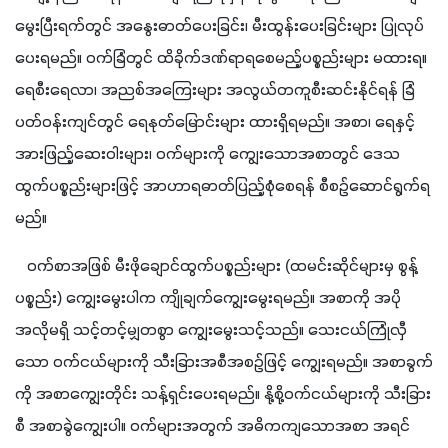
မွေးပြီးရက်တွင် အနွေးဓာတ်ပေးခြင်း၊ မီးထွန်းပေးခြင်းများ ပြုလုပ်
ပေးရမည်။ ဝက်ခြံတွင် ထိခိုက်ဒဏ်ရာရစေမည့်ပစ္စည်းများ မထားရ။ 
ရေစီးရေလာ၊ အညစ်အကြေးများ အလွယ်တကူစီးဆင်းနိုင်ရန် ခြံ
ပတ်ဝန်းကျင်တွင် ရေနုတ်မြောင်းများ ထားရှိရမည်။ အစာ၊ ရေနှင့် 
အားဖြည့်ဆေးဝါးများ၊ ဝက်များကို ကျွေးသောအစာတွင် ဒေသ
ထွက်ပစ္စည်းများဖြင့် အာဟာရဓာတ်ပြည့်စုံစေရန် စီစဉ်ဆောင်ရွက်ရ
မည်။ 
   ဝက်စာအဖြစ် မီးဖိုချောင်ထွက်ပစ္စည်းများ (ထမင်းဆိုင်များမှ စွန့်
ပစ္စည်း) ကျွေးမွေးပါက ကျိုချက်ကျွေးမွေးရမည်။ အစာကို အပို
အလိုမရှိ သင့်တင့်မျှတစွာ ကျွေးမွေးသင့်သည်။ သေးငယ်ကြုံလှီ
သော ဝက်ငယ်များကို သီးခြားအစီအစဉ်ဖြင့် ကျွေးရမည်။ အစာခွက်
ကို အစာကျွေးတိုင်း သန့်ရှင်းပေးရမည်။ နို့စို့ဝက်ငယ်များကို သီးခြား
စီ အစာခွဲကျွေးပါ။ ဝက်များအတွက် အဓိကကျသောအစာ အရင်