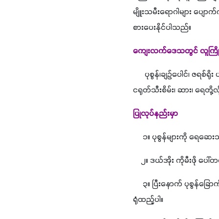
မျိူးသမီးရောဂါများ ပျောက်က
စားပေးနိုင်ပါသည်။
ကျေးလက်ဒေသတွင် လူကြိုက်မျ
      ပုစွန်၊ချဉ်ပေါင်၊ ဇရစ်ရိ
ငရုတ်သီးစိမ်း၊ ဆား၊ ရေတို
ပြုလုပ်နည်းမှာ 
     ၁။ ပုစွန်များကို ရေဆေး
    ၂။ ဒယ်အိုး ကိုမီးဖို ပေ
     ၃။ ပြီးနောက် ပုစွန်ခြော
ရုံထည့်ပါ။