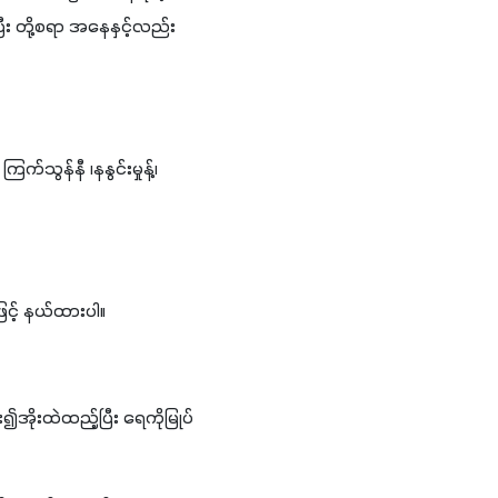
ီး တို့စရာ အနေနှင့်လည်း 
ြက်သွန်နီ ၊နနွင်းမှုန့်၊ 
ဖြင့် နယ်ထားပါ။
ူး၍အိုးထဲထည့်ပြီး ရေကိုမြုပ်