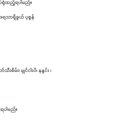
ုပ်ရုံထည့်ရပါမည်။
သာရှိဖွယ် ပုစွန် 
သီးစိမ်း၊ မျှင်ငါးပိ၊ နနွင်း ၊
းရပါမည်။