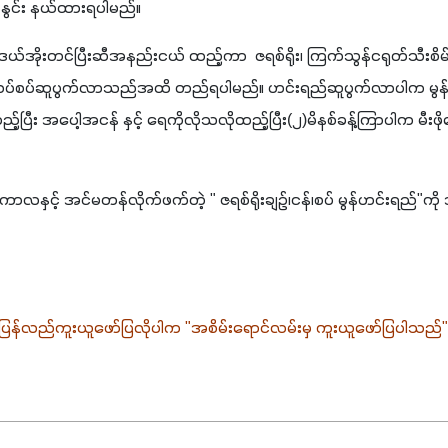
ား၊နနွင်း နယ်ထားရပါမည်။
်သို့ ဒယ်အိုးတင်ပြီးဆီအနည်းငယ် ထည့်ကာ  ဇရစ်ရိုး၊ ကြက်သွန်ငရုတ်သီးစိမ်
့်ပြီး ရေစပ်စပ်ဆူပွက်လာသည်အထိ တည်ရပါမည်။ ဟင်းရည်ဆူပွက်လာပါ
်ပြီး အပေါ့အငန် နှင့် ရေကိုလိုသလိုထည့်ပြီး(၂)မိနစ်ခန့်ကြာပါက မီးဖိုပေ
သီကာလနှင့် အင်မတန်လိုက်ဖက်တဲ့ " ဇရစ်ရိုးချဉ်၊ငန်၊စပ် မွန်ဟင်းရည်"ကို
ပြန်လည်ကူးယူဖော်ပြလိုပါက 
"
အစိမ်းရောင်လမ်းမှ ကူးယူဖော်ပြပါသည်
"