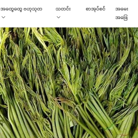
အထွေထွေ ဗဟုသုတ
သတင်း
စာအုပ်စင်
အမေး
အဖြေ