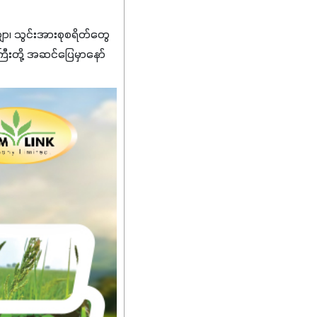
၊ သွင်းအားစုစရိတ်တွေ
ကြီးတို့ အဆင်ပြေမှာနော်
်းတွေကိုပဲ ရွေးချယ်သုံး