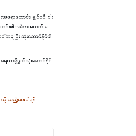
းအရောထောင်း၊ မျှင်ငပိ၊ ငါး 
က မွန်ဟင်း၏အဓိကအသက် မ
ါ်ကချပြီး သုံးဆောင်နိုင်ပါ
 အရသာရှိဖွယ်သုံးဆောင်နိုင်
 
ကို ထည့်ပေးပါရန် 