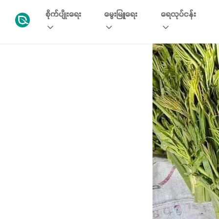
စိုက်ပျိုးရေး
မွေးမြူရေး
ရေလုပ်ငန်း