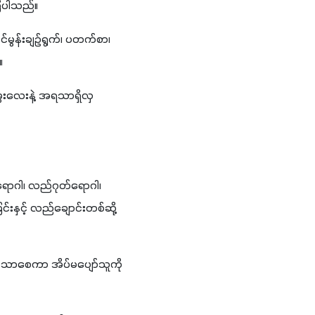
ကြပါသည်။
င်မွန်းချဉ်ရွက်၊ ပတက်စာ၊ 
။
ွှေးလေးနဲ့ အရသာရှိလှ
်ရောဂါ၊ လည်ဂုတ်ရောဂါ၊ 
်းနှင့် လည်ချောင်းတစ်ဆို့
သက်သာစေကာ အိပ်မပျော်သူကို 