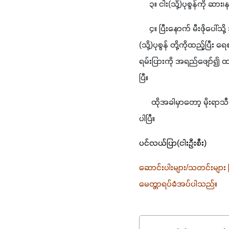
     ၃။ ငါး(သို့)ပုစွန်ကို ဆ
     ၄။ ပြီးနောက် မီးဖိုပေါ
(သို့)ပုစွန် တို့ကိုထည
ရမ်းပြားကို အရည်ဖျော်၍ ထည့
ပြီ။
      ထိုအခါမှာတော့ မိုးရာ
ပါပြီ။
ပင်လယ်ပြာ(ငါးဦးစီး)
ဆောင်းပါးများ
/
သတင်းများ 
မေတ္တာရပ်ခံအပ်ပါသည်။