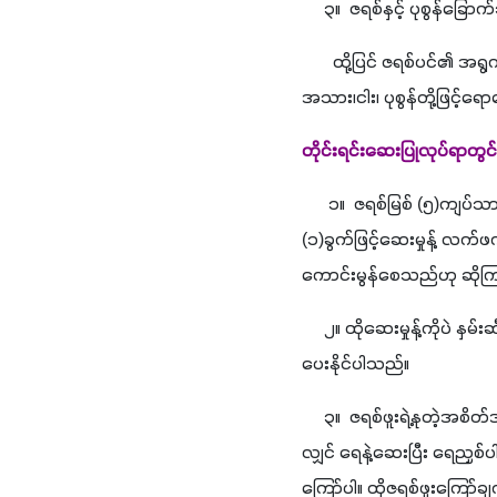
     ၃။  ဇရစ်နှင့် ပုစွန်
       ထို့ပြင် ဇရစ်ပင်၏ အ
အသား၊ငါး၊ ပုစွန်တို့ဖြင့
တိုင်းရင်းဆေးပြုလုပ်ရာတွ
      ၁။  ဇရစ်မြစ် (၅)ကျပ်သာ
(၁)ခွက်ဖြင့်ဆေးမှုန့် လက
ကောင်းမွန်စေသည်ဟု ဆို
     ၂။ ထိုဆေးမှုန့်ကိုပဲ နှ
ပေးနိုင်ပါသည်။
     ၃။  ဇရစ်ဖူးရဲ့နုတဲ့အ
လျှင် ရေနဲ့ဆေးပြီး ရေညှစ်ပါ
ကြော်ပါ။ ထိုဇရစ်ဖူးကြော်ခ