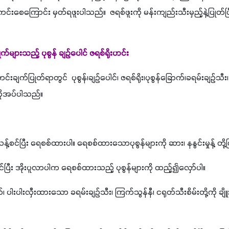
င်းစေကြောင်း မှတ်ရဖူးပါသည်။  ဇရစ်ဖူးကို မန်းကျည်းသီးမှည့်နဲ့ပြုတ်ပြ
ားသည့် ပုစွန် ချဉ်ပေါင် ဇရစ်ရိုးဟင်း
ုး ဟင်းချက်ပြုတ်ရာတွင်  ပုစွန်၊ချဉ်ပေါင်၊ ဇရစ်ရိုး၊ပုစွန်ခြောက်၊ခရမ်းချဉ်သီး၊ က
့လိုအပ်ပါသည်။
သန့်စင်ပြီး ရေစစ်ထားပါ။ ရေစစ်ထားသောပုစွန်များကို ဆား၊ နနွင်းမှုန့် တို့
ါ်တင်ပြီး အိုးပူလာပါက ရေစစ်ထားသည့် ပုစွန်များကို ထည့်၍လှော်ပါ။
က်၊ ပါးပါးလှီးထားသော ခရမ်းချဉ်သီး၊ ကြက်သွန်နီ၊ ငရုတ်သီးစိမ်းတို့ကို ချိ