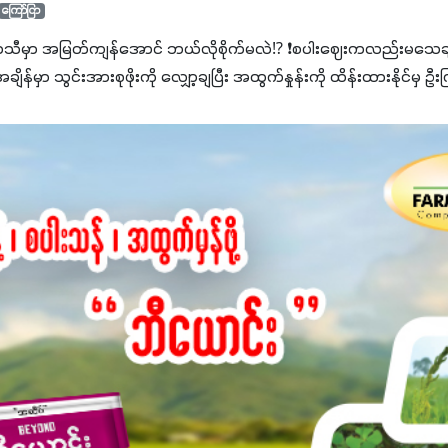
ကြော်ငြာ
ာသီမှာ အမြတ်ကျန်အောင် ဘယ်လိုစိုက်မလဲ⁉️ ❗စပါးဈေးကလည်းမသေချာ
မှာ သွင်းအားစုဖိုးကို လျှော့ချပြီး အထွက်နှုန်းကို ထိန်းထားနိုင်မှ ဦး
ျှ ကိုယ့်အတွက်အကျိုးရစေမယ့် အရည်အသွေးစိတ်ချရတဲ့ သွင်းအားစုပစ္စည