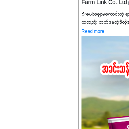
Farm Link Co.,Ltd
🌾စပါးဈေးမကောင်းတဲ့ ရ
ကလည်း တက်နေတဲ့ဒီလိုအချိန်
✔️ဒါကြောင့် ကိုယ်သုံးသမ
Read more
သင့်ပါတယ်။