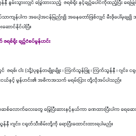
န်နီ နွမ်းသွားလျှင် ခြွေထားသည့်  ဇရစ်ရိုး နှင့်ချဉ်ပေါင်ကိုထည့်ပြီး ရေမြ
စပ်သာကျန်ပါက အပေါ့အငန်မြည်း၍ အနေတော်ဖြစ်လျှင် မီးဖိုပေါ်မှချ၍ အရ
ံးဆောင်နိုင်ပါပြီ။
ရစ်ရိုး ချဉ်ငံစပ်မွန်ဟင်း
်  ဇရစ်၊ ငါး (သို့)ပုစွန်တမျိူးမျိူး ၊ ကြက်သွန်ဖြူ ၊ ကြက်သွန်နီ ၊ ဂျင်း၊ ငရုတ်
်နှင့် မွန်ဟင်း၏ အဓိကအသက် မရမ်းပြား တို့လိုအပ်ပါသည်။
ု လက်တဆစ်လောက်လေးတွေ ခြွေပြီးဆားနှင့်နယ်ကာ ခဏထားပြီးပါက ရေဆေ
ွန်နီ ၊ဂျင်း၊ ငရုတ်သီးစိမ်းတို့ကို ရောပြီးထောင်းထားရပါမည်။