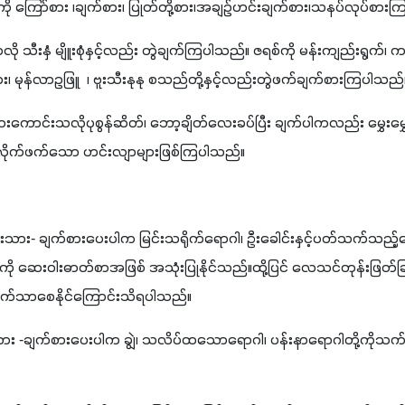
 ကြော်စား ၊ချက်စား၊ ပြုတ်တို့စား၊အချဉ်ဟင်းချက်စား၊သနပ်လုပ်စား
လို သီးနှံ မျိူးစုံနှင့်လည်း တွဲချက်ကြပါသည်။ ဇရစ်ကို မန်းကျည်းရွက်၊ က
၊ မုန်လာဥဖြူ  ၊ ဗူးသီးနုနု စသည်တို့နှင့်လည်းတွဲဖက်ချက်စားကြပါသည်
 စားကောင်းသလိုပုစွန်ဆိတ်၊ ဘော့ချိတ်လေးခပ်ပြီး ချက်ပါကလည်း မွှေးမ
န်လိုက်ဖက်သော ဟင်းလျာများဖြစ်ကြပါသည်။
ါးကြင်းသား- ချက်စားပေးပါက မြင်းသရိုက်ရောဂါ၊ ဦးခေါင်းနှင့်ပတ်သက်သည့
ကို ဆေးဝါးဓာတ်စာအဖြစ် အသုံးပြုနိုင်သည်။ထို့ပြင် လေသင်တုန်းဖြတ်ခြင
က်သာစေနိုင်ကြောင်းသိရပါသည်။
းရင်းသား -ချက်စားပေးပါက ချွဲ၊ သလိပ်ထသောရောဂါ၊ ပန်းနာရောဂါတို့ကို