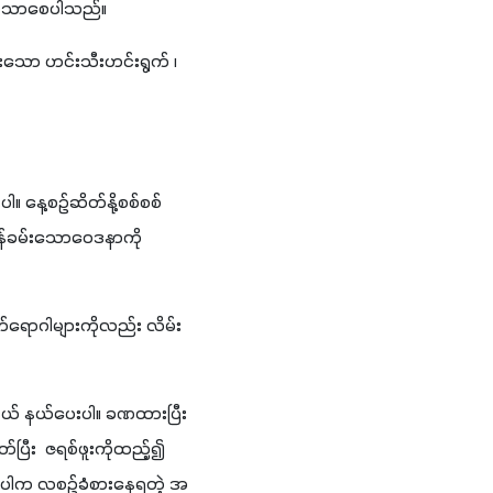
 သက်သာစေပါသည်။
ခြားသော ဟင်းသီးဟင်းရွက် ၊
ါ။ နေ့စဉ်ဆိတ်နို့စစ်စစ် 
ုန်ခမ်းသောဝေဒနာကို 
ြောက်ရောဂါများကိုလည်း လိမ်း
ည်းငယ် နယ်ပေးပါ။ ခဏထားပြီး
တ်ပြီး  ဇရစ်ဖူးကိုထည့်၍ 
းပေးပါက လစဉ်ခံစားနေရတဲ့ အ