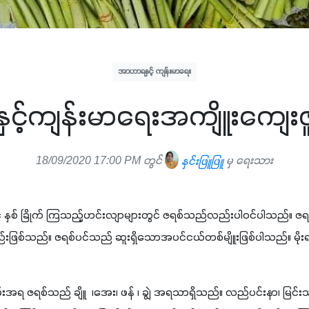
အာဟာရနှင့် ကျန်းမာရေး
နှင့်ကျန်းမာရေးအကျိူးကျေးဇူ
18/09/2020 17:00 PM တွင်
နှင်းဖြူဖြူ
မှ ရေးသား
နှစ် ခြိုက် ကြသည့်ဟင်းလျာများတွင် ဇရစ်သည်လည်းပါဝင်ပါသည်။ ဇရစ်မှ
်သည်။ ဇရစ်ပင်သည် ဆူးရှိသောအပင်ငယ်တစ်မျိူးဖြစ်ပါသည်။ မိုးရာသ
ျမ်းအရ ဇရစ်သည် ချိူ  ၊အေး၊ ဖန် ၊ ချွဲ အရသာရှိသည်။ လည်ပင်းနာ၊ မြင်းသ