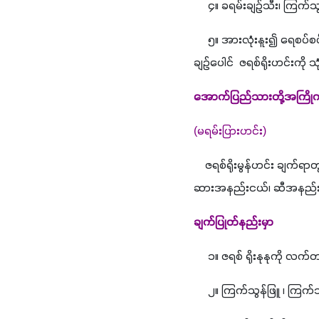
     ၄။ ခရမ်းချဉ်သီး၊ ကြက်သွ
     ၅။ အားလုံးနူး၍ ရေစပ်
ချဉ်ပေါင်  ဇရစ်ရိုးဟင်းကို သု
အောက်ပြည်သားတို့အကြိုက် ဇ
(မရမ်းပြားဟင်း)
    ဇရစ်ရိုးမွန်ဟင်း ချက်ရာတွင
ဆားအနည်းငယ်၊ ဆီအနည်းငယ
ချက်ပြုတ်နည်းမှာ 
     ၁။ ဇရစ် ရိုးနုနုကိ
     ၂။ ကြက်သွန်ဖြူ ၊ ကြက်သ