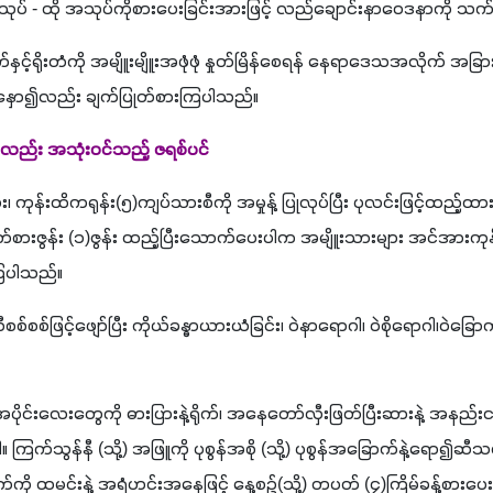
ခြောက်သုပ် - ထို အသုပ်ကိုစားပေးခြင်းအားဖြင့် လည်ချောင်းနာဝေဒနာကို
ရွက်နှင့်ရိုးတံကို အမျိူးမျိူးအဖုံဖုံ နှုတ်မြိန်စေရန် နေရာဒေသအလိုက် အ
်ရောနှော၍လည်း ချက်ပြုတ်စားကြပါသည်။
င်လည်း အသုံးဝင်သည့် ဇရစ်ပင်
း၊ ကုန်းထိကရုန်း(၅)ကျပ်သားစီကို အမှုန့် ပြုလုပ်ပြီး ပုလင်းဖြင့်ထည့်ထားပ
်ဖက်စားဇွန်း (၁)ဇွန်း ထည့်ပြီးသောက်ပေးပါက အမျိူးသားများ အင်အားက
ကြပါသည်။
မ်းဆီစစ်စစ်ဖြင့်ဖျော်ပြီး ကိုယ်ခန္ဓာယားယံခြင်း၊ ဝဲနာရောဂါ၊ ဝဲစိုရောဂါ၊ဝဲခ
စိတ်အပိုင်းလေးတွေကို ဓားပြားနဲ့ရိုက်၊ အနေတော်လှီးဖြတ်ပြီးဆားနဲ့ အန
။ ကြက်သွန်နီ (သို့) အဖြူကို ပုစွန်အစို (သို့) ပုစွန်အခြောက်နဲ့ရော၍ဆီသ
ျက်ကို ထမင်းနဲ့ အရံဟင်းအနေဖြင့် နေ့စဉ်(သို့) တပတ် (၄)ကြိမ်ခန့်စာ