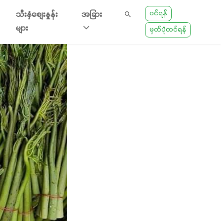
ဝင်ရန်
သီးနှံစျေးနှုန်း
အခြား
များ
မှတ်ပုံတင်ရန်