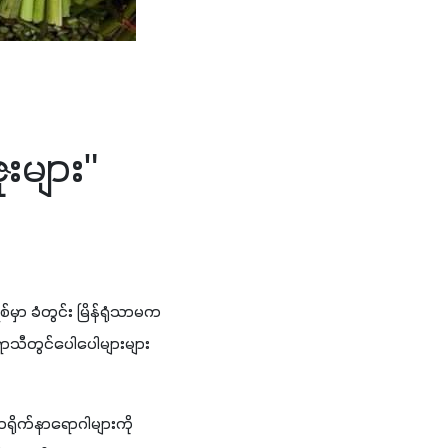
းများ"
ာ ခံတွင်း မြိန်ရုံသာမက 
ီတွင်ပေါပေါများများ 
ရိုက်နာရောဂါများကို 