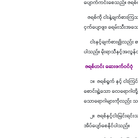
ပျောက်ကင်းစေသည်။ ဇရစ်ကို
   ဇရစ်ကို ငါးနဲ့ချက်စားကြသ
ငှက်ပျောဖူး၊ ခရမ်းသီးအသေး
     ငါးနှင့်ချက်စား၍လည်း
ပါသည်။ မိုးရာသီနှင့်အလွ
 ဇရစ်ဟင်း ဆေးဖက်ဝင်ပုံ
     ၁။  ဇရစ်ရွက် နှင့် င
စောင်းရွဲ့သော လေရောဂါတို့
သောရောဂါများကိုလည်း သ
     ၂။  ဇရစ်နှင့်ငါးမြင်
အိပ်ပျော်စေနိုင်ပါသည်။