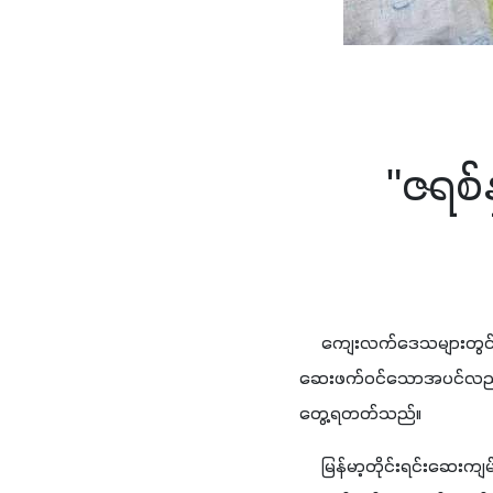
"ဇရစ်
     ကျေးလက်ဒေသများတွင် 
ဆေးဖက်ဝင်သောအပင်လည်းဖြစ
တွေ့ရတတ်သည်။
     မြန်မာ့တိုင်းရင်းဆေးက