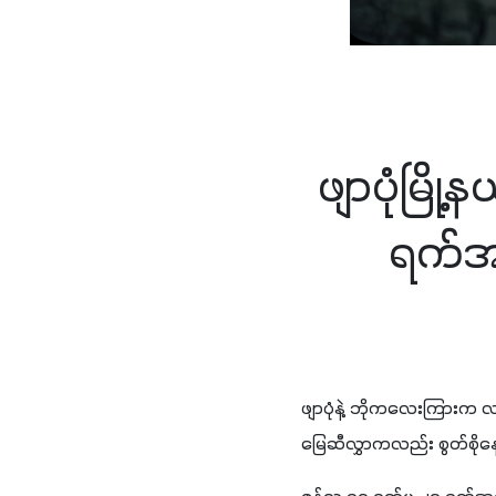
ဖျာပုံမြို
ရက်အတ
ဖျာပုံနဲ့ ဘိုကလေးကြားက လယ
မြေဆီလွှာကလည်း စွတ်စို