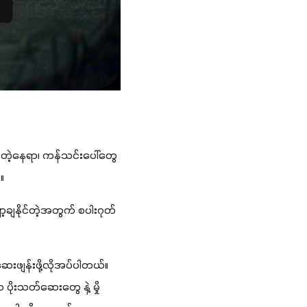
့နီးတဲ့နေရာ၊ ကန်သင်းပေါ်တွေ
။
ာ့ချနိုင်တဲ့အတွက် စပါးဂုတ်
းဖျန်းဖို့လိုအပ်ပါတယ်။ 
ပိုးသတ်ဆေးတွေ နဲ့ မှို