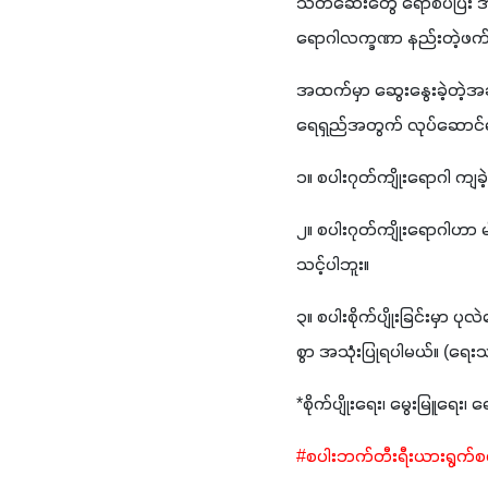
သတ်ဆေးတွေ ရောစပ်ပြီး အသ
ရောဂါလက္ခဏာ နည်းတဲ့ဖက်ကစ
အထက်မှာ ဆွေးနွေးခဲ့တဲ့အ
ရေရှည်အတွက် လုပ်ဆောင
၁။ စပါးဂုတ်ကျိုးရောဂါ ကျခဲ့တ
၂။ စပါးဂုတ်ကျိုးရောဂါဟာ မျ
သင့်ပါဘူး။
၃။ စပါးစိုက်ပျိုးခြင်းမှာ
စွာ အသုံးပြုရပါမယ်။ (ရေးသ
*စိုက်ပျိုးရေး၊ မွေးမြူရေး
#စပါးဘက်တီးရီးယားရွက်စင