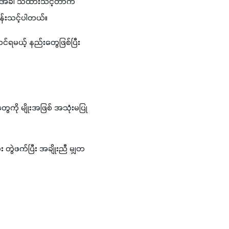
တဲ့အခါ သိထားသင့်တာက 
န်းသင့်ပါတယ်။
ရမယ့် နည်းတွေဖြစ်ပြီး 
ွေကို မျိုးအဖြစ် အသုံးမပြု
 တွဲဖက်ပြီး အချိုးညီ မျှတ