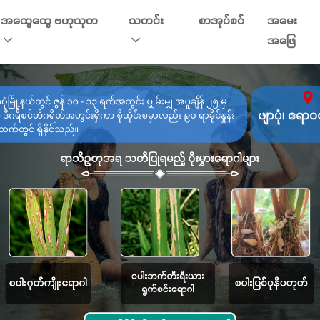
အထွေထွေ ဗဟုသုတ
သတင်း
စာအုပ်စင်
အမေး
အဖြေ