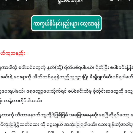
ကွယ်ကုသနည်း
ဏာပါတဲ့ စပါးပင်တွေကို နှုတ်(သို့) ရိတ်ပစ်ရပါမယ်။ ရိတ်ပြီး စပါးခင်းနဲ
ါးခင်းနဲ့ ဝေးရာကို အိတ်တစ်ခုခုနဲ့ထည့်ယူသွားပြီး မီးရှို့ဖျက်ဆီးပစ်ရပါမယ်
ာ့ပေးရပါမယ်။ ရေလျှော့ပေးလိုက်ရင် စပါးခင်းထဲမှ စိုထိုင်းဆတွေကို လျှေ
ည်း ဟန့်တားနိုင်ပါတယ်။
ေတာကို သိတာနောက်ကျလို့ပဲဖြစ်ဖြစ် အခြေအနေဆိုးနေပြီဆိုရင်တော့ ဆေ
ုံးပြန့်မှိုသတ်ဆေး ကို ရွေးချယ် အသုံးပြုရပါမယ်။ ဆေးဖျန်းတဲ့အခါမှာ 