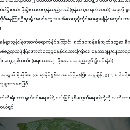
ထိ ရက်သတ္တပတ် ၂ ပတ်တာကာလအတွင်းမှာ အရှေ့ ၁ ပတ်က မိုးအားလျေ
နိုင်ပါဦးမယ်။ မိုးဦးကာလကုန်သည်အထိ(ဇွန်လ ၃၀ ရက် အထိ) အခုလို စွတ်စို
င်နေကြရဦးမှာမို့ အပင်တွေအပေါ်လေထုစိုထိုင်းဆများချိန်အတွင်း သက်
။
ံမှန်ရွာသွန်းမြဲအောက်ရောက်နိုင်ကြောင်း၊ ရက်ဝေးခန့်မှန်းချက်တွေမှာ မို
စဉ်ရွာသွန်းမြဲအောက်လျော့နေနိုင်သေးကြောင်း၊ နေသာချိန်/နေသာရက် နည်းပ
 တွေ့ရပါတယ်။ (ရေးသားသူ - မိုးလေဝသပညာရှင် ဦးဝင်းနိုင်)
က် စိုထိုင်းစ ၉၀ ရာခိုင်နှုန်းအထက်ရှိနေပြီး အပူချိန် ၂၅ -၂၈ ဒီဂရီစင
င်သူများအနေဖြင့် 
က်တီးရီးယား ရွက်စင်းရောဂါနဲ့ စပါးမြစ်ဖုနီမတုတ်ရောဂါတို့ကို သတိထာ
ယ်ရှင် 