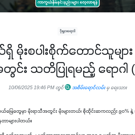
ပိုးမွှားရောဂါ
့နယ်ရှိ မိုးစပါးစိုက်တောင်သူမျာ
ွင်း သတိပြုရမည့် ရောဂါ (၃)
10/06/2025 19:46 PM တွင်
အစိမ်းရောင်လမ်း
မှ ရေးသား
်မြေတွေမှာ မိုးရာသီအတွင်း မိုးများတယ်၊ စိုထိုင်းဆကလည်း ၉၀% နဲ့ ၁
နေတာများပါတယ်။ 