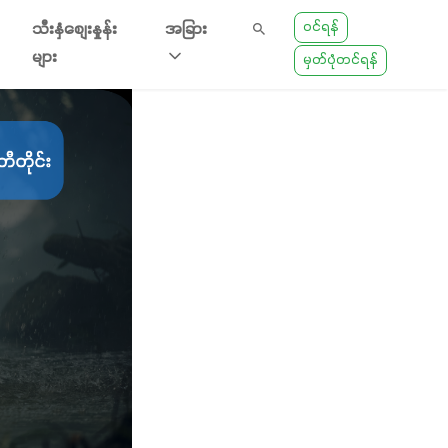
ဝင်ရန်
သီးနှံစျေးနှုန်း
အခြား
များ
မှတ်ပုံတင်ရန်