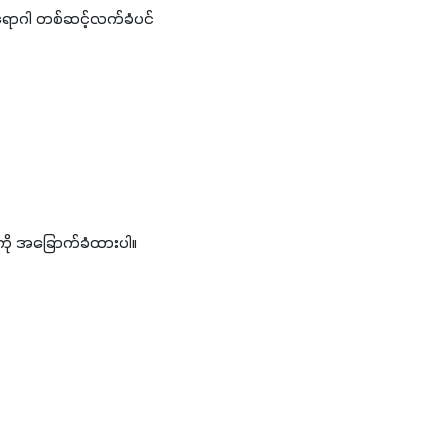
၊ ရောဂါ တစ်ဆင့်လက်ခံပင်
ကို အခြောက်ခံထားပါ။ 