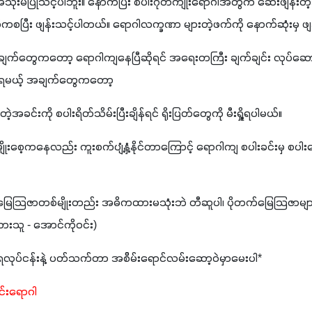
ုံးမပြုသင့်ပါဘူး။ နောက်ပြီး စပါးဂုတ်ကျိုးရောဂါအတွက် ဆေးဖျန်း
ပြီး ဖျန်းသင့်ပါတယ်။ ရောဂါလက္ခဏာ များတဲ့ဖက်ကို နောက်ဆုံးမှ ဖျ
ချက်တွေကတော့ ရောဂါကျနေပြီဆိုရင် အရေးတကြီး ချက်ချင်း လုပ်ဆောင်
်ရမယ့် အချက်တွေကတော့
ဲ့အခင်းကို စပါးရိတ်သိမ်းပြီးချိန်ရင် ရိုးပြတ်တွေကို မီးရှို့ရပါမယ်။
ိုးစေ့ကနေလည်း ကူးစက်ပျံ့နှံ့နိုင်တာကြောင့် ရောဂါကျ စပါးခင်းမှ စပါးတ
 ပုလဲမြေသြဇာတစ်မျိုးတည်း အဓိကထားမသုံးဘဲ တီဆူပါ၊ ပိုတက်မြေသြဇာများ
ားသူ - အောင်ကိုဝင်း)
၊ ရေလုပ်ငန်းနဲ့ ပတ်သက်တာ အစိိမ်းရောင်လမ်းဆော့ဝဲမှာမေးပါ*
်းရောဂါ