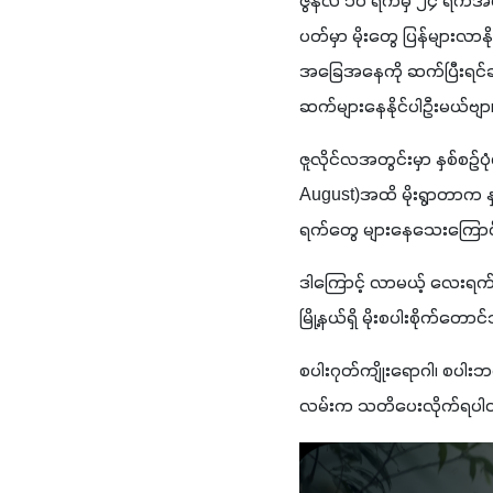
ဇွန်လ ၁၀ ရက်မှ ၂၄ ရက်အ
ပတ်မှာ မိုးတွေ ပြန်များလာ
အခြေအနေကို ဆက်ပြီးရင်ဆို
ဆက်များနေနိုင်ပါဦးမယ်ဗျာ
ဇူလိုင်လအတွင်းမှာ နှစ်စဉ်ပု
August)အထိ မိုးရွာတာက နှစ်
ရက်တွေ များနေသေးကြောင်း
ဒါကြောင့် လာမယ့် လေးရက်အတွ
မြို့နယ်ရှိ မိုးစပါးစိုက်တော
စပါးဂုတ်ကျိုးရောဂါ၊ စပါးဘ
လမ်းက သတိပေးလိုက်ရပါတ