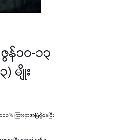
း ဇွန်၁၀-၁၃
 မျိုး
၀၀% ကြားမှာအမြဲရှိနေပြီး 