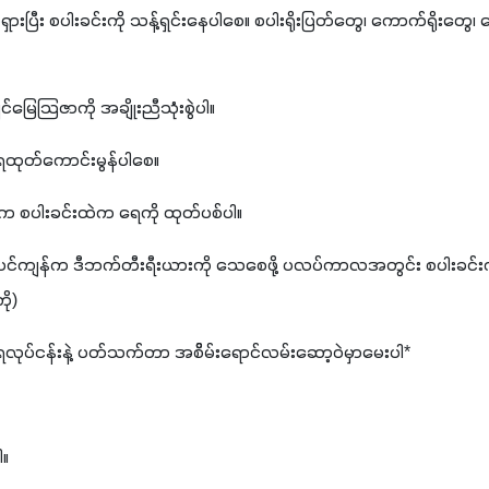
ှားပြီး စပါးခင်းကို သန့်ရှင်းနေပါစေ။ စပါးရိုးပြတ်တွေ၊ ကောက်ရိုးတွေ
င်မြေသြဇာကို အချိုးညီသုံးစွဲပါ။
ာ ရေထုတ်ကောင်းမွန်ပါစေ။ 
ရပါက စပါးခင်းထဲက ရေကို ထုတ်ပစ်ပါ။
ြွင်းပင်ကျန်က ဒီဘက်တီးရီးယားကို သေစေဖို့ ပလပ်ကာလအတွင်း စပါးခင်း
ု) 
၊ ရေလုပ်ငန်းနဲ့ ပတ်သက်တာ အစိိမ်းရောင်လမ်းဆော့ဝဲမှာမေးပါ*
ါ။