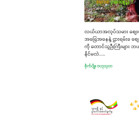
လယ်ယာအလုပ်သမား စျေး
အခြေအနေနဲ့ ဌားရမ်းခ စျေးနှ
ကို တောင်သူဉီးကြီးများ ဘယ်
နိုင်မလဲ.....
စိုက်ပျိုး ဗဟုသုတ