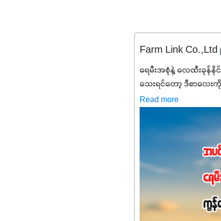
Farm Link Co.,Ltd
ရေမီးအစုံနဲ့ လေထီးခုန်နို
သေးရင်တော့ ဒီစာလေးကို
မစ်အက်စစ်တို့ အချိုးက
Read more
နိုက်ထရိုဂျင် 19%ပါဝင်တဲ
ချက်လုပ်မှုအားကောင်းစေ
သင့်တော်တဲ့ Phosphorus
တယ်။ ဒါ့အပြင် ပန်းပွင့်
Potassium 8%က အပင်ရဲ့ 
အရသာ ပိုမိုကောင်းမွန်
အာဟာရဓာတ်စုပ်ယူမှုကောင်း
အကျိုးကျေးဇူးများစွာကိုရရ