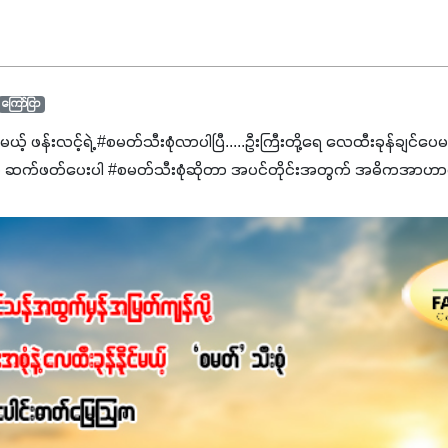
ကြော်ငြာ
င်မယ့် ဖန်းလင့်ရဲ့ #စမတ်သီးစုံလာပါပြီ.....ဦးကြီးတို့ရေ ‌လေထီးခုန်ချင်ပေ
 ဆက်ဖတ်‌ပေးပါ #စမတ်သီးစုံဆိုတာ အပင်တိုင်းအတွက် အဓိကအာဟာရN
ျ ပေါင်းစပ်ထားတဲ့ ကွန်ပေါင်းဓာတ်မြေဩဇာဖြစ်ပါတယ်။ အဓိကအကျိုး
့အတွက် ကလိုရိုဖီးလ်ဖွဲ့စည်းမှုကို အားပေးကာ သီးနှံပင်များ၏အရွက်များ
ပါတယ်။ အပင်၏ပင်ပိုင်းကြီးထွားမှုကို တိုးမြင့်စေကာ အပင်သန်၍ အကြ
 7%ပါဝင်မှုကြောင့် အပင်ရဲ့ အမြစ်ဖွဲ့စည်းတည်ဆောက်မှုကို ပို၍သန
ခြင်း၊အသီးသီးခြင်း၊အစေ့တည်ခြင်းလုပ်ငန်းစဉ်များကိုလည်း အားပေးပါတ
ရောဂါဒဏ်၊ရာသီဥတုဒဏ်ခံနိုင်ရည်ရှိမှုကို မြင့်တက်စေပြီး အသီးအရ
စေဖို့အတွက် လိုအပ်တဲ့အာဟာရဓာတ်ဖြစ်ပါတယ်။ ဟူးမစ်အက်စစ်ပါဝင်ပေ
မွန်လာခြင်း၊မြေဆီလွှာဖွဲ့စည်းပုံနှင့်ရေထိန်းနိုင်စွမ်းအားကောင်းလာ
ှိစေမှာဖြစ်ပါတယ်။ စပါးအပါအဝင် နှံစားသီးနှံများ၊ပဲအမျိုးမျိုး၊ဟင်းသီးဟင