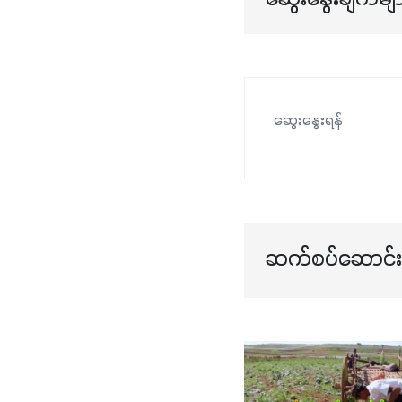
ဆွေးနွေးရန်
ဆက်စပ်ဆောင်းပ