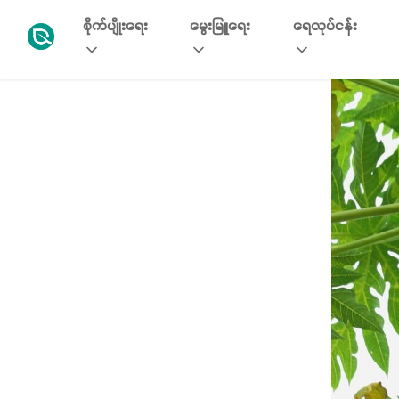
စိုက်ပျိုးရေး
မွေးမြူရေး
ရေလုပ်ငန်း