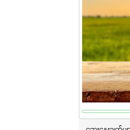
အားလုံးမှာ အသုံးပြုနိုင
မလို့ အတွေးမများဘဲ သီးနှံတ
ဆွေးနွေးချက်မျ