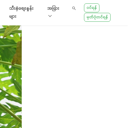
ဝင်ရန်
သီးနှံစျေးနှုန်း
အခြား
များ
မှတ်ပုံတင်ရန်