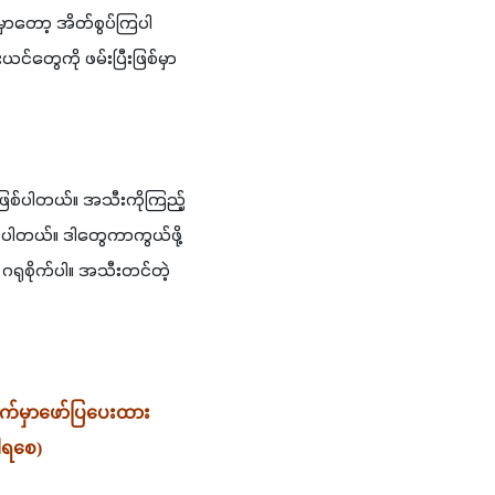
မှာတော့ အိတ်စွပ်ကြပါ
်တွေကို ဖမ်းပြီးဖြစ်မှာ
ဖြစ်ပါတယ်။ အသီးကိုကြည့်
်ပါတယ်။ ဒါတွေကာကွယ်ဖို့
ရုစိုက်ပါ။ အသီးတင်တဲ့
ောက်မှာဖော်ပြပေးထား
ပါရစေ)