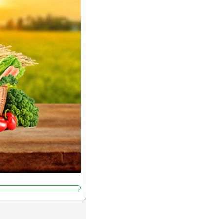
ော် အရွေးမမှားတာသေချာပြီ