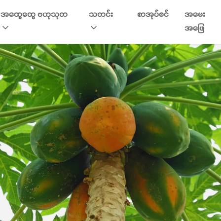
အထွေထွေ ဗဟုသုတ
သတင်း
စာအုပ်စင်
အမေး
အဖြေ