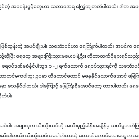
ာင်မြင်တဲ့ အမပန်းပွင့်တွေဟာ သဘာဝအရ ကြွေကျတတ်ပါတယ်။ ဒါက အပင
းမှာဖြစ်ထွန်းတဲ့ အပင်မျိုးပါ။ သင်္ဘောပင်ဟာ ရေကြိုက်ပါတယ်။ အပင်က 
လို့ဆိုပြီး ရေတွေ အများကြီးသွားမပေးပါနဲ့ဦး။ လိုတာထက်ပိုများရင်လ
 ရေဝပ်ဒဏ်မခံနိုင်ပါဘူး။ ၁ -၂ ရက်လောက် ရေဝပ်သွားရင်ကို သင်္ဘော
င်တာတင်မကပါဘူး ဥပမာ တီကောင်တောင် မနေနိုင်လောက်အောင် မြေက
ာ သေနိုင်ပါတယ်။ ဒါကြောင့် မြေကြီးစိုအောင်တော့ ထားပါတယ်။ ရေတော
က်ပါ။ 
ယင်ပါ။ အများစုက သီးထိုးယင်ကို အသီးမှည့်ခါနီးအချိန်မှ သတိမူတတ်
က်ဆီးပါတယ်။ သီးထိုးယင်ကပေါက်လာတဲ့ လောက်ကောင်လေးတွေက အသီးစိ