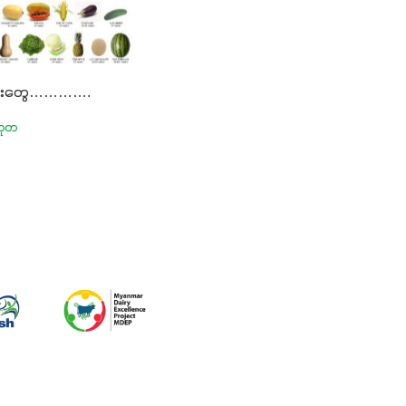
ေးတွေ………….
ုသုတ