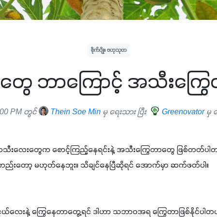
စိုက်ပျိုး ဗဟုသုတ
င်တွေ ဘာကြောင့် အသီးကြ
:00 PM တွင်
Thein Soe Min
မှ ရေးသား ပြီး
Greenovator
မှ 
ဘောသီးလေးတွေက စောင့်ကြည့်နေရင်းနဲ့ အသီးကြွေတာတွေ ဖြစ်တတ်ပါတ
တည်းတော့ မဟုတ်နေဘူး။ သိချင်နေပြီဆိုရင် အောက်မှာ ဆက်ဖတ်ပါ။ 
်လေးနဲ့ ကြွေနေတာတွေ့ရင် ဒါဟာ သဘာဝအရ ကြွေတာဖြစ်နိုင်ပါတယ်။ ဝတ်