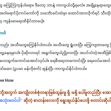
ေ ကြွေကြကုန်ပါရော။ ဒီတော့ ဘာနဲ့ ကာကွယ်လို့ရမလဲ။ အချို့နေရာတွေ
ါရောင်ပိုးကပ်ကော်ကို သင်္ဘောခင်းထဲမှာ ထောင်ထားလိုက်ရင် သီးထိုးယင
့ ကျန်းမာရေးထိနိုင်တာပေါ့။ 
တယ်
်လည်း အသီးတွေကြွေနိုင်ပါတယ်။ အသီးတွေ ရှုံ့လာပြီး ကြွေကျတာတွေ 
့နေရမှာပါ။ ပိုဆိုးလာရင် အရွက်တွေပါညှိုးလာပြီး အပင်လဲတဲ့အထိဖြစ
်လေထွက်ကောင်းအောင်လုပ်ပါ။ ရေစီးရေလာကောင်းပြီး ရေမဝပ်အောင် ဂ
ုသတ်ဆေး (ဥပမာ မန်ကိုဇက်) ဖျန်းပြီး ကာကွယ်နိုင်ပါတယ်။ 
now How
ု့အတွက် အကျိုးတစ်စုံတရာဖြစ်ထွန်းမှု ရှိ /မရှိ ပေါ်မူတည်ပြီး အ
အသုံးမဝင်ပါ"
 ဆိုတဲ့ စာတန်းလေးကို ရွေးချယ်နှိပ်ပေးဖို့ တောင်းဆို