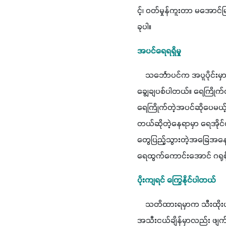
င့်၊ ဝတ်မှုန်ကူးတာ မအေ
ခုပါ။ 
အပင်ရေရရှိမှု
    သင်္ဘောပင်က အပူပိုင်
ချွေချပစ်ပါတယ်။ ရေကြိုက်
ရေကြိုက်တဲ့အပင်ဆိုပေမယ့်
တယ်ဆိုတဲ့နေရာမှာ ရေအို
တွေပြည့်သွားတဲ့အခြေအနေမှ
ရေထွက်ကောင်းအောင် ဂရုစို
ပိုးကျရင် ကြွေနိုင်ပါတယ်
    သတိထားရမှာက သီးထိုး
အသီးငယ်ချိန်မှာလည်း ဖျ