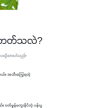
ွေတတ်သလဲ?
ပေးပို့ထားပါသည်။
ယ်။ အသီးကြွေရတဲ့ 
မှုန်မကူးနိုင်တဲ့ ပန်းပွ