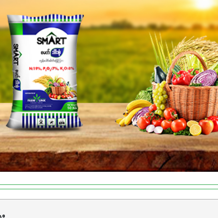
်တယ်ဆိုတော့ တစ်မျိုးတည်းနဲ့ အားလုံးပါဖက်(perfect)မယ့် စမတ်သီးစုံန
ိုင်းကြီးထွားအောင် ဖန်းလင့်ရဲ့ #စမတ်သီးစုံကို သုံးကြပါစို့....
ား