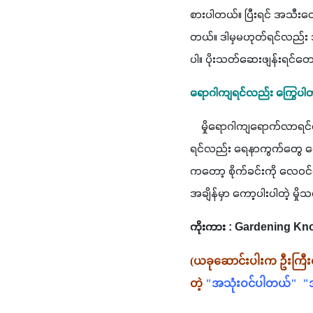
စားပါတယ်။ ပြီးရင် အသီးတွ
တယ်။ ဒါမှမဟုတ်ရင်လည်း အဝ
ပါ။ ပိုးသတ်ဆေးဖျန်းရင်တော
ရောဂါကျရင်လည်း ကြွေပါ
    မှိုရောဂါကျရောက်လာရင
ရင်လည်း ရေနာကွက်တွေ တွေ
ကတော့ စိုက်ခင်းကို လေဝင
အချိန်မှာ ကော့ပါးပါတဲ့ မှိ
ကိုးကား : Gardening K
(ယခုဆောင်းပါးက ဦးကြီးတိ
တဲ့ 
"အသုံးဝင်ပါတယ်"  "