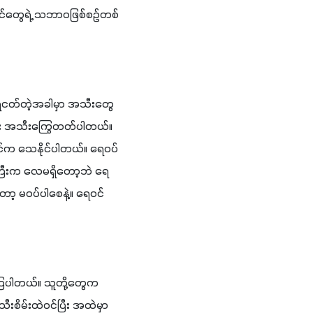
်တွေရဲ့ သဘာဝဖြစ်စဉ်တစ်
ရေငတ်တဲ့အခါမှာ အသီးတွေ 
ည်း အသီးကြွေတတ်ပါတယ်။​ 
ပင်က သေနိုင်ပါတယ်။ ရေဝပ်
ြီးက လေမရှိတော့ဘဲ ရေ
့ မဝပ်ပါစေနဲ့။ ရေဝင် 
ကြပါတယ်။ သူတို့တွေက 
မ်းထဲဝင်ပြီး အထဲမှာ 