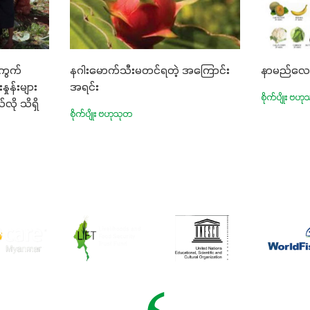
ကွက်
နဂါးမောက်သီးမတင်ရတဲ့ အကြောင်း
နာမည်လ
ုန်းများ
အရင်း
စိုက်ပျိုး ဗဟ
လို သိရှိ
စိုက်ပျိုး ဗဟုသုတ