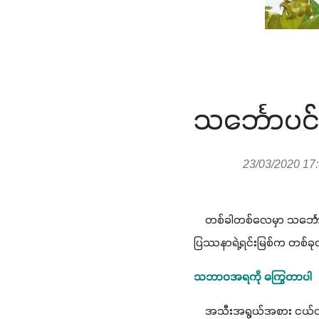
သင်္ဘောပ
23/03/2020 17
    တစ်ခါတစ်လေမှာ သင်္
ပြဿနာရဲ့ရင်းမြစ်က တစ်ခု
သဘာဝအရကို ကြွေတာပါ
    အသီးအရွယ်အစား ငယ်ငယ