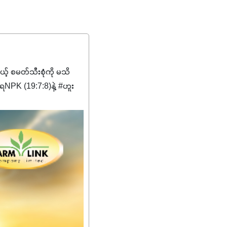
မယ့် စမတ်သီးစုံကို မသိ
PK (19:7:8)နဲ့ #ဟူး
ကျေးဇူးတွေအနေနဲ့ကတော့
စိမ်းလန်းသန်စွမ်းပြီး အစာ
ီးမြန်စေပါတယ်။
်မာလာအောင် အားပေးပါ
ယ်။ လုံလောက်တဲ့
ည်အသွေး၊ အရွယ်အစားနဲ့
ါင်းစပ်ထားတဲ့အတွက်
ခြင်းအပါအဝင်
်းရွက်နဲ့ ဥယျာဉ်ခြံသီးနှံ