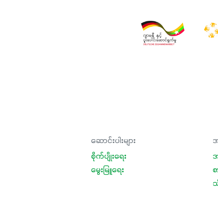
ဆောင်းပါးများ
အ
စိုက်ပျိုးရေး
အ
မွေးမြူရေး
စ
သီ