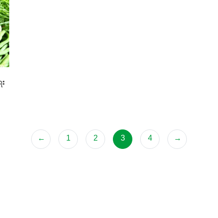
ေး
←
1
2
3
4
→