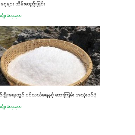
ုးစေ့များ သိမ်းဆည်းခြင်း
က်ပျိုး ဗဟုသုတ
ုက်ပျိုးရေးတွင် ပင်လယ်ရေနှင့် ဆားကြမ်း အသုံးဝင်ပုံ
က်ပျိုး ဗဟုသုတ