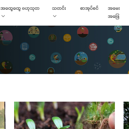
အထွေထွေ ဗဟုသုတ
သတင်း
စာအုပ်စင်
အမေး
အဖြေ