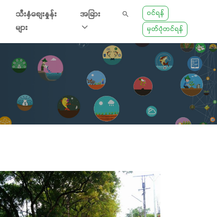
ဝင်ရန်
သီးနှံစျေးနှုန်း
အခြား
များ
မှတ်ပုံတင်ရန်