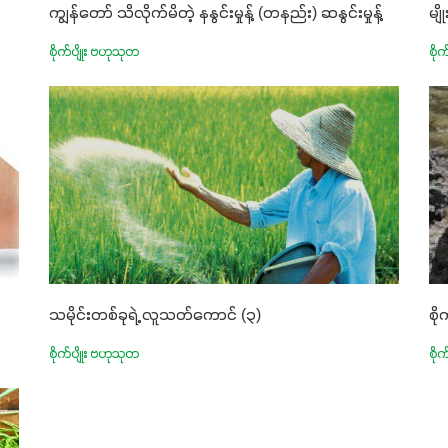
ကျွန်တော် သိလိုက်မိတဲ့ နနွင်းမှုန့် (တနည်း) ဆနွင်းမှုန့်
မျိ
စိုက်ပျိုး ဗဟုသုတ
စို
သမိုင်းတစ်ခုရဲ့ လူသတ်ကောင် (၃)
စိ
စိုက်ပျိုး ဗဟုသုတ
စို