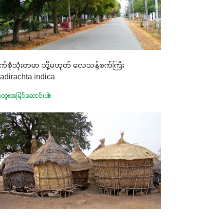
်စုံသုံးတမာ သို့မဟုတ် လေသန့်စက်ကြီး
adirachta indica
ွေးအမြင်ဆောင်းပါး