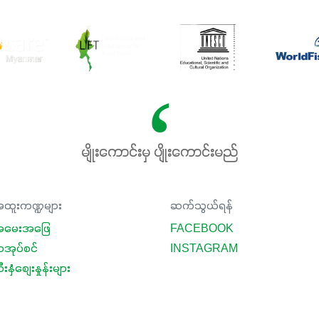
မျိုးကောင်းမှ ပျိုးကောင်းမည်
ထူးကဏ္ဍများ
ဆက်သွယ်ရန်
မေးအဖြေ
FACEBOOK
ာအုပ်စင်
INSTAGRAM
းနှံစျေးနှုန်းများ