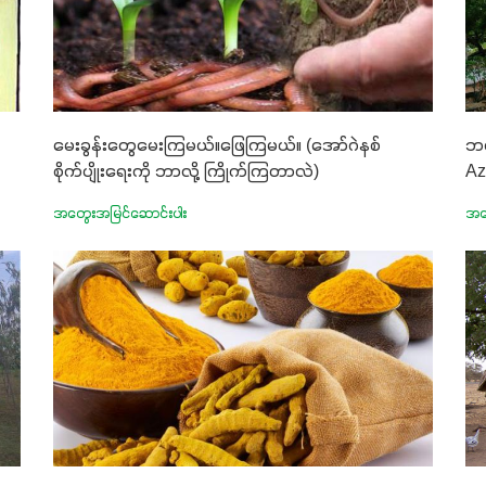
မေးခွန်းတွေမေးကြမယ်။ဖြေကြမယ်။ (အော်ဂဲနစ်
ဘက
စိုက်ပျိုးရေးကို ဘာလို့ ကြိုက်ကြတာလဲ)
Az
အတွေးအမြင်ဆောင်းပါး
အတ