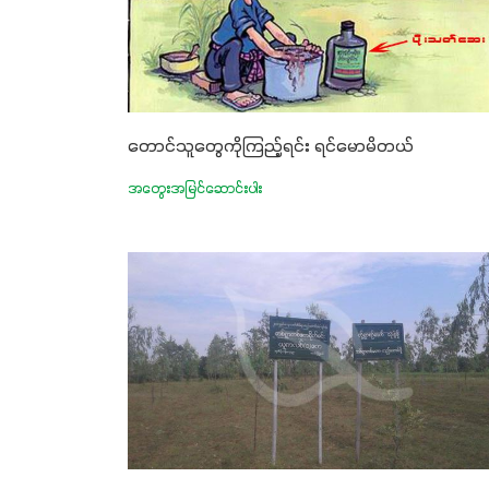
တောင်သူတွေကိုကြည့်ရင်း ရင်မောမိတယ်
အတွေးအမြင်ဆောင်းပါး