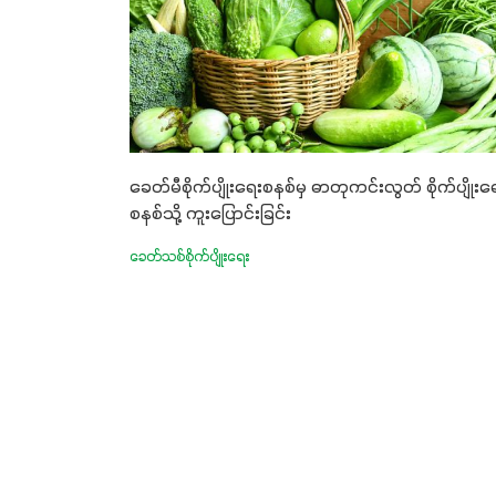
ခေတ်မီစိုက်ပျိုးရေးစနစ်မှ ဓာတုကင်းလွတ် စိုက်ပျိုးရ
စနစ်သို့ ကူးပြောင်းခြင်း
ခေတ်သစ်စိုက်ပျိုးရေး