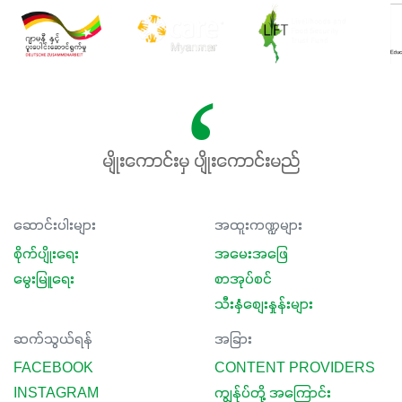
မျိုးကောင်းမှ ပျိုးကောင်းမည်
ဆောင်းပါးများ
အထူးကဏ္ဍများ
စိုက်ပျိုးရေး
အမေးအဖြေ
မွေးမြူရေး
စာအုပ်စင်
သီးနှံစျေးနှုန်းများ
ဆက်သွယ်ရန်
အခြား
FACEBOOK
CONTENT PROVIDERS
INSTAGRAM
ကျွန်ုပ်တို့ အကြောင်း