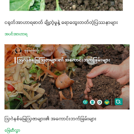
ငရုတ်အာဟာရဓာတ် ချို့တဲ့မှုနဲ့ ရောထွေးတတ်တဲ့ပြဿနာများ
အပင်အာဟာရ
ဩဂဲနစ်မြေဩဇာများ၏ အကောင်းဘက်ခြမ်းများ
မြေဆီလွှာ