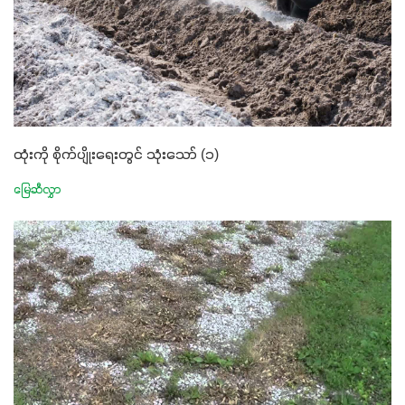
ထုံးကို စိုက်ပျိုးရေးတွင် သုံးသော် (၁)
မြေဆီလွှာ