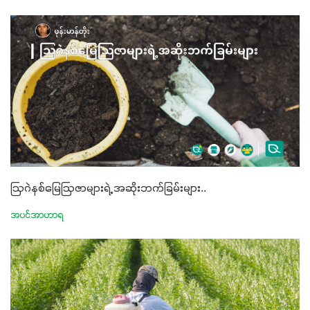
ဩဂဲနစ်မြေဩဇာများရဲ့ အဆိုးဘက်ခြမ်းများ..
အပင်အာဟာရ