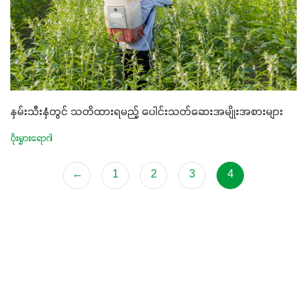
နှမ်းသီးနှံတွင် သတိထားရမည့် ပေါင်းသတ်ဆေးအမျိုးအစားများ
ပိုးမွှားရောဂါ
←
1
2
3
4