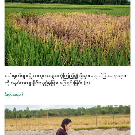
စပါးရွက်များရှိ လက္ခဏာများကိုကြည့်၍ ပိုးမွှားရောဂါပြဿနာများ
ကို စနစ်တကျ နှိုင်းယှဥ်ခွဲခြား ဖြေရှင်းခြင်း (၁)
ပိုးမွှားရောဂါ