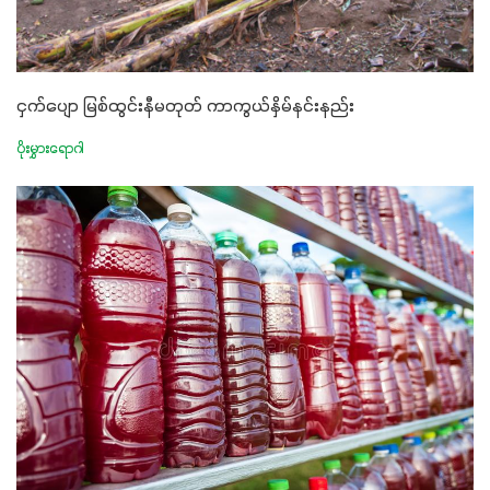
ငှက်ပျော မြစ်ထွင်းနီမတုတ် ကာကွယ်နှိမ်နင်းနည်း
ပိုးမွှားရောဂါ