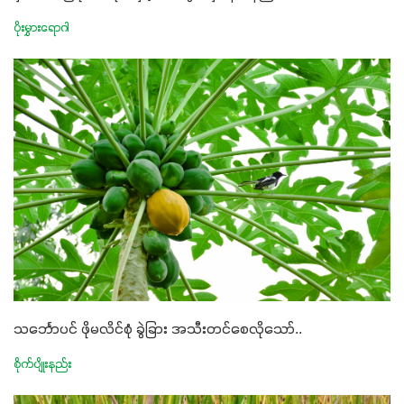
ပိုးမွှားရောဂါ
သင်္ဘောပင် ဖိုမလိင်စုံ ခွဲခြား အသီးတင်စေလိုသော်..
စိုက်ပျိုးနည်း