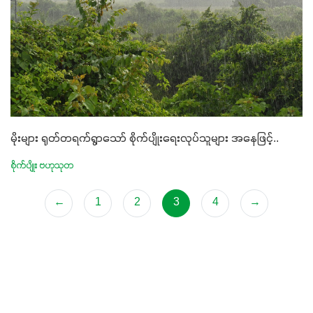
မိုးများ ရုတ်တရက်ရွာသော် စိုက်ပျိုးရေးလုပ်သူများ အနေဖြင့်..
စိုက်ပျိုး ဗဟုသုတ
←
1
2
3
4
→