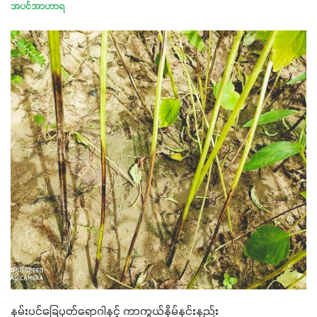
အပင်အာဟာရ
နှမ်းပင်ခြေပုတ်ရောဂါနှင့် ကာကွယ်နှိမ်နင်းနည်း