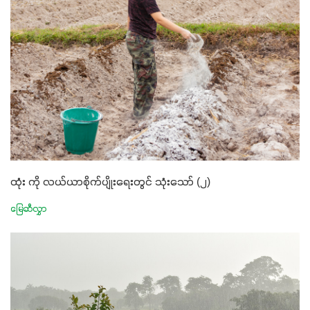
ထုံး ကို လယ်ယာစိုက်ပျိုးရေးတွင် သုံးသော် (၂)
မြေဆီလွှာ