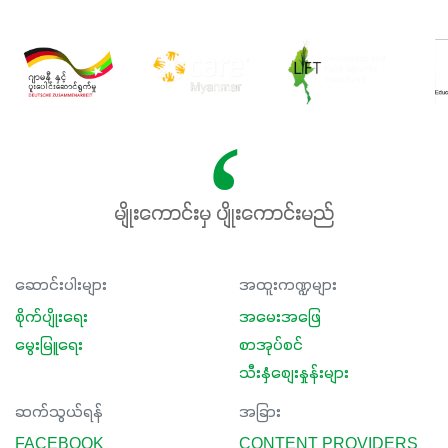
မျိုးကောင်းမှ ပျိုးကောင်းမည်
ဆောင်းပါးများ
အထူးကဏ္ဍများ
စိုက်ပျိုးရေး
အမေးအဖြေ
မွေးမြူရေး
စာအုပ်စင်
သီးနှံစျေးနှုန်းများ
ဆက်သွယ်ရန်
အခြား
FACEBOOK
CONTENT PROVIDERS