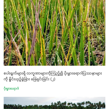
စပါးရွက်များရှိ လက္ခဏာများကိုကြည့်၍ ပိုးမွှားရောဂါပြဿနာများ
ကို နှိုင်းယှဥ်ခွဲခြား ဖြေရှင်းခြင်း (၂)
ပိုးမွှားရောဂါ