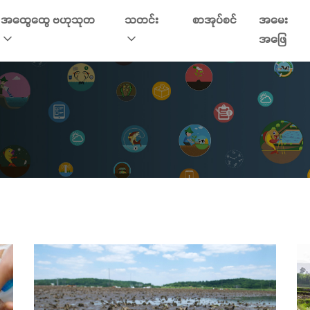
အထွေထွေ ဗဟုသုတ
သတင်း
စာအုပ်စင်
အမေး
အဖြေ