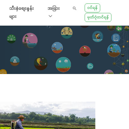
ဝင်ရန်
သီးနှံစျေးနှုန်း
အခြား
များ
မှတ်ပုံတင်ရန်