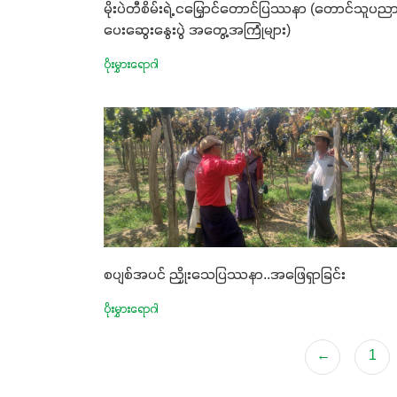
မိုးပဲတီစိမ်းရဲ့ ငမြှောင်တောင်ပြဿနာ (တောင်သူပည
ပေးဆွေးနွေးပွဲ အတွေ့အကြုံများ)
ပိုးမွှားရောဂါ
စပျစ်အပင်​ ညှိုးသေပြဿနာ..အ​ဖြေရှာခြင်း
ပိုးမွှားရောဂါ
←
1