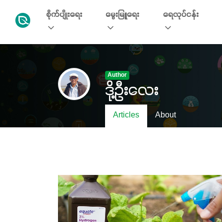
စိုက်ပျိုးရေး
မွေးမြူရေး
ရေလုပ်ငန်း
Author
ဒို့ဦး​လေး
Articles
About