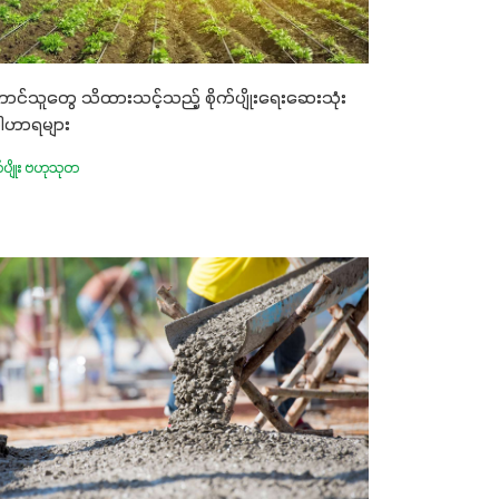
ာင်သူတွေ သိထားသင့်သည့် စိုက်ပျိုးရေးဆေးသုံး
ါဟာရများ
က်ပျိုး ဗဟုသုတ