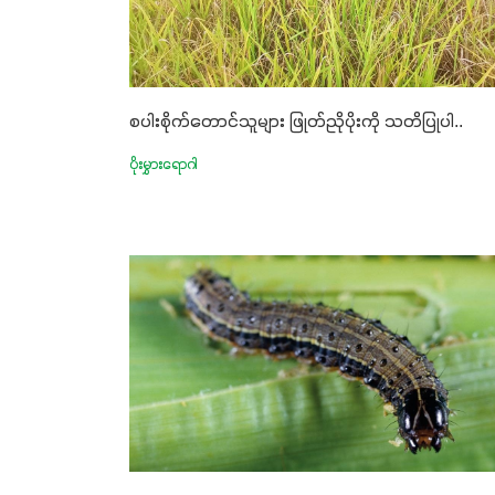
စပါးစိုက်တောင်သူများ ဖြုတ်ညိုပိုးကို သတိပြုပါ..
ပိုးမွှားရောဂါ