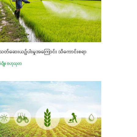
ုးသတ်ဆေးယဥ်ပါးမှုအကြောင်း သိကောင်းစရာ
က်ပျိုး ဗဟုသုတ