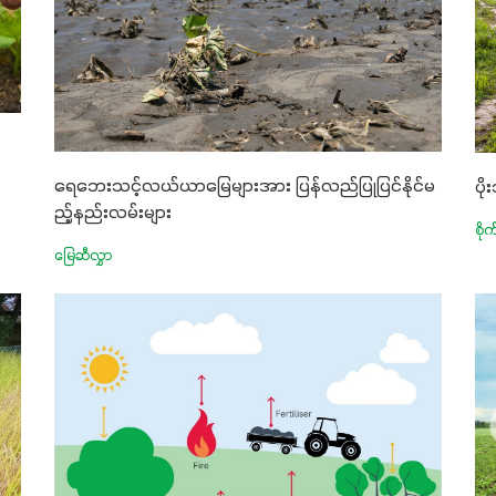
ရေဘေးသင့်လယ်ယာမြေများအား ပြန်လည်ပြုပြင်နိုင်မ
ပိ
ည့်နည်းလမ်းများ
စို
မြေဆီလွှာ