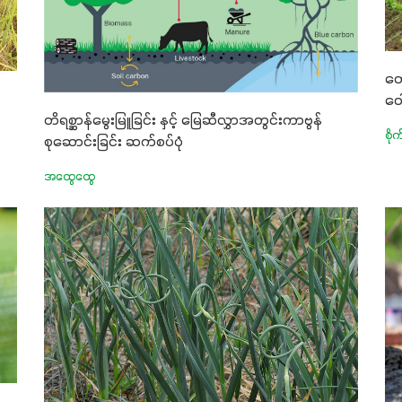
တေ
ဝေ
တိရစ္ဆာန်မွေးမြူခြင်း နှင့် မြေဆီလွှာအတွင်းကာဗွန်
စို
စုဆောင်းခြင်း ဆက်စပ်ပုံ
အထွေထွေ