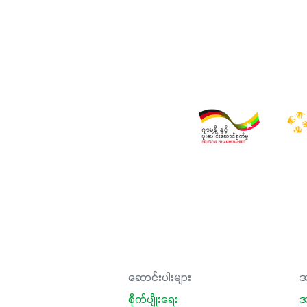
ဆောင်းပါးများ
အ
စိုက်ပျိုးရေး
အ