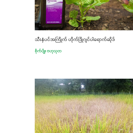
သီးနှံပင်အကြိုက် ဟိုက်ဒြိုဂျင်ပါရောက်ဆိုဒ်
စိုက်ပျိုး ဗဟုသုတ