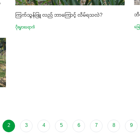
ာ
ဘိ
ကြက်သွန်ဖြူ လည် ဘာ​ကြောင့် လိမ်ရသလဲ?
မြေ
ပိုးမွှားရောဂါ
2
3
4
5
6
7
8
9