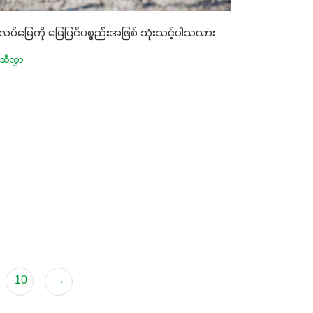
လပ်မြေကို ​မြေပြင်ပစ္စည်းအဖြစ် သုံးသင့်ပါသလား
ဆီလွှာ
10
→