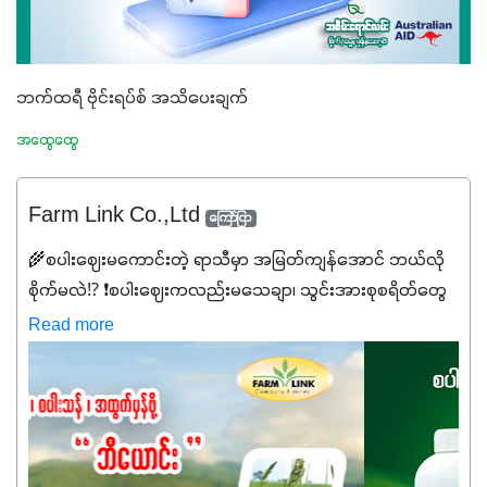
ဘက်ထရီ ဗိုင်းရပ်စ် အသိပေးချက်
အထွေထွေ
Farm Link Co.,Ltd
ကြော်ငြာ
🌾စပါးဈေးမကောင်းတဲ့ ရာသီမှာ အမြတ်ကျန်အောင် ဘယ်လို
စိုက်မလဲ⁉️ ❗စပါးဈေးကလည်းမသေချာ၊ သွင်းအားစုစရိတ်တွေ
ကလည်း တက်နေတဲ့ဒီလိုအချိန်မှာ သွင်းအားစုဖိုးကို လျှော့ချပြီး
Read more
အထွက်နှုန်းကို ထိန်းထားနိုင်မှ ဦးကြီးတို့ အဆင်ပြေမှာနော် ✔️ဒါ
ကြောင့် ကိုယ်သုံးသမျှ ကိုယ့်အတွက်အကျိုးရစေမယ့်
အရည်အသွေးစိတ်ချရတဲ့ သွင်းအားစုပစ္စည်းတွေကိုပဲ ရွေးချယ်
သုံးသင့်ပါတယ်။