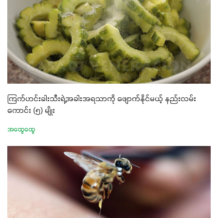
ကြက်ဟင်းခါးသီးရဲ့အခါးအရသာကို ဖျောက်နိုင်မယ့် နည်းလမ်း
ကောင်း (၅) မျိုး
အထွေထွေ