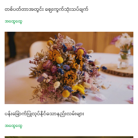
တစ်ပတ်တာအတွင်း ဈေးကွက်သုံးသပ်ချက်
အထွေထွေ
ပန်းခြောက်ပြုလုပ်နိုင်သောနည်းလမ်းများ
အထွေထွေ