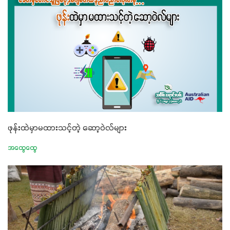
ဖုန်းထဲမှာမထားသင့်တဲ့ ဆော့ဝဲလ်များ
အထွေထွေ