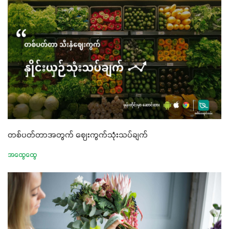
တစ်ပတ်တာအတွက် ဈေးကွက်သုံးသပ်ချက်
အထွေထွေ