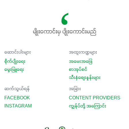
အားလုံးမှာ အသုံးပြုနိုင်တယ်ဆိုတော့ တစ်မျိုးတည်းနဲ့ အားလုံး
ပါဖက်(perfect)မယ့် စမတ်သီးစုံနော် အရွေးမမှားတာသေချာပြီ
မလို့ အတွေးမများဘဲ သီးနှံတိုင်းကြီးထွားအောင် ဖန်းလင့်ရဲ့ #စ
မတ်သီးစုံကို သုံးကြပါစို့....
မျိုးကောင်းမှ ပျိုးကောင်းမည်
ဆောင်းပါးများ
အထူးကဏ္ဍများ
စိုက်ပျိုးရေး
အမေးအဖြေ
မွေးမြူရေး
စာအုပ်စင်
သီးနှံစျေးနှုန်းများ
ဆက်သွယ်ရန်
အခြား
FACEBOOK
CONTENT PROVIDERS
INSTAGRAM
ကျွန်ုပ်တို့ အကြောင်း