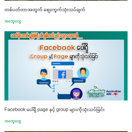
တစ်ပတ်တာအတွက် ဈေးကွက်သုံးသပ်ချက်
အထွေထွေ
Facebook ပေါ်ရှိ page နှင့် group များကိုသုံးသပ်ခြင်း
အထွေထွေ