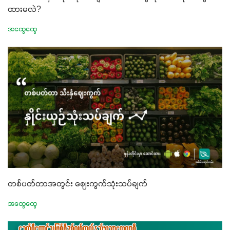
ထားမလဲ?
အထွေထွေ
တစ်ပတ်တာအတွင်း ဈေးကွက်သုံးသပ်ချက်
အထွေထွေ