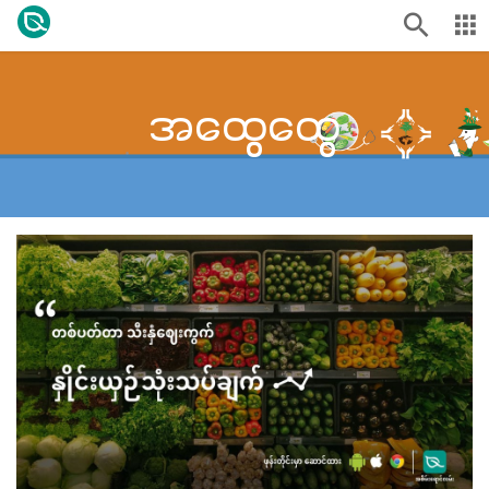
အထွေထွေ