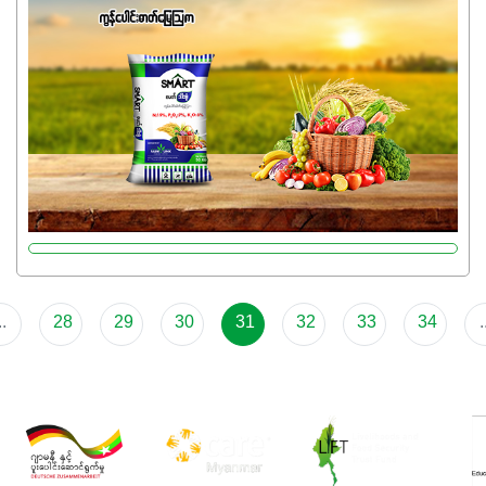
ကတော့ နိုက်ထရိုဂျင် 19%ပါဝင်တဲ့အတွက် ကလိုရိုဖီးလ်ဖွဲ့စည်း
မှုကို အားပေးကာ သီးနှံပင်များ၏အရွက်များစိမ်းလန်းသန်စွမ်း
ပြီး အစာချက်လုပ်မှုအားကောင်းစေပါတယ်။ အပင်၏ပင်ပိုင်း
ကြီးထွားမှုကို တိုးမြင့်စေကာ အပင်သန်၍ အကြီးမြန်စေပါတယ်။
သင့်တော်တဲ့ Phosphorus 7%ပါဝင်မှုကြောင့် အပင်ရဲ့ အမြစ်
ဖွဲ့စည်းတည်ဆောက်မှုကို ပို၍သန်မာလာအောင် အားပေးပါ
တယ်။ ဒါ့အပြင် ပန်းပွင့်ခြင်း၊အသီးသီးခြင်း၊အစေ့တည်ခြင်း
လုပ်ငန်းစဉ်များကိုလည်း အားပေးပါတယ်။ လုံလောက်တဲ့
Potassium 8%က အပင်ရဲ့ ရောဂါဒဏ်၊ရာသီဥတုဒဏ်ခံနိုင်ရည်
ရှိမှုကို မြင့်တက်စေပြီး အသီးအရည်အသွေး၊ အရွယ်အစားနဲ့
အရသာ ပိုမိုကောင်းမွန်စေဖို့အတွက် လိုအပ်တဲ့အာဟာရဓာတ်
..
28
29
30
31
32
33
34
.
ဖြစ်ပါတယ်။ ဟူးမစ်အက်စစ်ပါဝင်ပေါင်းစပ်ထားတဲ့အတွက်
အာဟာရဓာတ်စုပ်ယူမှုကောင်းမွန်လာခြင်း၊မြေဆီလွှာဖွဲ့စည်းပုံ
နှင့်ရေထိန်းနိုင်စွမ်းအားကောင်းလာခြင်းအပါအဝင်
အကျိုးကျေးဇူးများစွာကိုရရှိစေမှာဖြစ်ပါတယ်။ စပါးအပါအဝင်
နှံစားသီးနှံများ၊ပဲအမျိုးမျိုး၊ဟင်းသီးဟင်းရွက်နဲ့ ဥယျာဉ်ခြံသီးနှံ