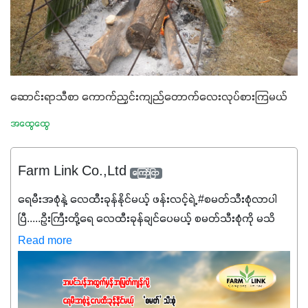
ဆောင်းရာသီစာ ကောက်ညှင်းကျည်တောက်လေးလုပ်စားကြမယ်
အထွေထွေ
Farm Link Co.,Ltd
ကြော်ငြာ
ရေမီးအစုံနဲ့ လေထီးခုန်နိုင်မယ့် ဖန်းလင့်ရဲ့ #စမတ်သီးစုံလာပါ
ပြီ.....ဦးကြီးတို့ရေ ‌လေထီးခုန်ချင်ပေမယ့် စမတ်သီးစုံကို မသိ
သေးရင်တော့ ဒီစာလေးကို ဆက်ဖတ်‌ပေးပါ #စမတ်သီးစုံဆိုတာ
Read more
အပင်တိုင်းအတွက် အဓိကအာဟာရNPK (19:7:8)နဲ့ #ဟူးမစ်
အက်စစ်တို့ အချိုးကျ ပေါင်းစပ်ထားတဲ့ ကွန်ပေါင်း
ဓာတ်မြေဩဇာဖြစ်ပါတယ်။ အဓိကအကျိုးကျေးဇူးတွေအနေနဲ့