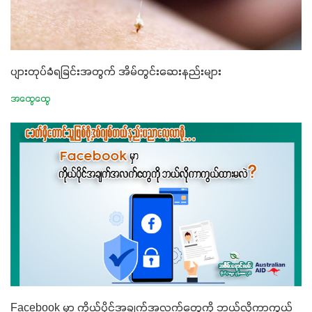
ပျားတုပ်ခံရခြင်းအတွက် အိမ်တွင်းဆေးနည်းများ
အထွေထွေ
Facebook မှာ ကိုယ်ပိုင်အချက်အလက်တွေကို ဘယ်လိုကာကွယ်