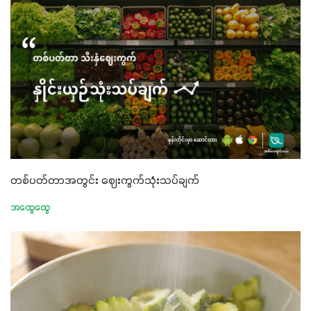
တစ်ပတ်တာအတွင်း ဈေးကွက်သုံးသပ်ချက်
အထွေထွေ