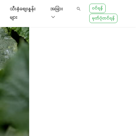
ဝင်ရန်
သီးနှံစျေးနှုန်း
အခြား
များ
မှတ်ပုံတင်ရန်