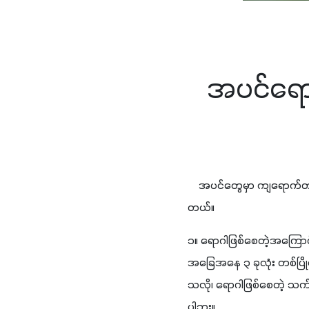
အပင်ရောဂ
    အပင်တွေမှာ ကျရောက်တတ
တယ်။ 
၁။ ရောဂါဖြစ်စေတဲ့အကြောင်
အခြေအနေ ၃ ခုလုံး တစ်ပြို
သလို၊ ရောဂါဖြစ်စေတဲ့ သက
ပါဘူး။