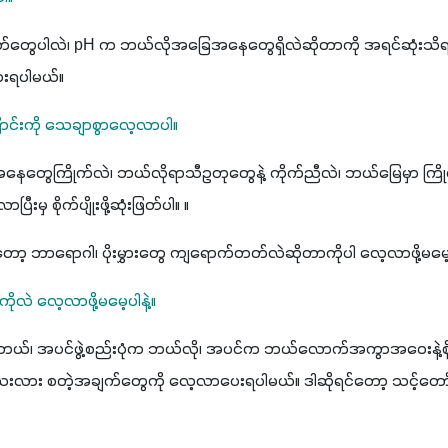
အနေတွေရှိလဲဆိုတာကို အရင်ဆုံးသိရအောင် မြေကို ဓာတ်ခွဲပေး
စားရပါမယ်။ 
ြောင်းကို သေချာစွာလေ့လာပါ။
တွေကြိုက်လဲ၊ ဘယ်လိုရာသီဥတုတွေနဲ့ ကိုက်ညီလဲ၊ ဘယ်မြေမှာ ကြိုက်
းမှ စိုက်ပျိုးဖို့ဆုံးဖြတ်ပါ။ ။
ိုလဲ လေ့လာဖို့မမေ့ပါနဲ့။
ို့ရတယ်၊ အပင်ဖွဲ့စည်းပုံက ဘယ်လို၊ အပင်က ဘယ်လောက်အကွာအဝေးနဲ့စို
ေးလား စတဲ့အချက်တွေကို လေ့လာပေးရပါမယ်။ ဒါဆိုရင်တော့ သင့်တော်တဲ့အပ