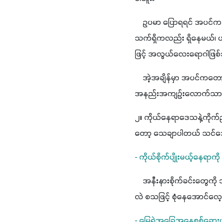
    ဥပမာ ပြောရရင် အပင်က န
သက်ရှိကလည်း ရှိနေမယ်၊ ပတ်ဝန်းကျင်အ‌ခြေအနေကလည်း ထိုသက်ရှိကြိုက်တဲ့အန
ဖြင့် အလွယ်လေးရောဂါဖြစ်သွ
    အဲ့အချိန်မှာ အပင်ကတ
အနည်းအကျဉ်းလောက်သာဖြစ်ပါ
၂။ ကိုယ်နေရာဒေသနဲ့ကိုက်ညီ
တော့ သေချာပါတယ် သင်အောင်မ
- ကိုယ်စိုက်ပျိုးမယ့်နေရာက
    အနီးနားစိုက်ခင်းတွ
လဲ စသဖြင့် စုံနေအောင်လေ့လ
- မြေရဲ့အခြေအနေစစ်ဆေးပ