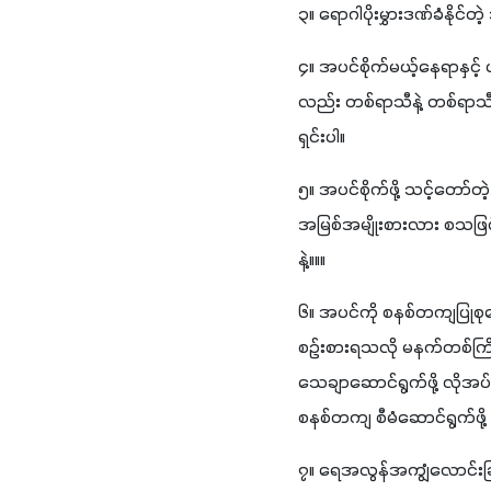
၃။ ရောဂါပိုးမွှားဒဏ်ခံနိုင်တဲ
၄။ အပင်စိုက်မယ့်နေရာနှင့် ပ
လည်း တစ်ရာသီနဲ့ တစ်ရာသီကြာ
ရှင်းပါ။
၅။ အပင်စိုက်ဖို့ သင့်တော်တဲ့ မြေအခြေအနေရ‌အောင် ဆောင်ရွက်ပါ။ ကိုယ်
အမြစ်အမျိုးစားလား စသဖြင
နဲ့။။။
၆။ အပင်ကို စနစ်တကျပြုစုစ
စဉ်းစားရသလို မနက်တစ်က
သေချာဆောင်ရွက်ဖို့ လိုအပ
စနစ်တကျ စီမံဆောင်ရွက်ဖို
၇။ ရေအလွန်အကျွံလောင်းခြင်