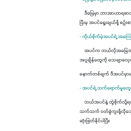
    ဒီမြေမှာ ဘာအာဟာရဓာတ်တွေပါလဲ၊ pH က ဘယ်လိုအ‌ခြေ
ပြီးမှ အပင်ရွေးချယ်ဖို့ စဉ်း
- ကိုယ်စိုက်မဲ့အပင်ရဲ့ အက
    အပင်က ဘယ်လိုအခြေအနေ
အပူချိန်တွေကို သေချာလေ့လာပြီ
- အပင်ရဲ့ သက်ရောက်မှုတွေက
    ဘယ်အပင်နဲ့ တွဲစိုက်လ
သက်သက် ဝတ်မှုံကူးဖို့လိုသ
ဆုံးဖြတ်နိုင်ပါပြီ။