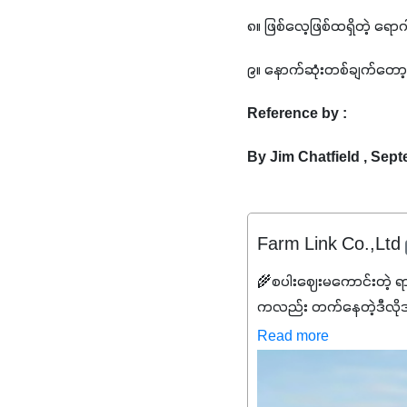
၈။ ဖြစ်လေ့ဖြစ်ထရှိတဲ့ ရော
၉။ နောက်ဆုံးတစ်ချက်တော့
Reference by :
By Jim Chatfield , Sep
Farm Link Co.,Ltd
🌾စပါးဈေးမကောင်းတဲ့ ရ
ကလည်း တက်နေတဲ့ဒီလိုအချိန်
✔️ဒါကြောင့် ကိုယ်သုံးသမ
Read more
သင့်ပါတယ်။