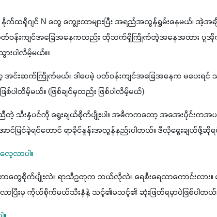
ိုက်ထရိုဂျင် N တွေ ကျွေးတာများပြီး အရည်အလွန်ရွှမ်းနေမယ်၊ အဲ့အချိ
ေအထား ပူအိုက်စိုစွတ်နေမယ်ဆိုရင်တော့
ားပါလိမ့်မယ်။။  
ော့ အင်းဆက်ကြိုက်မယ်။ ဒါပေမဲ့ ပတ်ဝန်းကျင်အခြေအနေက မပေးရင် သူ
လိမ့်မယ်။ (ဖြစ်ချင်မှလည်း ဖြစ်ပါလိမ့်မယ်)
တဲ့ သီးနှံပင်ကို ရွေးချယ်စိုက်ပျိုးပါ။ အဓိကကတော့ အအေးပိုင်းကအပင်ကိ
ြင်ခဲ့ရင်တောင် ရာခိုင်နှုန်းအလွန်နည်းပါတယ်။ ဒီလိုရွေးချယ်ဖို့ဆိုရ
ို လေ့လာပါ။
ေကို ဘာတွေစိုက်ပျိုးလဲ။ ရာသီဥတုက ဘယ်လိုလဲ။ ရေစီးရေလာကောင်းလ
ာပြီးမှ ကိုယ်စိုက်မယ်သီးနှံနဲ့ သင့်၏မသင့်၏ ဆုံးဖြတ်ရမှာပဲဖြစ်ပါတယ်
ါ။ 