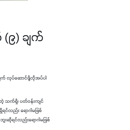
 (၉) ချက်
် လုပ်ဆောင်ဖို့လိုအပ်ပါ
့ သက်ရှိ၊ ပတ်ဝန်းကျင်
ှိရင်လည်း ရောဂါမဖြစ်
ဘူးဆိုရင်လည်းရောဂါမဖြစ်