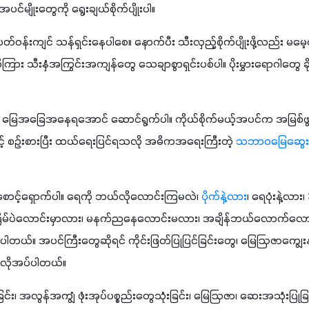
့ အပင်မျိုးတွေကို ရွေးချယ်စိုက်ပျိုးပါ။
တ်ဝန်းကျင် သန်ရှင်းနေပါစေ။ နောက်ပီး သီးလှည့်စိုက်ပျိုးဖို့လည်း မမေ့ပါ
း သီးနှံအကြွင်းအကျန်တွေ သေချာစွာရှင်းပစ်ပါ။ ပိုးမွှားရောဂါတွေ ခိုအ
စိုက်မယ့်အပင်က အမြစ်ဖွာလား၊ နက်နက်ဆင်းတဲ့ 
့် စဉ်းစားပြီး ထယ်ရေးပြင်ရသလို အဓိကအရေးကြီးတဲ့ 
သဘာဝမြေဆွေး
ောင့်ရှောက်ပါ။ ရေကို ဘယ်လိုလောင်းကြမလဲ၊ 
ပိုက်‌နဲ့လား
၊ ရေပုံးနဲ့လား၊ 
ြိမ်ပဲလောင်းမှာလား၊ မနက်ညနေလောင်းမလား၊ အချိန်ဘယ်လောက်လော
်ပါတယ်။ အပင်ကြီးတွေဆိုရင် ကိုင်းဖြတ်ပြုပြင်ခြင်းတွေ၊ မြေဩဇာကျွေ
့ လိုအပ်ပါတယ်။
း၊ အလွန်အကျွံ ဖုံးအုပ်ပစ္စည်းတွေသုံးခြင်း၊ မြေဩဇာ၊ ဆေးအသုံးပြုခြင်