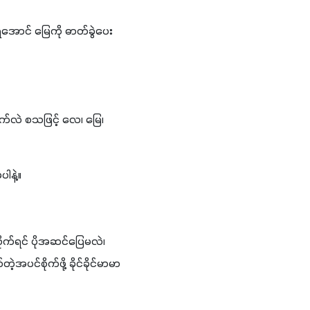
လဲ စသဖြင့် လေ၊ မြေ၊ 
နောက်တစ်ချက် ဒီအပင်မှာတော့ ဘာရောဂါ၊ ပိုးမွှားတွေ ကျရောက်တတ်လဲဆိုတာကိုပါ လေ့လာဖို့မမေ့ပါ‌နဲ့။
က်ရင် ပိုအဆင်ပြေမလဲ၊ 
င်စိုက်ဖို့ ခိုင်ခိုင်မာမာ