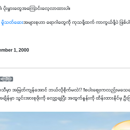
ဂါ၊ ပိုးမွှားတွေအကြောင်းလေ့လာထားပါ။
 
မှိုသတ်ဆေး
အများစုဟာ ရောဂါတွေကို ကုသဖို့ထက် ကာကွယ်ဖို့ပဲ ဖြစ်
tember 1, 2000
ကြော်ငြာ
ာသီမှာ အမြတ်ကျန်အောင် ဘယ်လိုစိုက်မလဲ⁉️ ❗စပါးဈေးကလည်းမသေချာ
မှာ သွင်းအားစုဖိုးကို လျှော့ချပြီး အထွက်နှုန်းကို ထိန်းထားနိုင်မှ ဦး
ျှ ကိုယ့်အတွက်အကျိုးရစေမယ့် အရည်အသွေးစိတ်ချရတဲ့ သွင်းအားစုပစ္စည