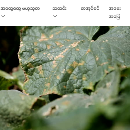
အထွေထွေ ဗဟုသုတ
သတင်း
စာအုပ်စင်
အမေး
အဖြေ