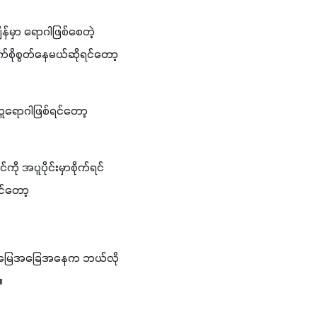
န်မှာ ရောဂါဖြစ်စေတဲ့
ရောဂါဖြစ်ရင်တော့ 
ု အပူပိုင်းမှာစိုက်ရင်
င်တော့ 
ား။ မြေအခြေအနေက ဘယ်လို
။ 