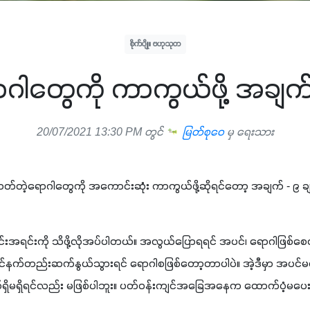
စိုက်ပျိုး ဗဟုသုတ
ါတွေကို ကာကွယ်ဖို့ အချက်
20/07/2021 13:30 PM တွင်
မြတ်စုဝေ
မှ ရေးသား
်တဲ့ရောဂါတွေကို အကောင်းဆုံး ကာကွယ်ဖို့ဆိုရင်တော့ အချက် - ၉ ချက
းအရင်းကို သိဖို့လိုအပ်ပါတယ်။ အလွယ်ပြောရရင် အပင်၊ ရောဂါဖြစ်စေတဲ
င်နက်တည်းဆက်နွယ်သွားရင် ရောဂါစဖြစ်တော့တာပါပဲ။ အဲ့ဒီမှာ အပင်မရ
်ရှိမရှိရင်လည်း မဖြစ်ပါဘူး။ ပတ်ဝန်းကျင်အခြေအနေက ထောက်ပံ့မပေး