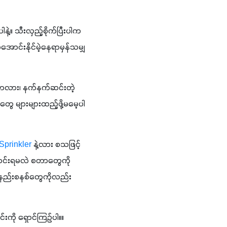
နဲ့။ သီးလှည့်စိုက်ပြီးပါက
ောင်းနိုင်မဲ့နေရာမှန်သမျှ 
တွေ များများထည့်ဖို့မမေ့ပါ
Sprinkler 
နဲ့လား စသဖြင့် 
င်းရမလဲ စတာတွေကို 
းနည်းစနစ်တွေကိုလည်း 
းကို ရှောင်ကြဉ်ပါ။။