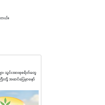
ပါတယ်။
၊ သွင်းအားစုစရိတ်တွေ
ကြီးတို့ အဆင်ပြေမှာနော်
်းတွေကိုပဲ ရွေးချယ်သုံး