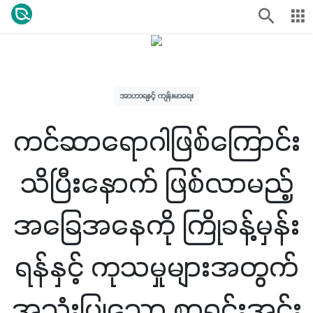
အာဟာရနှင့် ကျန်းမာရေး
ကင်ဆာရောဂါဖြစ်ကြောင်း
သိပြီးနောက် ဖြစ်လာမည့်
အခြေအနေကို ကြိုခန့်မှန်း
ရန်နှင့် ကုသမှုများအတွက်
အသုံးပြုသော စာရင်းအင်း