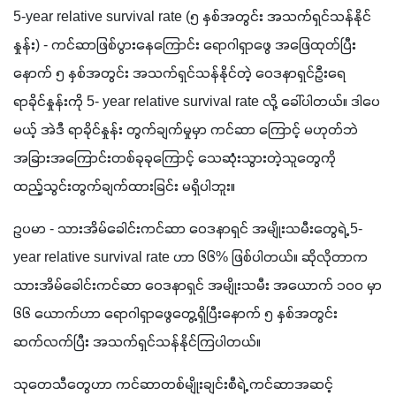
5-year relative survival rate (၅ နှစ်အတွင်း အသက်ရှင်သန်နိုင်
နှုန်း) - ကင်ဆာဖြစ်ပွားနေကြောင်း ရောဂါရှာဖွေ အဖြေထုတ်ပြီး
နောက် ၅ နှစ်အတွင်း အသက်ရှင်သန်နိုင်တဲ့ ဝေဒနာရှင်ဦးရေ 
ရာခိုင်နှုန်းကို 5- year relative survival rate လို့ ခေါ်ပါတယ်။ ဒါပေ
မယ့် အဲဒီ ရာခိုင်နှုန်း တွက်ချက်မှုမှာ ကင်ဆာ ကြောင့် မဟုတ်ဘဲ 
အခြားအကြောင်းတစ်ခုခုကြောင့် သေဆုံးသွားတဲ့သူတွေကို 
ထည့်သွင်းတွက်ချက်ထားခြင်း မရှိပါဘူး။ 
ဥပမာ - သားအိမ်ခေါင်းကင်ဆာ ဝေဒနာရှင် အမျိုးသမီးတွေရဲ့ 5-
year relative survival rate ဟာ ၆၆% ဖြစ်ပါတယ်။ ဆိုလိုတာက 
သားအိမ်ခေါင်းကင်ဆာ ဝေဒနာရှင် အမျိုးသမီး အယောက် ၁၀၀ မှာ 
၆၆ ယောက်ဟာ ရောဂါရှာဖွေတွေ့ရှိပြီးနောက် ၅ နှစ်အတွင်း 
ဆက်လက်ပြီး အသက်ရှင်သန်နိုင်ကြပါတယ်။
သုတေသီတွေဟာ ကင်ဆာတစ်မျိုးချင်းစီရဲ့ ကင်ဆာအဆင့် 