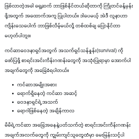
ဖြစ်လာတဲ့အခါ ရှေ့ဆက် ဘာဖြစ်နိုင်တယ်ဆိုတာကို ကြိုတင်ခန့်မှန်း
ဖို့အတွက် အထောက်အကူ ပြုပါတယ်။ ဒါပေမယ့် အဲဒီ လူနာဟာ 
ကျိန်းသေပေါက် ဘာဖြစ်လိမ့်မယ်လို့ တစ်ထစ်ချ ပြောနိုင်တာ 
မဟုတ်ပါဘူး။ 
ကင်ဆာဝေဒနာရှင်အတွက် အသက်ရှင်သန်နှုန်း(survival) ကို 
ဖော်ပြဖို့ စာရင်းအင်းကိန်းဂဏန်းတွေကို အသုံးပြုရာမှာ အောက်ပါ
အချက်တွေကို အခြေခံရပါတယ်။
ကင်ဆာအမျိုးအစား
ရောက်ရှိနေတဲ့ ကင်ဆာ အဆင့်
ဝေဒနာရှင်ရဲ့ အသက်
ရောဂါဖြစ်နေတဲ့ အချိန်ကာလ
မိမိရဲ့ ကင်ဆာ အခြေအနေနဲ့ပတ်သက်တဲ့ စာရင်းအင်းကိန်းဂဏန်း
အချက်အလက်တွေကို ကျွမ်းကျင်သူတွေထံမှာ မေးမြန်းသင့်ပါ