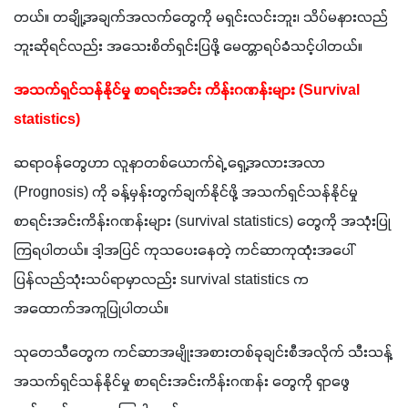
တယ်။ တချို့အချက်အလက်တွေကို မရှင်းလင်းဘူး၊ သိပ်မနားလည်
ဘူးဆိုရင်လည်း အသေးစိတ်ရှင်းပြဖို့ မေတ္တာရပ်ခံသင့်ပါတယ်။ 
အသက်ရှင်သန်နိုင်မှု စာရင်းအင်း ကိန်းဂဏန်းများ (Survival 
statistics)
ဆရာဝန်တွေဟာ လူနာတစ်ယောက်ရဲ့ ရှေ့အလားအလာ
(Prognosis) ကို ခန့်မှန်းတွက်ချက်နိုင်ဖို့ အသက်ရှင်သန်နိုင်မှု
စာရင်းအင်းကိန်းဂဏန်းများ (survival statistics) တွေကို အသုံးပြု
ကြရပါတယ်။ ဒါ့အပြင် ကုသပေးနေတဲ့ ကင်ဆာကုထုံးအပေါ်
ပြန်လည်သုံးသပ်ရာမှာလည်း survival statistics က
အထောက်အကူပြုပါတယ်။
သုတေသီတွေက ကင်ဆာအမျိုးအစားတစ်ခုချင်းစီအလိုက် သီးသန့်
အသက်ရှင်သန်နိုင်မှု စာရင်းအင်းကိန်းဂဏန်း တွေကို ရှာဖွေ