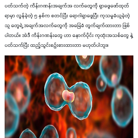
ပတ်သက်တဲ့ ကိန်းဂဏန်းအချက်အ လက်တွေကို ရှာဖွေဖော်ထုတ်
ရာမှာ လွန်ခဲ့တဲ့ ၅ နှစ်က စတင်ပြီး ရောဂါရှာဖွေပြီး ကုသမှုခံယူခဲ့တဲ့ 
သူ တွေရဲ့ အချက်အလက်တွေကို အခြေခံ တွက်ချက်ထားတာ ဖြစ်
ပါတယ်။ အဲဒီ ကိန်းဂဏန်းတွေ ဟာ နောက်ပိုင်း ကုထုံးအသစ်တွေ နဲ့ 
ပတ်သက်ပြီး ထည့်သွင်းစဉ်းစားထားတာ မဟုတ်ပါဘူး။ 