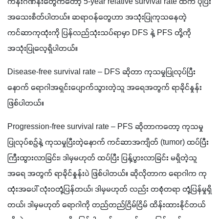
ကိန်းဂဏန်းတွေကတော့ 5-year relative survival rate ထက် ပိုပြီး
အသေးစိတ်ပါတယ်။ ဆရာဝန်တွေဟာ အသုံးပြုကုသနေတဲ့
ကင်ဆာကုထုံးကို ပြန်လည်သုံးသပ်ရာမှာ DFS နဲ့ PFS တို့ကို
အသုံးပြုလေ့ရှိပါတယ်။
Disease-free survival rate – DFS ဆိုတာ ကုသမှုပြုလုပ်ပြီး
နောက် ရောဂါအရှင်းပျောက်သွားတဲ့သူ အရေအတွက် ရာခိုင်နှုန်း 
ဖြစ်ပါတယ်။ 
Progression-free survival rate – PFS ဆိုတာကတော့ ကုသမှု
ပြုလုပ်စဉ်နဲ့ ကုသမှုပြီးတဲ့နောက် ကင်ဆာအကျိတ် (tumor) ထပ်ပြီး 
ကြီးထွားလာခြင်း၊ ဒါမှမဟုတ် ထပ်ပြီး ပြန့်ပွားလာခြင်း မရှိတဲ့သူ 
အရေ အတွက် ရာခိုင်နှုန်းပဲ ဖြစ်ပါတယ်။ ဆိုလိုတာက ရောဂါက ကု
ထုံးအပေါ် လုံးဝတုံ့ပြန်တယ်၊ ဒါမှမဟုတ် လည်း တစုံတရာ တုံ့ပြန်မှုရှိ
တယ်၊ ဒါမှမဟုတ် ရောဂါကို တည်တည်ငြိမ်ငြိမ် ထိန်းထားနိုင်တယ် 