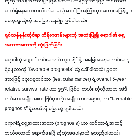
ဆိုတဲ့ အနေအထားမျိုး ဖြစ်ပါတယ်။ တနည်းအားဖြင့် ကင်ဆာက 
ဆက်ရှိနေသေးတယ်၊ ဒါပေမယ့် ဆက်ပြီး မကြီးထွားတော့၊ မပြန့်ပွား
တော့ဘူးဆိုတဲ့ အခြေအနေမျိုး ဖြစ်ပါတယ်။ 
ရှင်သန်နှုန်းဆိုင်ရာ ကိန်းဂဏန်းများကို အသုံးပြု၍ ရောဂါ၏ ရှေ့
အလားအလာကို ဆုံးဖြတ်ခြင်း
ရောဂါကို ပျောက်ကင်းအောင် ကုသနိုင်ဖို့ အခြေအနေကောင်းတွေ
ရှိနေတာကို “favorable prognosis” လို့ ခေါ် ပါတယ်။ ဥပမာ
အားဖြင့် ဝှေးစေ့ကင်ဆာ (testicular cancer) ရဲ့ overall 5-year
relative survival rate ဟာ ၉၅% ဖြစ်ပါ တယ်။ ဆိုလိုတာက အဲဒီ
ကင်ဆာအမျိုးအစား ဖြစ်ပွားတဲ့ အမျိုးသားအများစုဟာ “favorable
prognosis” ရှိတယ်လို့ ပြောလို့ ရပါတယ်။
ရောဂါရဲ့ ရှေ့အလားအလာ (prognosis) ဟာ ကင်ဆာရဲ့ အဆင့်
ဘယ်လောက် ရောက်နေပြီ ဆိုတဲ့အပေါ်မှာလဲ မူတည်ပါတယ်။