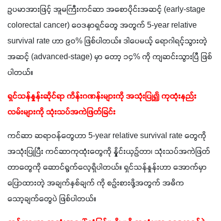
ဥပမာအားဖြင့် အူမကြီးကင်ဆာ အစောပိုင်းအဆင့် (early-stage
colorectal cancer) ဝေဒနာရှင်တွေ အတွက် 5-year relative
survival rate ဟာ ၉၀% ဖြစ်ပါတယ်။ ဒါပေမယ့် ရောဂါရင့်သွားတဲ့
အဆင့် (advanced-stage) မှာ တော့ ၁၄% ကို ကျဆင်းသွားပြီ ဖြစ်
ပါတယ်။
ရှင်သန်နှုန်းဆိုင်ရာ ကိန်းဂဏန်းများကို အသုံးပြု၍ ကုထုံးနည်း
လမ်းများကို သုံးသပ်အကဲဖြတ်ခြင်း
ကင်ဆာ ဆရာဝန်တွေဟာ 5-year relative survival rate တွေကို
အသုံးပြုပြီး ကင်ဆာကုထုံးတွေကို နှိုင်းယှဉ်တာ၊ သုံးသပ်အကဲဖြတ်
တာတွေကို ဆောင်ရွက်လေ့ရှိပါတယ်။ ရှင်သန်နှုန်းဟာ အောက်မှာ
ပြောထားတဲ့ အချက်နှစ်ချက် ကို စဉ်းစားဖို့အတွက် အဓိက
သော့ချက်တွေပဲ ဖြစ်ပါတယ်။