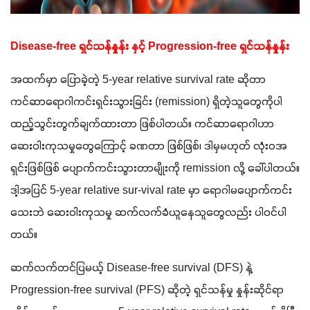
Disease-free ရှင်သန်နှုန်း နှင့် Progression-free ရှင်သန်နှုန်း
အထက်မှာ ပြောခဲ့တဲ့ 5-year relative survival rate ဆိုတာ
ကင်ဆာရောဂါကင်းရှင်းသွားခြင်း (remission) ရှိတဲ့သူတွေကိုပါ
ထည့်သွင်းတွက်ချက်ထားတာ ဖြစ်ပါတယ်။ ကင်ဆာရောဂါဟာ
ဆေးဝါးကုသမှုတွေကြောင့် ခဏတာ ဖြစ်ဖြစ်၊ ဒါမှမဟုတ် လုံးဝအ
ရှင်းဖြစ်ဖြစ် ပျောက်ကင်းသွားတာမျိုးကို remission လို့ ခေါ်ပါတယ်။
ဒါ့အပြင် 5-year relative sur-vival rate မှာ ရောဂါမပျောက်ကင်း
သေးဘဲ ဆေးဝါးကုသမှု ဆက်လက်ခံယူနေသူတွေလည်း ပါဝင်ပါ
တယ်။
ဆက်လက်တင်ပြမယ့် Disease-free survival (DFS) နဲ့
Progression-free survival (PFS) ဆိုတဲ့ ရှင်သန်မှု နှုန်းဆိုင်ရာ