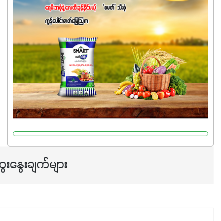
ဓာတ်မြေဩဇာဖြစ်ပါတယ်။ အဓိကအကျိုးကျေးဇူးတွေအနေနဲ့
ကတော့ နိုက်ထရိုဂျင် 19%ပါဝင်တဲ့အတွက် ကလိုရိုဖီးလ်ဖွဲ့စည်း
မှုကို အားပေးကာ သီးနှံပင်များ၏အရွက်များစိမ်းလန်းသန်စွမ်း
ပြီး အစာချက်လုပ်မှုအားကောင်းစေပါတယ်။ အပင်၏ပင်ပိုင်း
ကြီးထွားမှုကို တိုးမြင့်စေကာ အပင်သန်၍ အကြီးမြန်စေပါတယ်။
သင့်တော်တဲ့ Phosphorus 7%ပါဝင်မှုကြောင့် အပင်ရဲ့ အမြစ်
ဖွဲ့စည်းတည်ဆောက်မှုကို ပို၍သန်မာလာအောင် အားပေးပါ
တယ်။ ဒါ့အပြင် ပန်းပွင့်ခြင်း၊အသီးသီးခြင်း၊အစေ့တည်ခြင်း
လုပ်ငန်းစဉ်များကိုလည်း အားပေးပါတယ်။ လုံလောက်တဲ့
Potassium 8%က အပင်ရဲ့ ရောဂါဒဏ်၊ရာသီဥတုဒဏ်ခံနိုင်ရည်
ရှိမှုကို မြင့်တက်စေပြီး အသီးအရည်အသွေး၊ အရွယ်အစားနဲ့
အရသာ ပိုမိုကောင်းမွန်စေဖို့အတွက် လိုအပ်တဲ့အာဟာရဓာတ်
ေးနွေးချက်များ
ဖြစ်ပါတယ်။ ဟူးမစ်အက်စစ်ပါဝင်ပေါင်းစပ်ထားတဲ့အတွက်
အာဟာရဓာတ်စုပ်ယူမှုကောင်းမွန်လာခြင်း၊မြေဆီလွှာဖွဲ့စည်းပုံ
နှင့်ရေထိန်းနိုင်စွမ်းအားကောင်းလာခြင်းအပါအဝင်
အကျိုးကျေးဇူးများစွာကိုရရှိစေမှာဖြစ်ပါတယ်။ စပါးအပါအဝင်