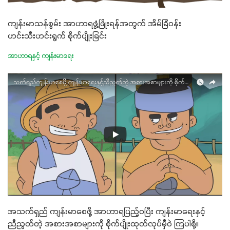
ကျန်းမာသန်စွမ်း အာဟာရဖွံ့ဖြိုးရန်အတွက် အိမ်ခြံဝန်း
ဟင်းသီးဟင်းရွက် စိုက်ပျိုးခြင်း
အာဟာရနှင့် ကျန်းမာရေး
အသက်ရှည် ကျန်းမာစေဖို့ အာဟာရပြည့်ဝပြီး ကျန်းမာရေးနှင့်
ညီညွတ်တဲ့ အစားအစာများကို စိုက်ပျိုးထုတ်လုပ်မှီဝဲ ကြပါစို့။