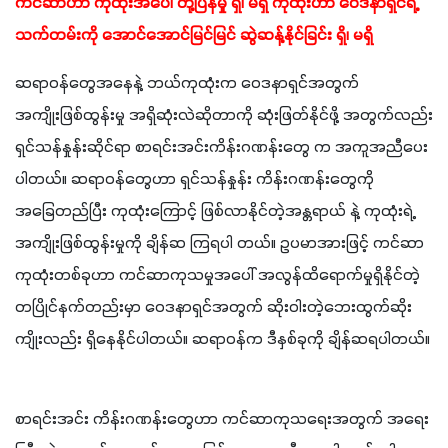
ကင်ဆာဟာ ကုထုံးအပေါ် တုံ့ပြန်မှု ရှိ၊ မရှိ ကုထုံးဟာ ဝေဒနာရှင်ရဲ့ 
သက်တမ်းကို အောင်အောင်မြင်မြင် ဆွဲဆန့်နိုင်ခြင်း ရှိ၊ မရှိ 
ဆရာဝန်တွေအနေနဲ့ ဘယ်ကုထုံးက ဝေဒနာရှင်အတွက် 
အကျိုးဖြစ်ထွန်းမှု အရှိဆုံးလဲဆိုတာကို ဆုံးဖြတ်နိုင်ဖို့ အတွက်လည်း 
ရှင်သန်နှုန်းဆိုင်ရာ စာရင်းအင်းကိန်းဂဏန်းတွေ က အကူအညီပေး
ပါတယ်။ ဆရာဝန်တွေဟာ ရှင်သန်နှုန်း ကိန်းဂဏန်းတွေကို 
အခြေတည်ပြီး ကုထုံးကြောင့် ဖြစ်လာနိုင်တဲ့အန္တရာယ် နဲ့ ကုထုံးရဲ့ 
အကျိုးဖြစ်ထွန်းမှုကို ချိန်ဆ ကြရပါ တယ်။ ဥပမာအားဖြင့် ကင်ဆာ
ကုထုံးတစ်ခုဟာ ကင်ဆာကုသမှုအပေါ် အလွန်ထိရောက်မှုရှိနိုင်တဲ့ 
တပြိုင်နက်တည်းမှာ ဝေဒနာရှင်အတွက် ဆိုးဝါးတဲ့ဘေးထွက်ဆိုး
ကျိုးလည်း ရှိနေနိုင်ပါတယ်။ ဆရာဝန်က ဒီနှစ်ခုကို ချိန်ဆရပါတယ်။
စာရင်းအင်း ကိန်းဂဏန်းတွေဟာ ကင်ဆာကုသရေးအတွက် အ‌ရေး