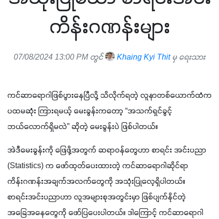
ကိန်းဂဏန်းများ
07/08/2024 13:00 PM တွင်
Khaing Kyi Thit
မှ ရေးသား
ကင်ဆာရောဂါဖြစ်ပွားနေပြီလို့ သိလိုက်ရတဲ့ လူနာတစ်ယောက်ထံက 
ပထမဆုံး ကြားရမယ့် မေးခွန်းကတော့ “အသက်ရှင်ခွင့် 
ဘယ်လောက်ရှိမလဲ” ဆိုတဲ့ မေးခွန်းပဲ ဖြစ်ပါတယ်။
အဲဒီမေးခွန်းကို ဖြေဖို့အတွက် ဆရာဝန်တွေဟာ စာရင်း အင်းပညာ 
(Statistics) က ဖော်ထုတ်ပေးထားတဲ့ ကင်ဆာရောဂါဆိုင်ရာ 
ကိန်းဂဏန်းအချက်အလက်တွေကို အသုံးပြုလေ့ရှိပါတယ်။ 
စာရင်းအင်းပညာဟာ လူအများစုအတွင်းမှာ ဖြစ်ပျက်နိုင်တဲ့ 
အခြေအနေတွေကို ဖော်ပြပေးပါတယ်။ ဒါကြောင့် ကင်ဆာရောဂါ