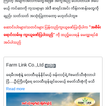
ကြီးတဲ့ အချက်အလက်တွေအဖြစ် အကူအညီ ပေးပါတယ်။ ဒါပေ
မယ့် ကင်ဆာကို ကုသရာမှာ အဲဒီ စာရင်းအင်း ကိန်းဂဏန်းတွေကို
ချည်း သတ်သတ် အသုံးပြုတာတော့ မဟုတ်ပါဘူး။ 
ဆောင်းပါးများ/သတင်းများ ပြန်လည်ကူးယူဖော်ပြလိုပါက 
"အစိမ်း
ရောင်လမ်းမှ ကူးယူဖော်ပြပါသည်"
 ကို ထည့်ပေးရန် မေတ္တာရပ်ခံ
အပ်ပါသည်
Farm Link Co.,Ltd
ကြော်ငြာ
ရေမီးအစုံနဲ့ လေထီးခုန်နိုင်မယ့် ဖန်းလင့်ရဲ့ #စမတ်သီးစုံလာပါ
ပြီ.....ဦးကြီးတို့ရေ ‌လေထီးခုန်ချင်ပေမယ့် စမတ်သီးစုံကို မသိ
သေးရင်တော့ ဒီစာလေးကို ဆက်ဖတ်‌ပေးပါ #စမတ်သီးစုံဆိုတာ
Read more
အပင်တိုင်းအတွက် အဓိကအာဟာရNPK (19:7:8)နဲ့ #ဟူးမစ်
အက်စစ်တို့ အချိုးကျ ပေါင်းစပ်ထားတဲ့ ကွန်ပေါင်း