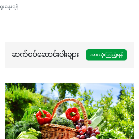
နှံစားသီးနှံများ၊ပဲအမျိုးမျိုး၊ဟင်းသီးဟင်းရွက်နဲ့ ဥယျာဉ်ခြံသီးနှံ
ေးနွေးရန်
အားလုံးမှာ အသုံးပြုနိုင်တယ်ဆိုတော့ တစ်မျိုးတည်းနဲ့ အားလုံး
ပါဖက်(perfect)မယ့် စမတ်သီးစုံနော် အရွေးမမှားတာသေချာပြီ
မလို့ အတွေးမများဘဲ သီးနှံတိုင်းကြီးထွားအောင် ဖန်းလင့်ရဲ့ #စ
မတ်သီးစုံကို သုံးကြပါစို့....
ဆက်စပ်ဆောင်းပါးများ
အားလုံးကြည့်ရန်