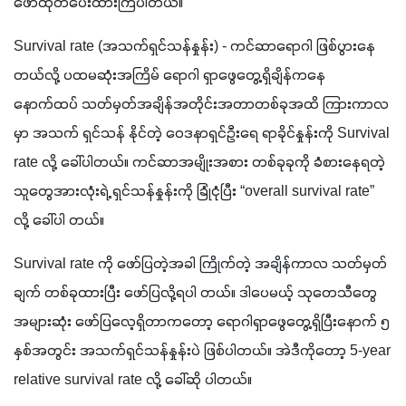
ဖော်ထုတ်ပေးထားကြပါတယ်။
Survival rate (အသက်ရှင်သန်နှုန်း) - ကင်ဆာရောဂါ ဖြစ်ပွားနေ
တယ်လို့ ပထမဆုံးအကြိမ် ရောဂါ ရှာဖွေတွေ့ရှိချိန်ကနေ 
နောက်ထပ် သတ်မှတ်အချိန်အတိုင်းအတာတစ်ခုအထိ ကြားကာလ
မှာ အသက် ရှင်သန် နိုင်တဲ့ ဝေဒနာရှင်ဦးရေ ရာခိုင်နှုန်းကို Survival 
rate လို့ ခေါ်ပါတယ်။ ကင်ဆာအမျိုးအစား တစ်ခုခုကို ခံစားနေရတဲ့ 
သူတွေအားလုံးရဲ့ ရှင်သန်နှုန်းကို ခြုံငုံပြီး “overall survival rate” 
လို့ ခေါ်ပါ တယ်။ 
Survival rate ကို ဖော်ပြတဲ့အခါ ကြိုက်တဲ့ အချိန်ကာလ သတ်မှတ်
ချက် တစ်ခုထားပြီး ဖော်ပြလို့ရပါ တယ်။ ဒါပေမယ့် သုတေသီတွေ 
အများဆုံး ဖော်ပြလေ့ရှိတာကတော့ ရောဂါရှာဖွေတွေ့ရှိပြီးနောက် ၅ 
နှစ်အတွင်း အသက်ရှင်သန်နှုန်းပဲ ဖြစ်ပါတယ်။ အဲဒီကိုတော့ 5-year 
relative survival rate လို့ ခေါ်ဆို ပါတယ်။