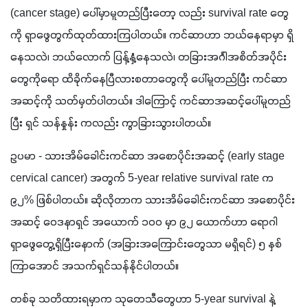
(cancer stage) ပေါ်မှာမူတည်ပြီးတော့ လည်း survival rate တွေ
ကို ရှာဖွေတွက်ထုတ်ထားကြပါတယ်။ ကင်ဆာဟာ ဘယ်နေရာမှာ ရှိ
နေသလဲ၊ ဘယ်လောက် ပြန့်နှံ့နေသလဲ၊ တခြားအင်္ဂါအစိတ်အပိုင်း
တွေကိုရော ထိခိုက်နေပြီလားစတာတွေကို ပေါ်မူတည်ပြီး ကင်ဆာ
အဆင့်ကို သတ်မှတ်ပါတယ်။ ဒါကြောင့် ကင်ဆာအဆင့်ပေါ်မူတည်
ပြီး ရှင် သန်နှုန်း ကလည်း ကွာခြားသွားပါတယ်။ 
ဥပမာ - သားအိမ်ခေါင်းကင်ဆာ အစောပိုင်းအဆင့် (early stage 
cervical cancer) အတွက် 5-year relative survival rate က 
၉၂% ဖြစ်ပါတယ်။ ဆိုလိုတာက သားအိမ်ခေါင်းကင်ဆာ အစောပိုင်း
အဆင့် ဝေဒနာရှင် အယောက် ၁၀၀ မှာ ၉၂ ယောက်ဟာ ရောဂါ
ရှာဖွေတွေ့ရှိပြီးနောက် (အခြားအကြောင်းတွေသာ မရှိရင်) ၅ နှစ်
ကြာအောင် အသက်ရှင်သန်နိုင်ပါတယ်။ 
တစ်ခု သတိထားရမှာက သုတေသီတွေဟာ 5-year survival နဲ့ 