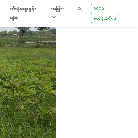
ဝင်ရန်
သီးနှံစျေးနှုန်း
အခြား
များ
မှတ်ပုံတင်ရန်