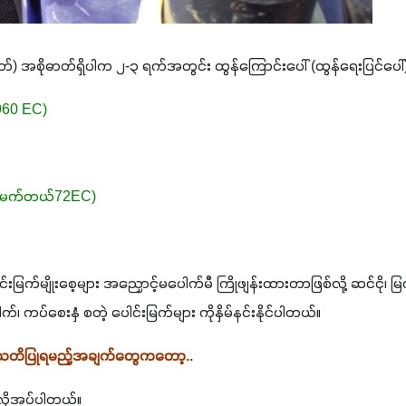
့မဟုတ်) အစိုဓာတ်ရှိပါက ၂-၃ ရက်အတွင်း ထွန်ကြောင်းပေါ် (ထွန်ရေးပြင်ပေါ်
 960 EC)
EC/မက်တယ်72EC)
းမြက်မျိုးစေ့များ အညှောင့်မပေါက်မီ ကြိုဖျန်းထားတာဖြစ်လို့ ဆင်ငို၊ မြက
က်၊ ကပ်စေးနှံ စတဲ့ ပေါင်းမြက်များ ကိုနှိမ်နင်းနိုင်ပါတယ်။
င်သတိပြုရမည့်အချက်တွေကတော့..
 လိုအပ်ပါတယ်။