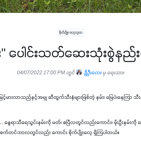
စိုက်ပျိုး ဗဟုသုတ
်း" ပေါင်းသတ်ဆေးသုံးစွဲနည်
04/07/2022 17:00 PM တွင်
ဒို့ဦး​လေး
မှ ရေးသား
မှုမြင့်မားလာသည်နှင့်အမျှ ဆီထွက်သီးနှံများဖြစ်တဲ့ နှမ်း၊ မြေပဲ၊နေကြာ သီ
တော့ … နွေရာသီရေသွင်းနှမ်းကို မတ်၊ ဧပြီလတွင်လည်းကောင်း၊ မိုးဦးနှမ်း
းကို စက်တင်ဘာလတွင်လည်း ကောင်း စိုက်ပျိုးလေ့ ရှိကြပါတယ်။