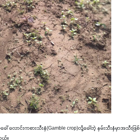
ာင်းကစားသီးနှံ(Gamble crop)လို့ခေါ်တဲ့ နှမ်းသီးနှံမှာအသီးဖြစ်ထွန်
တယ်။