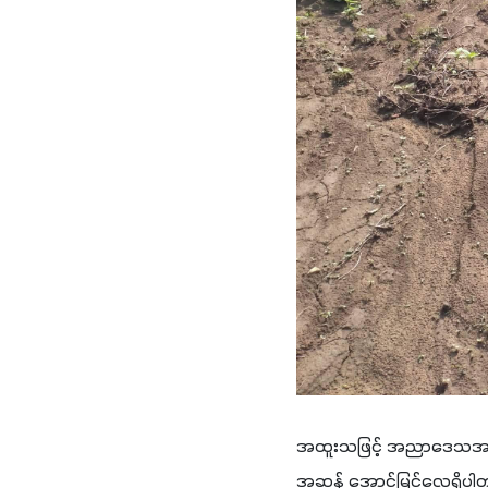
အထူးသဖြင့် အညာဒေသအခေါ် လေ
အဆန် အောင်မြင်လေ့ရှိပါ