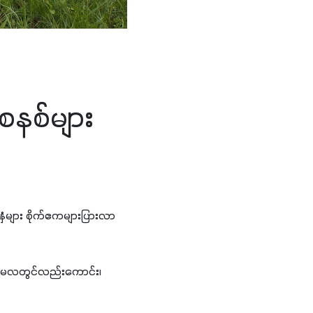
းစနစ်များ
းနှံများ စိုက်ဧကများပြားလာ
ကို မေလတွင်လည်းကောင်း၊ 