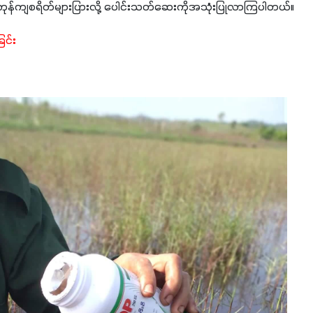
ှာ ကုန်ကျစရိတ်များပြားလို့ ပေါင်းသတ်ဆေးကိုအသုံးပြုလာကြပါတယ်။
ြင်း