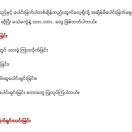
်နှင့် ပေါင်းမြက်ပါတစ်ချိန်တည်းထွက်လေ့ရှိလို့ အချိန်မီပေါင်းမြက်မရှင်
! ဆိုပြီး မသဲမကွဲနဲ့ လား..လား.. တွေ ဖြစ်တတ်ပါတယ်။
ြင်း
ွင် သားခွဲ ကြားလိုက်ခြင်း
ခြင်း၊
ခါးဆွပေါင်းရှင်းခြင်း။
်၊ ပေါင်းရှင်းခြင်း စတာတွေ ပြုလုပ်ကြပါတယ်။
က်ရှင်းလင်းခြင်း