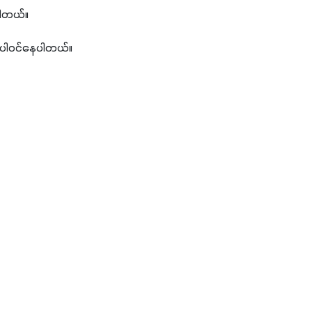
ပါတယ်။
 ပါဝင်နေပါတယ်။