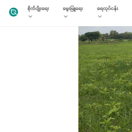
စိုက်ပျိုးရေး
မွေးမြူရေး
ရေလုပ်ငန်း