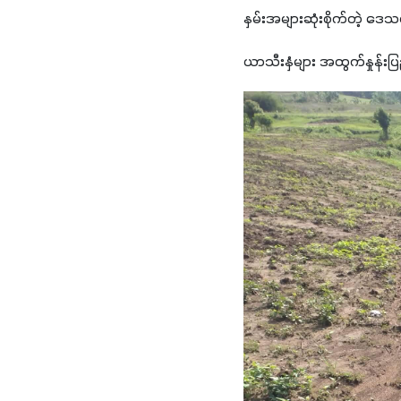
နှမ်းအများဆုံးစိုက်တဲ့ ဒေ
ယာသီးနှံများ အထွက်နှုန်