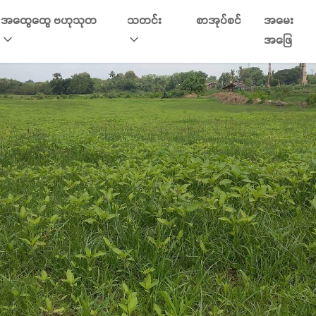
အထွေထွေ ဗဟုသုတ
သတင်း
စာအုပ်စင်
အမေး
အဖြေ