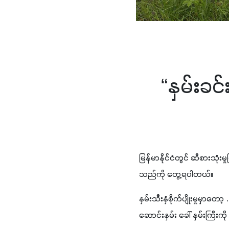
“နှမ်းခင
မြန်မာနိုင်ငံတွင် ဆီစားသုံး
သည်ကို တွေ့ရပါတယ်။
နှမ်းသီးနှံစိုက်ပျိုးမှုမှာ
ဆောင်းနှမ်း ခေါ် နှမ်းကြီ