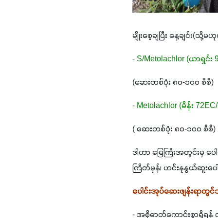
မျိုးစေ့ချပြီး နေ့ချင်း(သို
- S/Metolachlor (ယာရှင်း
(ဆေးတစ်ပုံး ၈၀-၁၀၀ စီစီ)  
- Metolachlor (မိန်း 72
( ဆေးတစ်ပုံး ၈၀-၁၀၀ စီစီ) 
ဒါဟာ မြေကြီးအတွင်းမှ ပေါင်
ကြိတ်မှန်၊ ဟင်းနုနွယ်ဆူးပေါ
ပေါင်းအုပ်ဆေးဖျန်းရာတွ
- အစိုဓာတ်ကောင်းစွာရှိရန်