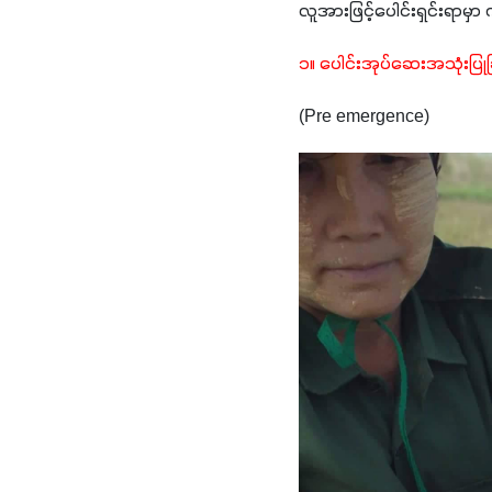
လူအားဖြင့်ပေါင်းရှင်းရာမ
၁။ ပေါင်းအုပ်ဆေးအသုံးပြုခ
(Pre emergence)