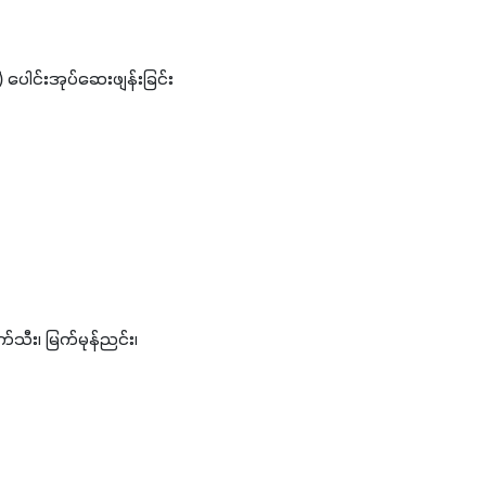
) ပေါင်းအုပ်ဆေးဖျန်းခြင်း
်သီး၊ မြက်မုန်ညင်း၊ 