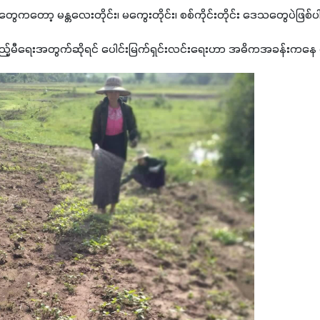
သတွေကတော့ မန္တလေးတိုင်း၊ မကွေးတိုင်း၊ စစ်ကိုင်းတိုင်း ဒေသတွေပဲဖြစ်
းပြည့်မီရေးအတွက်ဆိုရင် ပေါင်းမြက်ရှင်းလင်းရေးဟာ အဓိကအခန်းကနေ