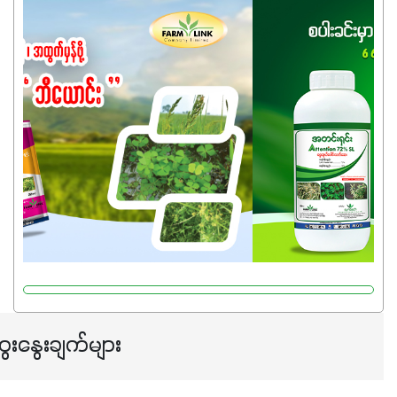
အထွက်နှုန်းကို ထိန်းထားနိုင်မှ ဦးကြီးတို့ အဆင်ပြေမှာနော် ✔️ဒါ
ကြောင့် ကိုယ်သုံးသမျှ ကိုယ့်အတွက်အကျိုးရစေမယ့်
အရည်အသွေးစိတ်ချရတဲ့ သွင်းအားစုပစ္စည်းတွေကိုပဲ ရွေးချယ်
သုံးသင့်ပါတယ်။
ေးနွေးချက်များ