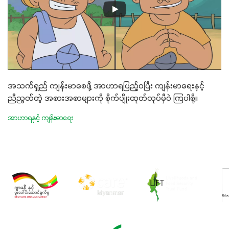
အသက်ရှည် ကျန်းမာစေဖို့ အာဟာရပြည့်ဝပြီး ကျန်းမာရေးနှင့်
ညီညွတ်တဲ့ အစားအစာများကို စိုက်ပျိုးထုတ်လုပ်မှီဝဲ ကြပါစို့။
အာဟာရနှင့် ကျန်းမာရေး