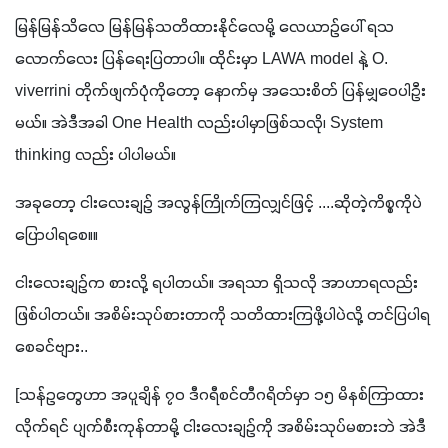
မြန်မြန်သိလေ မြန်မြန်သတိထားနိုင်လေမို့ လေယာဉ်ပေါ် ရသ
လောက်လေး ပြန်ရေးပြတာပါ။ ထိုင်းမှာ LAWA model နဲ့ O. 
viverrini တိုက်ဖျက်ပုံကိုတော့ နောက်မှ အသေးစိတ် ပြန်မျှဝေပါဦး
မယ်။ အဲဒီအခါ One Health လည်းပါမှာဖြစ်သလို၊ System 
thinking လည်း ပါပါမယ်။ 
အခုတော့ ငါးလေးချဉ် အလွန်ကြိုက်ကြလျှင်ဖြင့် ....ဆိုတဲ့ကိစ္စကိုပဲ 
ပြောပါရစေ။။
ငါးလေးချဉ်က စားလို့ ရပါတယ်။ အရသာ ရှိသလို အာဟာရလည်း 
ဖြစ်ပါတယ်။ အစိမ်းသုပ်စားတာကို သတိထားကြဖို့ပါပဲလို့ တင်ပြပါရ
စေခင်ဗျား..
[သန်ဥတွေဟာ အပူချိန် ၇၀ ဒီဂရီစင်တီဂရိတ်မှာ ၁၅ မိနစ်ကြာထား
လိုက်ရင် ပျက်စီးကုန်တာမို့ ငါးလေးချဉ်ကို အစိမ်းသုပ်မစားဘဲ အဲဒီ