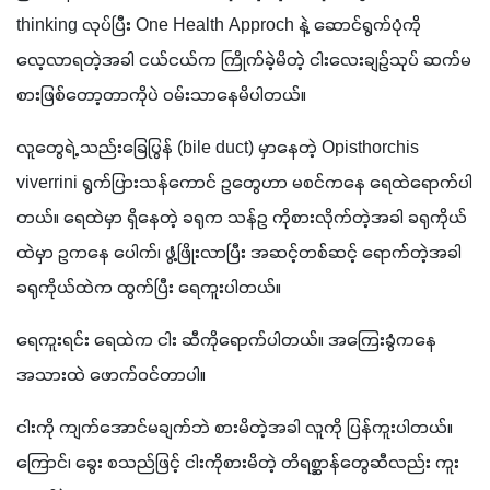
thinking လုပ်ပြီး One Health Approch နဲ့ ဆောင်ရွက်ပုံကို 
လေ့လာရတဲ့အခါ ငယ်ငယ်က ကြိုက်ခဲ့မိတဲ့ ငါးလေးချဉ်သုပ် ဆက်မ
စားဖြစ်တော့တာကိုပဲ ဝမ်းသာနေမိပါတယ်။ 
လူတွေရဲ့ သည်းခြေပြွန် (bile duct) မှာနေတဲ့ Opisthorchis 
viverrini ရွက်ပြားသန်ကောင် ဥတွေဟာ မစင်ကနေ ရေထဲရောက်ပါ
တယ်။ ရေထဲမှာ ရှိနေတဲ့ ခရုက သန်ဥ ကိုစားလိုက်တဲ့အခါ ခရုကိုယ်
ထဲမှာ ဥကနေ ပေါက်၊ ဖွံ့ဖြိုးလာပြီး အဆင့်တစ်ဆင့် ရောက်တဲ့အခါ 
ခရုကိုယ်ထဲက ထွက်ပြီး ရေကူးပါတယ်။ 
ရေကူးရင်း ရေထဲက ငါး ဆီကိုရောက်ပါတယ်။ အကြေးခွံကနေ 
အသားထဲ ဖောက်ဝင်တာပါ။ 
ငါးကို ကျက်အောင်မချက်ဘဲ စားမိတဲ့အခါ လူကို ပြန်ကူးပါတယ်။ 
ကြောင်၊ ခွေး စသည်ဖြင့် ငါးကိုစားမိတဲ့ တိရစ္ဆာန်တွေဆီလည်း ကူး