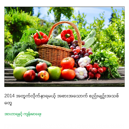
2014 အတွက်လိုက်နာရမယ့် အစားအသောက် စည်းမျဉ်းအသစ်
တွေ
အာဟာရနှင့် ကျန်းမာရေး