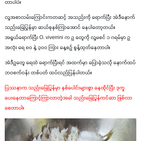
တာပါပဲ။ 
လူ့အစာလမ်းကြောင်းကတဆင့် အသည်းကို‌ ရောက်ပြီး အဲဒီနောက် 
သည်းခြေပြွန်မှာ ဆယ်စုနှစ်ကြာအောင် နေပါတော့တယ်။ 
အရွယ်ရောက်ပြီး O. viverrini က ဥ တွေကို လူ့မစင် ၁ ဂရမ်မှာ ဥ
အလုံး ရေ ၈၀ နဲ့ ၃၀၀ ကြား နေ့စဉ် စွန့်ထုတ်နေတာပါ။
အဲဒီဥတွေ ရေထဲ ရောက်ပြီးရင် အထက်မှာ ပြောခဲ့သလို နောက်ထပ် 
ဘဝစက်ဝန်း တစ်ပတ် ထပ်လည်ပြန်ပါတယ်။ 
ပြဿနာက သည်းခြေပြွန်မှာ နှစ်ပေါင်းများစွာ နေထိုင်ပြီး ဒုက္ခ
ပေး‌နေတာ‌ကြောင့်ကြာလာတဲ့အခါ သည်းခြေပြွန်ကင်ဆာ ဖြစ်လာ
စေတာပါ။ 