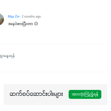
May Zin
- 2 months ago
အခုပဲစားပြီးတာ 😥
ေးနွေးရန်
ဆက်စပ်ဆောင်းပါးများ
အားလုံးကြည့်ရန်