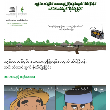
ကျန်းမာသန်စွမ်း အာဟာရဖွံ့ဖြိုးရန်အတွက် အိမ်ခြံဝန်း
ဟင်းသီးဟင်းရွက် စိုက်ပျိုးခြင်း
အာဟာရနှင့် ကျန်းမာရေး