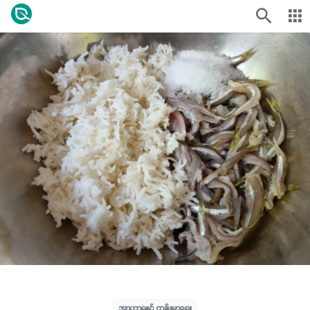
အာဟာရနှင့် ကျန်းမာရေး