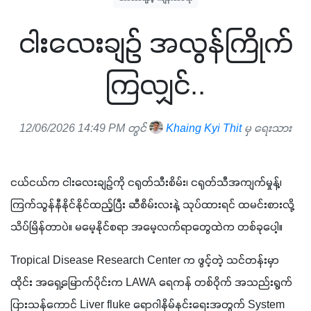
ငါးလေးချဉ် အလွန်ကြိုက်
ကြလျှင်..
12/06/2026 14:49 PM တွင်
Khaing Kyi Thit
မှ ရေးသား
ငယ်ငယ်က ငါးလေးချဉ်ကို ငရုတ်သီးစိမ်း‌၊ ငရုတ်သီအကျက်မှုန့်၊ 
ကြက်သွန်နီနိုင်နိုင်ထည့်ပြီး ဆီစိမ်းလးနဲ့ သုပ်ထားရင် ထမင်းစားလို့ 
သိပ်မြိန်တာပဲ။ မမေ့နိုင်စရာ အမေ့လက်ရာတွေထဲက တစ်ခုပေါ့။ 
Tropical Disease Research Center က ဖွင့်တဲ့ သင်တန်းမှာ 
ထိုင်း အရှေ့မြောက်ပိုင်းက LAWA ရေကန် တစ်ဝိုက် အသည်းရွက်
ပြားသန်ကောင် Liver fluke ရောဂါနှိမ်နှင်းရေးအတွက် System 