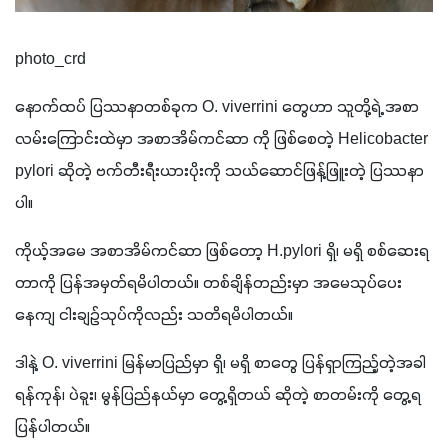
photo_crd
နောက်ထပ် ပြဿနာတစ်ခုက O. viverrini တွေဟာ သူတို့ရဲ့ အစာ
လမ်းကြောင်းထဲမှာ အစာအိမ်ကင်ဆာ ကို ဖြစ်စေတဲ့ Helicobacter 
pylori ဆိုတဲ့ ဗက်တီးရီးယားပိုးကို သယ်ဆောင်ဖြန့်ဖြူးတဲ့ ပြဿနာ
ပါ။ 
ကိုယ့်အမေ အစာအိမ်ကင်ဆာ ဖြစ်တော့ H.pylori ရှိ၊ မရှိ စစ်ဆေးရ
တာကို ပြန်အမှတ်ရမိပါတယ်။ တစ်ချိန်တည်းမှာ အ‌မေသုပ်ပေး
နေကျ ငါးချဉ်သုပ်ကိုလည်း သတိရမိပါတယ်။ 
ဒါနဲ့ O. viverrini မြန်မာပြည်မှာ ရှိ၊ မရှိ စာတွေ ပြန်ရှာကြည့်တဲ့အခါ 
ရန်ကုန်၊ ပဲခူး၊ မွန်ပြည်နယ်မှာ တွေ့ရှိတယ် ဆိုတဲ့ စာတမ်းကို တွေ့ရ
ပြန်ပါတယ်။ 