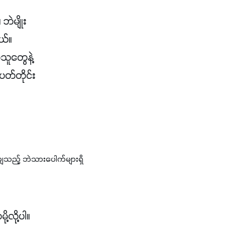
ဲမျိုး
ယ်။
သူတွေနဲ့
တ်တိုင်း
ချသည့် ဘဲသားပေါက်များရှိ
လို့ပါ။