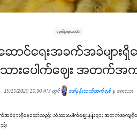
မွေးမြူရေးသတင်း
့ဆောင်ရေးအခက်အခဲများရှ
ဲသားပေါက်ဈေး အတက်အကျရ
19/10/2020 10:30 AM တွင်
ဒေါ်နန်းထက်ထက်ချစ်
မှ ရေးသား
်အခဲများရှိနေသော်လည်း ဘဲသားပေါက်ဈေးနှုန်းများ အတက်အကျရှိကြောင
သည်။