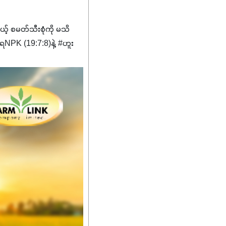
မယ့် စမတ်သီးစုံကို မသိ
PK (19:7:8)နဲ့ #ဟူး
ကျေးဇူးတွေအနေနဲ့ကတော့
စိမ်းလန်းသန်စွမ်းပြီး အစာ
ီးမြန်စေပါတယ်။
်မာလာအောင် အားပေးပါ
ယ်။ လုံလောက်တဲ့
ည်အသွေး၊ အရွယ်အစားနဲ့
ါင်းစပ်ထားတဲ့အတွက်
ခြင်းအပါအဝင်
်းရွက်နဲ့ ဥယျာဉ်ခြံသီးနှံ
ော် အရွေးမမှားတာသေချာပြီ