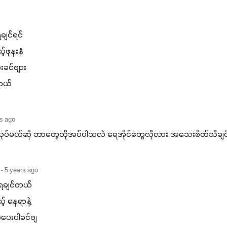
ျင်ရင်

ဖုနးနံ

ခင်ဗျား

ါတယ်
rs ago
လုပ်မယ်ဆို ဘာတွေလိုအပ်ပါသလဲ ရေအိုင်တွေလိုလား အသေးစိတ်သိချ
- 5 years ago
ရချင်တယ်

 နေရာနဲ့

ာပေးပါခင်ဗျ