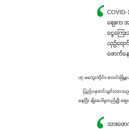
COVID-1
ဈေးက အမ
ငွေကြေးအ
ယှဉ်ရောင
ဖောက်န
ဟု မကွေးတိုင်း၊ စလင်းမြို
    ပြည်ပမှတင်သွင်းလာသည့်
နေပြီး မျိုးပေါ်မူတည်၍ ဈေးန
သားဖောက်