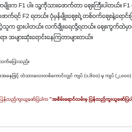
ားကမျိုးက F1 ပါ။ သူ့ကိုသားဖောက်တာ ဈေးကြီးပါတယ်။ F1 မျိ
ာက်ရင် F2 ရတယ်။ ပုံမှန်မျိုးဈေးရဲ့ တစ်ဝက်ဈေးနဲ့ရောင
်းတဲ့သူက ရှားပါတယ်။ လက်ချိုးရေလို့ရတယ်။ ဈေးကွက်ထဲမှာ
းရော၊ အများဆုံးရောင်းနေကြတာများတယ်။
်လက်ပြောသည်။
ားအနေဖြင့် ဘဲသားလေးတစ်ကောင်လျှင် ကျပ် (၁,၆၀၀) မှ ကျပ် (၂,၀၀၀) က
 ပြန်လည်ကူးယူဖော်ပြပါက 
"အစိမ်းရောင်လမ်းမှ ပြန်လည်ကူးယူဖော်ပြ