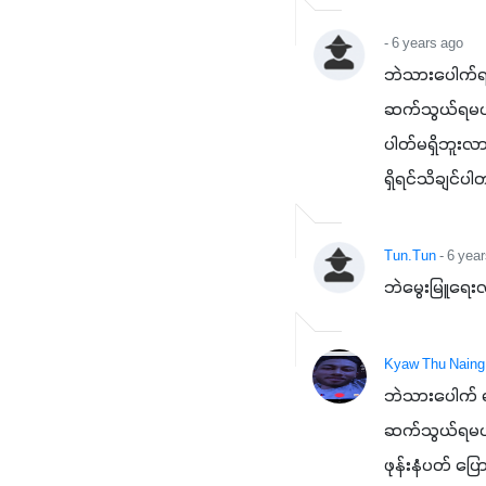
- 6 years ago
ဘဲသားပေါက်ရခ
ဆက်သွယ်ရမယ့်
ပါတ်မရှိဘူးလား
ရှိရင်သိချင်ပ
Tun.Tun
- 6 yea
ဘဲမွေးမြူရေး
Kyaw Thu Naing
ဘဲသားပေါက် 
ဆက်သွယ်ရမယ့်
ဖုန်းနံပတ် ပြေ