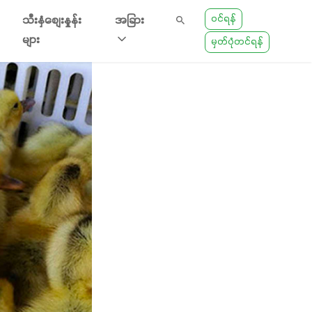
ဝင်ရန်
သီးနှံစျေးနှုန်း
အခြား
များ
မှတ်ပုံတင်ရန်