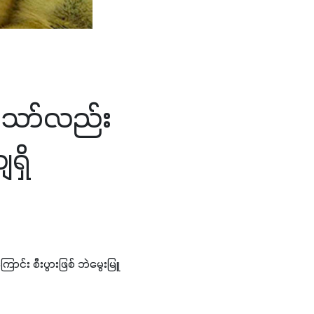
ိသော်လည်း
ှိ
်း စီးပွားဖြစ် ဘဲမွေးမြူ