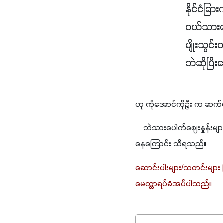
နိုင်ငံခြ
ဝယ်သားဖေ
မျိုးသွင
ဘဲဆိုပြီ
ဟု ကိုအောင်ကိုဦး က ဆက
    ဘဲသားပေါက်ဈေးနှုန်းမျ
နေကြောင်း သိရသည်။
ဆောင်းပါးများ/သတင်းများ
မေတ္တာရပ်ခံအပ်ပါသည်။