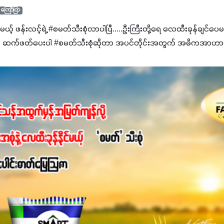
ကြော်ငြာ
င်မယ့် ဖန်းလင့်ရဲ့ #စမတ်သီးစုံလာပါပြီ.....ဦးကြီးတို့ရေ ‌လေထီးခုန်ချင်ပေ
 ဆက်ဖတ်‌ပေးပါ #စမတ်သီးစုံဆိုတာ အပင်တိုင်းအတွက် အဓိကအာဟာရN
ျ ပေါင်းစပ်ထားတဲ့ ကွန်ပေါင်းဓာတ်မြေဩဇာဖြစ်ပါတယ်။ အဓိကအကျိုး
့အတွက် ကလိုရိုဖီးလ်ဖွဲ့စည်းမှုကို အားပေးကာ သီးနှံပင်များ၏အရွက်များ
ပါတယ်။ အပင်၏ပင်ပိုင်းကြီးထွားမှုကို တိုးမြင့်စေကာ အပင်သန်၍ အကြ
 7%ပါဝင်မှုကြောင့် အပင်ရဲ့ အမြစ်ဖွဲ့စည်းတည်ဆောက်မှုကို ပို၍သန
ခြင်း၊အသီးသီးခြင်း၊အစေ့တည်ခြင်းလုပ်ငန်းစဉ်များကိုလည်း အားပေးပါတ
ရောဂါဒဏ်၊ရာသီဥတုဒဏ်ခံနိုင်ရည်ရှိမှုကို မြင့်တက်စေပြီး အသီးအရ
စေဖို့အတွက် လိုအပ်တဲ့အာဟာရဓာတ်ဖြစ်ပါတယ်။ ဟူးမစ်အက်စစ်ပါဝင်ပေ
မွန်လာခြင်း၊မြေဆီလွှာဖွဲ့စည်းပုံနှင့်ရေထိန်းနိုင်စွမ်းအားကောင်းလာ
ှိစေမှာဖြစ်ပါတယ်။ စပါးအပါအဝင် နှံစားသီးနှံများ၊ပဲအမျိုးမျိုး၊ဟင်းသီးဟင
်တယ်ဆိုတော့ တစ်မျိုးတည်းနဲ့ အားလုံးပါဖက်(perfect)မယ့် စမတ်သီးစုံန
ိုင်းကြီးထွားအောင် ဖန်းလင့်ရဲ့ #စမတ်သီးစုံကို သုံးကြပါစို့....