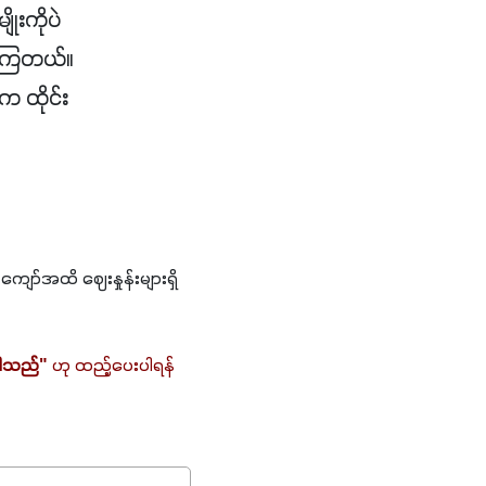
ုးကိုပဲ
်းကြတယ်။
က ထိုင်း
ျော်အထိ ဈေးနှုန်းများရှိ
ပါသည်"
 ဟု ထည့်ပေးပါရန် 