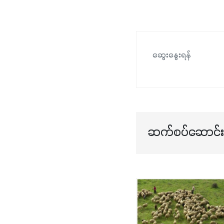
ဆွေးနွေးရန်
ဆက်စပ်ဆောင်းပ