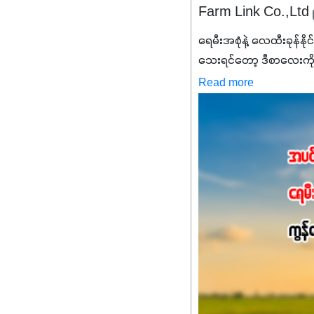
Farm Link Co.,Ltd
ရေမီးအစုံနဲ့ လေထီးခုန်နို
သေးရင်တော့ ဒီစာလေးကို
မစ်အက်စစ်တို့ အချိုးက
Read more
နိုက်ထရိုဂျင် 19%ပါဝင်တဲ
ချက်လုပ်မှုအားကောင်းစေ
သင့်တော်တဲ့ Phosphorus
တယ်။ ဒါ့အပြင် ပန်းပွင့်
Potassium 8%က အပင်ရဲ့ 
အရသာ ပိုမိုကောင်းမွန်
အာဟာရဓာတ်စုပ်ယူမှုကောင်း
အကျိုးကျေးဇူးများစွာကိုရရ
အားလုံးမှာ အသုံးပြုနိုင
မလို့ အတွေးမများဘဲ သီးနှံတ