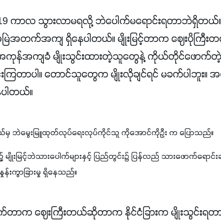
9 ကာလ သွားလာမရလို့ ဘဲပေါက်မရောင်းရတာဘဲရှိတယ်။ ဘ
ြဲအတက်အကျ ရှိနေပါတယ်။ မျိုးမြင့်တာက ဈေးပိုကြီးတ
ကုန်အကျခံ မျိုးသွင်းထားတဲ့သူတွေနဲ့ ကိုယ်တိုင်ဖောက်တဲ့
်းကြတာပါ။ တောင်သူတွေက မျိုးလိုချင်ရင် မခက်ပါဘူး။ အပ
ေပါတယ်။
့နယ်မှ ဘဲမွေးမြူထုတ်လုပ်ရေးလုပ်ကိုင်သူ ကိုအောင်ကိုဦး က ပြောသည်။
 မျိုးမြင့်ဘဲသားပေါက်များနှင့် ပြည်တွင်း၌ ပြန်လည် သားဖောက်ရောင်း
ှုန်းကွာခြားမှု ရှိနေသည်။ 
တာက ဈေးကြီးတယ်ဆိုတာက နိုင်ငံခြားက မျိုးသွင်းရတာမို့