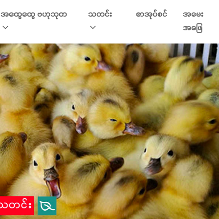
အထွေထွေ ဗဟုသုတ
သတင်း
စာအုပ်စင်
အမေး
အဖြေ