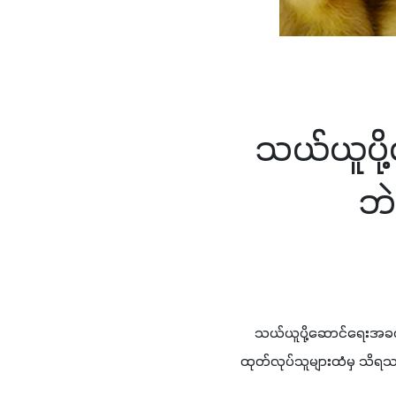
သယ်ယူပို
ဘ
    သယ်ယူပို့ဆောင်ရေးအခက
ထုတ်လုပ်သူများထံမှ သိရ