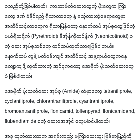
စသည်တို့ဖြစ်ပါတယ်။  ကာဘာမိတ်ဆေးတွေကို ပိုးတွေက ကြာ
တော့ ဒဏ် ခံနိုင်ရည် ရှိလာတာတွေ နဲ့ မလိုလားတဲ့နေရာတွေမှာ 
အဆိပ်သင့်တာတွေက ရှိလာပြန်တော့ နောက်ထပ် အုပ်စုတွေဖြစ်တဲ့
ပယ်ရီသရိုက် (Pyrethroid)၊ နီအိုနီကိုတင်နွိုက် (Neonicotinoid) စ
တဲ့ ဆေး အုပ်စုသစ်တွေ ထပ်ထပ်ထုတ်လာရပြန်ပါတယ်။ 
နောက်ထပ် လူနဲ့ ပတ်ဝန်းကျင် အဆိပ်သင့် အန္တရာယ်တွေကနေ 
လျော့ကျဖို့ ထုတ်ထားတဲ့ အုပ်စုကတော့ အေမိုက် ပိုးသတ်ဆေးတွေ
ပဲ ဖြစ်ပါတယ်။
အေမိုက် ပိုးသတ်ဆေး အုပ်စု (Amide) ထဲမှာတော့ tetraniliprole, 
cyclaniliprole, chlorantraniliprole, cyantraniliprole, 
bromoantraniliprole, flonicamid, tolfenpyrad, flonicamidand, 
flubendiamide စတဲ့ ဆေးအေအိုင် တွေပါဝင်ပါတယ်။ 
အခု ထုတ်ထားတာက အရမ်းလည်း မကြာသေးဘူး မြန်မာပြည်ကို