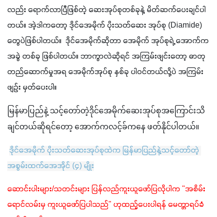
လည်း ရောက်လာပြီဖြစ်တဲ့ ဆေးအုပ်စုတစ်ခုနဲ့ မိတ်ဆက်ပေးချင်ပါ
တယ်။ အဲ့ဒါကတော့ ဒိုင်အေမိုက် ပိုးသတ်ဆေး အုပ်စု (Diamide) 
တွေပဲဖြစ်ပါတယ်။  ဒိုင်အေမိုက်ဆိုတာ အေမိုက် အုပ်စုရဲ့ အောက်က 
အခွဲ တစ်ခု ဖြစ်ပါတယ်။ ဘာကွာလဲဆိုရင် အကြမ်းဖျင်းတော့ ဓာတု
တည်ဆောက်မှုအရ အေမိုက်အုပ်စု နှစ်ခု ပါဝင်တယ်လို့ပဲ အကြမ်း
ဖျဉ်း မှတ်ပေးပါ။ 
မြန်မာပြည်နဲ့ သင့်တော်တဲ့ဒိုင်အေမိုက်ဆေးအုပ်စုအကြောင်းသိ
ချင်တယ်ဆိုရင်တော့ အောက်ကလင့်ခ်ကနေ ဖတ်နိုင်ပါတယ်။
ဒိုင်အေမိုက် ပိုးသတ်ဆေးအုပ်စုထဲက မြန်မာပြည်နဲ့သင့်တော်တဲ့ 
အစွမ်းထက်အေအိုင် (၄) မျိုး
ဆောင်းပါးများ/သတင်းများ ပြန်လည်ကူးယူဖော်ပြလိုပါက "အစိမ်း
ရောင်လမ်းမှ ကူးယူဖော်ပြပါသည်" ဟုထည့်ပေးပါရန် မေတ္တာရပ်ခံ