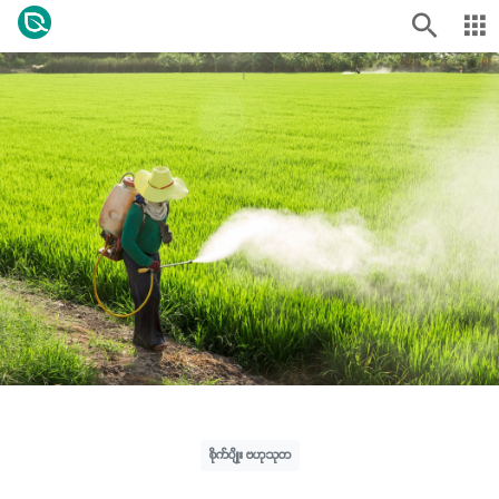
စိုက်ပျိုး ဗဟုသုတ