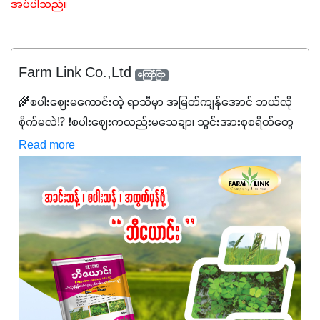
အပ်ပါသည်။ 
Farm Link Co.,Ltd
ကြော်ငြာ
🌾စပါးဈေးမကောင်းတဲ့ ရာသီမှာ အမြတ်ကျန်အောင် ဘယ်လို
စိုက်မလဲ⁉️ ❗စပါးဈေးကလည်းမသေချာ၊ သွင်းအားစုစရိတ်တွေ
ကလည်း တက်နေတဲ့ဒီလိုအချိန်မှာ သွင်းအားစုဖိုးကို လျှော့ချပြီး
Read more
အထွက်နှုန်းကို ထိန်းထားနိုင်မှ ဦးကြီးတို့ အဆင်ပြေမှာနော် ✔️ဒါ
ကြောင့် ကိုယ်သုံးသမျှ ကိုယ့်အတွက်အကျိုးရစေမယ့်
အရည်အသွေးစိတ်ချရတဲ့ သွင်းအားစုပစ္စည်းတွေကိုပဲ ရွေးချယ်
သုံးသင့်ပါတယ်။