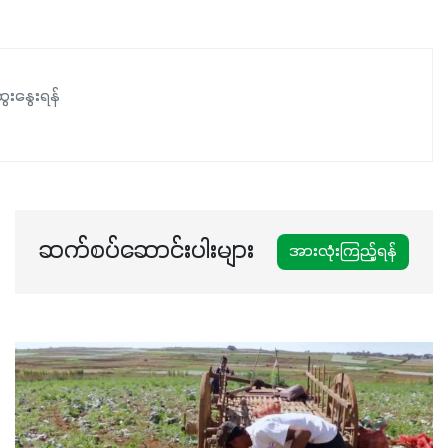
ေးနွေးရန်
ဆက်စပ်ဆောင်းပါးများ
အားလုံးကြည့်ရန်