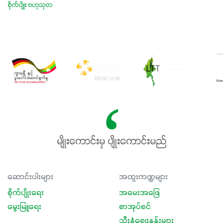
စိုက်ပျိုး ဗဟုသုတ
မျိုးကောင်းမှ ပျိုးကောင်းမည်
ဆောင်းပါးများ
အထူးကဏ္ဍများ
စိုက်ပျိုးရေး
အမေးအဖြေ
မွေးမြူရေး
စာအုပ်စင်
သီးနှံစျေးနှုန်းများ