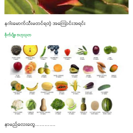
နဂါးမောက်သီးမတင်ရတဲ့ အကြောင်းအရင်း
စိုက်ပျိုး ဗဟုသုတ
နာမည်လေးတွေ………….