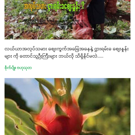
လယ်ယာအလုပ်သမား စျေးကွက်အခြေအနေနဲ့ ဌားရမ်းခ စျေးနှုန်း
များ ကို တောင်သူဉီးကြီးများ ဘယ်လို သိရှိနိုင်မလဲ.....
စိုက်ပျိုး ဗဟုသုတ