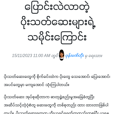
ပြောင်းလဲလာတဲ့
ပိုးသတ်ဆေးများရဲ့
သမိုင်းကြောင်း
15/11/2023 11:00 AM တွင်
ဖုန်းမဏ်တိုး
မှ ရေးသား
ပိုးသတ်ဆေးတွေကို စိုက်ခင်းထဲက ပိုးတွေ သေအောင်၊ ပြေးအောင်၊ 
အပင်တွေမှာ မကျအောင် သုံးကြပါတယ်။
ပိုးသတ်ဆေး အုပ်စုဆိုတာက ဓာတုဖွဲ့စည်းမှုအခြေခံတူပြီး 
အဆိပ်သင့်တဲ့ပုံစံတူ ဆေးတွေကို တစ်စုတည်း ထား ထားတာဖြစ်ပါ
တယ်။  ပိုးသတ်ဆေးတွေက ဟိုးယခင်ခေတ်ကတည်းကစပြီး ယနေ့