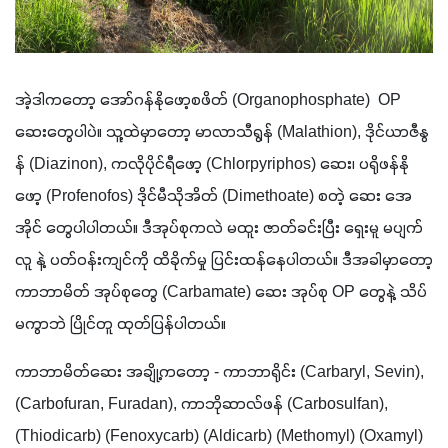
အဲ့ဒါကတော့ အော်ဂန်နိုဖော့စဖိတ် (Organophosphate)  OP 
ဆေးတွေပါပဲ။ သူ့ထဲမှာတော့ မာလာသီရွန် (Malathion), ဒိုင်ယာဇီနွ
န် (Diazinon), ကလိုပိုင်ရီဖော့ (Chlorpyriphos) ဆေး၊ ပရိုဖန်နို
ဖော့ (Profenofos) ဒိုင်မီသိုအိတ် (Dimethoate) စတဲ့ ဆေး အေ
အိုင် တွေပါပါတယ်။ ဒီအုပ်စုကလဲ မထူး ဇာတ်ခင်းပြီး ရှေးမူ မပျက် 
လူ နဲ့ ပတ်ဝန်းကျင်ကို ထိခိုက်မှု ပြင်းထန်နေပါတယ်။ ဒီအခါမှာတော့ 
ကာဘာမိတ် အုပ်စုတွေ (Carbamate) ဆေး အုပ်စု OP တွေနဲ့ သိပ်
မကွာဘဲ ပြိုင်တူ ထုတ်ပြန်ပါတယ်။
ကာဘာမိတ်ဆေး အချို့ကတော့ - ကာဘာရိုင်း (Carbaryl, Sevin), 
(Carbofuran, Furadan), ကာဘိုဆာလ်ဖန် (Carbosulfan), 
(Thiodicarb) (Fenoxycarb) (Aldicarb) (Methomyl) (Oxamyl) 