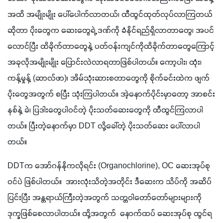
အထိ အမျိုးမျိုး ပေါ်ပေါက်လာတယ်၊ ထီထွင်ထုတ်လုပ်လာကြတယ်
ဆိုတာ ပိုးတွေက ဆေးတွေရဲ့ ဒဏ်ကို ခံနိုင်ရည်ရှိလာတာတွေ၊ အပင်
လောင်ပြီး ထိခိုက်တာတွေနဲ့ ပတ်ဝန်းကျင်ကိုထိခိုက်တာတွေကြောင့် 
အခုလိုအမျိုးမျိုး ပြောင်းလဲလာရတာဖြစ်ပါတယ်။ ကော့ပါး၊ ထုံး၊ 
ကန့်မှုန့် (ဆာလ်ဖာ)၊ အိမ်သုံးဆားစတာတွေကို စိုက်ခင်းထဲက ဖျက်
ပိုးတွေအတွက် စပြီး သုံးကြပါတယ်။ အဲ့နောက်ပိုင်းမှာတော့ အာစင်း
နစ်နဲ့ ခဲ၊ ပြဒါးတွေပါဝင်တဲ့ ပိုးသတ်ဆေးတွေကို ထီထွင်ကြလာပါ
တယ်။ ပြီးတဲ့နောက်မှာ DDT လို့ခေါ်တဲ့ ပိုးသတ်ဆေး ပေါ်လာပါ
တယ်။
DDTက အော်ဂန်နိုကလိုရင်း (Organochlorine), OC ဆေးအုပ်စု
ဝင်ပဲ ဖြစ်ပါတယ်။  အားလုံးသိတဲ့အတိုင်း ဒီဆေးက သိပ်ကို အဆိပ်
ပြင်းပြီး အန္တရာယ်ကြီးတဲ့အတွက် သတ္တဝါတော်တော်များများကို 
ဒုက္ခဖြစ်စေလာပါတယ်။ ထို့အတွက်  နောက်ထပ် ဆေးအုပ်စု ထွင်ရ