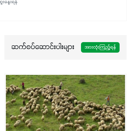
ေးနွေးရန်
အားလုံးမှာ အသုံးပြုနိုင်တယ်ဆိုတော့ တစ်မျိုးတည်းနဲ့ အားလုံး
ပါဖက်(perfect)မယ့် စမတ်သီးစုံနော် အရွေးမမှားတာသေချာပြီ
မလို့ အတွေးမများဘဲ သီးနှံတိုင်းကြီးထွားအောင် ဖန်းလင့်ရဲ့ #စ
မတ်သီးစုံကို သုံးကြပါစို့....
ဆက်စပ်ဆောင်းပါးများ
အားလုံးကြည့်ရန်