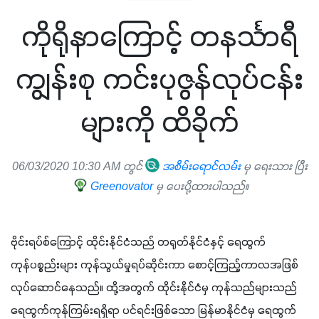
ကိုရိုနာကြောင့် တနင်္သာရီ
ကျွန်းစု ကင်းပုဇွန်လုပ်ငန်း
များကို ထိခိုက်
06/03/2020 10:30 AM တွင်
အစိမ်းရောင်လမ်း
မှ ရေးသား ပြီး
Greenovator
မှ ပေးပို့ထားပါသည်။
ဗိုင်းရပ်စ်ကြောင့် ထိုင်းနိုင်ငံသည် တရုတ်နိုင်ငံနှင့် ရေထွက်
ကုန်ပစ္စည်းများ ကုန်သွယ်မှုရပ်ဆိုင်းကာ စောင့်ကြည့်ကာလအဖြစ် 
လုပ်ဆောင်နေသည်။ ထို့အတွက် ထိုင်းနိုင်ငံမှ ကုန်သည်များသည် 
ရေထွက်ကုန်ကြမ်းရရှိရာ ပင်ရင်းဖြစ်သော မြန်မာနိုင်ငံမှ ရေထွက်