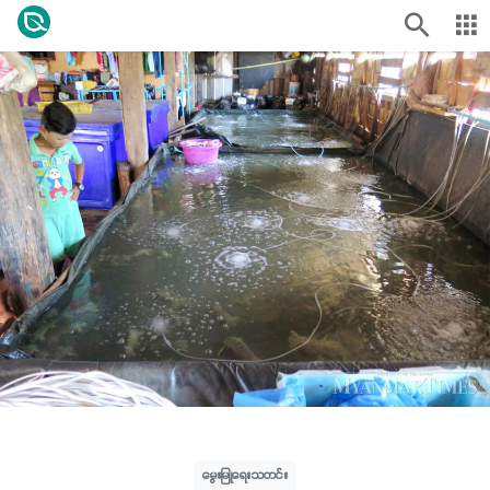
မွေးမြူရေးသတင်း