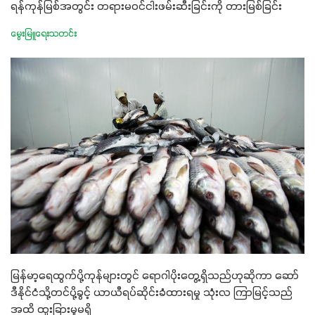
ရန်ကုန်မြစ်အတွင်း တရားမဝင်ငါးဖမ်းဆီးခြင်းကို တားမြစ်ခြင်း
မွေးမြူရေးသတင်း
မြန်မာ့ရေထွက်ပို့ကုန်များတွင် ရောဂါပိုးတွေ့ရှိသည်ဟုဆိုကာ ဆော်
ဒီနိုင်ငံသို့တင်ပို့ခွင့် ယာယီရပ်ဆိုင်းခံထားရမှု သုံးလ ကြာမြင့်သည်
အထိ ထူးခြားမှုမရှိ