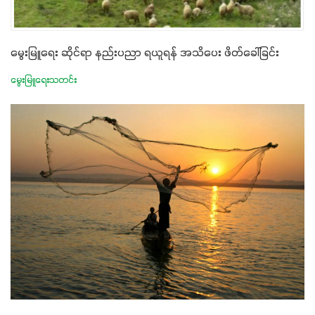
မွေးမြူရေး ဆိုင်ရာ နည်းပညာ ရယူရန် အသိပေး ဖိတ်ခေါ်ခြင်း
မွေးမြူရေးသတင်း