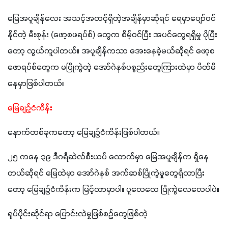
မြေအပူချိန်လေး အသင့်အတင့်ရှိတဲ့အချိန်မှာဆိုရင် ရေမှာပျော်ဝင်
နိုင်တဲ့ မီးစုန်း (ဖော့စဖရပ်စ်) တွေက စိမ့်ဝင်ပြီး အပင်တွေရရှိမှု ပိုပြီး
တော့ လွယ်ကူပါတယ်။ အပူချိန်ကသာ အေးနေခဲ့မယ်ဆိုရင် ဖော့စ
ဖောရပ်စ်တွေက မပြိုကွဲတဲ့ အော်ဂဲနစ်ပစ္စည်းတွေကြားထဲမှာ ပိတ်မိ
နေမှာဖြစ်ပါတယ်။ 
မြေချဉ်ငံကိန်း
နောက်တစ်ခုကတော့ မြေချဉ်ငံကိန်းဖြစ်ပါတယ်။ 
၂၅ ကနေ ၃၉ ဒီဂရီဆဲလ်စီးယပ် လောက်မှာ မြေအပူချိန်က ရှိနေ
တယ်ဆိုရင် မြေထဲမှာ အော်ဂဲနစ် အက်ဆစ်ပြိုကွဲမှုတွေရှိလာပြီး
တော့ မြေချဉ်ငံကိန်းက မြင့်လာမှာပါ။ ပူလေလေ ပြိုကွဲလေလေပါပဲ။
ရုပ်ပိုင်းဆိုင်ရာ ပြောင်းလဲမှုဖြစ်စဉ်တွေဖြစ်တဲ့