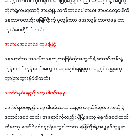
လျော့ပါတယ်။ တိုက်ရိုက်အားဖြင့်ဆိုရင်လည်း နေရောင်နဲ့ အပူကို 
တိုက်ရိုက်မရတာမို့ အပူချိန် သက်သာစေပါတယ်။ အပင်တွေပေါက်
နေတာကလည်း မြေကြီးကို ပူလွန်းတာ အေးလွန်းတာကနေ ကာ
ကွယ်ပေးနိုင်ပါတယ်။
အတိမ်းအစောင်း၊ ကုန်းမြင့်
နေရောင်က အပေါ်ကနေကျတာဖြစ်တဲ့အတွက်မို့ တောင်တန်းနဲ့ 
ကုန်းတက်ကုန်းဆင်းတွေက နေရောင်ရရှိမှုမှာ အပူစုပ်ယူမှုတွေ 
ကွာခြားသွားနိုင်ပါတယ်။ 
အော်ဂဲနစ်ပစ္စည်းတွေ ပါဝင်နေမှု
အော်ဂဲနစ်ပစ္စည်းတွေ ပါဝင်တာက ရေစုပ် ရေထိန်းစွမ်းအားကို ပို
ကောင်းစေပါတယ်။ အရောင်ကိုလည်း ပိုပြီးတော့ မဲနက်စေပါတယ်၊ 
ဆိုတော့ အော်ဂဲနစ်ပစ္စည်းတွေပါတာက မြေကြီးရဲ့ အပူစုပ်ယူမှုမှာ 