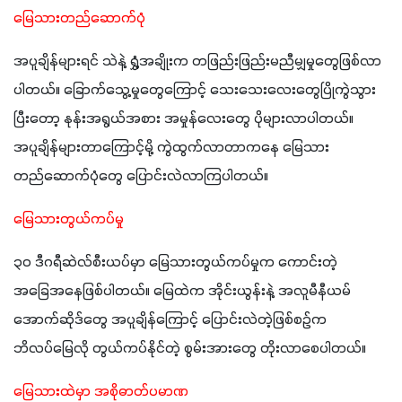
မြေသားတည်ဆောက်ပုံ
အပူချိန်များရင် သဲနဲ့ ရွှံ့အချိုးက တဖြည်းဖြည်းမညီမျှမှုတွေဖြစ်လာ
ပါတယ်။ ခြောက်သွေ့မှုတွေကြောင့် သေးသေးလေးတွေပြိုကွဲသွား
ပြီးတော့ နုန်းအရွယ်အစား အမှုန်လေးတွေ ပိုများလာပါတယ်။ 
အပူချိန်များတာကြောင့်မို့ ကွဲထွက်လာတာကနေ မြေသား
တည်ဆောက်ပုံတွေ ပြောင်းလဲလာကြပါတယ်။
မြေသားတွယ်ကပ်မှု 
၃၀ ဒီဂရီဆဲလ်စီးယပ်မှာ မြေသားတွယ်ကပ်မှုက ကောင်းတဲ့ 
အခြေအနေဖြစ်ပါတယ်။ မြေထဲက အိုင်းယွန်းနဲ့ အလူမီနီယမ် 
အောက်ဆိုဒ်တွေ အပူချိန်ကြောင့် ပြောင်းလဲတဲ့ဖြစ်စဉ်က 
ဘိလပ်မြေလို တွယ်ကပ်နိုင်တဲ့ စွမ်းအားတွေ တိုးလာစေပါတယ်။ 
မြေသားထဲမှာ အစိုဓာတ်ပမာဏ