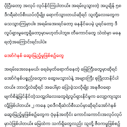
ပိုပြီးတော့ အလုပ် လုပ်နိုင်ကြပါတယ်။ အရမ်းပူသွားတဲ့ အပူချိန် ၅၈ 
ဒီဂရီဆဲလ်စီးယပ်လိုမျိုး ရောက်သွားတယ်ဆိုရင် သူတို့လေးတွေက 
သေသွားကြမှာပါ။ အရမ်းအေးရင်တော့ နေနိုင်ပေမဲ့ ပူရင်တော့ ဒီ
လှုပ်ရှားမှုတွေရှိတော့မှာမဟုတ်ပါဘူး။ တီကောင်တွေ သဲထဲမှာ မနေ
ရတဲ့အကြောင်းရင်းပါပဲ။ 
အော်ဂဲနစ် ဆွေးမြည့်မှုဖြစ်စဉ်တွေ
အရမ်းအေးနေမယ်၊ ရေခဲမှတ်ရောက်နေတဲ့ မြေကြီးတွေမှာဆိုရင် 
အော်ဂဲနစ်ပစ္စည်းတွေက ဆွေးမသွားပဲနဲ့ အများကြီး စုပြုံလာနိုင်ပါ
တယ်။ ဘာလို့လဲဆိုရင် အပေါ်မှာ ပြောခဲ့သလိုမျိုး အနုဇီဝရော 
မျက်စိနဲ့မြင်နိုင်တဲ့သတ္တဝါလေးတွေရဲ့လှုပ်ရှားနိုင်မှုက လျော့ကျသွား
လို့ဖြစ်ပါတယ်။ ၂ ကနေ ၃၈​ဒီဂရီဆဲလ်စီးယပ်မှာဆိုရင်အော်ဂဲနစ် 
ဆွေးမြည့်မှုဖြစ်စဉ်တွေက ပုံမှန်အတိုင်း ကောင်းကောင်းအလုပ်လုပ်
မှာပဲဖြစ်ပါတယ်။ မြေထဲက သက်ရှိတွေလည်း သူတို့ ဇီဝကမ္မဖြစ်စဉ်