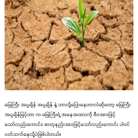
မြေကြီး အပူချိန် အပူချိန် နဲ့ ဘာလို့ပြောနေတာလဲဆိုတော့ မြေကြီး 
အပူချိန်မြင့်တာ က မြေကြီးရဲ့ အနေအထားကို ဇီဝအားဖြင့်
သော်လည်းကောင်း၊ ဓာတုနည်းအားဖြင့်သော်လည်းကောင်း ပါဝင်
ပတ်သက်နေလို့ပဲဖြစ်ပါတယ်။ 