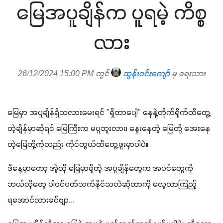
မြေအပူချိန်က ပူရမဲ့ ကိစ္စ
လား
26/12/2024 15:00 PM တွင်
ထွန်းဝင်းကျော်
မှ ရေးသား
မြေမှာ အပူချိန်ရှိသလားမေးရင် "ရှိတာပေါ့" နေနဲ့တိုက်ရိုက်ထိတွေ့
တဲ့ချိန်မှာဆိုရင် မြေကြီးက မပူဘူးလား၊ နွေးနေတဲ့ မြေတို့ အေးနေ
တဲ့မြေတို့ကိုလည်း ကိုင်တွယ်ထိတွေ့ဖူးမှာပါပဲ။ 
ဒီနေ့မှာတော့ အဲ့လို မြေမှာရှိတဲ့ အပူချိန်တွေက အပင်တွေကို 
ဘယ်လိုတွေ ပါဝင်ပတ်သက်နိုင်သလဲဆိုတာကို လေ့လာကြည့်
ရအောင်လားခင်ဗျာ...