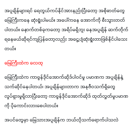
အပူချိန်များရင် ရေတွယ်ကပ်နိုင်အားနည်းပြီးတော့ အစိုဓာတ်တွေ 
မြေကြီးကနေ ဆုံးရှုံးပါမယ်။ အပေါ်ကနေ အောက်ကို စီးသွားတတ်
ပါတယ်။ နောက်တစ်ခုကတော့ အရိပ်မရှိဘူး နေအပူချိန် ဆက်တိုက်
ရနေမယ်ဆိုရင်ကျပြန်တော့လည်း အငွေ့ပျံဆုံးရှုံးတာဖြစ်နိုင်ပါသေး
တယ်။ 
မြေကြီးထဲက လေထု
မြေကြီးထဲက ကာဗွန်ဒိုင်အောက်ဆိုဒ်ပါဝင်မှု ပမာဏက အပူချိန်နဲ့
သက်ဆိုင်နေပါတယ်၊ အပူချိန်များတာက အနုဇီဝသက်ရှိတွေ 
လှုပ်ရှားမှုရှိလာပြီးတော့ ကာဗွန်ဒိုင်အောက်ဆိုဒ် ထုတ်လွှတ်မှုပမာဏ
ကို ပိုကောင်းလားစေပါတယ်။ 
အပင်တွေမှာ မြေသားအပူချိန်က ဘယ်လိုသက်ရောက်ပါသလဲ