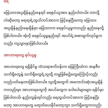
ရေ 
မြေသားအပူချိန်နည်းနေရင် ရေစုပ်ယူအား နည်းပါတယ်။ ဘာလို့
လဲဆိုတော့ ရေထုရဲ့ တွယ်ကပ်အားက မြင့်နေပြီးတော့ မြေသား
အပူချိန်နည်းနေချိန်မှာ မြေသားက ရေစုပ်ယူမှုကလည်း နည်းနေလို့
ဖြစ်ပါတယ်။ အဲ့လို ရေစုပ်ယူမှုနည်းရင် အပင်ရဲ့ အစာချက်လုပ်မှုက
လည်း ကျသွားမှာဖြစ်ပါတယ်။
အာဟာရတွေ စုပ်ယူမှု
အာဟာရတွေ ရရှိနိုင်မှု သံသရာစက်ဝန်းက မြေကြီးထဲက အနုဇီဝ
သက်ရှိတွေနဲ့ သက်ရှိတွေရဲ့ သူတို့ ကမ္မဖြစ်စဉ်တွေကြောင့်လည်း 
လည်ပတ်နေတာဖြစ်ပါတယ်။ သူတို့အတွက် အကောင်းဆုံးအပူချိန်
ကလည်းမှာ အာဟာရတွေကို အပင်တွေက ပေါပေါများများ ရနိုင်မှာ
ဖြစ်ပါတယ်၊ နည်းလွန်းရင်လည်း ရေတွယ်ကပ်အားက မြင့်နေပြိး
တော့ အာဟာရတွေ မထုတ်ပေးနိုင်တော့ဘူး၊ သက်ရှိတွေကလည်း 