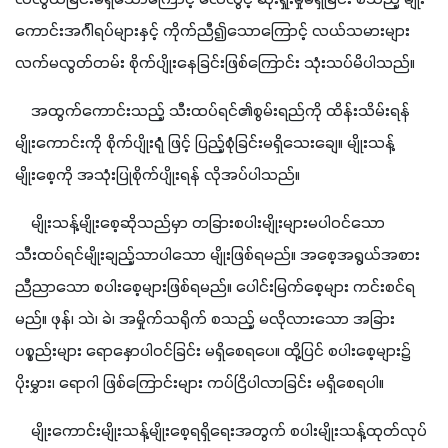
ကောင်းအင်္ဂါရပ်များနှင့် ကိုက်ညီ၍သောကြောင့် လယ်သမားများ 
လက်မလွတ်တမ်း စိုက်ပျိုးနေခြင်းဖြစ်ကြောင်း သုံးသပ်မိပါသည်။
    အထွက်ကောင်းသည့် သီးထပ်ရင်၏စွမ်းရည်ကို ထိန်းသိမ်းရန် 
မျိုးကောင်းကို စိုက်ပျိုးရုံံ ဖြင့် ပြည့်စုံခြင်းမရှိသေးချေ။ မျိုးသန့်
မျိုးစေ့ကို အသုံးပြုစိုက်ပျိုးရန် လိုအပ်ပါသည်။
    မျိုးသန့်မျိုးစေ့ဆိုသည်မှာ တခြားစပါးမျိုးများမပါဝင်သော 
သီးထပ်ရင်မျိုးချည့်သာပါသော မျိုးဖြစ်ရမည်။ အစေ့အရွယ်အစား
ညီညာသော စပါးစေ့များဖြစ်ရမည်။ ပေါင်းမြက်စေ့များ ကင်းစင်ရ
မည်။ ဖုန်၊ သဲ၊ ခဲ၊ အမှိုက်သရိုက် စသည့် မလိုလားသော အခြား
ပစ္စည်းများ ရောနှောပါဝင်ခြင်း မရှိစေရပေ။ ထို့ပြင် စပါးစေ့များ၌ 
ပိုးမွှား၊ ရောဂါ ဖြစ်ကြောင်းများ ကပ်ငြိပါလာခြင်း မရှိစေရပါ။
    မျိုးကောင်းမျိုးသန့်မျိုးစေ့ရရှိရေးအတွက် စပါးမျိုးသန့်ထုတ်လုပ်