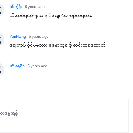
နှံစားသီးနှံများ၊ပဲအမျိုးမျိုး၊ဟင်းသီးဟင်းရွက်နဲ့ ဥယျာဉ်ခြံသီးနှံ
ဇင်ကိုဦး
- 6 years ago
အားလုံးမှာ အသုံးပြုနိုင်တယ်ဆိုတော့ တစ်မျိုးတည်းနဲ့ အားလုံး
သီးထပ်ရင်မိျးသ န ်းကျၤ ံ​ေပျာ်မာရလား
ပါဖက်(perfect)မယ့် စမတ်သီးစုံနော် အရွေးမမှားတာသေချာပြီ
မလို့ အတွေးမများဘဲ သီးနှံတိုင်းကြီးထွားအောင် ဖန်းလင့်ရဲ့ #စ
YanNaing
- 6 years ago
မတ်သီးစုံကို သုံးကြပါစို့....
ဈေးကွပ် ခိုင်ပမလား မနောသုခ ဒို ဆင်းသုခလောက်
မင်းခန့်နိုင်
- 5 years ago
.
ေးနွေးရန်