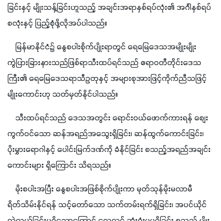
ခြင်းနှင့် မျိုးသန့်ခြင်းဟူသည့် အချင်းအရာနှစ်ရပ်လုံး၏ အင်္ဂါနှစ်ရပ်
စလုံးနှင့် ပြည့်စုံဖို့လိုအပ်ပါသည်။
    မြန်မာနိုင်ငံ၌ နွေစပါးစိုက်ပျိုးရာတွင် ရေမြေဒေသအမျိုးမျိုး 
ကွဲပြားခြားနားသည်ဖြစ်ရာသီးထပ်ရင်သည် ဧရာဝတီတိုင်းဒေသ
ကြီး၏ ရေမြေဒေသရာသီဥတုနှင့် အများစုအားဖြင့်ကိုက်ညီသဖြင့် 
မျိုးကောင်းဟု သတ်မှတ်နိုင်ပါသည်။
    သီးထပ်ရင်သည် ဒေသအတွင်း ရောင်းဝယ်ဖောက်ကားရန် စျေး
ကွက်ဝင်သော ဆန်အရည်အသွေးရှိခြင်း၊ ဆန်ထွက်ကောင်းခြင်း၊ 
ပိုးမွှားရောဂါနှင့် ပေါင်းမြက်ဒဏ်ကို ခံနိုင်ခြင်း စသည့်အရည်အချင်း
ကောင်းများ ရှိကြောင်း သိရသည်။
    မိုးစပါးအပြီး နွေစပါးအဖြစ်စိုက်ပျိုးကာ မုတ်သုန်မိုးမလာမီ 
ရိတ်သိမ်းနိုင်ရန် သင့်တော်သော သက်တမ်းရက်ရှိခြင်း၊ အပင်ယိုင်
လဲလွယ်ခြင်းမရှိသောကြောင့် လေလွင့် ဆုံးရှုံးမှုမရှိခြင်း စသည့် မျိုး