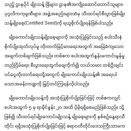
သည့် ဌာနပိုင် မျိုးသန့် ခြံများ၊ ဌာန၏အကျိုးဆောင်တောင်သူများ၊ 
ပုဂ္ဂလိကကုမ္ပဏီများ၊ အဖွဲ့အစည်းများထံမှ သီးထပ်ရင်စီးပွားဖြစ်မျိုး
သန့်မျိုးစေ့(Certified Seed)ကို ရယူစိုက်ပျိုးရန်ဖြစ်ပါသည်။ 
    မျိုးကောင်းမျိုးသန့်မျိုးစေ့များကို အသုံးပြုခြင်းသည် စပါးသီးနှံ
စိုက်ပျိုးထုတ်လုပ်မှု တိုးတက်မြင့်မားရေးအတွက် အခြေခံကျသော 
အချက်တစ်ချက်ဖြစ်သည်။ တစ်ဧက စပါးအထွက်နှုန်းကောင်းမွန်မှု 
တည်ငြိမ်ရေး၊ စီးပွားရေးတွက်ချေကိုက်၍ လယ်သမား တစ်ဦးချင်း 
ဝင်ငွေတိုးတက်ရေးတို့အတွက် မျိုးကောင်းမျိုးသန့်၏ အရေးပါ
သောအခန်းကဏ္ဍကို မြှင့်တင်ကြရန်လိုပါသည်။
    မျိုးကောင်းမျိုးသန့်ကို အသုံးပြုစိုက်ပျိုးခြင်းဖြင့် တစ်ဧကလျှင် 
စပါးအထွက် ၅ မှ ရာခိုင်နှုန်း ၂၀ အထိ ပိုမိုရရှိစေမည်ဖြစ်သည်။ သို့
ဖြစ်၍ သီးထပ်ရင်မျိုးကောင်းမျိုးသန့် မျိုးစေ့များကို နှစ်စဥ်နွေရာသီ
တိုင်း ရရှိအသုံးပြုစိုက်ပျိုးခြင်းဖြင့် ဧရာ၀တီတိုင်းဒေသကြီးသာမက 