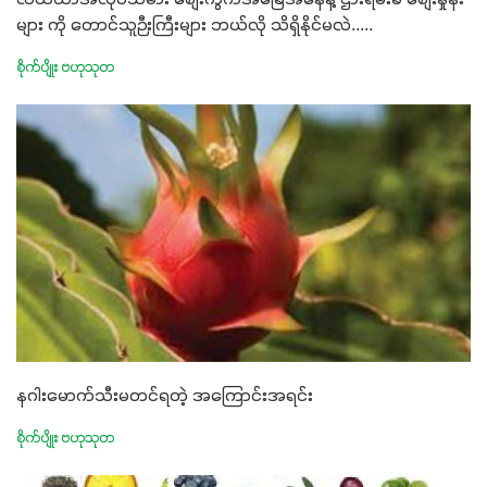
များ ကို တောင်သူဉီးကြီးများ ဘယ်လို သိရှိနိုင်မလဲ.....
စိုက်ပျိုး ဗဟုသုတ
နဂါးမောက်သီးမတင်ရတဲ့ အကြောင်းအရင်း
စိုက်ပျိုး ဗဟုသုတ