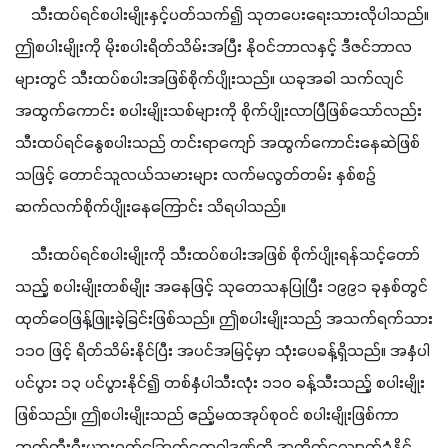
    သီးထပ်ရင်စပါးမျိုးနှင့်ပတ်သက်၍ သုတပေးရေးသားလိုပါသည်။ 
ဤစပါးမျိုးကို မိုးစပါးရိတ်သိမ်းအပြီး နိုဝင်ဘာလနှင့် ဒီဇင်ဘာလ
များတွင် သီးထပ်စပါးအဖြစ်စိုက်ပျိုးသည်။ ယခုအခါ သက်လျင်
အထွက်ကောင်း စပါးမျိုးသစ်များကို စိုက်ပျိုးလာပြီဖြစ်သော်လည်း 
သီးထပ်ရင်နွေစပါးသည် တင်းရာကျော် အထွက်ကောင်းနေဆဲဖြစ်
သဖြင့် တောင်သူလယ်သမားများ လက်မလွတ်တမ်း နှစ်စဥ်
ဆက်လက်စိုက်ပျိုးနေကြောင်း သိရပါသည်။
    သီးထပ်ရင်စပါးမျိုးကို သီးထပ်စပါးအဖြစ် စိုက်ပျိုးရန်သင့်တော်
သည့် စပါးမျိုးတစ်မျိုး အနေဖြင့် သုတေသနပြုပြီး ၁၉၉၁ ခုနှစ်တွင် 
ထုတ်ဝေဖြန့်ဖြူးခဲ့ခြင်းဖြစ်သည်။ ဤစပါးမျိုးသည် အသက်ရက်သား 
၁၁၀ ဖြင့် ရိတ်သိမ်းနိုင်ပြီး အပင်အမြင့်မှာ သုံးပေခန့်ရှိသည်။ အနှံပါ
ပင်ပွား ၁၃ ပင်ပွားနိုင်၍ တစ်နှံပါသီးလုံး ၁၁၀ ခန့်သီးသည့် စပါးမျိုး
ဖြစ်သည်။ ဤစပါးမျိုးသည် ဧည့်မထအုပ်စုဝင် စပါးမျိုးဖြစ်ကာ 
ဘက်တီးရီးယားရွက်ခြောက်ရောဂါဒဏ်ကို အထိုက်လျောက်ခံနိုင်