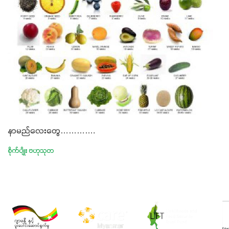
နာမည်လေးတွေ………….
စိုက်ပျိုး ဗဟုသုတ