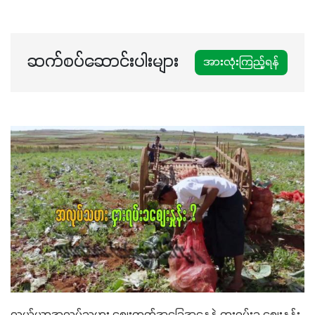
ဆက်စပ်ဆောင်းပါးများ
အားလုံးကြည့်ရန်
လယ်ယာအလုပ်သမား စျေးကွက်အခြေအနေနဲ့ ဌားရမ်းခ စျေးနှုန်း