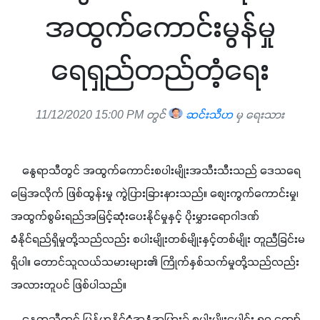
အထွက်ကောင်းမွန်မှု
ရေရှည်တည်တံ့ရေး
11/12/2020 15:00 PM တွင်
ဆင်းသီဟ
မှ ရေးသား
    နွေရာသီတွင် အထွက်ကောင်းစပါးမျိုးအသီးသီးသည် ဒေသရေ
မြေအလိုက် ဖြစ်ထွန်းမှု ကွဲပြားခြားနားသည်။ စျေးကွက်ကောင်းမှု၊ 
အထွက်စွမ်းရည်အမြင့်ဆုံးပေးနိုင်မှုနှင့် ပိုးမွှားရောဂါဒဏ် 
ခံနိုင်ရည်ရှိမှုတို့သည်လည်း စပါးမျိုးတစ်မျိုးနှင့်တစ်မျိုး တူညီခြင်းမ
ရှိပါ။ တောင်သူလယ်သမားများ၏ ကြိုက်နှစ်သက်မှုတို့သည်လည်း 
အလားတူပင် ဖြစ်ပါသည်။
    နွေရာသီတွင် မြန်မာနိုင်ငံအနှံ့အပြား၌ စပါးမျိုးပေါင်း ၅၀ ကျော်