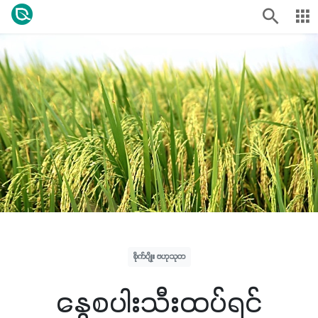
စိုက်ပျိုး ဗဟုသုတ
‌နွေစပါးသီးထပ်ရင်