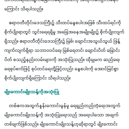
ကြောင်း သိရပါသည်။
    ဧရာဝတီတိုင်းဒေသကြီး၌ သီးထပ်နွေစပါးအဖြစ် သီးထပ်ရင်ကို
စိုက်ပျိုးရာတွင် သွင်းရေရရှိမှု အခြေအနေအမျိုးမျိုး၌ စိုက်ပျိုးလျက်
ရှိသည်။ ဧရာဝတီတိုင်းဒေသကြီး၌ မြစ်၊ ချောင်းအသွယ်သွယ် ဖြန့်
ကျက်လျက်ရှိရာ သဘာဝဝင်ရေ၊ မြစ်ရေတင်၊ ချောင်းပိတ် မြောင်း
ပိတ် စသည့်နည်းလမ်းများကို အသုံးပြုသည်။ ထိုမျှမက ဆည်ရေ၊ 
ရေစုပ်စက်ဖြင့် စုပ်တင်ရေတို့ဖြင့်လည်း နွေစပါးကို အောင်မြင်စွာ
စိုက်ပျိုးလျက်ရှိကြောင်း သိရပါသည်။
မျိုးကောင်းမျိုးသန့်ကိုအသုံးပြု
    တစ်ဧကအထွက်နှုန်းကောင်းမွန်မှု ရေရှည်တည်တံ့ရေးအတွက် 
မျိုးကောင်းမျိုးသန့်ကို အသုံးပြုရေးသည် အရေးပါသော အချက်
တစ်ချက်ဖြစ်သည်။ မျိုးကောင်းမျိုးသန့်ဟုဆိုရာတွင် မျိုးကောင်း