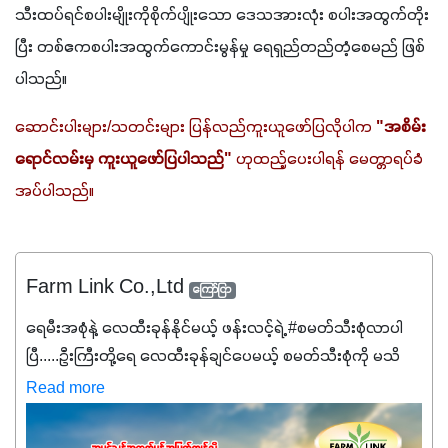
သီးထပ်ရင်စပါးမျိုးကိုစိုက်ပျိုးသော ဒေသအားလုံး စပါးအထွက်တိုး
ပြီး တစ်ဧကစပါးအထွက်ကောင်းမွန်မှု ရေရှည်တည်တံ့စေမည် ဖြစ်
ပါသည်။
ဆောင်းပါးများ/သတင်းများ ပြန်လည်ကူးယူဖော်ပြလိုပါက 
"အစိမ်း
ရောင်လမ်းမှ ကူးယူဖော်ပြပါသည်"
 ဟုထည့်ပေးပါရန် မေတ္တာရပ်ခံ
အပ်ပါသည်။
Farm Link Co.,Ltd
ကြော်ငြာ
ရေမီးအစုံနဲ့ လေထီးခုန်နိုင်မယ့် ဖန်းလင့်ရဲ့ #စမတ်သီးစုံလာပါ
ပြီ.....ဦးကြီးတို့ရေ ‌လေထီးခုန်ချင်ပေမယ့် စမတ်သီးစုံကို မသိ
သေးရင်တော့ ဒီစာလေးကို ဆက်ဖတ်‌ပေးပါ #စမတ်သီးစုံဆိုတာ
Read more
အပင်တိုင်းအတွက် အဓိကအာဟာရNPK (19:7:8)နဲ့ #ဟူးမစ်
အက်စစ်တို့ အချိုးကျ ပေါင်းစပ်ထားတဲ့ ကွန်ပေါင်း