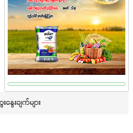
ဓာတ်မြေဩဇာဖြစ်ပါတယ်။ အဓိကအကျိုးကျေးဇူးတွေအနေနဲ့
ကတော့ နိုက်ထရိုဂျင် 19%ပါဝင်တဲ့အတွက် ကလိုရိုဖီးလ်ဖွဲ့စည်း
မှုကို အားပေးကာ သီးနှံပင်များ၏အရွက်များစိမ်းလန်းသန်စွမ်း
ပြီး အစာချက်လုပ်မှုအားကောင်းစေပါတယ်။ အပင်၏ပင်ပိုင်း
ကြီးထွားမှုကို တိုးမြင့်စေကာ အပင်သန်၍ အကြီးမြန်စေပါတယ်။
သင့်တော်တဲ့ Phosphorus 7%ပါဝင်မှုကြောင့် အပင်ရဲ့ အမြစ်
ဖွဲ့စည်းတည်ဆောက်မှုကို ပို၍သန်မာလာအောင် အားပေးပါ
တယ်။ ဒါ့အပြင် ပန်းပွင့်ခြင်း၊အသီးသီးခြင်း၊အစေ့တည်ခြင်း
လုပ်ငန်းစဉ်များကိုလည်း အားပေးပါတယ်။ လုံလောက်တဲ့
Potassium 8%က အပင်ရဲ့ ရောဂါဒဏ်၊ရာသီဥတုဒဏ်ခံနိုင်ရည်
ရှိမှုကို မြင့်တက်စေပြီး အသီးအရည်အသွေး၊ အရွယ်အစားနဲ့
အရသာ ပိုမိုကောင်းမွန်စေဖို့အတွက် လိုအပ်တဲ့အာဟာရဓာတ်
ေးနွေးချက်များ
ဖြစ်ပါတယ်။ ဟူးမစ်အက်စစ်ပါဝင်ပေါင်းစပ်ထားတဲ့အတွက်
အာဟာရဓာတ်စုပ်ယူမှုကောင်းမွန်လာခြင်း၊မြေဆီလွှာဖွဲ့စည်းပုံ
နှင့်ရေထိန်းနိုင်စွမ်းအားကောင်းလာခြင်းအပါအဝင်
အကျိုးကျေးဇူးများစွာကိုရရှိစေမှာဖြစ်ပါတယ်။ စပါးအပါအဝင်