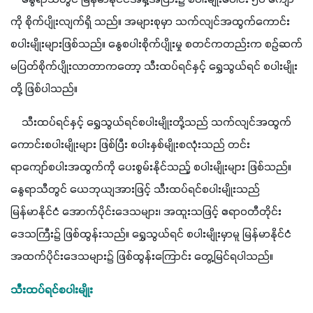
ကို စိုက်ပျိုးလျက်ရှိ သည်။ အများစုမှာ သက်လျင်အထွက်ကောင်း
စပါးမျိုးများဖြစ်သည်။ နွေစပါးစိုက်ပျိုးမှု စတင်ကတည်းက စဉ်ဆက်
မပြတ်စိုက်ပျိုးလာတာကတော့ သီးထပ်ရင်နှင့် ရွှေသွယ်ရင် စပါးမျိုး
တို့ ဖြစ်ပါသည်။ 
    သီးထပ်ရင်နှင့် ရွှေသွယ်ရင်စပါးမျိုးတို့သည် သက်လျင်အထွက်
ကောင်းစပါးမျိုးများ ဖြစ်ပြီး စပါးနှစ်မျိုးစလုံးသည် တင်း
ရာကျော်စပါးအထွက်ကို ပေးစွမ်းနိုင်သည့် စပါးမျိုးများ ဖြစ်သည်။ 
နွေရာသီတွင် ယေဘုယျအားဖြင့် သီးထပ်ရင်စပါးမျိုးသည် 
မြန်မာနိုင်ငံ အောက်ပိုင်းဒေသများ၊ အထူးသဖြင့် ဧရာဝတီတိုင်း
ဒေသကြီး၌ ဖြစ်ထွန်းသည်။ ရွှေသွယ်ရင် စပါးမျိုးမှာမူ မြန်မာနိုင်ငံ
အထက်ပိုင်းဒေသများ၌ ဖြစ်ထွန်းကြောင်း တွေ့မြင်ရပါသည်။
သီးထပ်ရင်စပါးမျိုး