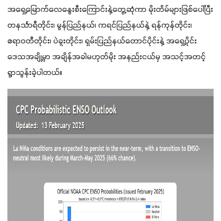
အရှေ့မြောက်လေနွေးစီးကြောင်းနဲ့တွေ့ဆုံကာ မိုးတိမ်များဖြစ်ပေါ်ပြီး 
တနင်္သာရီတိုင်း၊ မွန်ပြည်နယ်၊ ကရင်ပြည်နယ်နဲ့ ရန်ကုန်တိုင်း၊ 
ဧရာဝတီတိုင်း၊ ပဲခူးတိုင်း၊ ရှမ်းပြည်နယ်တောင်ပိုင်းနဲ့ အရှေ့ပိုင်း
ဒေသအချို့မှာ အချိန်အခါမဟုတ်မိုး အနည်းငယ်မှ အသင့်အတင့်
ရွာသွန်းခဲ့ပါတယ်။