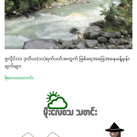
ဇူလိုင်လ၊ ဒုတိယ(၁၀)ရက်ပတ်အတွက် မြစ်ရေအခြေအနေခန့်မှန်း
ချက်များ
မိုးလေဝသသတင်း