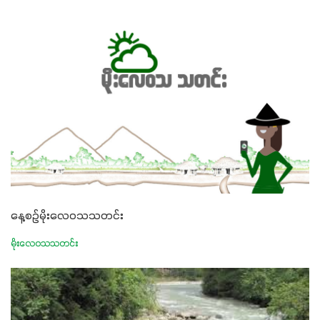
နေ့စဉ်မိုးလေဝသသတင်း
မိုးလေဝသသတင်း