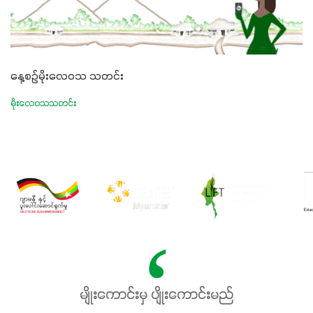
နေ့စဉ်မိုးလေဝသ သတင်း
မိုးလေဝသသတင်း
မျိုးကောင်းမှ ပျိုးကောင်းမည်