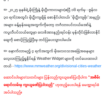
✏️ ၂၀၂၅ ခုနှစ်ရဲ့ မိုးကြိုနဲ့ မိုးဦးကာလများ(ဧပြီ ၁၆ ရက်မှ - ဇွန်လ 
၃၀ ရက်)အတွင်း မိုးဦးကျချိန် စောနိုင်ပါတယ်၊ "မိုးဦးကျမိုး"အနည်း
အများ ခန့်မှန်းချေအတွက်ကိုတော့ ဘင်္ဂလားပင်လယ်အော်နဲ့ 
ကပ္ပလီပင်လယ်တွေမှာ လေဖိအားနည်းရပ်ဝန်း မုန်တိုင်းဖြစ်လာနိုင်
ချေကို စောင့်ကြည့်ပြီးမှ တင်ပြပေးသွားပါမယ်။
✏️ နောက်လာမည့် ၄ ရက်အတွက် မိုးလေဝသအခြေအနေများ
လေ့လာကြည့်ရှုနိုင်ရန် Weather Widget များကို တင်ပေးထားပါ
တယ် - 
https://www.mmweather.org/divisional-cities-weather
ဆောင်းပါးများ/သတင်းများ ပြန်လည်ကူးယူဖော်ပြလိုပါက 
"အစိမ်း
ရောင်လမ်းမှ ကူးယူဖော်ပြပါသည်"
 ဟုထည့်ပေးပါရန် မေတ္တာရပ်ခံ
အပ်ပါသည်။ 