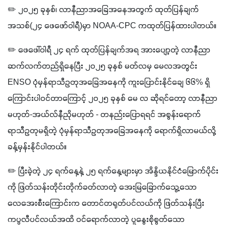
✏️ ၂၀၂၅ ခုနှစ်၊ လာနီညာအခြေအနေအတွက် ထုတ်ပြန်ချက်
အသစ်(၂၄ ဖေဖော်ဝါရီ)မှာ NOAA-CPC ကထုတ်ပြန်ထားပါတယ်။
✏️ ဖေဖေါ်ဝါရီ ၂၄ ရက် ထုတ်ပြန်ချက်အရ အားပျော့တဲ့ လာနီညာ 
ဆက်လက်တည်ရှိနေပြီး ၂၀၂၅ ခုနှစ် မတ်လမှ မေလအတွင်း 
ENSO ပုံမှန်ရာသီဥတုအခြေအနေကို ကူးပြောင်းနိုင်ချေ ၆၆% ရှိ
ကြောင်းပါဝင်တာကြောင့် ၂၀၂၅ ခုနှစ် မေ လ ဆိုရင်တော့ လာနီညာ
မဟုတ်-အယ်လ်နီညိုမဟုတ် - တနည်းပြောရရင် အစွန်းရောက်
ရာသီဥတုမရှိတဲ့ ပုံမှန်ရာသီဥတုအခြေအနေကို ရောက်ရှိလာမယ်လို့ 
ခန့်မှန်းနိုင်ပါတယ်။
✏️ ပြီးခဲ့တဲ့ ၂၄ ရက်နေ့နဲ့ ၂၅ ရက်နေ့များမှာ အိန္ဒိယနိုင်ငံမြောက်ပိုင်း
ကို ဖြတ်သန်းတိုင်းတိုက်ခတ်လာတဲ့ အေးမြခြောက်သွေ့သော 
လေအေးစီးကြောင်းက တောင်တရုတ်ပင်လယ်ကို ဖြတ်သန်းပြီး 
ကပ္ပလီပင်လယ်အထိ ဝင်ရောက်လာတဲ့ ပူနွေးစိုစွတ်သော 