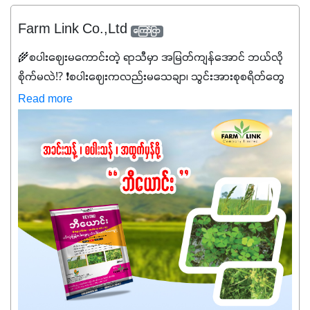
Farm Link Co.,Ltd
ကြော်ငြာ
🌾စပါးဈေးမကောင်းတဲ့ ရာသီမှာ အမြတ်ကျန်အောင် ဘယ်လို
စိုက်မလဲ⁉️ ❗စပါးဈေးကလည်းမသေချာ၊ သွင်းအားစုစရိတ်တွေ
ကလည်း တက်နေတဲ့ဒီလိုအချိန်မှာ သွင်းအားစုဖိုးကို လျှော့ချပြီး
Read more
အထွက်နှုန်းကို ထိန်းထားနိုင်မှ ဦးကြီးတို့ အဆင်ပြေမှာနော် ✔️ဒါ
ကြောင့် ကိုယ်သုံးသမျှ ကိုယ့်အတွက်အကျိုးရစေမယ့်
အရည်အသွေးစိတ်ချရတဲ့ သွင်းအားစုပစ္စည်းတွေကိုပဲ ရွေးချယ်
သုံးသင့်ပါတယ်။