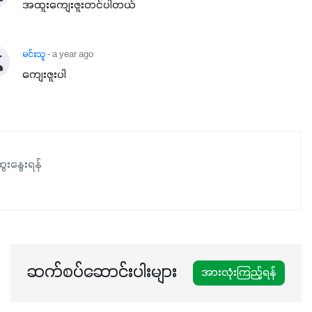
အထူးကျေးဇူးတင်ပါတယ်
မင်းသူ
- a year ago
ကျေးဇူးပါ
ေးနွေးရန်
ဆက်စပ်ဆောင်းပါးများ
အားလုံးကြည့်ရန်