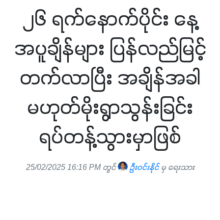
၂၆ ရက်နောက်ပိုင်း နေ့
အပူချိန်များ ပြန်လည်မြင့်
တက်လာပြီး အချိန်အခါ
မဟုတ်မိုးရွာသွန်းခြင်း
ရပ်တန့်သွားမှာဖြစ်
25/02/2025 16:16 PM တွင်
ဦးဝင်းနိုင်
မှ ရေးသား