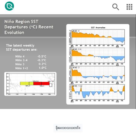
မိုးလေဝသသတင်း