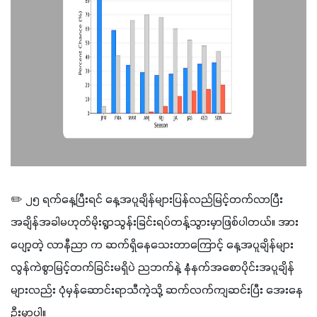
✏️ ၂၅ ရက်နေ့ပြီးရင် နေ့အပူချိန်များပြန်လည်မြင့်တက်လာပြီး 
အချိန်အခါမဟုတ်မိုးရွာသွန်းခြင်းရပ်တန့်သွားမှာဖြစ်ပါတယ်။ အား
ပျော့တဲ့ လာနီညာ က ဆက်ရှိနေသေးတာကြောင့် နေ့အပူချိန်များ
လွန်ကဲစွာမြင့်တက်ခြင်းမရှိပဲ ညဘက်နဲ့ နံနက်အစောပိုင်းအပူချိန်
များလည်း ပုံမှန်ဆောင်းရာသီကဲ့သို့ ဆက်လက်ကျဆင်းပြီး အေးနေ
ဦးမှာပါ။