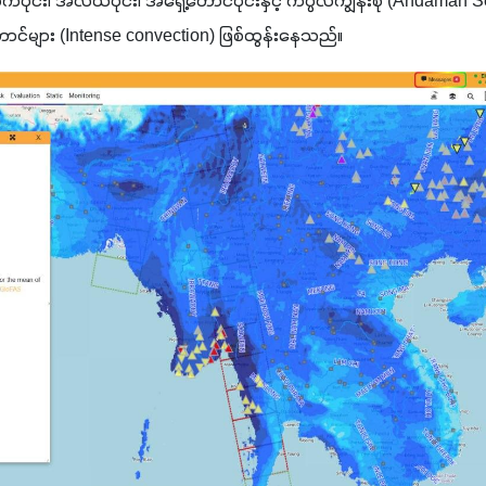
ိုင်း၊ အလယ်ပိုင်း၊ အရှေ့တောင်ပိုင်းနှင့် ကပ္ပလီကျွန်းစု (Andaman S
ာင်များ (Intense convection) ဖြစ်ထွန်းနေသည်။