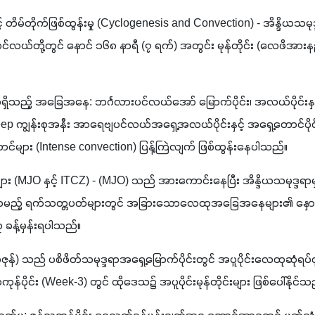
ှုနှင့် တိမ်တိုက်ဖြစ်ထွန်းမှု (Cyclogenesis and Convection) - အိန္ဒိယသမုဒ
လယ်တို့တွင် နောင် ၁၆၈ နာရီ (၇ ရက်) အတွင်း မုန်တိုင်း (လေဖိအားနည်း
်ရှိသည့် အခြေအနေ: ဘင်္ဂလားပင်လယ်အော် မြောက်ပိုင်း၊ အလယ်ပိုင်းနှင့်
ကျွန်းစုအနီး အာရေဗျပင်လယ်အရှေ့အလယ်ပိုင်းနှင့် အရှေ့တောင်ပိုင်
်များ (Intense convection) ပြန့်ကြဲလျက် ဖြစ်ထွန်းနေပါသည်။
ား (MJO နှင့် ITCZ) - (MJO) သည် အားကောင်းနေပြီး အိန္ဒိယသမုဒ္ဒရာမှ ပစ
ာမည့် ရက်သတ္တပတ်များတွင် အခြားသောလေထုအခြေအနေများ၏ နှောင့်ယ
ခန့်မှန်းရပါသည်။
ုန်) သည် ပစိဖိတ်သမုဒ္ဒရာအရှေ့မြောက်ပိုင်းတွင် အပူပိုင်းလေထုဆုံရပ်ဇ
်ပိုင်း (Week-3) တွင် ထိုဒေသ၌ အပူပိုင်းမုန်တိုင်းများ ဖြစ်ပေါ်နိုင်သ