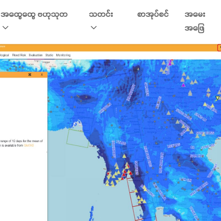
အထွေထွေ ဗဟုသုတ
သတင်း
စာအုပ်စင်
အမေး
အဖြေ