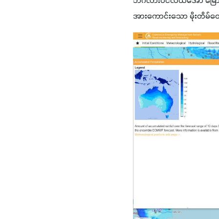
ဘင်္ဂလားပင်လယ်အော် မြောက်ပ
အားကောင်းသော မိုးတိမ်တေ