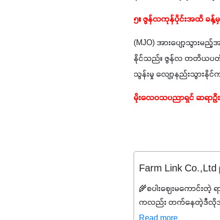
၅။ ဇွန်လကုန်ပိုင်းအထိ ခန့်မှ
(MJO) အားပျော့သွားမည့်အ
နိုင်သည်။ ဇွန်လ တတိယပတ်နှင့
သွန်းမှု လျော့နည်းသွားနို
မိုးလေဝသပညာရှင် ဆရာဦးဝင်
Farm Link Co.,Ltd
🌾စပါးဈေးမကောင်းတဲ့ ရ
ကလည်း တက်နေတဲ့ဒီလိုအချိန်
✔️ဒါကြောင့် ကိုယ်သုံးသမ
Read more