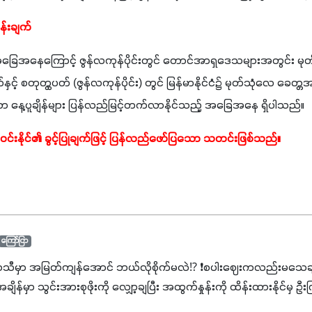
န်းချက် 
ခြေအနေကြောင့် ဇွန်လကုန်ပိုင်းတွင် တောင်အာရှဒေသများအတွင်း မုတ
် စတုတ္ထပတ် (ဇွန်လကုန်ပိုင်း) တွင် မြန်မာနိုင်ငံ၌ မုတ်သုံလေ ခေတ္တအားပျ
င်ကာ နေ့ပူချိန်များ ပြန်လည်မြင့်တက်လာနိုင်သည့် အခြေအနေ ရှိပါသည်။
းနိုင်၏ ခွင့်ပြုချက်ဖြင့် ပြန်လည်ဖော်ပြသော သတင်းဖြစ်သည်။
ကြော်ငြာ
ာသီမှာ အမြတ်ကျန်အောင် ဘယ်လိုစိုက်မလဲ⁉️ ❗စပါးဈေးကလည်းမသေချာ
မှာ သွင်းအားစုဖိုးကို လျှော့ချပြီး အထွက်နှုန်းကို ထိန်းထားနိုင်မှ ဦး
ျှ ကိုယ့်အတွက်အကျိုးရစေမယ့် အရည်အသွေးစိတ်ချရတဲ့ သွင်းအားစုပစ္စည