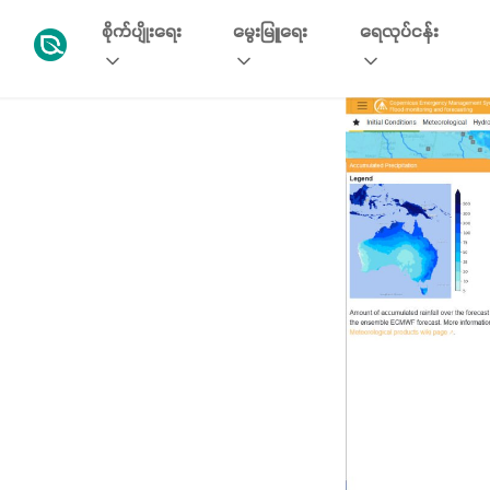
စိုက်ပျိုးရေး
မွေးမြူရေး
ရေလုပ်ငန်း