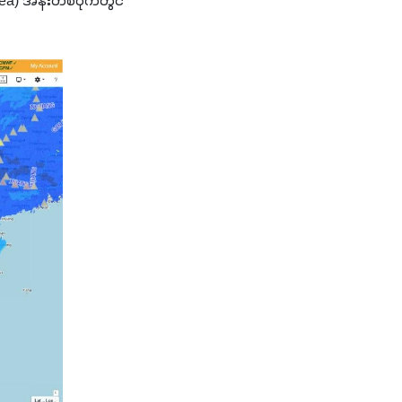
ea) အနီးတစ်ဝိုက်တွင် 