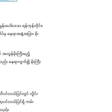
န်းပေါ်ဒေသ၊ ရန်ကုန်တိုင်း၊ 
ိပ်မှ နေရာအနှံ့အပြား မိုး
် အလွန်မိုးကြီးမည့် 
င်လည်း နေရာကွက်၍ မိုးကြီး
ီပင်လယ်ပြင်တွင် လှိုင်း
ာ့ပင်လယ်ပြင်ရှိ ကမ်း
်သည်။