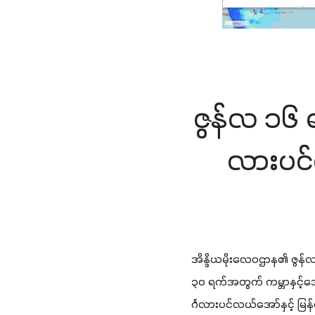
ဇွန်လ ၁၆ ရ
လားပင်လ
အိန္ဒိယမိုးလေဝဌာန၏ ဇွန်လ 
၃၀ ရက်အတွက် ကမ္ဘာနှင့်ဒေ
င်္ဂလားပင်လယ်အော်နှင့် မြ