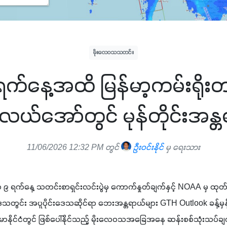
မိုးလေဝသသတင်း
က်နေ့အထိ မြန်မာ့ကမ်းရိုးတန်း
ယ်အော်တွင် မုန်တိုင်းအန္တ
11/06/2026 12:32 PM တွင်
ဦးဝင်းနိုင်
မှ ရေးသား
၉ ရက်နေ့ သတင်းစာရှင်းလင်းပွဲမှ ကောက်နှုတ်ချက်နှင့် NOAA မှ ထုတ်ပ
သတွင်း အပူပိုင်းဒေသဆိုင်ရာ ဘေးအန္တရာယ်များ GTH Outlook ခန့်မှန်
န်မာနိုင်ငံတွင် ဖြစ်ပေါ်နိုင်သည့် မိုးလေဝသအခြေအနေ ဆန်းစစ်သုံးသပ်ခ