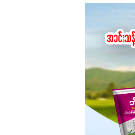
သင့်ပါတယ်။