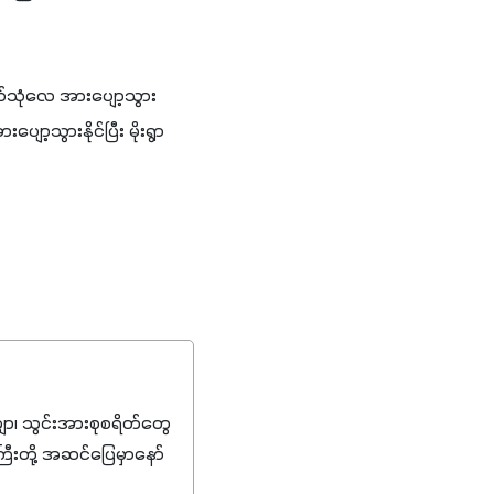
်သုံလေ အားပျော့သွား
ော့သွားနိုင်ပြီး မိုးရွာ
၊ သွင်းအားစုစရိတ်တွေ
ကြီးတို့ အဆင်ပြေမှာနော်
်းတွေကိုပဲ ရွေးချယ်သုံး