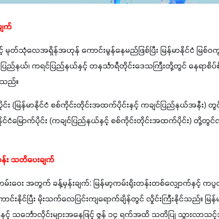
ချက်
် မုတ်သုံလေအရှိန်အဟုန် ကောင်းမွန်နေမည်ဖြစ်ပြီး မြန်မာနိုင်ငံ မြစ်ဝကျွ
မွန်ပြည်နယ်၊ ကရင်ပြည်နယ်နှင့် တနင်္သာရီတိုင်းဒေသကြီးတို့တွင် နေရာစိပ်စ
်သည်။
ိုင်း (မြန်မာနိုင်ငံ စစ်ကိုင်းတိုင်းအထက်ပိုင်းနှင့် ကချင်ပြည်နယ်အနီး) တွင
င်ငံမြောက်ပိုင်း (ကချင်ပြည်နယ်နှင့် စစ်ကိုင်းတိုင်းအထက်ပိုင်း) တို့တွ
းတန်း သတိပေးချက်
မ်းဝေး အတွက် ခန့်မှန်းချက်: မြန်မာ့ကမ်းရိုးတန်းတစ်လျှောက်နှင့် ကပ္ပလ
ိုင်ပြီး မိုးသက်လေပြင်းကျရောက်ချိန်တွင် လှိုင်းကြီးနိုင်သည်။ မြန်မ
နှင့် သင်္ဘောလိုင်းများအနေဖြင့် ဇွန် ၁၄ ရက်အထိ သတိပြု သွားလာသင့