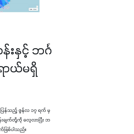
နှင့် ဘင်္ဂ
ရာယ်မရှိ
ြန်သည့် ဇွန်လ ၁၇ ရက် မှ 
းချက်တို့ကို လေ့လာပြီး ဘ
ျက်ဖြစ်ပါသည်။