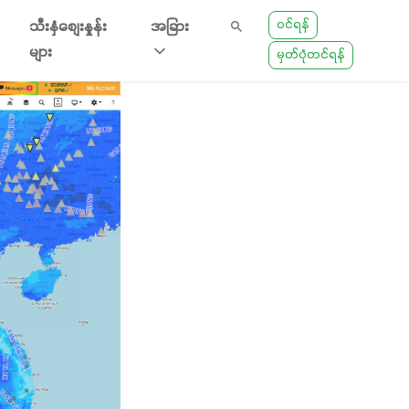
ဝင်ရန်
သီးနှံစျေးနှုန်း
အခြား
များ
မှတ်ပုံတင်ရန်