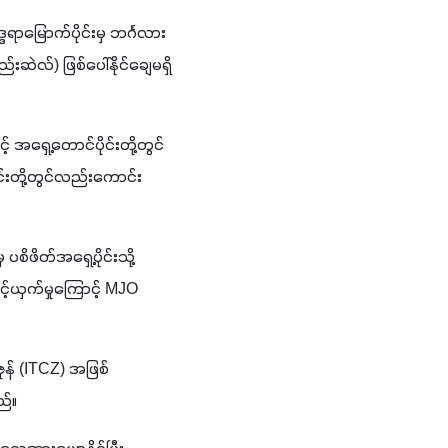
္ဒရာမြောက်ပိုင်းမှ ဘင်္ဂလား
ဆဲလ်) ဖြစ်ပေါ်နိုင်ချေမရှိ
 အရှေ့တောင်ပိုင်းတို့တွင်
းတို့တွင်လည်းကောင်း 
ိဖိတ်အရှေ့ပိုင်းသို့ 
ှက်မှုကြောင့် MJO 
ုန် (ITCZ) အဖြစ် 
ည်။