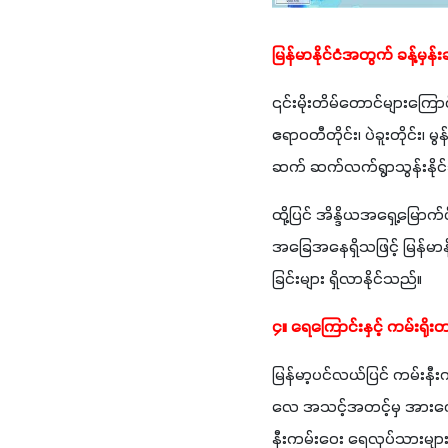
မြန်မာနိုင်ငံအတွက် ခန့်မှန်း
၎င်းမိုးတိမ်တောင်များကြောင့
ဧရာဝတီတိုင်း၊ ပဲခူးတိုင်း၊ 
ဆက် ဆက်လက်ရွာသွန်းနိုင
ထို့ပြင် အိန္ဒိယအရှေ့မြောက်ပ
အခြေအနေရှိသဖြင့် မြန်မာနို
ခြင်းများ ရှိလာနိုင်သည်။
၄။ ရေကြောင်းနှင့် ကမ်းရို
မြန်မာ့ပင်လယ်ပြင် ကမ်းနီးက
လေ အသင့်အတင့်မှ အားကောင်းန
နီးကမ်းဝေး ရေလုပ်သားများ