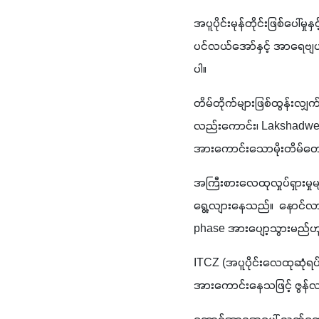
အပူပိုင်းမုန်တိုင်းဖြစ်ပေါ်မ
ပင်လယ်အော်နှင့် အာရေဗျပင်
ပါ။
တိမ်တိုက်များဖြစ်ထွန်းလျှက
လည်းကောင်း၊ Lakshadweep 
အားကောင်းသောမိုးတိမ်တောင
အကြီးစားလေထုလှုပ်ရှားမှုမျ
ရွေ့လျားနေသည်။  နောင်လ
phase အားပျော့သွားမည်ဟု 
ITCZ (အပူပိုင်းလေထုဆုံရပ်ဇ
အားကောင်းနေသဖြင့် ဇွန်လကုန