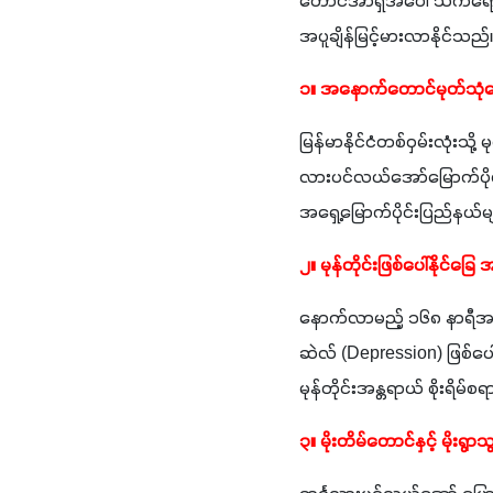
တောင်အာရှအပေါ် သက်ရောက်မ
အပူချိန်မြင့်မားလာနိုင်သည်
၁။ အနောက်တောင်မုတ်သ
မြန်မာနိုင်ငံတစ်ဝှမ်းလုံးသိ
လားပင်လယ်အော်မြောက်ပိုင်း 
အရှေ့မြောက်ပိုင်းပြည်နယ်
၂။ မုန်တိုင်းဖြစ်ပေါ်နိုင
နောက်လာမည့် ၁၆၈ နာရီအတွ
ဆဲလ် (Depression) ဖြစ်ပေါ်
မုန်တိုင်းအန္တရာယ် စိုးရိ
၃။ မိုးတိမ်တောင်နှင့် မိုးရွ