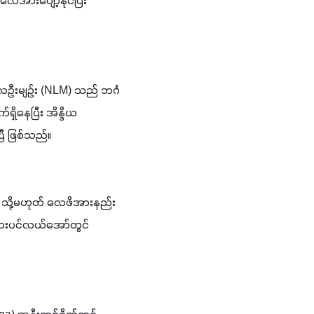
အားပျော့နိုင်ပြီး 
ုံလေဦးမျဉ်း (NLM) သည် ဘင်္ဂ
ရှိနေပြီး အိန္ဒိယ
ြီ ဖြစ်သည်။
း သို့မဟုတ် လေဖိအားနည်း
ဂလားပင်လယ်အော်တွင် 