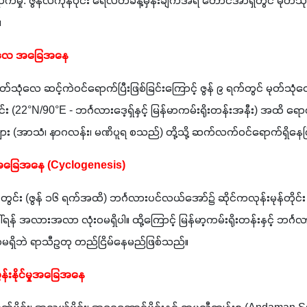
ှု: ဇွန်လကုန်ပိုင်း ရေလတ်ခန့်မှန်းချက်အရ တောင်အာရှတွင် မုတ်သုံလေ
။
ုံလေ အခြေအနေ
ု့ မုတ်သုံလေ ဆင့်ကဲဝင်ရောက်ပြီးဖြစ်ခြင်းကြောင့် ဇွန် ၉ ရက်တွင် မုတ်သ
(22°N/90°E - ဘင်္ဂလားဒေ့ရှ်နှင့် မြန်မာကမ်းရိုးတန်းအနီး) အထိ ရောက်
များ (အာသံ၊ နာဂလန်း၊ မဏိပူရ စသည်) တို့သို့ ဆက်လက်ဝင်ရောက်ရှိနေပ
်ခြေ အခြေအနေ (Cyclogenesis) 
င်း (ဇွန် ၁၆ ရက်အထိ) ဘင်္ဂလားပင်လယ်အော်၌ ဆိုင်ကလုန်းမုန်တိုင်
ရန် အလားအလာ လုံးဝမရှိပါ။ ထို့ကြောင့် မြန်မာ့ကမ်းရိုးတန်းနှင့် ဘင်္
မ်စရာမရှိဘဲ ရာသီဥတု တည်ငြိမ်နေမည်ဖြစ်သည်။
ာသွန်းနိုင်မှုအခြေအနေ