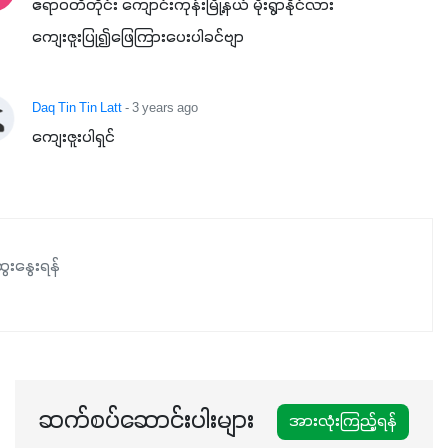
ဧရာဝတီတိုင်း ကျောင်းကုန်းမြို့နယ် မိုးရွာနိုင်လား
ကျေးဇူးပြု၍ဖြေကြားပေးပါခင်ဗျာ
Daq Tin Tin Latt
- 3 years ago
ကျေးဇူးပါရှင်
ေးနွေးရန်
ဆက်စပ်ဆောင်းပါးများ
အားလုံးကြည့်ရန်