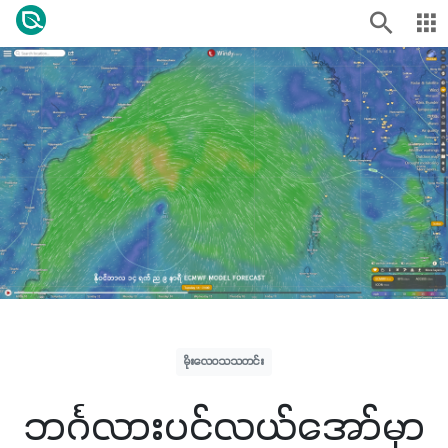
မိုးလေဝသသတင်း
ဘင်္ဂလားပင်လယ်အော်မှာ