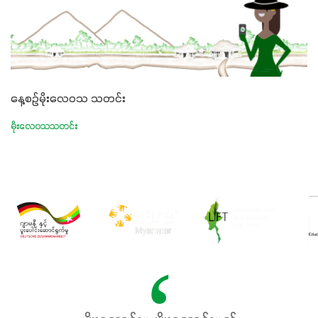
နေ့စဉ်မိုးလေဝသ သတင်း
မိုးလေဝသသတင်း