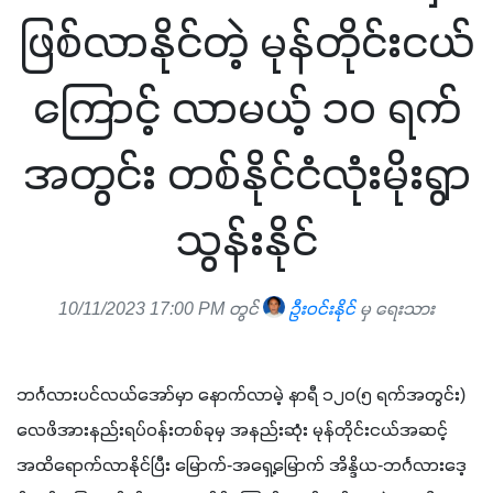
ဖြစ်လာနိုင်တဲ့ မုန်တိုင်းငယ်
ကြောင့် လာမယ့် ၁၀ ရက်
အတွင်း တစ်နိုင်ငံလုံးမိုးရွာ
သွန်းနိုင်
10/11/2023 17:00 PM တွင်
ဦးဝင်းနိုင်
မှ ရေးသား
ဘင်္ဂလားပင်လယ်အော်မှာ နောက်လာမဲ့ နာရီ ၁၂၀(၅ ရက်အတွင်း) 
လေဖိအားနည်းရပ်ဝန်းတစ်ခုမှ အနည်းဆုံး မုန်တိုင်းငယ်အဆင့်
အထိရောက်လာနိုင်ပြီး မြောက်-အရှေ့မြောက် အိန္ဒိယ-ဘင်္ဂလားဒေ့