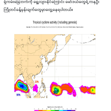
ရှ်ကမ်းခြေဘက်ကို ရွေ့လျားနိုင်ကြောင်း မော်ဒယ်တွေရဲ့ ကနဦး
ကြိုတင်ခန့်မှန်းချက်တွေမှာတွေ့နေရပါတယ်။