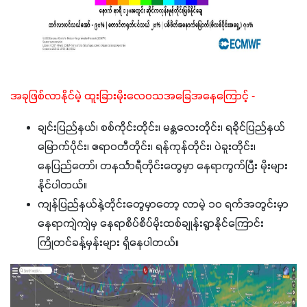
အခုဖြစ်လာနိုင်မဲ့ ထူးခြားမိုးလေဝသအခြေအနေကြောင့် -
ချင်းပြည်နယ်၊ စစ်ကိုင်းတိုင်း၊ မန္တလေးတိုင်း၊ ရခိုင်ပြည်နယ်
မြောက်ပိုင်း၊ ဧရာဝတီတိုင်း၊ ရန်ကုန်တိုင်း၊ ပဲခူးတိုင်း၊
နေပြည်တော်၊ တနင်္သာရီတိုင်းတွေမှာ နေရာကွက်ပြီး မိုးများ
နိုင်ပါတယ်။
ကျန်ပြည်နယ်နဲ့တိုင်းတွေမှာတော့ လာမဲ့ ၁၀ ရက်အတွင်းမှာ
နေရာကျဲကျဲမှ နေရာစိပ်စိပ်မိုးထစ်ချုန်းရွာနိုင်ကြောင်း
ကြိုတင်ခန့်မှန်းများ ရှိနေပါတယ်။