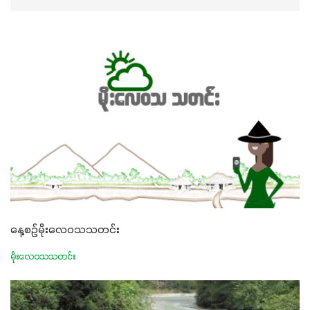
နေ့စဉ်မိုးလေဝသသတင်း
မိုးလေဝသသတင်း