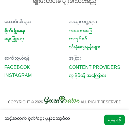
မျိုးကောင်းမှ ပျိုးကောင်းမည်
ဆောင်းပါးများ
အထူးကဏ္ဍများ
စိုက်ပျိုးရေး
အမေးအဖြေ
မွေးမြူရေး
စာအုပ်စင်
သီးနှံစျေးနှုန်းများ
ဆက်သွယ်ရန်
အခြား
FACEBOOK
CONTENT PROVIDERS
INSTAGRAM
ကျွန်ုပ်တို့ အကြောင်း
COPYRIGHT © 2026
ALL RIGHT RESERVED
သင့်အတွက် စိုက်/မွေး ဖုန်းဆော့ဝဲလ်
ရယူရန်