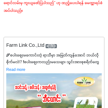
ရောင်လမ်းမှ ကူးယူဖော်ပြပါသည်" ဟု ထည့်ပေးပါရန် မေတ္တာရပ်ခံ
အပ်ပါသည်။ 
Farm Link Co.,Ltd
ကြော်ငြာ
🌾စပါးဈေးမကောင်းတဲ့ ရာသီမှာ အမြတ်ကျန်အောင် ဘယ်လို
စိုက်မလဲ⁉️ ❗စပါးဈေးကလည်းမသေချာ၊ သွင်းအားစုစရိတ်တွေ
ကလည်း တက်နေတဲ့ဒီလိုအချိန်မှာ သွင်းအားစုဖိုးကို လျှော့ချပြီး
Read more
အထွက်နှုန်းကို ထိန်းထားနိုင်မှ ဦးကြီးတို့ အဆင်ပြေမှာနော် ✔️ဒါ
ကြောင့် ကိုယ်သုံးသမျှ ကိုယ့်အတွက်အကျိုးရစေမယ့်
အရည်အသွေးစိတ်ချရတဲ့ သွင်းအားစုပစ္စည်းတွေကိုပဲ ရွေးချယ်
သုံးသင့်ပါတယ်။