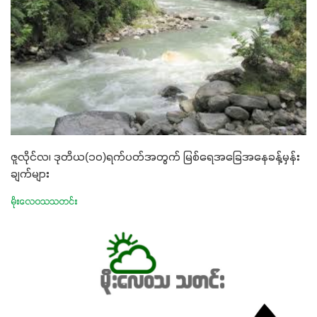
ဇူလိုင်လ၊ ဒုတိယ(၁၀)ရက်ပတ်အတွက် မြစ်ရေအခြေအနေခန့်မှန်း
ချက်များ
မိုးလေဝသသတင်း