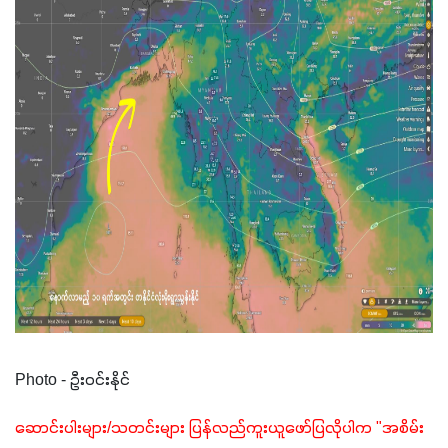
Photo - ဦးဝင်းနိုင်
ဆောင်းပါးများ/သတင်းများ ပြန်လည်ကူးယူဖော်ပြလိုပါက "အစိမ်း