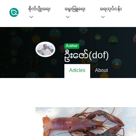
စိုက်ပျိုးရေး
မွေးမြူရေး
ရေလုပ်ငန်း
Author
ဦးဇော်(dof)
Articles
About