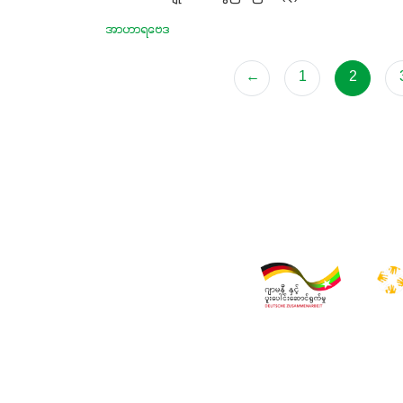
အာဟာရဗေဒ
←
1
2