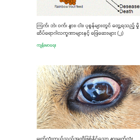
ကြက်၊ ဘဲ၊ ဝက်၊ နွား၊ ငါး၊ ပုစွန်များတွင် တွေ့ရသည့် မှို
ဆိပ်ရောဂါလက္ခဏာများနှင့် ဖြေဆေးများ (၂)
ကျန်းမာရေး
မျက်လုံးကွယ်သည်အထိဖြစ်နိုင်သော နွားမျက်လုံး