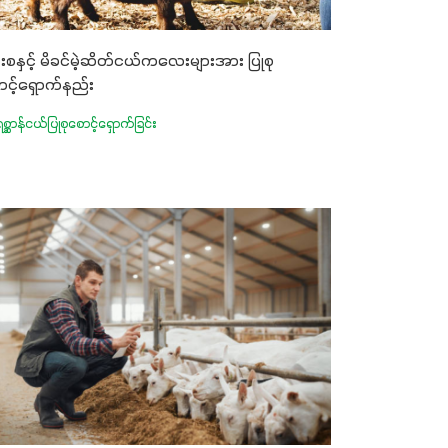
ေးစနှင့် မိခင်မဲ့ဆိတ်ငယ်ကလေးများအား ပြုစု
ာင့်ရှောက်နည်း
စ္ဆာန်ငယ်ပြုစုစောင့်ရှောက်ခြင်း