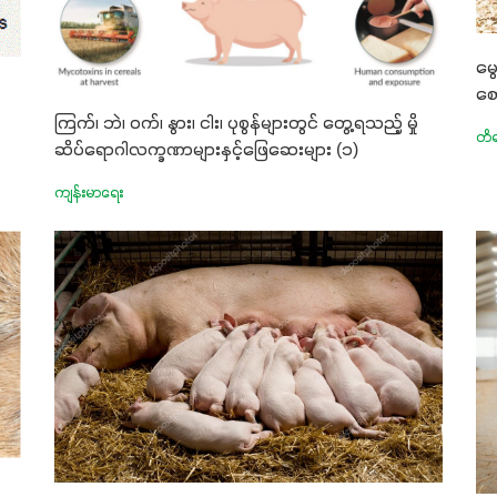
မွ
စေ
ကြက်၊ ဘဲ၊ ဝက်၊ နွား၊ ငါး၊ ပုစွန်များတွင် တွေ့ရသည့် မှို
တိရ
ဆိပ်ရောဂါလက္ခဏာများနှင့်ဖြေဆေးများ (၁)
ကျန်းမာရေး