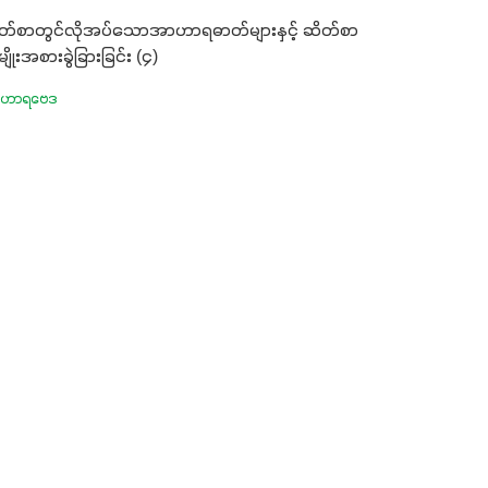
တ်စာတွင်လိုအပ်သောအာဟာရဓာတ်များနှင့် ဆိတ်စာ
ိုးအစားခွဲခြားခြင်း (၄)
ဟာရဗေဒ