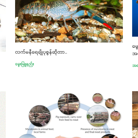
မွ
လက်မနီရေချိုပုစွန်ဆိုတာ..
အ
မွေးမြူနည်း
အစာ