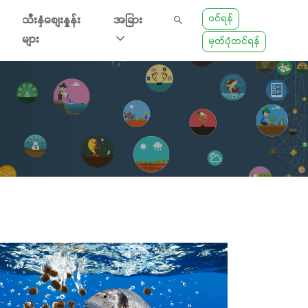
ဝင်ရန်
သီးနှံစျေးနှုန်း
အခြား
များ
မှတ်ပုံတင်ရန်