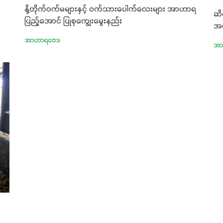
နို့တိုက်ဝက်မများနှင့် ဝက်သားပေါက်လေးများ အာဟာရ
ဆိ
ပြည့်အောင် ပြုစုကျွေးမွေးနည်း
အမျ
အာဟာရဗေဒ
အာ