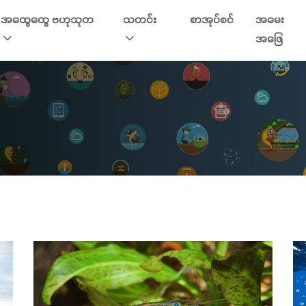
အထွေထွေ ဗဟုသုတ
သတင်း
စာအုပ်စင်
အမေး
အဖြေ