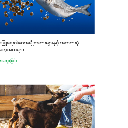
ေးမြူရေးငါးစာအမျိုးအစားများနှင့် အစာစားပုံ
လေ့အထများ
ကျွေးခြင်း