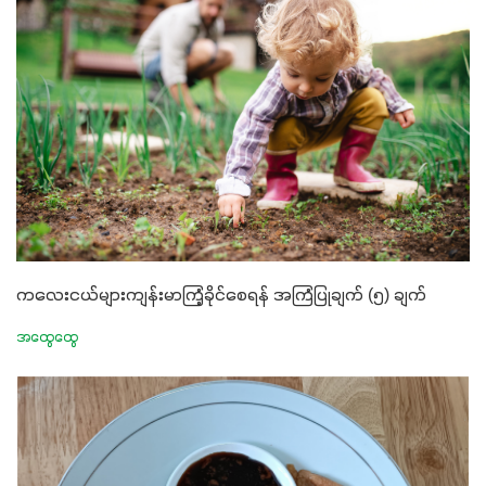
ကလေးငယ်များကျန်းမာကြံ့ခိုင်စေရန် အကြံပြုချက် (၅) ချက်
အထွေထွေ