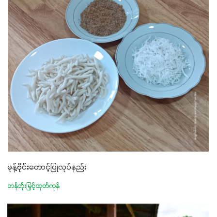
မုန့်ဗိုင်းတောင့်ပြုလုပ်နည်း
တန်ဘိုးမြှင့်ထုတ်ကုန်