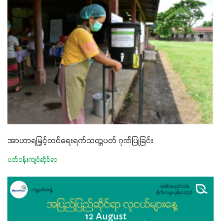
အာဟာရမြှင့်တင်ရေးရက်သတ္တပတ် ဂုဏ်ပြုခြင်း
ပတ်ဝန်းကျင်ဆိုင်ရာ