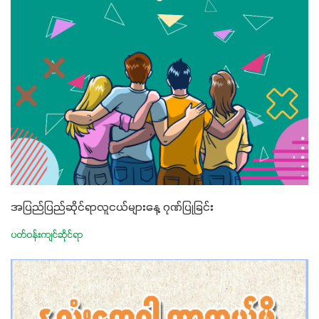
အပြည်ပြည်ဆိုင်ရာလူငယ်များနေ့ ဂုဏ်ပြုခြင်း
ပတ်ဝန်းကျင်ဆိုင်ရာ