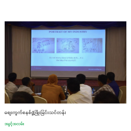
စျေးကွက်စနစ်ဖွံ့ဖြိုးခြင်းသင်တန်း
အခွင့်အလမ်း