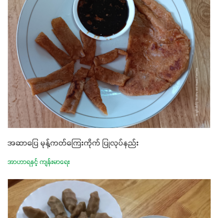
အဆာပြေ မုန့်ကတ်ကြေးကိုက် ပြုလုပ်နည်း
အာဟာရနှင့် ကျန်းမာရေး