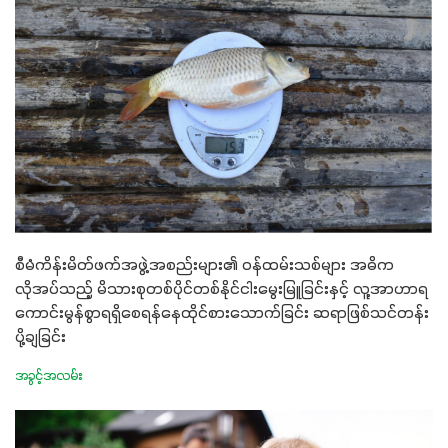
စီမံကိန်းမိတ်ဖက်အဖွဲ့အစည်းများ၏ ဝန်ထမ်းသစ်များ အဓိက
လိုအပ်သည့် မိသားစုတစ်ပိုင်တစ်နိုင်ငါးမွေးမြူခြင်းနှင့် လူ့အာဟာရ
ကောင်းမွန်စွာရရှိစေရန်နေထိုင်စားသောက်ခြင်း ဆရာဖြစ်သင်တန်း
ပို့ချခြင်း
အခွင့်အလမ်း