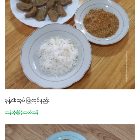
မုန့်ငါးဆုပ် ပြုလုပ်နည်း
တန်ဘိုးမြှင့်ထုတ်ကုန်