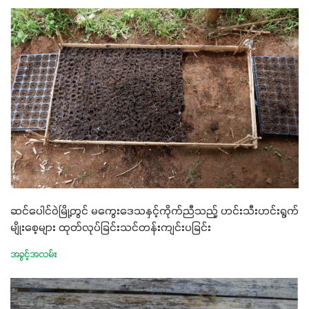
ဆင်ပေါင်ဝဲမြို့တွင် မကွေး‌ဒေသနှင့်ကိုက်ညီသည့် ဟင်းသီးဟင်းရွက်
မျိုးစေ့များ ထုတ်လုပ်ခြင်းသင်တန်းကျင်းပခြင်း
အခွင့်အလမ်း