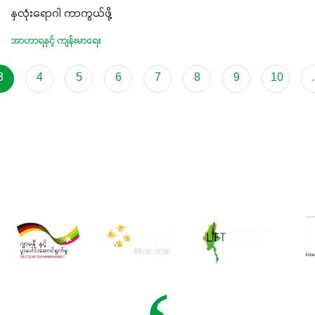
နှလုံးရောဂါ ကာကွယ်ဖို့
အာဟာရနှင့် ကျန်းမာရေး
3
4
5
6
7
8
9
10
.