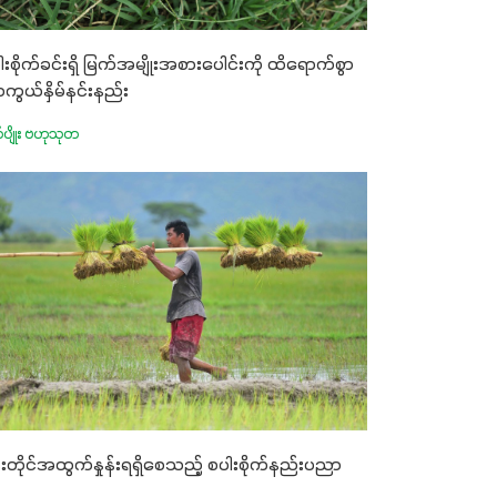
ါးစိုက်ခင်းရှိ မြက်အမျိုးအစားပေါင်းကို ထိရောက်စွာ
ကွယ်နှိမ်နင်းနည်း
က်ပျိုး ဗဟုသုတ
်းတိုင်အထွက်နှုန်းရရှိစေသည့် စပါးစိုက်နည်းပညာ