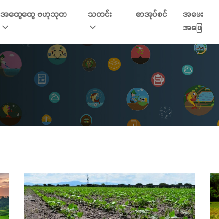
အထွေထွေ ဗဟုသုတ
သတင်း
စာအုပ်စင်
အမေး
အဖြေ