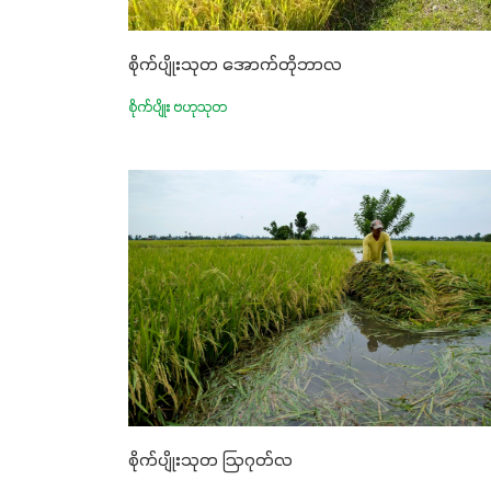
စိုက်ပျိုးသုတ အောက်တိုဘာလ
စိုက်ပျိုး ဗဟုသုတ
စိုက်ပျိုးသုတ ဩဂုတ်လ