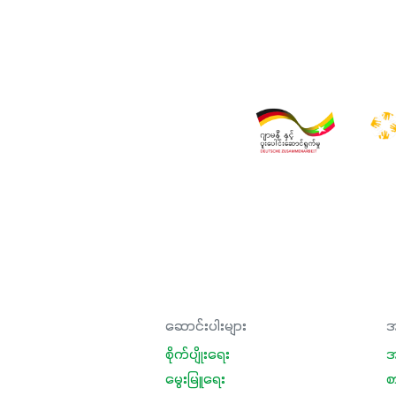
ဆောင်းပါးများ
အ
စိုက်ပျိုးရေး
အ
မွေးမြူရေး
စ