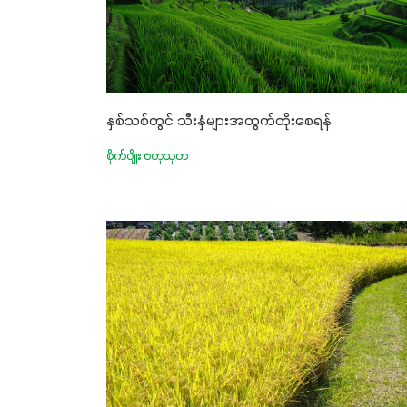
နှစ်သစ်တွင် သီးနှံများအထွက်တိုးစေရန်
စိုက်ပျိုး ဗဟုသုတ