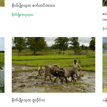
စိုက်ပျိုးသုတ စက်တင်ဘာလ
စပ
စိုက်ပျိုး ဗဟုသုတ
ကာ
စို
စိုက်ပျိုးသုတ ဇူလိုင်လ
ပန