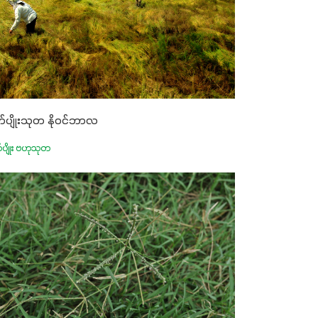
ုက်ပျိုးသုတ နိုဝင်ဘာလ
က်ပျိုး ဗဟုသုတ