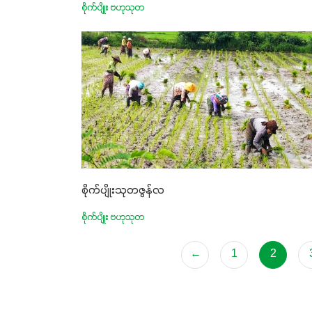
စိုက်ပျိုး ဗဟုသုတ
စိုက်ပျိုးသုတဇွန်လ
စိုက်ပျိုး ဗဟုသုတ
←
1
2