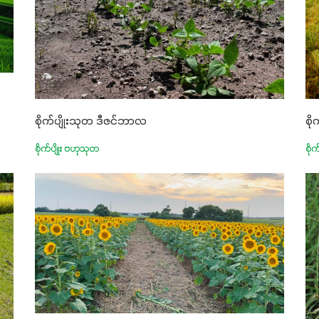
စိ
စိုက်ပျိုးသုတ ဒီဇင်ဘာလ
စို
စိုက်ပျိုး ဗဟုသုတ