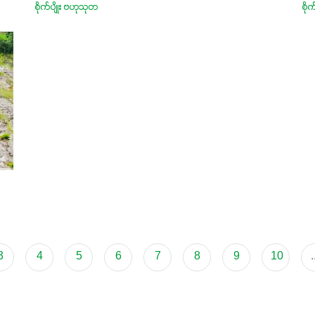
စိုက်ပျိုး ဗဟုသုတ
စိုက
3
4
5
6
7
8
9
10
.