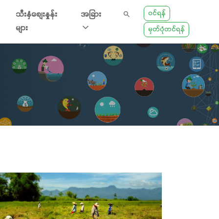
ဝင်ရန်
သီးနှံစျေးနှုန်း
အခြား
များ
မှတ်ပုံတင်ရန်