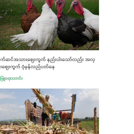
က်ဆင်အသားဈေးကွက် နည်းပါးသော်လည်း အလှ
ေးဈေးကွက် ပုံမှန်လည်ပတ်နေ
းမြူရေးသတင်း