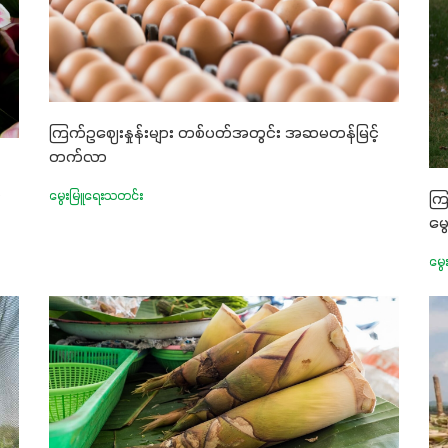
ကြက်ဥဈေးနှုန်းများ တစ်ပတ်အတွင်း အဆမတန်မြင့်
တက်လာ
်
မွေးမြူရေးသတင်း
ကြ
မွ
မွေ