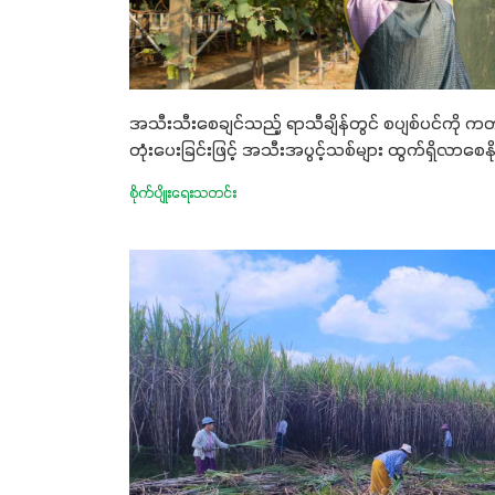
အသီးသီးစေချင်သည့် ရာသီချိန်တွင် စပျစ်ပင်ကို ကတု
တုံးပေးခြင်းဖြင့် အသီးအပွင့်သစ်များ ထွက်ရှိလာစေနို
စိုက်ပျိုးရေးသတင်း