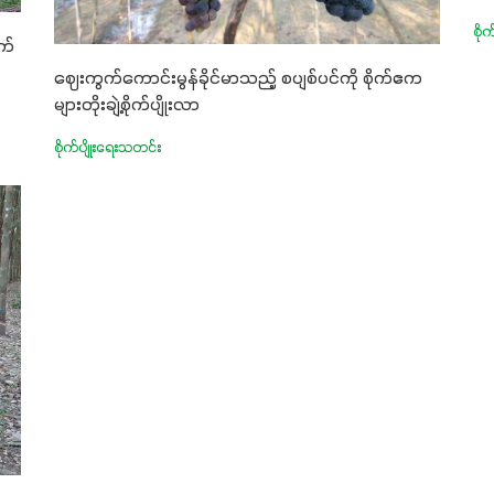
စို
က်
ဈေးကွက်ကောင်းမွန်ခိုင်မာသည့် စပျစ်ပင်ကို စိုက်ဧက
များတိုးချဲ့စိုက်ပျိုးလာ
စိုက်ပျိုးရေးသတင်း