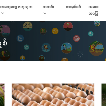
အထွေထွေ ဗဟုသုတ
သတင်း
စာအုပ်စင်
အမေး
အဖြေ
ျစ်