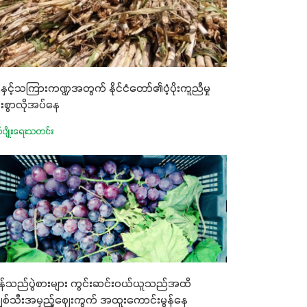
ံနှင့်သကြားကဏ္ဍအတွက် နိုင်ငံတော်၏ပံ့ပိုးကူညီမှု
ားစွာလိုအပ်နေ
က်ပျိုးရေးသတင်း
န်သည်ပွဲစားများ ကွင်းဆင်းဝယ်ယူသည်အထိ
ျစ်သီးအမှည့်ဈေးကွက် အထူးကောင်းမွန်နေ