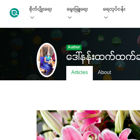
စိုက်ပျိုးရေး
မွေးမြူရေး
ရေလုပ်ငန်း
Author
ဒေါ်နန်းထက်ထက်ခ
Articles
About