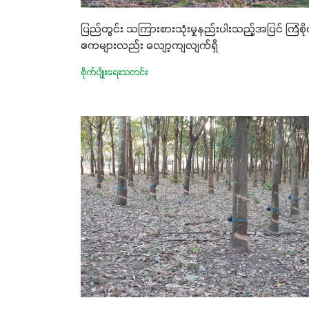
ပြည်တွင်း သကြားစားသုံးမှုနည်းပါးသည့်အပြင် ကြံစို
ဧကများလည်း လျော့ကျလျက်ရှိ
စိုက်ပျိုးရေးသတင်း