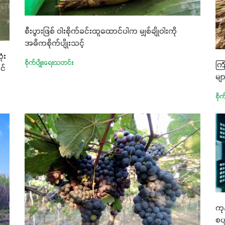
စီးပွားဖြစ် ဝါးစိုက်ခင်းထူထောင်ပါက မျှစ်ချိုဝါးကို
အဓိကစိုက်ပျိုးသင့်
ံး
စိုက်ပျိုးရေးသတင်း
ကြ
င်
မျ
စို
ကု
စပ