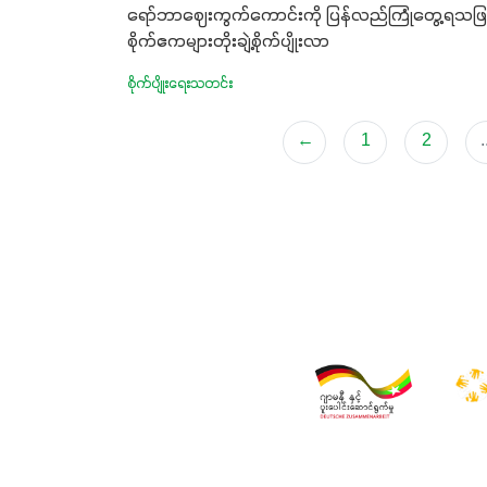
ရော်ဘာဈေးကွက်ကောင်းကို ပြန်လည်ကြုံတွေ့ရသဖြင
စိုက်ဧကများတိုးချဲ့စိုက်ပျိုးလာ
စိုက်ပျိုးရေးသတင်း
←
1
2
.