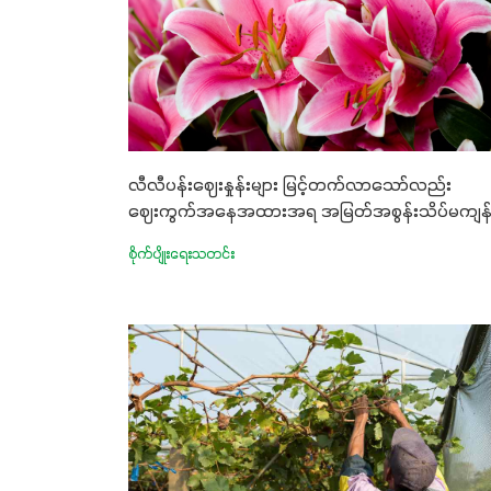
လီလီပန်းဈေးနှုန်းများ မြင့်တက်လာသော်လည်း
ဈေးကွက်အနေအထားအရ အမြတ်အစွန်းသိပ်မကျန
စိုက်ပျိုးရေးသတင်း