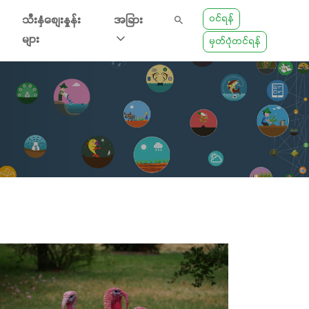
ဝင်ရန်
သီးနှံစျေးနှုန်း
အခြား
များ
မှတ်ပုံတင်ရန်