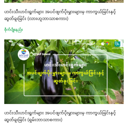
ဟင်းသီးဟင်းရွက်များ အပင်ဖျက်ပိုးမွှားများမှ ကာကွယ်ခြင်းနှင့်
ဆွတ်ခူးခြင်း (လားဟူဘာသာစကား)
စိုက်ပျိုးနည်း
ဟင်းသီးဟင်းရွက်များ အပင်ဖျက်ပိုးမွှားများမှ ကာကွယ်ခြင်းနှင့်
ဆွတ်ခူးခြင်း (ရှမ်းဘာသာစကား)