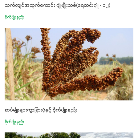
သက်လျင်အထွက်ကောင်း ဂျုံမျိုးသစ်(ရေဆင်းဂျုံ - ၁၂)
စိုက်ပျိုးနည်း
ဆပ်မျိုးများကွာခြားပုံနှင့် စိုက်ပျိုးနည်း
စိုက်ပျိုးနည်း