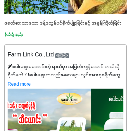
ခေတ်စားလာသော ဒန့်ဒလွန်ပင်စိုက်ပျိုးခြင်းနှင့် အမှုန့်ကြိတ်ခြင်း
စိုက်ပျိုးနည်း
Farm Link Co.,Ltd
ကြော်ငြာ
🌾စပါးဈေးမကောင်းတဲ့ ရာသီမှာ အမြတ်ကျန်အောင် ဘယ်လို
စိုက်မလဲ⁉️ ❗စပါးဈေးကလည်းမသေချာ၊ သွင်းအားစုစရိတ်တွေ
ကလည်း တက်နေတဲ့ဒီလိုအချိန်မှာ သွင်းအားစုဖိုးကို လျှော့ချပြီး
Read more
အထွက်နှုန်းကို ထိန်းထားနိုင်မှ ဦးကြီးတို့ အဆင်ပြေမှာနော် ✔️ဒါ
ကြောင့် ကိုယ်သုံးသမျှ ကိုယ့်အတွက်အကျိုးရစေမယ့်
အရည်အသွေးစိတ်ချရတဲ့ သွင်းအားစုပစ္စည်းတွေကိုပဲ ရွေးချယ်
သုံးသင့်ပါတယ်။