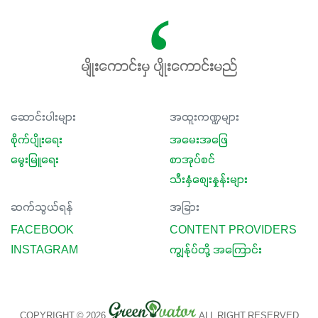
ပါဖက်(perfect)မယ့် စမတ်သီးစုံနော် အရွေးမမှားတာသေချာပြီ
မလို့ အတွေးမများဘဲ သီးနှံတိုင်းကြီးထွားအောင် ဖန်းလင့်ရဲ့ #စ
မတ်သီးစုံကို သုံးကြပါစို့....
မျိုးကောင်းမှ ပျိုးကောင်းမည်
ဆောင်းပါးများ
အထူးကဏ္ဍများ
စိုက်ပျိုးရေး
အမေးအဖြေ
မွေးမြူရေး
စာအုပ်စင်
သီးနှံစျေးနှုန်းများ
ဆက်သွယ်ရန်
အခြား
FACEBOOK
CONTENT PROVIDERS
INSTAGRAM
ကျွန်ုပ်တို့ အကြောင်း
COPYRIGHT © 2026
ALL RIGHT RESERVED