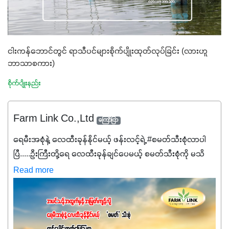
ငါးကန်ဘောင်တွင် ရာသီပင်များစိုက်ပျိုးထုတ်လုပ်ခြင်း (လားဟူ
ဘာသာစကား)
စိုက်ပျိုးနည်း
Farm Link Co.,Ltd
ကြော်ငြာ
ရေမီးအစုံနဲ့ လေထီးခုန်နိုင်မယ့် ဖန်းလင့်ရဲ့ #စမတ်သီးစုံလာပါ
ပြီ.....ဦးကြီးတို့ရေ ‌လေထီးခုန်ချင်ပေမယ့် စမတ်သီးစုံကို မသိ
သေးရင်တော့ ဒီစာလေးကို ဆက်ဖတ်‌ပေးပါ #စမတ်သီးစုံဆိုတာ
Read more
အပင်တိုင်းအတွက် အဓိကအာဟာရNPK (19:7:8)နဲ့ #ဟူးမစ်
အက်စစ်တို့ အချိုးကျ ပေါင်းစပ်ထားတဲ့ ကွန်ပေါင်း
ဓာတ်မြေဩဇာဖြစ်ပါတယ်။ အဓိကအကျိုးကျေးဇူးတွေအနေနဲ့
ကတော့ နိုက်ထရိုဂျင် 19%ပါဝင်တဲ့အတွက် ကလိုရိုဖီးလ်ဖွဲ့စည်း