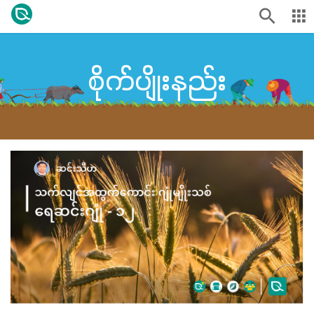
စိုက်ပျိုးနည်း