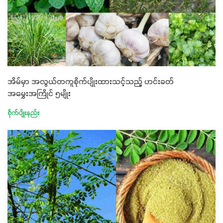
အိမ်မှာ အလွယ်တကူစိုက်ပျိုးထားသင့်သည့် ဟင်းခတ်
အမွှေးအကြိုင် ၅မျိုး
စိုက်ပျိုးနည်း