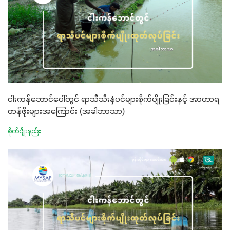
ငါးကန်ဘောင်ပေါ်တွင် ရာသီသီးနှံပင်များစိုက်ပျိုးခြင်းနှင့် အာဟာရ
တန်ဖိုးများအကြောင်း (အခါဘာသာ)
စိုက်ပျိုးနည်း