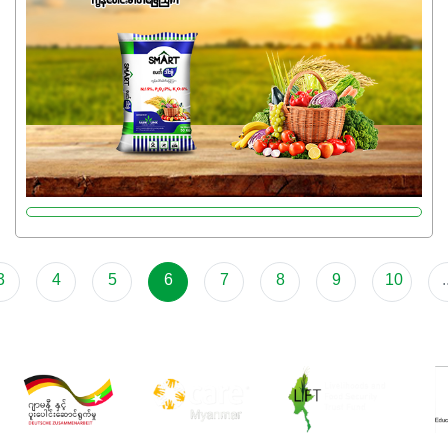
မှုကို အားပေးကာ သီးနှံပင်များ၏အရွက်များစိမ်းလန်းသန်စွမ်း
ပြီး အစာချက်လုပ်မှုအားကောင်းစေပါတယ်။ အပင်၏ပင်ပိုင်း
ကြီးထွားမှုကို တိုးမြင့်စေကာ အပင်သန်၍ အကြီးမြန်စေပါတယ်။
သင့်တော်တဲ့ Phosphorus 7%ပါဝင်မှုကြောင့် အပင်ရဲ့ အမြစ်
ဖွဲ့စည်းတည်ဆောက်မှုကို ပို၍သန်မာလာအောင် အားပေးပါ
တယ်။ ဒါ့အပြင် ပန်းပွင့်ခြင်း၊အသီးသီးခြင်း၊အစေ့တည်ခြင်း
လုပ်ငန်းစဉ်များကိုလည်း အားပေးပါတယ်။ လုံလောက်တဲ့
Potassium 8%က အပင်ရဲ့ ရောဂါဒဏ်၊ရာသီဥတုဒဏ်ခံနိုင်ရည်
ရှိမှုကို မြင့်တက်စေပြီး အသီးအရည်အသွေး၊ အရွယ်အစားနဲ့
အရသာ ပိုမိုကောင်းမွန်စေဖို့အတွက် လိုအပ်တဲ့အာဟာရဓာတ်
3
4
5
6
7
8
9
10
.
ဖြစ်ပါတယ်။ ဟူးမစ်အက်စစ်ပါဝင်ပေါင်းစပ်ထားတဲ့အတွက်
အာဟာရဓာတ်စုပ်ယူမှုကောင်းမွန်လာခြင်း၊မြေဆီလွှာဖွဲ့စည်းပုံ
နှင့်ရေထိန်းနိုင်စွမ်းအားကောင်းလာခြင်းအပါအဝင်
အကျိုးကျေးဇူးများစွာကိုရရှိစေမှာဖြစ်ပါတယ်။ စပါးအပါအဝင်
နှံစားသီးနှံများ၊ပဲအမျိုးမျိုး၊ဟင်းသီးဟင်းရွက်နဲ့ ဥယျာဉ်ခြံသီးနှံ
အားလုံးမှာ အသုံးပြုနိုင်တယ်ဆိုတော့ တစ်မျိုးတည်းနဲ့ အားလုံး