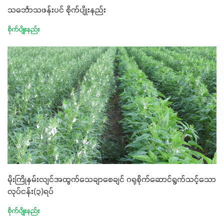
သင်္ဘောသဖန်းပင် စိုက်ပျိုးနည်း
စိုက်ပျိုးနည်း
မိုးကြိုနှမ်းလျင်အထွက်သေချာစေချင် ဂရုစိုက်ဆောင်ရွက်သင့်သော
လုပ်ငန်း(၃)ရပ်
စိုက်ပျိုးနည်း