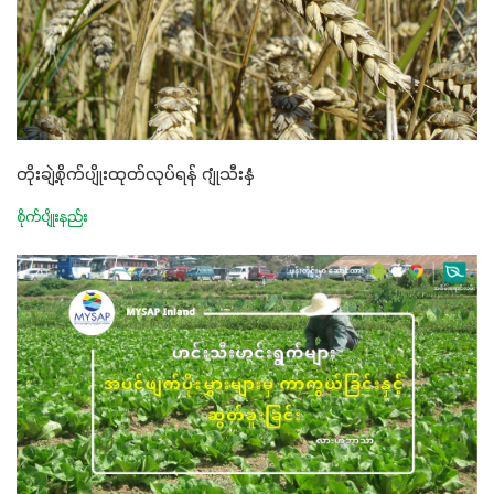
တိုးချဲ့စိုက်ပျိုးထုတ်လုပ်ရန် ဂျုံသီးနှံ
စိုက်ပျိုးနည်း