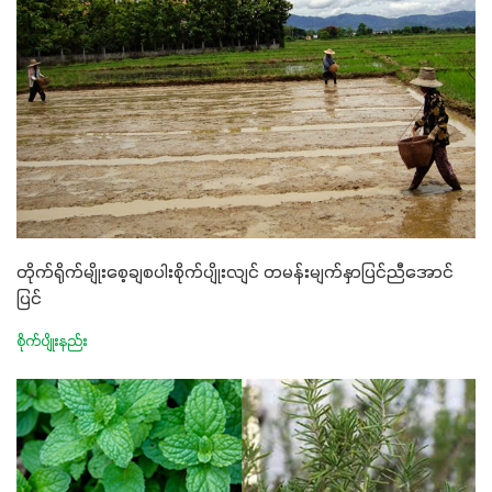
တိုက်ရိုက်မျိုးစေ့ချစပါးစိုက်ပျိုးလျင် တမန်းမျက်နှာပြင်ညီအောင်
ပြင်
စိုက်ပျိုးနည်း