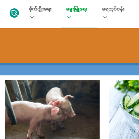
စိုက်ပျိုးရေး
မွေးမြူရေး
ရေလုပ်ငန်း