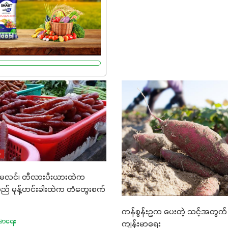
ာဖြစ်ပါတယ်။ အဓိက
ူးတွေအနေနဲ့ကတော့ နိုက်ထရို
်တဲ့အတွက် ကလိုရိုဖီးလ်ဖွဲ့စည်း
းကာ သီးနှံပင်များ၏အရွက်များ
ွမ်းပြီး အစာချက်လုပ်မှု
ပါတယ်။ အပင်၏ပင်ပိုင်းကြီး
ိုးမြင့်စေကာ အပင်သန်၍ အကြီး
။ သင့်တော်တဲ့ Phosphorus
ာင့် အပင်ရဲ့ အမြစ်ဖွဲ့စည်း
ုကို ပို၍သန်မာလာအောင်
ဒါ့အပြင် ပန်းပွင့်ခြင်း၊
း၊အစေ့တည်ခြင်းလုပ်ငန်းစဉ်
်မလင်၊ တီလားပီးယားထဲက
 အားပေးပါတယ်။ လုံလောက်တဲ့
ည် မုန့်ဟင်းခါးထဲက တံတွေးစက်
8%က အပင်ရဲ့ ရောဂါဒဏ်၊
ိုင်ရည်ရှိမှုကို မြင့်တက်စေပြီး
ကန်စွန်းဥက ပေးတဲ့ သင့်အတွက် 
ွေး၊ အရွယ်အစားနဲ့
းမာရေး
ကျန်းမာရေး