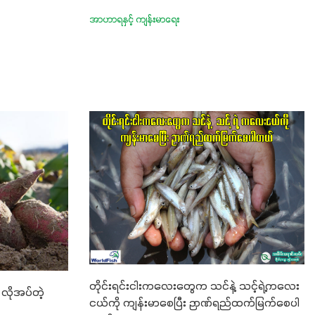
အာဟာရနှင့် ကျန်းမာရေး
တိုင်းရင်းငါးကလေးတွေက သင်နဲ့ သင့်ရဲ့ကလေး
လိုအပ်တဲ့
ငယ်ကို ကျန်းမာစေပြီး ဉာဏ်ရည်ထက်မြက်စေပါ