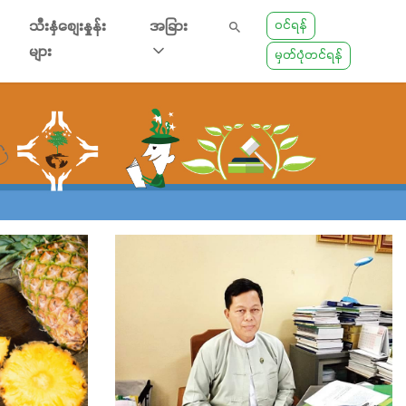
ဝင်ရန်
သီးနှံစျေးနှုန်း
အခြား
များ
မှတ်ပုံတင်ရန်