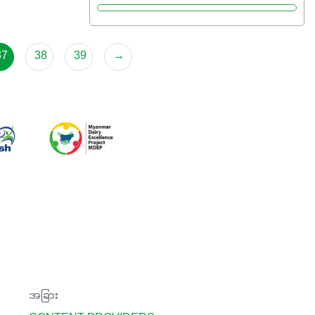
37
38
39
→
အခြား