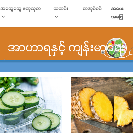
အထွေထွေ ဗဟုသုတ
သတင်း
စာအုပ်စင်
အမေး
အဖြေ
အာဟာရနှင့် ကျန်းမာရေး