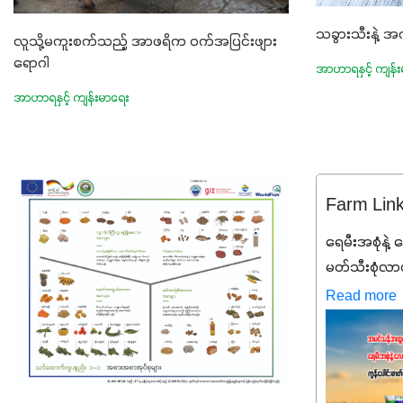
သခွားသီးနဲ့ အက
လူသို့မကူးစက်သည့် အာဖရိက ဝက်အပြင်းဖျား
ရောဂါ
အာဟာရနှင့် ကျန်
အာဟာရနှင့် ကျန်းမာရေး
Farm Lin
ရေမီးအစုံနဲ့ လ
မတ်သီးစုံလာပါ
ချင်ပေမယ့် 
Read more
ဒီစာလေးကို 
တာ အပင်တို
အာဟာရNPK (
တို့ အချိုးကျ