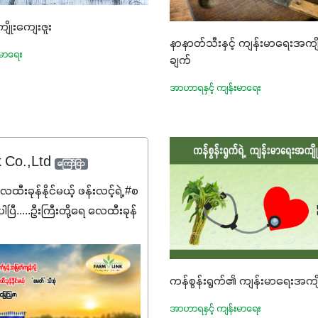
ျိုးကျေးဇူး
နာနာတ်သီးနှင့် ကျန်းမာရေးအကျိ
းမာရေး
ချက်
အာဟာရနှင့် ကျန်းမာရေး
k Co.,Ltd
ကြော်ငြာ
ေထီးခုန်နိုင်မယ့် ဖန်းလင့်ရဲ့ #စ
ပြီ.....ဦးကြီးတို့ရေ ‌လေထီးခုန်
စမတ်သီးစုံကို မသိသေးရင်တော့
ဆက်ဖတ်‌ပေးပါ #စမတ်သီးစုံဆို
င်းအတွက် အဓိက
ကန်စွန်းရွက်၏ ကျန်းမာရေးအကျို
19:7:8)နဲ့ #ဟူးမစ်အက်စစ်
 ပေါင်းစပ်ထားတဲ့ ကွန်ပေါင်း
အာဟာရနှင့် ကျန်းမာရေး