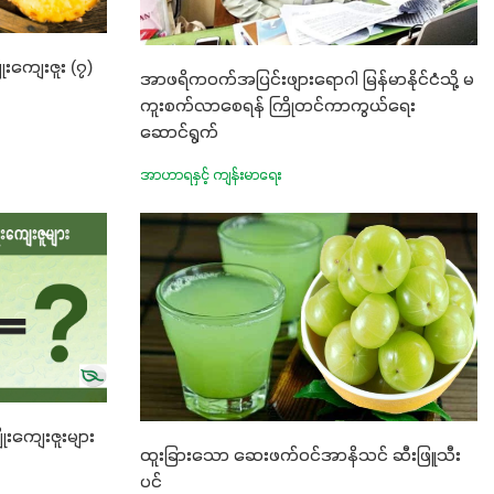
ုးကျေးဇူး (၇)
အာဖရိကဝက်အပြင်းဖျားရောဂါ မြန်မာနိုင်ငံသို့ မ
ကူးစက်လာစေရန် ကြိုတင်ကာကွယ်ရေး
ဆောင်ရွက်
အာဟာရနှင့် ကျန်းမာရေး
းကျေးဇူးများ
ထူးခြားသော ဆေးဖက်ဝင်အာနိသင် ဆီးဖြူသီး
ပင်