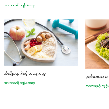
အရသာ ပိုမိုက
အာဟာရနှင့် ကျန်းမာရေး
တဲ့အာဟာရဓာ
ပါဝင်ပေါင်
စုပ်ယူမှုကောင
ဖွဲ့စည်းပုံနှ
ခြင်းအပါအဝင်
စေမှာဖြစ်ပါတ
များ၊ပဲအမျိုး
ခြံသီးနှံအားလ
တစ်မျိုးတည်း
စမတ်သီးစုံန
ဆီးချိုရောဂါနှင့် ယနေ့ကမ္ဘာ့
ပုရစ်စားတာ က
လို့ အတွေးမမျ
အာဟာရနှင့် ကျန်းမာရေး
အောင် ဖန်းလင့
အာဟာရနှင့် ကျန်
စို့....