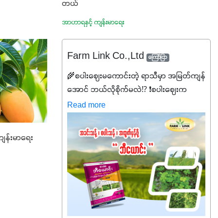
တယ်
အာဟာရနှင့် ကျန်းမာရေး
Farm Link Co.,Ltd
ကြော်ငြာ
🌾စပါးဈေးမကောင်းတဲ့ ရာသီမှာ အမြတ်ကျန်
အောင် ဘယ်လိုစိုက်မလဲ⁉️ ❗စပါးဈေးက
လည်းမသေချာ၊ သွင်းအားစုစရိတ်တွေက
Read more
လည်း တက်နေတဲ့ဒီလိုအချိန်မှာ သွင်းအားစု
ဖိုးကို လျှော့ချပြီး အထွက်နှုန်းကို ထိန်းထား
ျန်းမာရေး
နိုင်မှ ဦးကြီးတို့ အဆင်ပြေမှာနော် ✔️ဒါ
ကြောင့် ကိုယ်သုံးသမျှ ကိုယ့်အတွက်အကျိုးရ
စေမယ့် အရည်အသွေးစိတ်ချရတဲ့ သွင်းအား
စုပစ္စည်းတွေကိုပဲ ရွေးချယ်သုံးသင့်ပါတယ်။