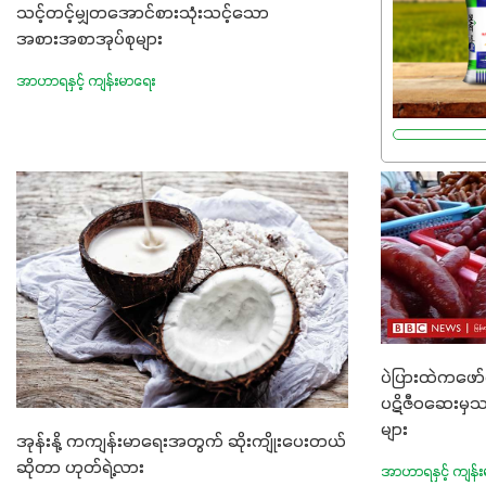
သင့်တင့်မျှတအောင်စားသုံးသင့်သော
ဓာတ်မြေဩဇ
အစားအစာအုပ်စုများ
အကျိုးကျေးဇ
ဂျင် 19%ပါဝင
အာဟာရနှင့် ကျန်းမာရေး
မှုကို အားပေ
စိမ်းလန်းသန်စ
အားကောင်းစေ
ထွားမှုကို တ
မြန်စေပါတယ်
7%ပါဝင်မှုကြေ
တည်ဆောက်မှ
အားပေးပါတယ်။ 
အသီးသီးခြင်
ပဲပြားထဲကဖော
များကိုလည်း
ပဋိဇီဝဆေးမှသ
Potassium 
များ
အုန်းနို့ ကကျန်းမာရေးအတွက် ဆိုးကျိုးပေးတယ်
ရာသီဥတုဒဏ်ခံန
ဆိုတာ ဟုတ်ရဲ့လား
အသီးအရည်အသ
အာဟာရနှင့် ကျန်