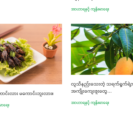
ောင်းမွန်စေဖို့အတွက် လိုအပ်
အာဟာရနှင့် ကျန်းမာရေး
တ်ဖြစ်ပါတယ်။ ဟူးမစ်အက်စစ်
းစပ်ထားတဲ့အတွက် အာဟာရဓာတ်
်းမွန်လာခြင်း၊မြေဆီလွှာ
င့်ရေထိန်းနိုင်စွမ်းအားကောင်းလာ
 အကျိုးကျေးဇူးများစွာကိုရရှိ
ယ်။ စပါးအပါအဝင် နှံစားသီးနှံ
မျိုး၊ဟင်းသီးဟင်းရွက်နဲ့ ဥယျာဉ်
ုံးမှာ အသုံးပြုနိုင်တယ်ဆိုတော့
နဲ့ အားလုံးပါဖက်(perfect)မယ့်
လူသိနည်းသေးတဲ့ သရက်ရွက်ရဲ့က
ော် အရွေးမမှားတာသေချာပြီမ
အကျိုးကျေးဇူးတွေ…
ောင်းလား မကောင်းဘူးလား။
ားဘဲ သီးနှံတိုင်းကြီးထွား
အာဟာရနှင့် ကျန်းမာရေး
်ရဲ့ #စမတ်သီးစုံကို သုံးကြပါ
းမာရေး