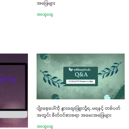
အဖြေများ
အထွေထွေ
ပျိုးစေ့ပေါ်ကို နွားချေးဖြူးလို့ရ..မရနှင့် တစ်ပတ်
အတွင်း စိတ်ဝင်စားစရာ အမေးအဖြေများ
အထွေထွေ