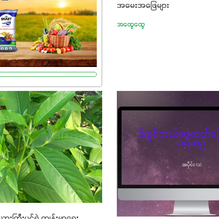
အမေးအဖြေများ
 ပေါင်းစပ်ထားတဲ့ ကွန်ပေါင်း
ာဖြစ်ပါတယ်။ အဓိက
အထွေထွေ
ူးတွေအနေနဲ့ကတော့ နိုက်ထရို
်တဲ့အတွက် ကလိုရိုဖီးလ်ဖွဲ့စည်း
းကာ သီးနှံပင်များ၏အရွက်များ
ွမ်းပြီး အစာချက်လုပ်မှု
ပါတယ်။ အပင်၏ပင်ပိုင်းကြီး
ိုးမြင့်စေကာ အပင်သန်၍ အကြီး
။ သင့်တော်တဲ့ Phosphorus
ာင့် အပင်ရဲ့ အမြစ်ဖွဲ့စည်း
ုကို ပို၍သန်မာလာအောင်
ဒါ့အပြင် ပန်းပွင့်ခြင်း၊
း၊အစေ့တည်ခြင်းလုပ်ငန်းစဉ်
 အားပေးပါတယ်။ လုံလောက်တဲ့
8%က အပင်ရဲ့ ရောဂါဒဏ်၊
ိုင်ရည်ရှိမှုကို မြင့်တက်စေပြီး
ားကြီးပင်ရဲ့ ကျန်းမာရေး