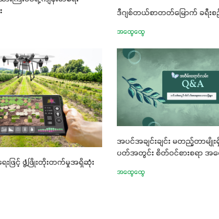
ွေး၊ အရွယ်အစားနဲ့
း
ဒီဂျစ်တယ်စာတတ်မြောက် ခရီးစဉ် 
ောင်းမွန်စေဖို့အတွက် လိုအပ်
အထွေထွေ
တ်ဖြစ်ပါတယ်။ ဟူးမစ်အက်စစ်
းစပ်ထားတဲ့အတွက် အာဟာရဓာတ်
်းမွန်လာခြင်း၊မြေဆီလွှာ
င့်ရေထိန်းနိုင်စွမ်းအားကောင်းလာ
 အကျိုးကျေးဇူးများစွာကိုရရှိ
ယ်။ စပါးအပါအဝင် နှံစားသီးနှံ
မျိုး၊ဟင်းသီးဟင်းရွက်နဲ့ ဥယျာဉ်
ုံးမှာ အသုံးပြုနိုင်တယ်ဆိုတော့
အပင်အချင်းချင်း မတည့်တာမျိုးရှ
နဲ့ အားလုံးပါဖက်(perfect)မယ့်
ပတ်အတွင်း စိတ်ဝင်စားစရာ အမ
ော် အရွေးမမှားတာသေချာပြီမ
ရေးဖြင့် ဖွံ့ဖြိုးတိုးတက်မှုအရှိဆုံး
ားဘဲ သီးနှံတိုင်းကြီးထွား
အထွေထွေ
်ရဲ့ #စမတ်သီးစုံကို သုံးကြပါ