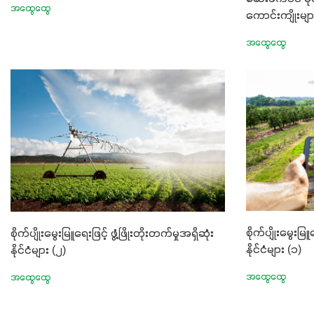
အထွေထွေ
အသီးအရည်အသ
ကောင်းကျိုးမျာ
အရသာ ပိုမိုက
အထွေထွေ
တဲ့အာဟာရဓာ
ပါဝင်ပေါင်
စုပ်ယူမှုကောင
ဖွဲ့စည်းပုံနှ
ခြင်းအပါအဝင်
စေမှာဖြစ်ပါတ
များ၊ပဲအမျိုး
ခြံသီးနှံအားလ
တစ်မျိုးတည်း
စမတ်သီးစုံန
စိုက်ပျိုးမွေးမြူ
စိုက်ပျိုးမွေးမြူရေးဖြင့် ဖွံ့ဖြိုးတိုးတက်မှုအရှိဆုံး
လို့ အတွေးမမျ
နိုင်ငံများ (၁)
နိုင်ငံများ (၂)
အောင် ဖန်းလင့
အထွေထွေ
အထွေထွေ
စို့....