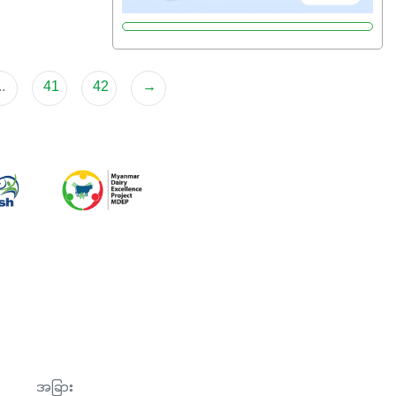
..
41
42
→
အခြား