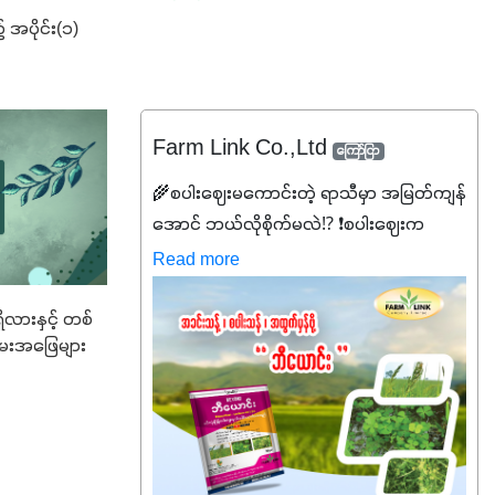
အပိုင်း(၁)
Farm Link Co.,Ltd
ကြော်ငြာ
🌾စပါးဈေးမကောင်းတဲ့ ရာသီမှာ အမြတ်ကျန်
အောင် ဘယ်လိုစိုက်မလဲ⁉️ ❗စပါးဈေးက
လည်းမသေချာ၊ သွင်းအားစုစရိတ်တွေက
Read more
လည်း တက်နေတဲ့ဒီလိုအချိန်မှာ သွင်းအားစု
ဖိုးကို လျှော့ချပြီး အထွက်နှုန်းကို ထိန်းထား
ိလားနှင့် တစ်
ေးအဖြေများ
နိုင်မှ ဦးကြီးတို့ အဆင်ပြေမှာနော် ✔️ဒါ
ကြောင့် ကိုယ်သုံးသမျှ ကိုယ့်အတွက်အကျိုးရ
စေမယ့် အရည်အသွေးစိတ်ချရတဲ့ သွင်းအား
စုပစ္စည်းတွေကိုပဲ ရွေးချယ်သုံးသင့်ပါတယ်။