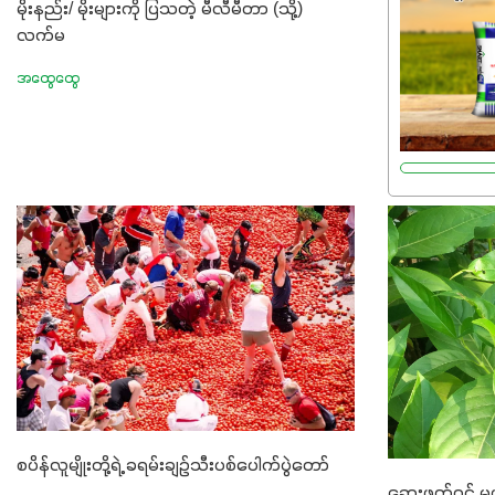
မိုးနည်း/ မိုးများကို ပြသတဲ့ မီလီမီတာ (သို့)
တို့ အချိုးကျ
လက်မ
ဓာတ်မြေဩဇ
အထွေထွေ
အကျိုးကျေးဇ
ဂျင် 19%ပါဝင
မှုကို အားပေ
စိမ်းလန်းသန်စ
အားကောင်းစေ
ထွားမှုကို တ
မြန်စေပါတယ်
7%ပါဝင်မှုကြေ
တည်ဆောက်မှ
အားပေးပါတယ်။ 
အသီးသီးခြင်
များကိုလည်း
Potassium 
စပိန်လူမျိုးတို့ရဲ့ ခရမ်းချဉ်သီးပစ်ပေါက်ပွဲတော်
ရာသီဥတုဒဏ်ခံန
ဆေးဖက်ဝင် မုယ