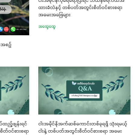
ငါးအမိုင်နိုကိုရေရောပြီးရင် ဘယ်နှစ်ရက်ထိအ
ထားခံလဲနှင့် တစ်ပတ်အတွင်းစိတ်ဝင်စားစရာ
အမေးအဖြေများ
အထွေထွေ
စီအစဉ်
ထည့်ဖျန်းရင်
ငါးအမိုင်နိုအက်ဆစ်ကောင်းတစ်ခုရဖို့ သုံးရမယ့်
စိတ်ဝင်စားစရာ
ငါးနဲ့ တစ်ပတ်အတွင်းစိတ်ဝင်စားစရာ အမေး