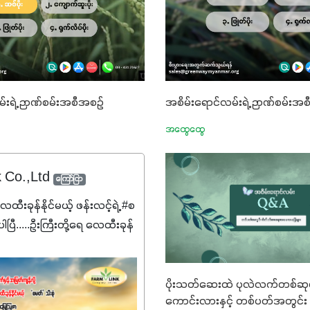
်းရဲ့ ဉာဏ်စမ်းအစီအစဉ်
အစိမ်းရောင်လမ်းရဲ့ ဉာဏ်စမ်းအ
အထွေထွေ
k Co.,Ltd
ကြော်ငြာ
ေထီးခုန်နိုင်မယ့် ဖန်းလင့်ရဲ့ #စ
ပြီ.....ဦးကြီးတို့ရေ ‌လေထီးခုန်
စမတ်သီးစုံကို မသိသေးရင်တော့
ဆက်ဖတ်‌ပေးပါ #စမတ်သီးစုံဆို
င်းအတွက် အဓိက
ပိုးသတ်ဆေးထဲ ပုလဲလက်တစ်ဆုပ်
ကောင်းလားနှင့် တစ်ပတ်အတွင်း 
19:7:8)နဲ့ #ဟူးမစ်အက်စစ်