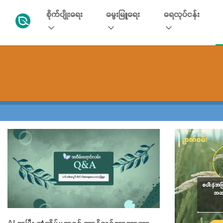
စိုက်ပျိုးရေး
မွေးမြူရေး
ရေလုပ်ငန်း