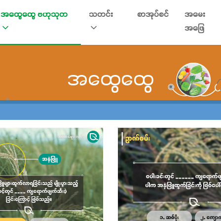
အထွေထွေ ဗဟုသုတ
သတင်း
စာအုပ်စင်
အမေး
အဖြေ
အထွေထွေ