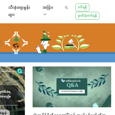
ဝင်ရန်
သီးနှံစျေးနှုန်း
အခြား
များ
မှတ်ပုံတင်ရန်