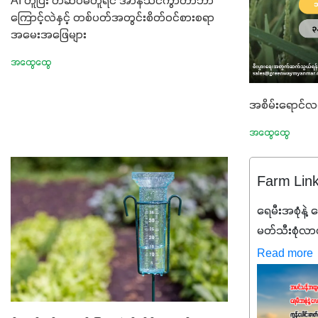
AI တူပြီး တံဆိပ်မတူရင် အာနိသင်ကွာတာဘာ
ကြောင့်လဲနှင့် တစ်ပတ်အတွင်းစိတ်ဝင်စားစရာ
အမေးအဖြေများ
အထွေထွေ
အစိမ်းရောင်လမ
အထွေထွေ
Farm Lin
ရေမီးအစုံနဲ့ လ
မတ်သီးစုံလာပါ
ချင်ပေမယ့် 
Read more
ဒီစာလေးကို 
တာ အပင်တို
အာဟာရNPK (