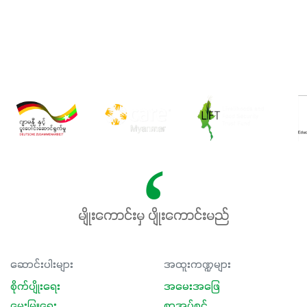
မျိုးကောင်းမှ ပျိုးကောင်းမည်
ဆောင်းပါးများ
အထူးကဏ္ဍများ
စိုက်ပျိုးရေး
အမေးအဖြေ
မွေးမြူရေး
စာအုပ်စင်