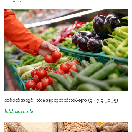
တစ်ပတ်အတွင်း သီးနှံဈေးကွက်သုံးသပ်ချက် (၃ - ၇.၃ ၂၀၂၅)
စိုက်ပျိုးရေးသတင်း