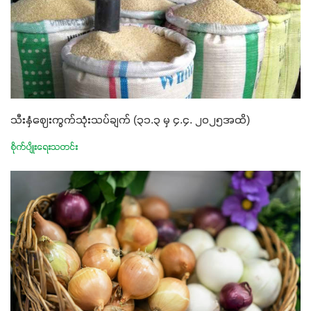
သီးနှံဈေးကွက်သုံးသပ်ချက် (၃၁.၃ မှ ၄.၄. ၂၀၂၅အထိ)
စိုက်ပျိုးရေးသတင်း