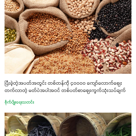
ပြီးခဲ့တဲ့အပတ်အတွင်း တစ်တန်ကို ၄၀၀၀၀ ကျော်လောက်ဈေး
တက်လာတဲ့ မတ်ပဲအပါအဝင် တစ်ပတ်စာဈေးကွက်သုံးသပ်ချက်
စိုက်ပျိုးရေးသတင်း