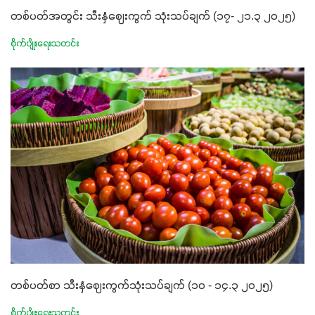
တစ်ပတ်အတွင်း သီးနှံဈေးကွက် သုံးသပ်ချက် (၁၇- ၂၁.၃ ၂၀၂၅)
စိုက်ပျိုးရေးသတင်း
တစ်ပတ်စာ သီးနှံဈေးကွက်သုံးသပ်ချက် (၁၀ - ၁၄.၃ ၂၀၂၅)
စိုက်ပျိုးရေးသတင်း