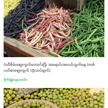
ပဲတီစိမ်းစျေးကွက်ကောင်းပြီး အရောင်းအဝယ်သွက်နေ (တစ်
ပတ်စာဈေးကွက် သုံးသပ်ချက်)
စိုက်ပျိုးရေးသတင်း