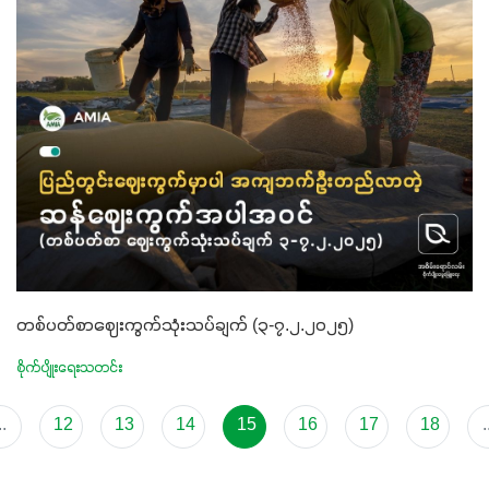
တစ်ပတ်စာဈေးကွက်သုံးသပ်ချက် (၃-၇.၂.၂၀၂၅)
စိုက်ပျိုးရေးသတင်း
..
12
13
14
15
16
17
18
.