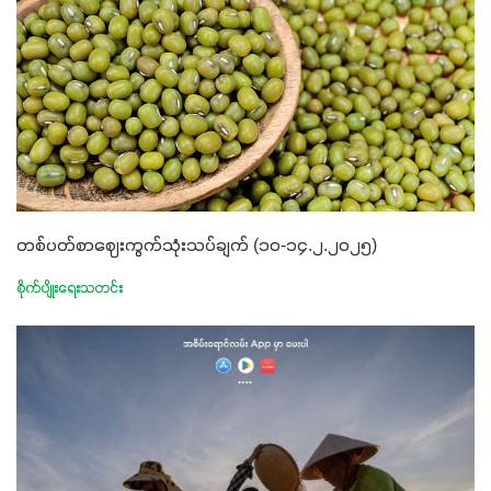
တစ်ပတ်စာဈေးကွက်သုံးသပ်ချက် (၁၀-၁၄.၂.၂၀၂၅)
စိုက်ပျိုးရေးသတင်း