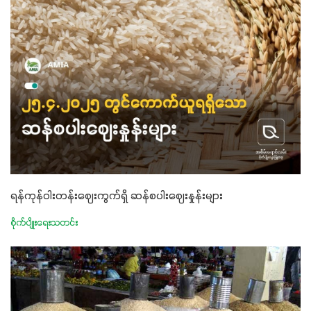
ရန်ကုန်ဝါးတန်းဈေးကွက်ရှိ ဆန်စပါးဈေးနှုန်းများ
စိုက်ပျိုးရေးသတင်း