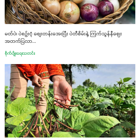
မတ်ပဲ၊ ပဲစဥ်းငုံ စျေးတန်းအေးပြီး ပဲတီစိမ်းနဲ့ ကြက်သွန်နီဈေး
အတက်ပြလာ...
စိုက်ပျိုးရေးသတင်း