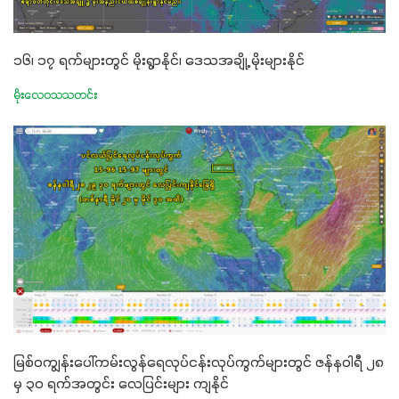
၁၆၊ ၁၇ ရက်များတွင် မိုးရွာနိုင်၊ ဒေသအချို့ မိုးများနိုင်
မိုးလေဝသသတင်း
မြစ်ဝကျွန်းပေါ်ကမ်းလွန်ရေလုပ်ငန်းလုပ်ကွက်များတွင် ဇန်နဝါရီ ၂၈
မှ ၃၀ ရက်အတွင်း လေပြင်းများ ကျနိုင်