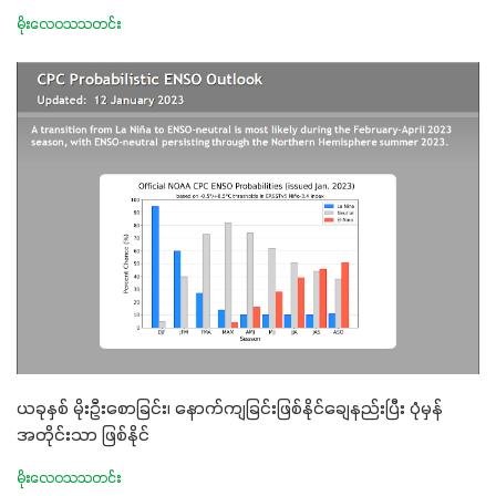
မိုးလေဝသသတင်း
ယခုနှစ် မိုးဦးစောခြင်း၊ နောက်ကျခြင်းဖြစ်နိုင်ချေနည်းပြီး ပုံမှန်
အတိုင်းသာ ဖြစ်နိုင်
မိုးလေဝသသတင်း