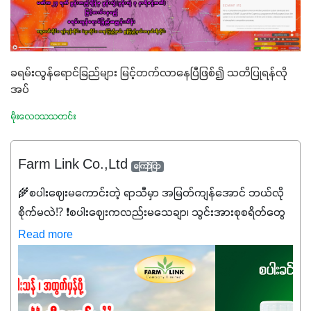
ခရမ်းလွန်ရောင်ခြည်များ မြင့်တက်လာနေပြီဖြစ်၍ သတိပြုရန်လို
အပ်
မိုးလေဝသသတင်း
Farm Link Co.,Ltd
ကြော်ငြာ
🌾စပါးဈေးမကောင်းတဲ့ ရာသီမှာ အမြတ်ကျန်အောင် ဘယ်လို
စိုက်မလဲ⁉️ ❗စပါးဈေးကလည်းမသေချာ၊ သွင်းအားစုစရိတ်တွေ
ကလည်း တက်နေတဲ့ဒီလိုအချိန်မှာ သွင်းအားစုဖိုးကို လျှော့ချပြီး
Read more
အထွက်နှုန်းကို ထိန်းထားနိုင်မှ ဦးကြီးတို့ အဆင်ပြေမှာနော် ✔️ဒါ
ကြောင့် ကိုယ်သုံးသမျှ ကိုယ့်အတွက်အကျိုးရစေမယ့်
အရည်အသွေးစိတ်ချရတဲ့ သွင်းအားစုပစ္စည်းတွေကိုပဲ ရွေးချယ်
သုံးသင့်ပါတယ်။