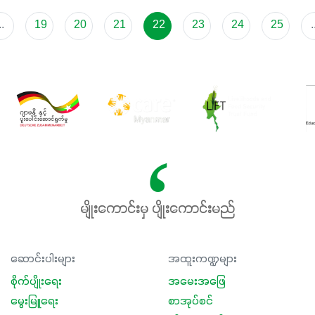
ရှိမှုကို မြင့်တက်စေပြီး အသီးအရည်အသွေး၊ အရွယ်အစားနဲ့
အရသာ ပိုမိုကောင်းမွန်စေဖို့အတွက် လိုအပ်တဲ့အာဟာရဓာတ်
..
19
20
21
22
23
24
25
.
ဖြစ်ပါတယ်။ ဟူးမစ်အက်စစ်ပါဝင်ပေါင်းစပ်ထားတဲ့အတွက်
အာဟာရဓာတ်စုပ်ယူမှုကောင်းမွန်လာခြင်း၊မြေဆီလွှာဖွဲ့စည်းပုံ
နှင့်ရေထိန်းနိုင်စွမ်းအားကောင်းလာခြင်းအပါအဝင်
အကျိုးကျေးဇူးများစွာကိုရရှိစေမှာဖြစ်ပါတယ်။ စပါးအပါအဝင်
နှံစားသီးနှံများ၊ပဲအမျိုးမျိုး၊ဟင်းသီးဟင်းရွက်နဲ့ ဥယျာဉ်ခြံသီးနှံ
အားလုံးမှာ အသုံးပြုနိုင်တယ်ဆိုတော့ တစ်မျိုးတည်းနဲ့ အားလုံး
ပါဖက်(perfect)မယ့် စမတ်သီးစုံနော် အရွေးမမှားတာသေချာပြီ
မလို့ အတွေးမများဘဲ သီးနှံတိုင်းကြီးထွားအောင် ဖန်းလင့်ရဲ့ #စ
မတ်သီးစုံကို သုံးကြပါစို့....
မျိုးကောင်းမှ ပျိုးကောင်းမည်
ဆောင်းပါးများ
အထူးကဏ္ဍများ
စိုက်ပျိုးရေး
အမေးအဖြေ
မွေးမြူရေး
စာအုပ်စင်