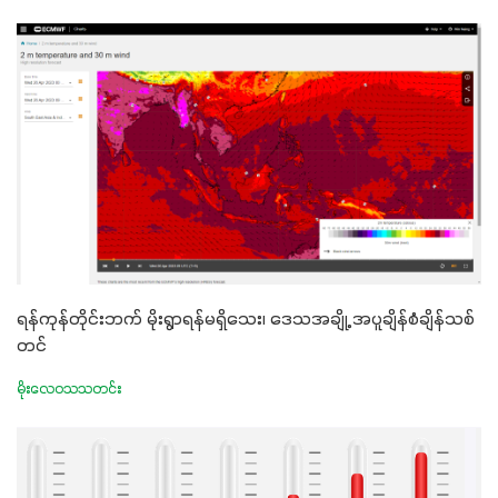
ရန်ကုန်တိုင်းဘက် မိုးရွာရန်မရှိသေး၊ ဒေသအချို့ အပူချိန်စံချိန်သစ်
တင်
မိုးလေဝသသတင်း