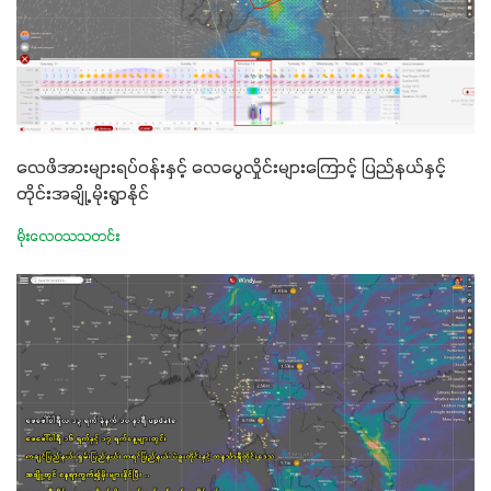
လေဖိအားများရပ်ဝန်းနှင့် လေပွေလှိုင်းများကြောင့် ပြည်နယ်နှင့်
တိုင်းအချို့ မိုးရွာနိုင်
မိုးလေဝသသတင်း