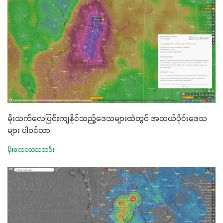
မိုးသက်လေပြင်းကျနိုင်သည့်ဒေသများထဲတွင် အလယ်ပိုင်းဒေသ
များ ပါဝင်လာ
မိုးလေဝသသတင်း