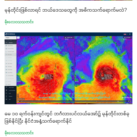
မုန်တိုင်းဖြစ်လာရင် ဘယ်ဒေသတွေကို အဓိကသက်ရောက်မလဲ?
မိုးလေဝသသတင်း
မေ ၁၀ ရက်ဝန်းကျင်တွင် ဘင်္ဂလားပင်လယ်အော်၌ မုန်တိုင်းတစ်ခု
ဖြစ်နိုင်ပြီး နိုင်ငံအနှံ့သက်ရောက်နိုင်
မိုးလေဝသသတင်း