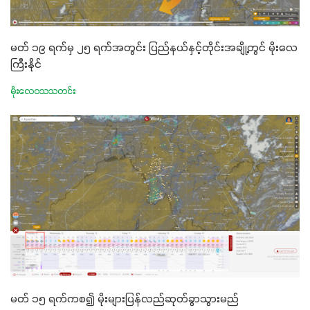
မတ် ၁၉ ရက်မှ ၂၅ ရက်အတွင်း ပြည်နယ်နှင့်တိုင်းအချို့တွင် မိုးလေ
ကြီးနိုင်
မိုးလေဝသသတင်း
မတ် ၁၅ ရက်ကစ၍ မိုးများပြန်လည်ဆုတ်ခွာသွားမည်