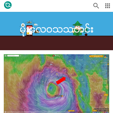
မိုးလေဝသသတင်း