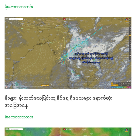
မိုးလေဝသသတင်း
မိုးများ၊ မိုးသက်လေပြင်းကျနိုင်ချေရှိဒေသများ နောက်ဆုံး
အခြေအနေ
မိုးလေဝသသတင်း