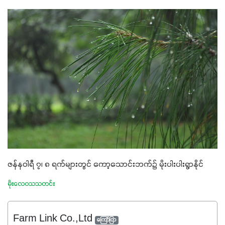
ဇန်နဝါရီ ၇၊ ၈ ရက်များတွင် ကော့သောင်းဘက်၌ မိုးပါးပါးရွာနိုင်
မိုးလေဝသသတင်း
Farm Link Co.,Ltd
ကြော်ငြာ