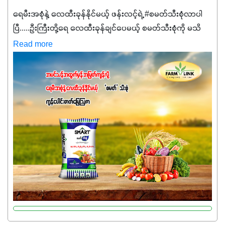
ရေမီးအစုံနဲ့ လေထီးခုန်နိုင်မယ့် ဖန်းလင့်ရဲ့ #စမတ်သီးစုံလာပါ
ပြီ.....ဦးကြီးတို့ရေ ‌လေထီးခုန်ချင်ပေမယ့် စမတ်သီးစုံကို မသိ
သေးရင်တော့ ဒီစာလေးကို ဆက်ဖတ်‌ပေးပါ #စမတ်သီးစုံဆိုတာ
Read more
အပင်တိုင်းအတွက် အဓိကအာဟာရNPK (19:7:8)နဲ့ #ဟူးမစ်
အက်စစ်တို့ အချိုးကျ ပေါင်းစပ်ထားတဲ့ ကွန်ပေါင်း
ဓာတ်မြေဩဇာဖြစ်ပါတယ်။ အဓိကအကျိုးကျေးဇူးတွေအနေနဲ့
ကတော့ နိုက်ထရိုဂျင် 19%ပါဝင်တဲ့အတွက် ကလိုရိုဖီးလ်ဖွဲ့စည်း
မှုကို အားပေးကာ သီးနှံပင်များ၏အရွက်များစိမ်းလန်းသန်စွမ်း
ပြီး အစာချက်လုပ်မှုအားကောင်းစေပါတယ်။ အပင်၏ပင်ပိုင်း
ကြီးထွားမှုကို တိုးမြင့်စေကာ အပင်သန်၍ အကြီးမြန်စေပါတယ်။
သင့်တော်တဲ့ Phosphorus 7%ပါဝင်မှုကြောင့် အပင်ရဲ့ အမြစ်
ဖွဲ့စည်းတည်ဆောက်မှုကို ပို၍သန်မာလာအောင် အားပေးပါ
တယ်။ ဒါ့အပြင် ပန်းပွင့်ခြင်း၊အသီးသီးခြင်း၊အစေ့တည်ခြင်း
လုပ်ငန်းစဉ်များကိုလည်း အားပေးပါတယ်။ လုံလောက်တဲ့
Potassium 8%က အပင်ရဲ့ ရောဂါဒဏ်၊ရာသီဥတုဒဏ်ခံနိုင်ရည်