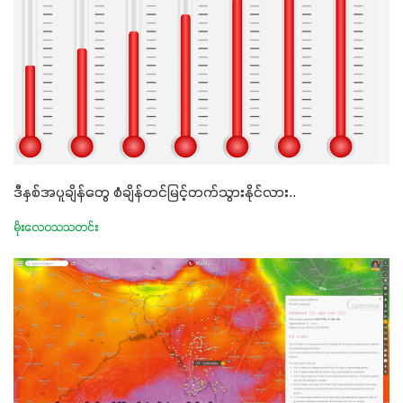
ဒီနှစ်အပူချိန်တွေ စံချိန်တင်မြင့်တက်သွားနိုင်လား..
မိုးလေဝသသတင်း