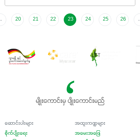
ရှိမှုကို မြင့်တက်စေပြီး အသီးအရည်အသွေး၊ အရွယ်အစားနဲ့
အရသာ ပိုမိုကောင်းမွန်စေဖို့အတွက် လိုအပ်တဲ့အာဟာရဓာတ်
..
20
21
22
23
24
25
26
.
ဖြစ်ပါတယ်။ ဟူးမစ်အက်စစ်ပါဝင်ပေါင်းစပ်ထားတဲ့အတွက်
အာဟာရဓာတ်စုပ်ယူမှုကောင်းမွန်လာခြင်း၊မြေဆီလွှာဖွဲ့စည်းပုံ
နှင့်ရေထိန်းနိုင်စွမ်းအားကောင်းလာခြင်းအပါအဝင်
အကျိုးကျေးဇူးများစွာကိုရရှိစေမှာဖြစ်ပါတယ်။ စပါးအပါအဝင်
နှံစားသီးနှံများ၊ပဲအမျိုးမျိုး၊ဟင်းသီးဟင်းရွက်နဲ့ ဥယျာဉ်ခြံသီးနှံ
အားလုံးမှာ အသုံးပြုနိုင်တယ်ဆိုတော့ တစ်မျိုးတည်းနဲ့ အားလုံး
ပါဖက်(perfect)မယ့် စမတ်သီးစုံနော် အရွေးမမှားတာသေချာပြီ
မလို့ အတွေးမများဘဲ သီးနှံတိုင်းကြီးထွားအောင် ဖန်းလင့်ရဲ့ #စ
မတ်သီးစုံကို သုံးကြပါစို့....
မျိုးကောင်းမှ ပျိုးကောင်းမည်
ဆောင်းပါးများ
အထူးကဏ္ဍများ
စိုက်ပျိုးရေး
အမေးအဖြေ