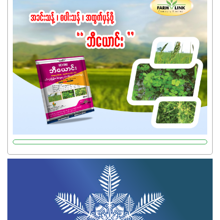
ကြောင့် ကိုယ်သုံးသမျှ ကိုယ့်အတွက်အကျိုးရစေမယ့်
အရည်အသွေးစိတ်ချရတဲ့ သွင်းအားစုပစ္စည်းတွေကိုပဲ ရွေးချယ်
သုံးသင့်ပါတယ်။