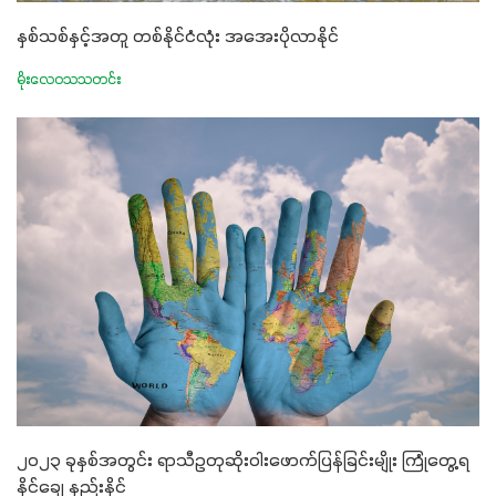
နှစ်သစ်နှင့်အတူ တစ်နိုင်ငံလုံး အအေးပိုလာနိုင်
မိုးလေဝသသတင်း
၂၀၂၃ ခုနှစ်အတွင်း ရာသီဥတုဆိုးဝါးဖောက်ပြန်ခြင်းမျိုး ကြုံတွေ့ရ
နိုင်ချေ နည်းနိုင်