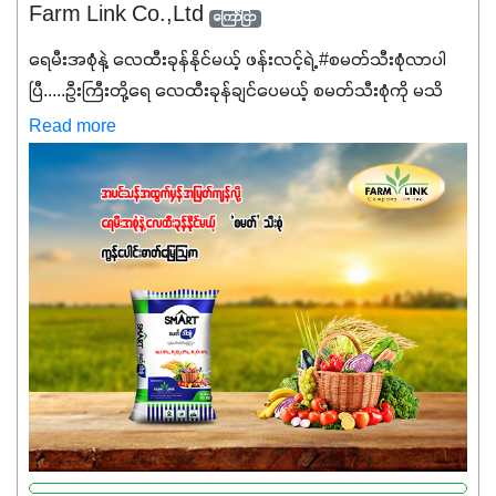
Farm Link Co.,Ltd
ကြော်ငြာ
ရေမီးအစုံနဲ့ လေထီးခုန်နိုင်မယ့် ဖန်းလင့်ရဲ့ #စမတ်သီးစုံလာပါ
ပြီ.....ဦးကြီးတို့ရေ ‌လေထီးခုန်ချင်ပေမယ့် စမတ်သီးစုံကို မသိ
သေးရင်တော့ ဒီစာလေးကို ဆက်ဖတ်‌ပေးပါ #စမတ်သီးစုံဆိုတာ
Read more
အပင်တိုင်းအတွက် အဓိကအာဟာရNPK (19:7:8)နဲ့ #ဟူးမစ်
အက်စစ်တို့ အချိုးကျ ပေါင်းစပ်ထားတဲ့ ကွန်ပေါင်း
ဓာတ်မြေဩဇာဖြစ်ပါတယ်။ အဓိကအကျိုးကျေးဇူးတွေအနေနဲ့
ကတော့ နိုက်ထရိုဂျင် 19%ပါဝင်တဲ့အတွက် ကလိုရိုဖီးလ်ဖွဲ့စည်း
မှုကို အားပေးကာ သီးနှံပင်များ၏အရွက်များစိမ်းလန်းသန်စွမ်း
ပြီး အစာချက်လုပ်မှုအားကောင်းစေပါတယ်။ အပင်၏ပင်ပိုင်း
ကြီးထွားမှုကို တိုးမြင့်စေကာ အပင်သန်၍ အကြီးမြန်စေပါတယ်။
သင့်တော်တဲ့ Phosphorus 7%ပါဝင်မှုကြောင့် အပင်ရဲ့ အမြစ်
ဖွဲ့စည်းတည်ဆောက်မှုကို ပို၍သန်မာလာအောင် အားပေးပါ
တယ်။ ဒါ့အပြင် ပန်းပွင့်ခြင်း၊အသီးသီးခြင်း၊အစေ့တည်ခြင်း
လုပ်ငန်းစဉ်များကိုလည်း အားပေးပါတယ်။ လုံလောက်တဲ့
Potassium 8%က အပင်ရဲ့ ရောဂါဒဏ်၊ရာသီဥတုဒဏ်ခံနိုင်ရည်