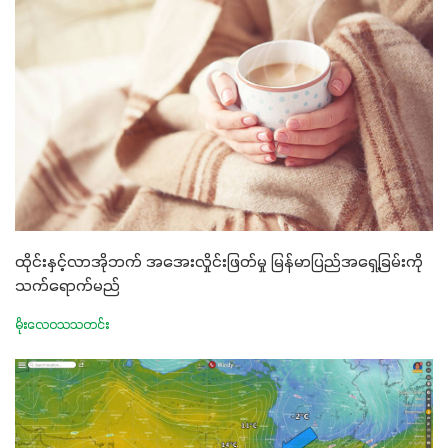
ထိုင်းနှင့်လာအိုဘက် အအေးလှိုင်းဖြတ်မှု မြန်မာပြည်အရှေ့ခြမ်းကို
သက်ရောက်မည်
မိုးလေဝသသတင်း