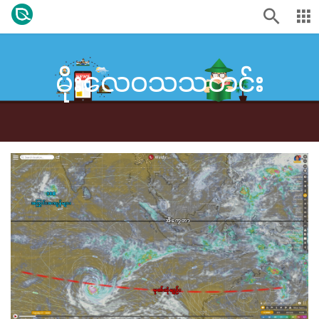
မိုးလေဝသသတင်း