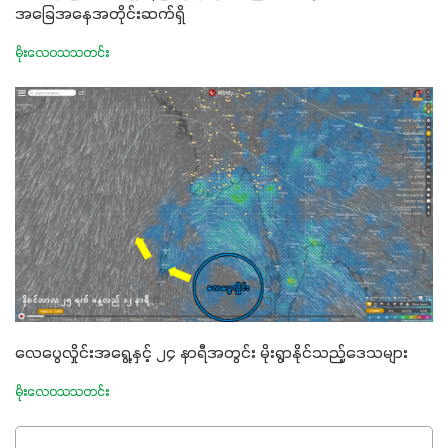
အခြေအနေအတိုင်းဆက်ရှိ
မိုးလေဝသသတင်း
လေပွေလှိုင်းအရွေ့နှင့် ၂၄ နာရီအတွင်း မိုးရွာနိုင်သည့်ဒေသများ
မိုးလေဝသသတင်း