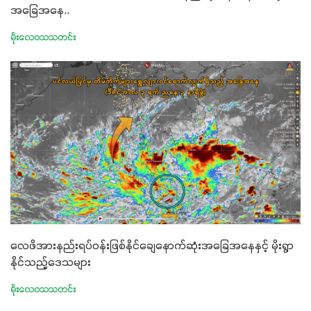
အခြေအနေ..
မိုးလေဝသသတင်း
လေဖိအားနည်းရပ်ဝန်းဖြစ်နိုင်ချေနောက်ဆုံးအခြေအနေနှင့် မိုးရွာ
နိုင်သည့်ဒေသများ
မိုးလေဝသသတင်း