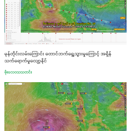
မုန်တိုင်းလမ်းကြောင်း တောင်ဘက်ရွေ့သွားမှုကြောင့် အရှိန်
သက်ရောက်မှုလျော့နိုင်
မိုးလေဝသသတင်း