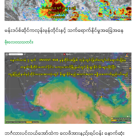
မန်းဒပ်စ်ဆိုင်ကလုန်းမုန်တိုင်းနှင့် သက်ရောက်နိုင်မှုအခြေအနေ
မိုးလေဝသသတင်း
ဘင်္ဂလားပင်လယ်အော်ထဲက လေဖိအားနည်းရပ်ဝန်း နောက်ဆုံး