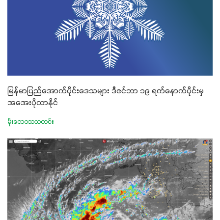
မြန်မာပြည်အောက်ပိုင်းဒေသများ ဒီဇင်ဘာ ၁၉ ရက်နောက်ပိုင်းမှ
အအေးပိုလာနိုင်
မိုးလေဝသသတင်း