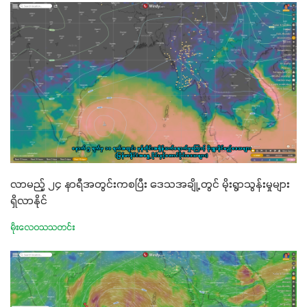
လာမည့် ၂၄ နာရီအတွင်းကစပြီး ဒေသအချို့ တွင် မိုးရွာသွန်းမှုများ
ရှိလာနိုင်
မိုးလေဝသသတင်း