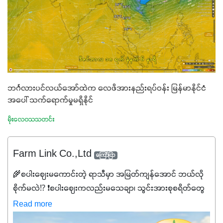
ဘင်္ဂလားပင်လယ်အော်ထဲက လေဖိအားနည်းရပ်ဝန်း မြန်မာနိုင်ငံ
အပေါ် သက်ရောက်မှုမရှိနိုင်
မိုးလေဝသသတင်း
Farm Link Co.,Ltd
ကြော်ငြာ
🌾စပါးဈေးမကောင်းတဲ့ ရာသီမှာ အမြတ်ကျန်အောင် ဘယ်လို
စိုက်မလဲ⁉️ ❗စပါးဈေးကလည်းမသေချာ၊ သွင်းအားစုစရိတ်တွေ
ကလည်း တက်နေတဲ့ဒီလိုအချိန်မှာ သွင်းအားစုဖိုးကို လျှော့ချပြီး
Read more
အထွက်နှုန်းကို ထိန်းထားနိုင်မှ ဦးကြီးတို့ အဆင်ပြေမှာနော် ✔️ဒါ